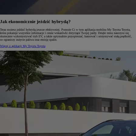
Jak ekonomicznie jeździć hybrydą?
Teraz możesz jeździć hybrydą jeszcze efektywniej. Pomoże Ci w tym aplikacja mobilna My Toyota Toyota,
która pokazuje wszystkie informacje i cenne wskazówki dotyczące Twojej jazdy. Dzięki temu nauczysz się
skutecznie wykorzystywać tryb EV, a także optymalnie przyspieszać, hamować i utrzymywać stałą prędkość,
co ograniczy zużycie paliwa oraz emisję spalin.
Więcej o aplikacji My Toyota Toyota