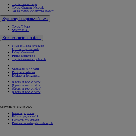
Toyota HomeCharge
Toyota Charging Network
Jak naładować elektryczną Toyotę?
Systemy bezpieczeństwa
Toyota T-Mate
System eCall
Komunikacja z autem
Nowa aplikacja MyToyota
Cyfrowy opiekun auta
Usługi Connected
Płatne subskrypcje
Toyota Connectivity Match
Skontaktuj się z nami
Polityka ciasteczek
Deklaracja dostępności
(Opens in new window)
(Opens in new window)
(Opens in new window)
(Opens in new window)
Copyright © Toyota 2026
Informacje prawne
Polityka prywatności
Udostępnianie danych
Przetwarzanie danych osobowych