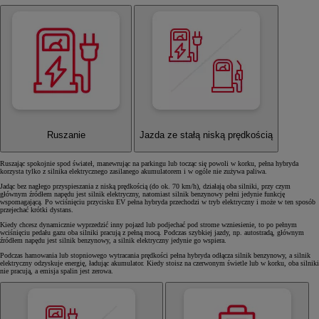
Ruszanie
Jazda ze stałą niską prędkością
Ruszając spokojnie spod świateł, manewrując na parkingu lub tocząc się powoli w korku, pełna hybryda
korzysta tylko z silnika elektrycznego zasilanego akumulatorem i w ogóle nie zużywa paliwa.
Jadąc bez nagłego przyspieszania z niską prędkością (do ok. 70 km/h), działają oba silniki, przy czym
głównym źródłem napędu jest silnik elektryczny, natomiast silnik benzynowy pełni jedynie funkcję
wspomagającą. Po wciśnięciu przycisku EV pełna hybryda przechodzi w tryb elektryczny i może w ten sposób
przejechać krótki dystans.
Kiedy chcesz dynamicznie wyprzedzić inny pojazd lub podjechać pod strome wzniesienie, to po pełnym
wciśnięciu pedału gazu oba silniki pracują z pełną mocą. Podczas szybkiej jazdy, np. autostradą, głównym
źródłem napędu jest silnik benzynowy, a silnik elektryczny jedynie go wspiera.
Podczas hamowania lub stopniowego wytracania prędkości pełna hybryda odłącza silnik benzynowy, a silnik
elektryczny odzyskuje energię, ładując akumulator. Kiedy stoisz na czerwonym świetle lub w korku, oba silniki
nie pracują, a emisja spalin jest zerowa.