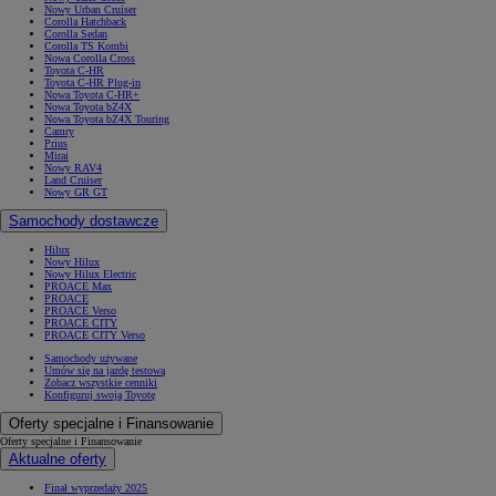
Nowy Urban Cruiser
Corolla Hatchback
Corolla Sedan
Corolla TS Kombi
Nowa Corolla Cross
Toyota C-HR
Toyota C-HR Plug-in
Nowa Toyota C-HR+
Nowa Toyota bZ4X
Nowa Toyota bZ4X Touring
Camry
Prius
Mirai
Nowy RAV4
Land Cruiser
Nowy GR GT
Samochody dostawcze
Hilux
Nowy Hilux
Nowy Hilux Electric
PROACE Max
PROACE
PROACE Verso
PROACE CITY
PROACE CITY Verso
Samochody używane
Umów się na jazdę testową
Zobacz wszystkie cenniki
Konfiguruj swoją Toyotę
Oferty specjalne i Finansowanie
Oferty specjalne i Finansowanie
Aktualne oferty
Finał wyprzedaży 2025