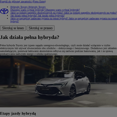
Przejdź do głównej zawartości
(Press Enter)
Hybrydy Toyoty
Hybrydy Toyoty
Dlaczego warto wybrać hybrydę?
Dlaczego warto wybrać hybrydę?
Jakie są rodzaje napędów ekologicznych na rynku?
Jakie są rodzaje napędów ekologicznych na rynku?
Jak działa pełna hybryda?
Jak działa pełna hybryda?
Jakie są najczęściej zadawane pytania na temat hybryd?
Jakie są najczęściej zadawane pytania na temat
hybryd?
Skroluj w lewo
Skroluj w prawo
Jak działa pełna hybryda?
Pełna hybryda Toyoty jest typem napędu szeregowo-równoległego, czyli może działać wyłącznie w trybie
elektrycznym lub używać równocześnie obu silników – elektrycznego i benzynowego. Dodatkowo jest układem
samoładującym, ponieważ ładowanie akumulatora odbywa się zarówno podczas hamowania, jak i za sprawą
przekazywania nadwyżek energii z silnika spalinowego.
Etapy jazdy hybrydą