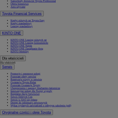
Samochody dostawcze Toyota Professional
Oferta biznesowa
Auta używane
Toyota Financial Services
Kredyt niższych rat Toyota Easy
Kredyt standardowy
Leasing standardowy
KINTO ONE
KINTO ONE Leasing niższych rat
KINTO ONE Leasing konsumencki
KINTO ONE Najem
KINTO ONE Zarządzanie flotą
KINTO Mobility
Dla właścicieli
Dla właścicieli
Serwis
Promocje i sezonowe usługi
Pozostałe oferty serwisu
Rezerwacja wizyty w serwisie
Gwarancja Toyota Relax
Pozostałe Gwarancje Toyoty
Ubezpieczenia i naprawy blacharsko-lakiernicze
Innowacyjne usługi dla Twojej wygody
Bezpłatne Akcje Serwisowe
Serwis Dobrych Cen
Serwis w ASO się opłaca
Dostęp do informacji serwisowych
Wykaz wydanych zaświadczeń o odbytym szkoleniu (pdf)
Oryginalne części i oleje Toyota