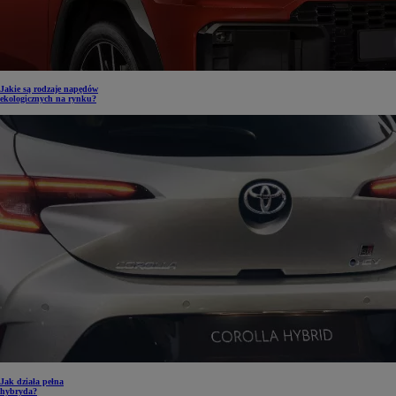
Jakie są rodzaje napędów
ekologicznych na rynku?
Jak działa pełna
hybryda?