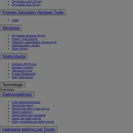
Oryginalne części Toyoty
Oryginalne oleje Toyoty
Program Sprzedaży Hurtowej Trade
Trade
Akcesoria
Oryginalne akcesoria Toyoty
Opony i koła zimowe
Zabudowy samochodów dostawczych
Zabezpieczenia i alarmy
Sklep Toyoty
Strefa klienta
Aplikacja MyToyota
Instrukcje obsługi
Aktualizacja map
System Bluetooth®
Karty Ratownicze
Technologie
Technologie
Elektromobilność
Lider elektromobilności
Napęd hybrydowy
Napęd hybrydowy typu plug-in
Napęd wodorowy
Napęd elektryczny na baterię
Zasięg aut elektrycznych
Zalety posiadania aut elektrycznych
Ładowanie elektrycznej Toyoty