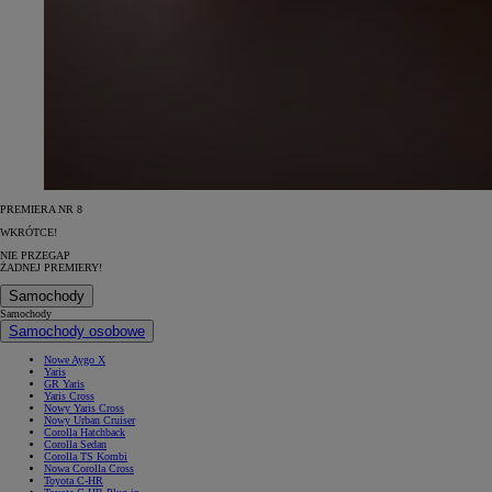
PREMIERA NR 8
WKRÓTCE!
NIE PRZEGAP
ŻADNEJ PREMIERY!
Samochody
Samochody
Samochody osobowe
Nowe Aygo X
Yaris
GR Yaris
Yaris Cross
Nowy Yaris Cross
Nowy Urban Cruiser
Corolla Hatchback
Corolla Sedan
Corolla TS Kombi
Nowa Corolla Cross
Toyota C-HR