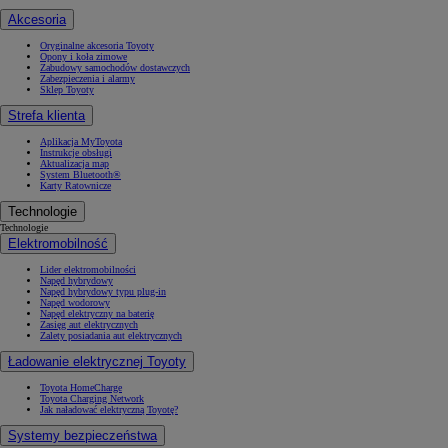
Akcesoria
Oryginalne akcesoria Toyoty
Opony i koła zimowe
Zabudowy samochodów dostawczych
Zabezpieczenia i alarmy
Sklep Toyoty
Strefa klienta
Aplikacja MyToyota
Instrukcje obsługi
Aktualizacja map
System Bluetooth®
Karty Ratownicze
Technologie
Technologie
Elektromobilność
Lider elektromobilności
Napęd hybrydowy
Napęd hybrydowy typu plug-in
Napęd wodorowy
Napęd elektryczny na baterię
Zasięg aut elektrycznych
Zalety posiadania aut elektrycznych
Ładowanie elektrycznej Toyoty
Toyota HomeCharge
Toyota Charging Network
Jak naładować elektryczną Toyotę?
Systemy bezpieczeństwa