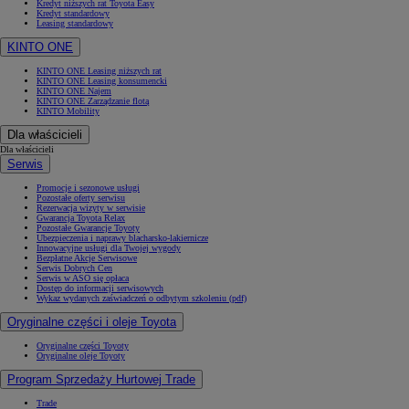
Kredyt niższych rat Toyota Easy
Kredyt standardowy
Leasing standardowy
KINTO ONE
KINTO ONE Leasing niższych rat
KINTO ONE Leasing konsumencki
KINTO ONE Najem
KINTO ONE Zarządzanie flotą
KINTO Mobility
Dla właścicieli
Dla właścicieli
Serwis
Promocje i sezonowe usługi
Pozostałe oferty serwisu
Rezerwacja wizyty w serwisie
Gwarancja Toyota Relax
Pozostałe Gwarancje Toyoty
Ubezpieczenia i naprawy blacharsko-lakiernicze
Innowacyjne usługi dla Twojej wygody
Bezpłatne Akcje Serwisowe
Serwis Dobrych Cen
Serwis w ASO się opłaca
Dostęp do informacji serwisowych
Wykaz wydanych zaświadczeń o odbytym szkoleniu (pdf)
Oryginalne części i oleje Toyota
Oryginalne części Toyoty
Oryginalne oleje Toyoty
Program Sprzedaży Hurtowej Trade
Trade