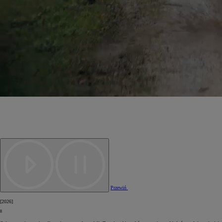
Przewiń
[
2026
]
8