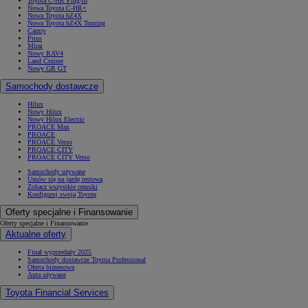
Toyota C-HR Plug-in
Nowa Toyota C-HR+
Nowa Toyota bZ4X
Nowa Toyota bZ4X Touring
Camry
Prius
Mirai
Nowy RAV4
Land Cruiser
Nowy GR GT
Samochody dostawcze
Hilux
Nowy Hilux
Nowy Hilux Electric
PROACE Max
PROACE
PROACE Verso
PROACE CITY
PROACE CITY Verso
Samochody używane
Umów się na jazdę testową
Zobacz wszystkie cenniki
Konfiguruj swoją Toyotę
Oferty specjalne i Finansowanie
Oferty specjalne i Finansowanie
Aktualne oferty
Finał wyprzedaży 2025
Samochody dostawcze Toyota Professional
Oferta biznesowa
Auta używane
Toyota Financial Services