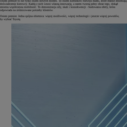
Osiem premier to nie tylko osiem nowych modeli. To osiem kierunków rozwoju marki, które realnie zmieniają
doświadczenie kierowcy. Każda z nich wnosi własną innowację, a razem tworzą pełny obraz tego, dokąd
zmierza współczesna mobilność. To demonstracja siły, skali i konsekwencji - budowania oferty, która
odpowiada na zróżnicowane potrzeby klientów.
Osiem premier. Jedna spójna obietnica: więcej możliwości, więcej technologii i jeszcze więcej powodów,
by wybrać Toyotę.