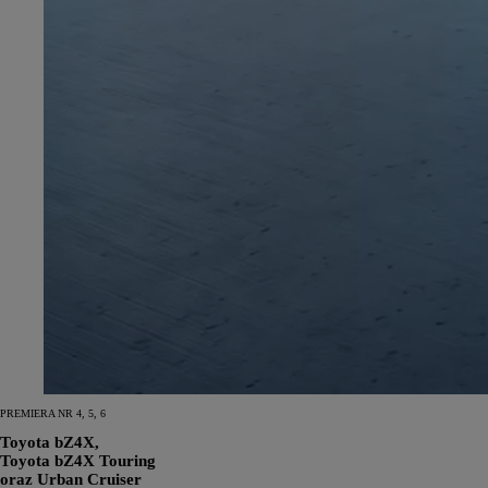
PREMIERA NR 4, 5, 6
Toyota bZ4X,
Toyota bZ4X Touring
oraz Urban Cruiser