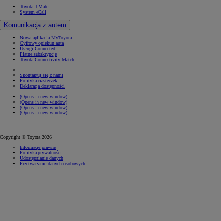
Toyota T-Mate
System eCall
Komunikacja z autem
Nowa aplikacja MyToyota
Cyfrowy opiekun auta
Usługi Connected
Płatne subskrypcje
Toyota Connectivity Match
Skontaktuj się z nami
Polityka ciasteczek
Deklaracja dostępności
(Opens in new window)
(Opens in new window)
(Opens in new window)
(Opens in new window)
Copyright © Toyota 2026
Informacje prawne
Polityka prywatności
Udostępnianie danych
Przetwarzanie danych osobowych