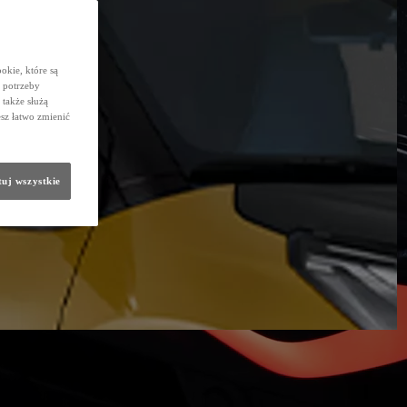
okie, które są
 potrzeby
 także służą
sz łatwo zmienić
uj wszystkie