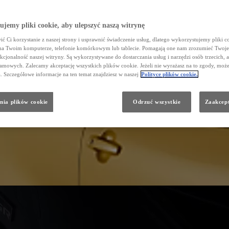
jemy pliki cookie, aby ulepszyć naszą witrynę
ć Ci korzystanie z naszej strony i usprawnić świadczenie usług, dlatego wykorzystujemy pliki co
na Twoim komputerze, telefonie komórkowym lub tablecie. Pomagają one nam zrozumieć Twoje
nkcjonalność naszej witryny. Są wykorzystywane do dostarczania usług i narzędzi osób trzecich, a
amowych. Zalecamy akceptację wszystkich plików cookie. Jeżeli nie wyrażasz na to zgody, może
a. Szczegółowe informacje na ten temat znajdziesz w naszej
Polityce plików cookie.
nia plików cookie
Odrzuć wszystkie
Zaakcept