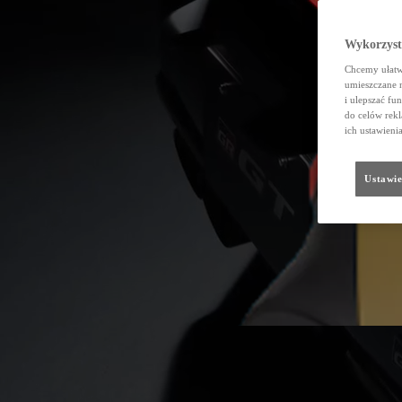
Wykorzystu
Chcemy ułatwi
umieszczane 
i ulepszać fu
do celów rekl
ich ustawieni
Ustawie