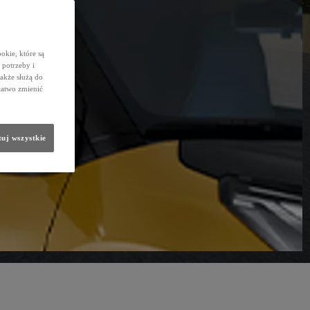
okie, które są
potrzeby i
także służą do
łatwo zmienić
uj wszystkie