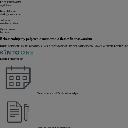
Pełna kontrola nad
wydatkami
Kompleksowa
obsługa serwisowa
Jednolite
standardy usług
Ograniczenie
kosztów
Rekomendujemy połączenie zarządzania flotą z finansowaniem
Dzięki połączeniu usługi zarządzania flotą z finansowaniem nowych samochodów Toyoty w formie Leasingu niż
Leasing niższych rat
Okres umowy od 24 do 48 miesięcy
Umowa leasingu operacyjnego