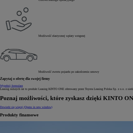
Możliwość elastycznej wpłaty wstępnej
Możliwość zwrotu pojazdu po zakończeniu umowy
Zapytaj o ofertę dla swojej firmy
Wypełnij formularz
Leasing niższych rat to produkt Leasing KINTO ONE oferowany przez Toyota Leasing Polska Sp. z o.o. z si
Poznaj możliwości, które zyskasz dzięki KINTO O
Dowiedz się więcej
(Opens in new window)
Produkty finansowe