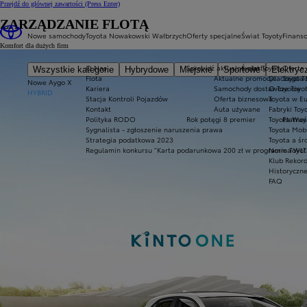
Przejdź do głównej zawartości
(Press Enter)
ZARZĄDZANIE FLOTĄ
Nowe samochody
Toyota Nowakowski Wałbrzych
Oferty specjalne
Świat Toyoty
Finans
Komfort dla dużych firm
O Nas
Sprawdź aktualne oferty
Świat Toyoty
Oferta 
Wszystkie kategorie
Hybrydowe
Miejskie
Sportowe
Elektryc
Flota
Aktualne promocje
Dlaczego T
Toyota 
Nowe Aygo X
Kariera
Samochody dostawcze Toyot
O Toyocie
HYBRID
Stacja Kontroli Pojazdów
Oferta biznesowa
Toyota w E
Kontakt
Auta używane
Fabryki Toy
Polityka RODO
Rok potęgi 8 premier
Toyota Way
Płatnoś
Sygnalista - zgłoszenie naruszenia prawa
Toyota Mobi
Strategia podatkowa 2023
Toyota a ś
Regulamin konkursu "Karta podarunkowa 200 zł w programie Toyo
Norma WLT
Klub Rekor
Historyczn
FAQ