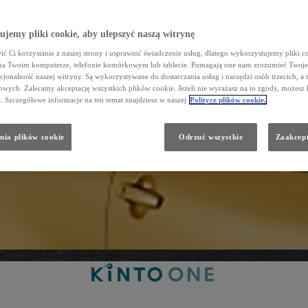
jemy pliki cookie, aby ulepszyć naszą witrynę
ć Ci korzystanie z naszej strony i usprawnić świadczenie usług, dlatego wykorzystujemy pliki co
na Twoim komputerze, telefonie komórkowym lub tablecie. Pomagają one nam zrozumieć Twoje 
cjonalność naszej witryny. Są wykorzystywane do dostarczania usług i narzędzi osób trzecich, a 
wych. Zalecamy akceptację wszystkich plików cookie. Jeżeli nie wyrażasz na to zgody, możesz 
a. Szczegółowe informacje na ten temat znajdziesz w naszej
Polityce plików cookie.
nia plików cookie
Odrzuć wszystkie
Zaakcept