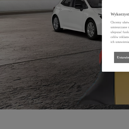
Wykorzystu
Chcemy ułatwi
umieszczane 
ulepszać funk
celów reklamo
ich ustawieni
Ustawie