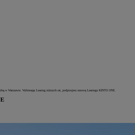
edzibą w Warszawie. Wybierając Leasing niższych rat, podpisujesz umowę Leasingu KINTO ONE.
NE