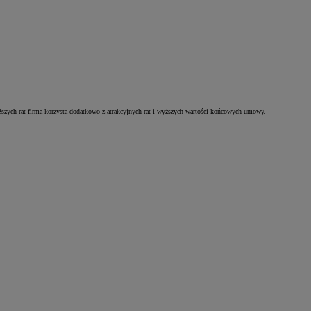
szych rat firma korzysta dodatkowo z atrakcyjnych rat i wyższych wartości końcowych umowy.