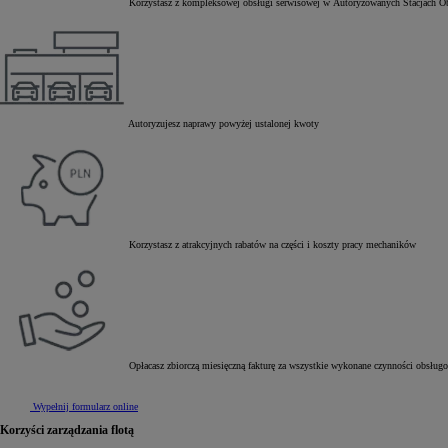
Korzystasz z kompleksowej obsługi serwisowej w Autoryzowanych Stacjach O
Autoryzujesz naprawy powyżej ustalonej kwoty
Korzystasz z atrakcyjnych rabatów na części i koszty pracy mechaników
Od
81 900 zł
Yaris Cross
HYBRID
Opłacasz zbiorczą miesięczną fakturę za wszystkie wykonane czynności obsług
Wypełnij formularz online
Korzyści zarządzania flotą