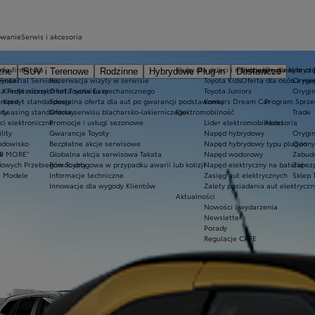
owanie
Serwis i akcesoria
dla firm
Serwis
Kluby dla dzieci i młodzieży
Ekobonus dla hybryd 
Oryginalne częś
zne
SUV i Terenowe
Rodzinne
Hybrydowe Plug-in
Dostawcze
oyota?
Financial Services
Rezerwacja wizyty w serwisie
Toyota Kids
Oferta dla osób z ni
Orygin
a Professional
Kredyt niższych rat Toyota Easy
Oferta serwisu mechanicznego
Toyota Juniors
Orygin
uropie
Kredyt standardowy
Specjalna oferta dla aut po gwarancji podstawowej
Konkurs Dream Car
Program Sprze
oty
Leasing standardowy
Oferta serwisu blacharsko-lakierniczego
Elektromobilność
Trade
ci elektroniczne
Promocje i usługi sezonowe
Lider elektromobilności
Akcesoria
lity
Gwarancje Toyoty
Napęd hybrydowy
Orygin
rodowisko
Bezpłatne akcje serwisowe
Napęd hybrydowy typu plug-in
Opony 
ta MORE"
P
Globalna akcja serwisowa Takata
Napęd wodorowy
Zabud
dowych Przebiegów Toyoty
Pomoc drogowa w przypadku awarii lub kolizji
Napęd elektryczny na baterię
Zabezp
e Modele
Informacje techniczne
Zasięg aut elektrycznych
Sklep 
Innowacje dla wygody Klientów
Zalety posiadania aut elektrycz
Aktualności
Nowości i wydarzenia
Newsletter
Porady
Regulacje CAFE