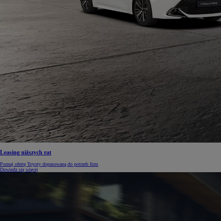
Od
105 300 zł
Corolla Hatchback
HYBRID
Leasing niższych rat
Poznaj ofertę Toyoty dopasowaną do potrzeb firm
Dowiedz się więcej