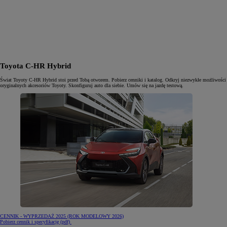
Toyota C-HR Hybrid
Świat Toyoty C-HR Hybrid stoi przed Tobą otworem. Pobierz cenniki i katalog. Odkryj niezwykłe możliwości
oryginalnych akcesoriów Toyoty. Skonfiguruj auto dla siebie. Umów się na jazdę testową.
CENNIK - WYPRZEDAŻ 2025 (ROK MODELOWY 2026)
(otwiera się w nowej karcie)
Pobierz cennik i specyfikację (pdf)