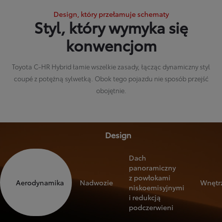
Design, który przełamuje schematy
Styl, który wymyka się
konwencjom
Toyota C-HR Hybrid łamie wszelkie zasady, łącząc dynamiczny styl
coupé z potężną sylwetką. Obok tego pojazdu nie sposób przejść
obojętnie.
Design
Dach
panoramiczny
z powłokami
Aerodynamika
Nadwozie
Wnętr
niskoemisyjnymi
i redukcją
podczerwieni