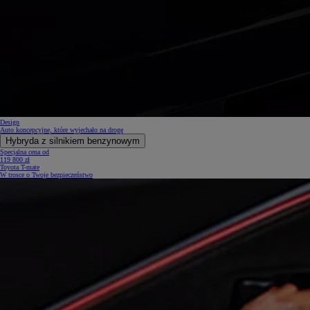
Design
Auto koncepcyjne, które wyjechało na drogę
Hybryda z silnikiem benzynowym
Specjalna cena od
119 800 zł
Toyota T-mate
W trosce o Twoje bezpieczeństwo