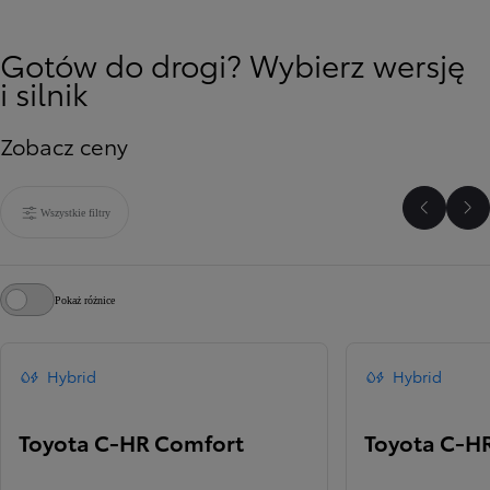
Gotów do drogi? Wybierz wersję
i silnik
Zobacz ceny
Wszystkie filtry
Poprzed
Na
Pokaż różnice
Hybrid
Hybrid
Toyota C-HR Comfort
Toyota C-HR