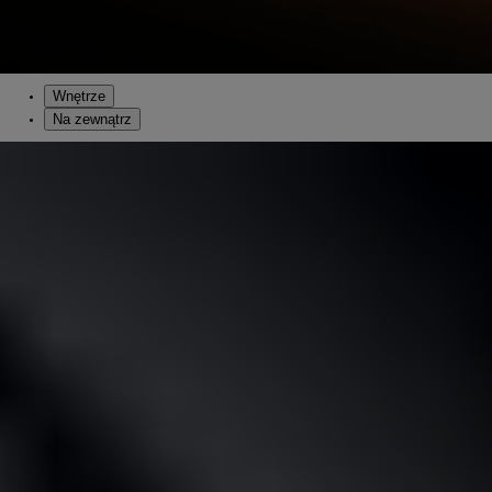
Wnętrze
Na zewnątrz