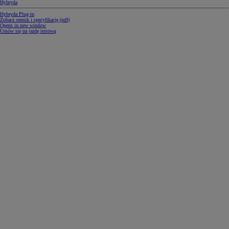
Hybryda
Hybryda Plug-in
Zobacz cennik i specyfikację (pdf)
Opens in new window
Umów się na jazdę testową