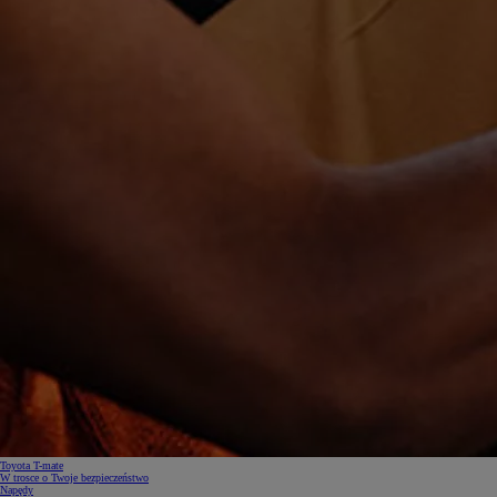
Toyota T-mate
W trosce o Twoje bezpieczeństwo
Napędy