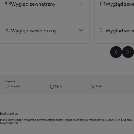
Wygląd zewnętrzny
Wygląd zew
Wygląd wewnętrzny
Wygląd wew
Poprzed
Na
Legenda
Standard
Opcja
Brak
Read timed out
POST https://dxp-webcarconfig.toyota-europe.com/v1/grade-selector/pl/pl?modelId=6c193d6b-514c-436f-ab43-
654d97e601d8