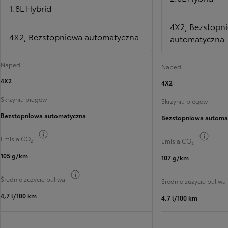
1.8L Hybrid
4X2, Bezstopn
4X2, Bezstopniowa automatyczna
automatyczna
Napęd
Napęd
4X2
4X2
Skrzynia biegów
Skrzynia biegów
Bezstopniowa automatyczna
Bezstopniowa automa
Przełącz informacje o paliwie
Przełą
Emisja CO₂
Emisja CO₂
105 g/km
107 g/km
Przełącz informacje o paliwie
Średnie zużycie paliwa
Średnie zużycie paliwa
4,7 l/100 km
4,7 l/100 km