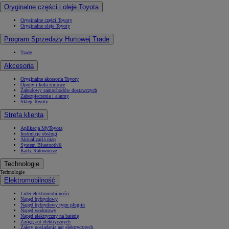
Oryginalne części i oleje Toyota
Oryginalne części Toyoty
Oryginalne oleje Toyoty
Program Sprzedaży Hurtowej Trade
Trade
Akcesoria
Oryginalne akcesoria Toyoty
Opony i koła zimowe
Zabudowy samochodów dostawczych
Zabezpieczenia i alarmy
Sklep Toyoty
Strefa klienta
Aplikacja MyToyota
Instrukcje obsługi
Aktualizacja map
System Bluetooth®
Karty Ratownicze
Technologie
Technologie
Elektromobilność
Lider elektromobilności
Napęd hybrydowy
Napęd hybrydowy typu plug-in
Napęd wodorowy
Napęd elektryczny na baterię
Zasięg aut elektrycznych
Zalety posiadania aut elektrycznych