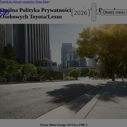
Przejdź do głównej zawartości
(Press Enter)
Ogólna Polityka Prywatności i Ochrony Danych
Otwórz menu
Osobowych Toyota/Lexus
Toyota Motor Europe NV/SA („TME”)