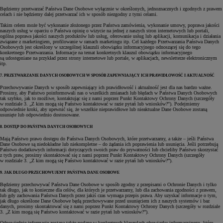
Będziemy przetwarzać Państwa Dane Osobowe wyłącznie w określonych, jednoznacznych i zgodnych z prawem
celach i nie będziemy dalej przetwarzać ich w sposób niezgodny z tymi celami.
Takim celem może być wykonanie złożonego przez Państwa zamówienia, wykonanie umowy, poprawa jakości
naszych usług w oparciu o Państwa opinię o wizycie na jednej z naszych stron internetowych lub portali,
ogólna poprawa jakości naszych produktów lub usług, oferowanie usług lub aplikacji, komunikacja i działania
związane z marketingiem, profilowanie w ramach marketingu itp. Cel każdego Przetwarzania Państwa Danych
Osobowych jest określony w szczególnej klauzuli obowiązku informacyjnego odnoszącej się do tego
konkretnego Przetwarzania. Informacje na temat konkretnych klauzul obowiązku informacyjnego
są udostępniane na przykład przez strony internetowe lub portale, w aplikacjach, newsletterze elektronicznym
itp.
7. PRZETWARZANIE DANYCH OSOBOWYCH W SPOSÓB ZAPEWNIAJĄCY ICH PRAWIDŁOWOŚĆ I AKTUALNOŚĆ
Przechowywanie Danych w sposób zapewniający ich prawidłowość i aktualność jest dla nas bardzo ważne.
Prosimy, aby Państwo poinformowali nas o wszelkich zmianach lub błędach w Państwa Danych Osobowych
tak szybko, jak to możliwe, kontaktując się z nami poprzez Punkt Kontaktowy Ochrony Danych (szczegóły
w rozdziale 3. „Z kim mogą się Państwo kontaktować w razie pytań lub wniosków?"). Podejmiemy
odpowiednie kroki, aby upewnić się, że wszelkie nieprawidłowe lub nieaktualne Dane Osobowe zostaną
usunięte lub odpowiednio dostosowane.
8. DOSTĘP DO PAŃSTWA DANYCH OSOBOWYCH
Mają Państwo prawo dostępu do Państwa Danych Osobowych, które przetwarzamy, a także – jeśli Państwa
Dane Osobowe są niedokładne lub niekompletne – do żądania ich poprawienia lub usunięcia. Jeśli potrzebują
Państwo dodatkowych informacji dotyczących swoich praw do prywatności lub chcieliby Państwo skorzystać
z tych praw, prosimy skontaktować się z nami poprzez Punkt Kontaktowy Ochrony Danych (szczegóły
w rozdziale 3. „Z kim mogą się Państwo kontaktować w razie pytań lub wniosków?”).
9. JAK DŁUGO PRZECHOWUJEMY PAŃSTWA DANE OSOBOWE
Będziemy przechowywać Państwa Dane Osobowe w sposób zgodny z przepisami o Ochronie Danych i tylko
tak długo, jak to konieczne dla celów, dla których je przetwarzamy, lub dla zachowania zgodności z prawem,
lub gdy zachowania Państwa Danych przez jakiś czas wymaga przepis prawa. Aby uzyskać informacje o tym,
jak długo określone Dane Osobowe będą przechowywane przed usunięciem ich z naszych systemów i baz
danych, prosimy skontaktować się z nami poprzez Punkt Kontaktowy Ochrony Danych (szczegóły w rozdziale
3. „Z kim mogą się Państwo kontaktować w razie pytań lub wniosków?”).
Odpowiednie informacje zostaną także podane w konkretnych klauzulach obowiązku informacyjnego, które