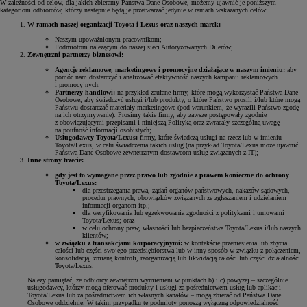
W zależności od celów, dla jakich zbieramy Państwa Dane Osobowe, możemy ujawnić je poniższym
kategoriom odbiorców, którzy następnie będą je przetwarzać jedynie w ramach wskazanych celów:
W ramach naszej organizacji Toyota i Lexus oraz naszych marek:
Naszym upoważnionym pracownikom;
Podmiotom należącym do naszej sieci Autoryzowanych Dilerów;
Zewnętrzni partnerzy biznesowi:
Agencje reklamowe, marketingowe i promocyjne działające w naszym imieniu:
aby
pomóc nam dostarczyć i analizować efektywność naszych kampanii reklamowych
i promocyjnych;
Partnerzy handlowi:
na przykład zaufane firmy, które mogą wykorzystać Państwa Dane
Osobowe, aby świadczyć usługi i/lub produkty, o które Państwo prosili i/lub które mogą
Państwu dostarczać materiały marketingowe (pod warunkiem, że wyrazili Państwo zgodę
na ich otrzymywanie). Prosimy takie firmy, aby zawsze postępowały zgodnie
z obowiązującymi przepisami i niniejszą Polityką oraz zwracały szczególną uwagę
na poufność informacji osobistych;
Usługodawcy Toyota/Lexus:
firmy, które świadczą usługi na rzecz lub w imieniu
Toyota/Lexus, w celu świadczenia takich usług (na przykład Toyota/Lexus może ujawnić
Państwa Dane Osobowe zewnętrznym dostawcom usług związanych z IT);
Inne strony trzecie:
gdy jest to wymagane przez prawo lub zgodnie z prawem konieczne do ochrony
Toyota/Lexus:
dla przestrzegania prawa, żądań organów państwowych, nakazów sądowych,
procedur prawnych, obowiązków związanych ze zgłaszaniem i udzielaniem
informacji organom itp.;
dla weryfikowania lub egzekwowania zgodności z politykami i umowami
Toyota/Lexus; oraz
w celu ochrony praw, własności lub bezpieczeństwa Toyota/Lexus i/lub naszych
klientów;
w związku z transakcjami korporacyjnymi:
w kontekście przeniesienia lub zbycia
całości lub części swojego przedsiębiorstwa lub w inny sposób w związku z połączeniem,
konsolidacją, zmianą kontroli, reorganizacją lub likwidacją całości lub części działalności
Toyota/Lexus.
Należy pamiętać, że odbiorcy zewnętrzni wymienieni w punktach b) i c) powyżej – szczególnie
usługodawcy, którzy mogą oferować produkty i usługi za pośrednictwem usług lub aplikacji
Toyota/Lexus lub za pośrednictwem ich własnych kanałów – mogą zbierać od Państwa Dane
Osobowe oddzielnie. W takim przypadku te podmioty ponoszą wyłączną odpowiedzialność