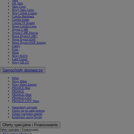
GR Yaris
Yaris Cross
Nowy Yaris Cross
Nowy Urban Cruiser
Corolla Hatchback
Corolla Sedan
Corolla TS Kombi
Nowa Corolla Cross
Toyota C-HR
Toyota C-HR Plug-in
Nowa Toyota C-HR+
Nowa Toyota bZ4X
Nowa Toyota bZ4X Touring
Camry
Prius
Mirai
Nowy RAV4
Land Cruiser
Nowy GR GT
Samochody dostawcze
Hilux
Nowy Hilux
Nowy Hilux Electric
PROACE Max
PROACE
PROACE Verso
PROACE CITY
PROACE CITY Verso
Samochody używane
Umów się na jazdę testową
Zobacz wszystkie cenniki
Konfiguruj swoją Toyotę
Oferty specjalne i Finansowanie
Oferty specjalne i Finansowanie