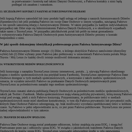
za przetwarzanie i kontrolę nad takimi Danymi Osobowymi, a Państwa kontakty z nimi będą
podlegać ich zasadom i warunkom.
13. SZCZEGÓŁOWY KONTAKT Z NASZYMI AUTORYZOWANYMI DILERAMI
Jeśli kupują Państwo samochód lub inny produkt bądź usługę od jednego z naszych Autoryzowanych Dilerów
(Sprzedawców) lub jeśli podadzą Państwo im swoje Dane Osobowe w innym wypadku, nawiązują Państwo
w ten sposób samoistną relację z Autoryzowanym Dilerem. W takim przypadku (w każdym indywidualnym
przypadku) taki Diler staje się Administratorem Państwa Danych Osobowych, a w określonych wypadkach
także razem z Toyota/Lexus. W przypadku jakichkolwiek pytań lub próśb na temat gromadzenia
i wykorzystywania Państwa Danych Osobowych przez Autoryzowanych Dilerów prosimy o kontakt
bezpośrednio z nimi.
W jaki sposób dokonujemy identyfikacji preferowanego przez Państwa Autoryzowanego Dilera?
Państwa Autoryzowanym Dilerem zostaje: (1) Diler, u którego złożyliście Państwo zamówienie (domyślny
wybór) lub (2) Diler wybrany przez Państwa jako preferowany w ustawieniach Państwa konta portalu Moja
Toyota / Mój Lexus (w każdej chwili istnieje możliwość dokonania zmiany).
14. WYKORZYSTANIE MEDIÓW SPOŁECZNOŚCIOWYCH
Jeśli korzystając z narzędzia Toyota/Lexus (strony internetowej, portalu...), używają Państwo określonego
loginu z mediów społecznościowych (na przykład konta Facebook), Toyota/Lexus zarejestruje Państwa Dane
Osobowe dostępne w tych mediach społecznościowych, a korzystanie z takich mediów społecznościowych
oznacza, że wyraźnie zezwolili Państwo na przekazanie Danych Osobowych zarejestrowanych przez
Toyota/Lexus za pośrednictwem narzędzi tego medium społecznościowego.
Toyota/Lexus czasami ułatwia publikację Danych Osobowych za pośrednictwem mediów społecznościowych,
takich jak Twitter i Facebook. Media społecznościowe mają własną politykę prywatności, którą muszą Państwo
wziąć pod uwagę, jeżeli z nich Państwo korzystają. Przypominamy, że publikowanie treści w mediach
społecznościowych może mieć określone konsekwencje, w tym dla Państwa prywatności lub prywatności osób,
których Dane Osobowe Państwo udostępniają, np. brak możliwości wycofania opublikowanej treści w krótkim
czasie. Są Państwo w pełni odpowiedzialni za to, co jest przez Państwa publikowane. Toyota/Lexus nie ponosi
żadnej odpowiedzialności w tym zakresie.
15. TRANSFER DO KRAJÓW SPOZA EOG
Państwa Dane Osobowe mogą zostać przekazane odbiorcom, którzy znajdują się poza EOG, i mogą być
Przetwarzane przez nas i odbiorców spoza EOG. W związku z jakimkolwiek transferem Państwa Danych
Osobowych do krajów spoza EOG, Toyota/Lexus wprowadzi odpowiednie środki w celu zapewnienia