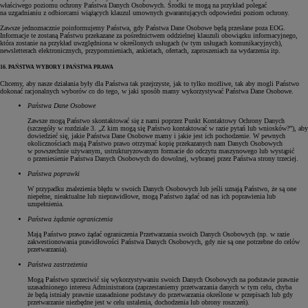
właściwego poziomu ochrony Państwa Danych Osobowych. Środki te mogą na przykład polegać
na uzgadnianiu z odbiorcami wiążących klauzul umownych gwarantujących odpowiedni poziom ochrony.
Zawsze jednoznacznie poinformujemy Państwa, gdy Państwa Dane Osobowe będą przesłane poza EOG.
Informacje te zostaną Państwu przekazane za pośrednictwem oddzielnej klauzuli obowiązku informacyjnego,
która zostanie na przykład uwzględniona w określonych usługach (w tym usługach komunikacyjnych),
newsletterach elektronicznych, przypomnieniach, ankietach, ofertach, zaproszeniach na wydarzenia itp.
16. PAŃSTWA WYBORY I PAŃSTWA PRAWA
Chcemy, aby nasze działania były dla Państwa tak przejrzyste, jak to tylko możliwe, tak aby mogli Państwo
dokonać racjonalnych wyborów co do tego, w jaki sposób mamy wykorzystywać Państwa Dane Osobowe.
Państwa Dane Osobowe
Zawsze mogą Państwo skontaktować się z nami poprzez Punkt Kontaktowy Ochrony Danych
(szczegóły w rozdziale 3. „Z kim mogą się Państwo kontaktować w razie pytań lub wniosków?”), aby
dowiedzieć się, jakie Państwa Dane Osobowe mamy i jakie jest ich pochodzenie. W pewnych
okolicznościach mają Państwo prawo otrzymać kopię przekazanych nam Danych Osobowych
w powszechnie używanym, ustrukturyzowanym formacie do odczytu maszynowego lub wystąpić
o przeniesienie Państwa Danych Osobowych do dowolnej, wybranej przez Państwa strony trzeciej.
Państwa poprawki
W przypadku znalezienia błędu w swoich Danych Osobowych lub jeśli uznają Państwo, że są one
niepełne, nieaktualne lub nieprawidłowe, mogą Państwo żądać od nas ich poprawienia lub
uzupełnienia.
Państwa żądanie ograniczenia
Mają Państwo prawo żądać ograniczenia Przetwarzania swoich Danych Osobowych (np. w razie
zakwestionowania prawidłowości Państwa Danych Osobowych, gdy nie są one potrzebne do celów
przetwarzania).
Państwa zastrzeżenia
Mogą Państwo sprzeciwić się wykorzystywaniu swoich Danych Osobowych na podstawie prawnie
uzasadnionego interesu Administratora (zaprzestaniemy przetwarzania danych w tym celu, chyba
że będą istniały prawnie uzasadnione podstawy do przetwarzania określone w przepisach lub gdy
przetwarzanie niezbędne jest w celu ustalenia, dochodzenia lub obrony roszczeń).