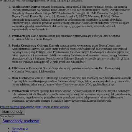
W niniejszej Polityce następujące terminy mają następujące znaczenie:
Administrator Danych
oznacza organizację, która określa cele przetwarzania i środki, za pomocą
których przetwarzane są Państwa Dane Osobowe. O ile nie poinformujemy inaczej, Administratorem
Danych są: Toyota Motor Europe NV/SA (Avenue du Bourget 60, 1140 Bruksela, Belgia) oraz
Toyota Central Europe Sp. z o.o. (ul. Konstruktorska 5, 02-673 Warszawa, Polska). Dalsze
informacje mogą zostać Państwu przekazane za pośrednictwem oddzielnej klauzuli obowiązku
informacyjnego, która na przykład zostanie uwzględniona w określonych usługach (w tym usługach
komunikacyjnych), newsletterach elektronicznych, przypomnieniach, ankietach, ofertach,
zaproszeniach na wydarzenia itp.
Przetwarzający Dane
oznacza osobę lub organizację przetwarzającą Państwa Dane Osobowe
w imieniu Administratora Danych.
Punkt Kontaktowy Ochrony Danych
oznacza osobę wyznaczoną przez Toyota/Lexus jako
Administratora Danych, do której mają Państwo możliwość skierować swoje pytania lub wnioski
dotyczące niniejszej Polityki i/lub Przetwarzania Państwa Danych Osobowych i która to zajmie się
takimi pytaniami i wnioskami. Jeżeli nie zostaną Państwo poinformowani inaczej, mogą Państwo
skontaktować się z Punktem Kontaktowym Ochrony Danych w sposób opisany w sekcji 3. „Z kim
mogą się Państwo kontaktować w razie pytań lub wniosków?”.
EOG
oznacza Europejski Obszar Gospodarczy (tj. państwa członkowskie Unii Europejskiej
+ Islandia, Norwegia i Lichtenstein).
Dane Osobowe
to wszelkie informacje o zidentyfikowanej lub możliwej do zidentyfikowania osobie
fizycznej lub umożliwiające pośrednio Państwa identyfikację, takie jak na przykład imię i nazwisko,
numer telefonu, adres e-mail, numer identyfikacyjny pojazdu (VIN), geolokalizacja itp.
Przetwarzanie
oznacza operację lub zestaw operacji wykonywanych na Państwa Danych Osobowych
lub zestawach takich Danych w sposób zautomatyzowany lub niezautomatyzowany, tak jak zbieranie,
utrwalanie, organizowanie, porządkowanie, przechowywanie, adaptowanie lub modyfikowanie,
pobieranie, uzyskiwanie dostępu i wszelkie formy użytkowania Danych Osobowych.
Pobierz politykę prywatności (pdf)
(Opens in new window)
Samochody
Samochody
Samochody osobowe
Nowe Aygo X
Yaris