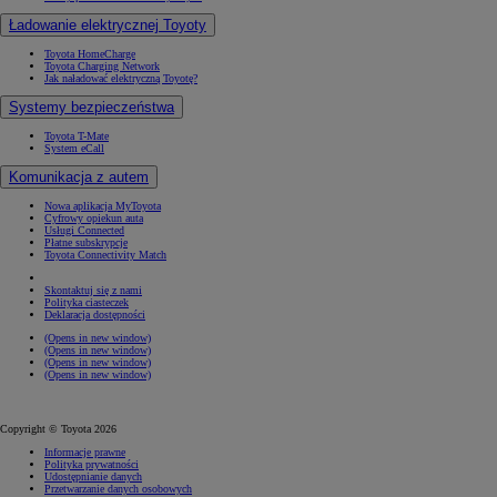
Ładowanie elektrycznej Toyoty
Toyota HomeCharge
Toyota Charging Network
Jak naładować elektryczną Toyotę?
Systemy bezpieczeństwa
Toyota T-Mate
System eCall
Komunikacja z autem
Nowa aplikacja MyToyota
Cyfrowy opiekun auta
Usługi Connected
Płatne subskrypcje
Toyota Connectivity Match
Skontaktuj się z nami
Polityka ciasteczek
Deklaracja dostępności
(Opens in new window)
(Opens in new window)
(Opens in new window)
(Opens in new window)
Copyright © Toyota 2026
Informacje prawne
Polityka prywatności
Udostępnianie danych
Przetwarzanie danych osobowych