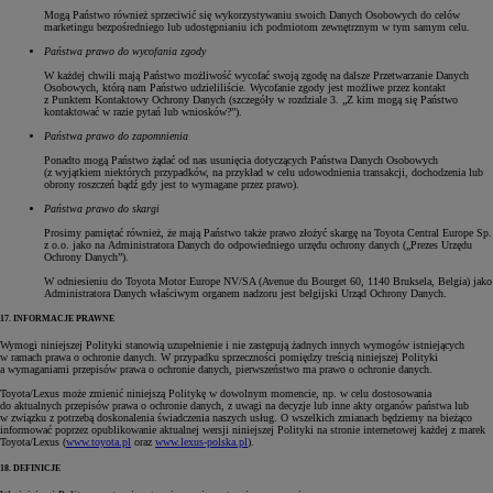
Mogą Państwo również sprzeciwić się wykorzystywaniu swoich Danych Osobowych do celów
marketingu bezpośredniego lub udostępnianiu ich podmiotom zewnętrznym w tym samym celu.
Państwa prawo do wycofania zgody
W każdej chwili mają Państwo możliwość wycofać swoją zgodę na dalsze Przetwarzanie Danych
Osobowych, którą nam Państwo udzieliliście. Wycofanie zgody jest możliwe przez kontakt
z Punktem Kontaktowy Ochrony Danych (szczegóły w rozdziale 3. „Z kim mogą się Państwo
kontaktować w razie pytań lub wniosków?”).
Państwa prawo do zapomnienia
Ponadto mogą Państwo żądać od nas usunięcia dotyczących Państwa Danych Osobowych
(z wyjątkiem niektórych przypadków, na przykład w celu udowodnienia transakcji, dochodzenia lub
obrony roszczeń bądź gdy jest to wymagane przez prawo).
Państwa prawo do skargi
Prosimy pamiętać również, że mają Państwo także prawo złożyć skargę na Toyota Central Europe Sp.
z o.o. jako na Administratora Danych do odpowiedniego urzędu ochrony danych („Prezes Urzędu
Ochrony Danych”).
W odniesieniu do Toyota Motor Europe NV/SA (Avenue du Bourget 60, 1140 Bruksela, Belgia) jako
Administratora Danych właściwym organem nadzoru jest belgijski Urząd Ochrony Danych.
17. INFORMACJE PRAWNE
Wymogi niniejszej Polityki stanowią uzupełnienie i nie zastępują żadnych innych wymogów istniejących
w ramach prawa o ochronie danych. W przypadku sprzeczności pomiędzy treścią niniejszej Polityki
a wymaganiami przepisów prawa o ochronie danych, pierwszeństwo ma prawo o ochronie danych.
Toyota/Lexus może zmienić niniejszą Politykę w dowolnym momencie, np. w celu dostosowania
do aktualnych przepisów prawa o ochronie danych, z uwagi na decyzje lub inne akty organów państwa lub
w związku z potrzebą doskonalenia świadczenia naszych usług. O wszelkich zmianach będziemy na bieżąco
informować poprzez opublikowanie aktualnej wersji niniejszej Polityki na stronie internetowej każdej z marek
Toyota/Lexus (
www.toyota.pl
oraz
www.lexus-polska.pl
).
18. DEFINICJE