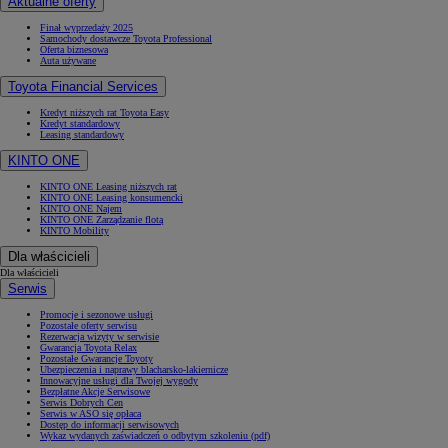
Aktualne oferty
Finał wyprzedaży 2025
Samochody dostawcze Toyota Professional
Oferta biznesowa
Auta używane
Toyota Financial Services
Kredyt niższych rat Toyota Easy
Kredyt standardowy
Leasing standardowy
KINTO ONE
KINTO ONE Leasing niższych rat
KINTO ONE Leasing konsumencki
KINTO ONE Najem
KINTO ONE Zarządzanie flotą
KINTO Mobility
Dla właścicieli
Dla właścicieli
Serwis
Promocje i sezonowe usługi
Pozostałe oferty serwisu
Rezerwacja wizyty w serwisie
Gwarancja Toyota Relax
Pozostałe Gwarancje Toyoty
Ubezpieczenia i naprawy blacharsko-lakiernicze
Innowacyjne usługi dla Twojej wygody
Bezpłatne Akcje Serwisowe
Serwis Dobrych Cen
Serwis w ASO się opłaca
Dostęp do informacji serwisowych
Wykaz wydanych zaświadczeń o odbytym szkoleniu (pdf)