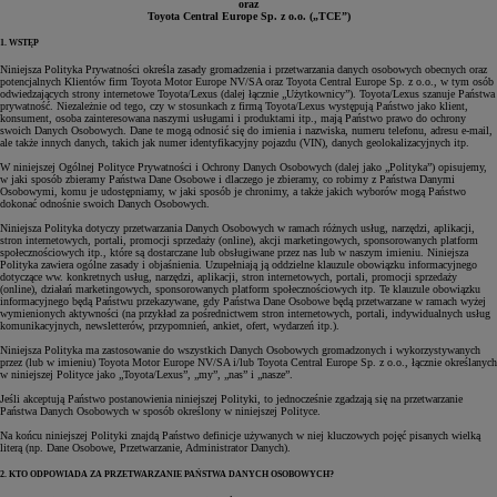
oraz
Toyota Central Europe Sp. z o.o. („TCE”)
1. WSTĘP
Niniejsza Polityka Prywatności określa zasady gromadzenia i przetwarzania danych osobowych obecnych oraz
potencjalnych Klientów firm Toyota Motor Europe NV/SA oraz Toyota Central Europe Sp. z o.o., w tym osób
odwiedzających strony internetowe Toyota/Lexus (dalej łącznie „Użytkownicy”). Toyota/Lexus szanuje Państwa
prywatność. Niezależnie od tego, czy w stosunkach z firmą Toyota/Lexus występują Państwo jako klient,
konsument, osoba zainteresowana naszymi usługami i produktami itp., mają Państwo prawo do ochrony
swoich Danych Osobowych. Dane te mogą odnosić się do imienia i nazwiska, numeru telefonu, adresu e-mail,
ale także innych danych, takich jak numer identyfikacyjny pojazdu (VIN), danych geolokalizacyjnych itp.
W niniejszej Ogólnej Polityce Prywatności i Ochrony Danych Osobowych (dalej jako „Polityka”) opisujemy,
w jaki sposób zbieramy Państwa Dane Osobowe i dlaczego je zbieramy, co robimy z Państwa Danymi
Osobowymi, komu je udostępniamy, w jaki sposób je chronimy, a także jakich wyborów mogą Państwo
dokonać odnośnie swoich Danych Osobowych.
Niniejsza Polityka dotyczy przetwarzania Danych Osobowych w ramach różnych usług, narzędzi, aplikacji,
stron internetowych, portali, promocji sprzedaży (online), akcji marketingowych, sponsorowanych platform
społecznościowych itp., które są dostarczane lub obsługiwane przez nas lub w naszym imieniu. Niniejsza
Polityka zawiera ogólne zasady i objaśnienia. Uzupełniają ją oddzielne klauzule obowiązku informacyjnego
dotyczące ww. konkretnych usług, narzędzi, aplikacji, stron internetowych, portali, promocji sprzedaży
(online), działań marketingowych, sponsorowanych platform społecznościowych itp. Te klauzule obowiązku
informacyjnego będą Państwu przekazywane, gdy Państwa Dane Osobowe będą przetwarzane w ramach wyżej
wymienionych aktywności (na przykład za pośrednictwem stron internetowych, portali, indywidualnych usług
komunikacyjnych, newsletterów, przypomnień, ankiet, ofert, wydarzeń itp.).
Niniejsza Polityka ma zastosowanie do wszystkich Danych Osobowych gromadzonych i wykorzystywanych
przez (lub w imieniu) Toyota Motor Europe NV/SA i/lub Toyota Central Europe Sp. z o.o., łącznie określanych
w niniejszej Polityce jako „Toyota/Lexus”, „my”, „nas” i „nasze”.
Jeśli akceptują Państwo postanowienia niniejszej Polityki, to jednocześnie zgadzają się na przetwarzanie
Państwa Danych Osobowych w sposób określony w niniejszej Polityce.
Na końcu niniejszej Polityki znajdą Państwo definicje używanych w niej kluczowych pojęć pisanych wielką
literą (np. Dane Osobowe, Przetwarzanie, Administrator Danych).
2. KTO ODPOWIADA ZA PRZETWARZANIE PAŃSTWA DANYCH OSOBOWYCH?