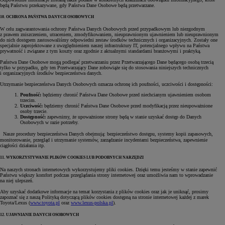
będą Państwu przekazywane, gdy Państwa Dane Osobowe będą przetwarzane.
10. OCHRONA PAŃSTWA DANYCH OSOBOWYCH
W celu zagwarantowania ochrony Państwa Danych Osobowych przed przypadkowym lub niezgodnym
z prawem zniszczeniem, utraceniem, zmodyfikowaniem, nieuprawnionym ujawnieniem lub nieuprawnionym
do nich dostępem zastosowaliśmy odpowiedni zestaw środków technicznych i organizacyjnych. Zostały one
specjalnie zaprojektowane z uwzględnieniem naszej infrastruktury IT, potencjalnego wpływu na Państwa
prywatność i związane z tym koszty oraz zgodnie z aktualnymi standardami branżowymi i praktyką.
Państwa Dane Osobowe mogą podlegać przetwarzaniu przez Przetwarzającego Dane będącego osobą trzecią
tylko w przypadku, gdy ten Przetwarzający Dane zobowiąże się do stosowania niniejszych technicznych
i organizacyjnych środków bezpieczeństwa danych.
Utrzymanie bezpieczeństwa Danych Osobowych oznacza ochronę ich poufności, uczciwości i dostępności:
Poufność:
będziemy chronić Państwa Dane Osobowe przed niechcianym ujawnieniem osobom
trzecim.
Uczciwość:
będziemy chronić Państwa Dane Osobowe przed modyfikacją przez nieupoważnione
osoby trzecie.
Dostępność:
zapewnimy, że upoważnione strony będą w stanie uzyskać dostęp do Danych
Osobowych w razie potrzeby.
Nasze procedury bezpieczeństwa Danych obejmują: bezpieczeństwo dostępu, systemy kopii zapasowych,
monitorowanie, przegląd i utrzymanie systemów, zarządzanie incydentami bezpieczeństwa, zapewnienie
ciągłości działania itp.
11. WYKORZYSTYWANIE PLIKÓW COOKIES LUB PODOBNYCH NARZĘDZI
Na naszych stronach internetowych wykorzystujemy pliki cookies. Dzięki temu jesteśmy w stanie zapewnić
Państwu większy komfort podczas przeglądania strony internetowej oraz umożliwia nam to wprowadzanie
na niej ulepszeń.
Aby uzyskać dodatkowe informacje na temat korzystania z plików cookies oraz jak je uniknąć, prosimy
zapoznać się z naszą Polityką dotyczącą plików cookies dostępną na stronie internetowej każdej z marek
Toyota/Lexus (
www.toyota.pl
oraz
www.lexus-polska.pl
).
12. UJAWNIANIE DANYCH OSOBOWYCH