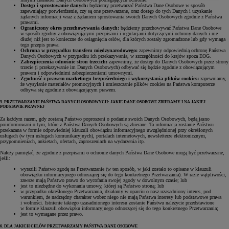
Dostęp i sprostowanie danych:
będziemy przetwarzać Państwa Dane Osobowe w sposób
zapewniający potwierdzenie, czy są one przetwarzane, oraz dostęp do tych Danych i uzyskanie
żądanych informacji wraz z żądaniem sprostowania swoich Danych Osobowych zgodnie z Państwa
prawami.
Ograniczony okres przechowywania danych:
będziemy przechowywać Państwa Dane Osobowe
w sposób zgodny z obowiązującymi przepisami i regulacjami dotyczącymi ochrony danych i nie
dłużej niż jest to konieczne do osiągnięcia celów, dla których zostały zgromadzone lub gdy wymaga
tego przepis prawa.
Ochrona w przypadku transferu międzynarodowego:
zapewnimy odpowiednią ochronę Państwa
Danych Osobowych w przypadku ich przekazywania, w szczególności do krajów spoza EOG.
Zabezpieczenia odnośnie stron trzecich:
zapewnimy, że dostęp do Danych Osobowych przez strony
trzecie (i przekazywanie im Danych Osobowych) odbywać się będzie zgodnie z obowiązującym
prawem i odpowiednimi zabezpieczeniami umownymi.
Zgodność z prawem marketingu bezpośredniego i wykorzystania plików cookies:
zapewniamy,
że wysyłanie materiałów promocyjnych i umieszczanie plików cookies na Państwa komputerze
odbywa się zgodnie z obowiązującym prawem.
5. PRZETWARZANIE PAŃSTWA DANYCH OSOBOWYCH: JAKIE DANE OSOBOWE ZBIERAMY I NA JAKIEJ
PODSTAWIE PRAWNEJ
Za każdym razem, gdy zostaną Państwo poproszeni o podanie swoich Danych Osobowych, będą jasno
poinformowani o tym, które z Państwa Danych Osobowych są zbierane. Ta informacja zostanie Państwu
przekazana w formie odpowiedniej klauzuli obowiązku informacyjnego uwzględnionej przy określonych
usługach (w tym usługach komunikacyjnych), portalach internetowych, newsletterze elektronicznym,
przypomnieniach, ankietach, ofertach, zaproszeniach na wydarzenia itp.
Należy pamiętać, że zgodnie z przepisami o ochronie danych Państwa Dane Osobowe mogą być przetwarzane,
jeśli:
wyrazili Państwo zgodę na Przetwarzanie (w ten sposób, w jaki zostało to opisane w klauzuli
obowiązku informacyjnego odnoszącej się do tego konkretnego Przetwarzania). W razie wątpliwości,
zawsze mają Państwo prawo do wycofania swojej zgody w dowolnym czasie; lub
jest to niezbędne do wykonania umowy, której są Państwo stroną; lub
w przypadku określonego Przetwarzania, działamy w oparciu o nasz uzasadniony interes, pod
warunkiem, że nadrzędny charakter wobec niego nie mają Państwa interesy lub podstawowe prawa
i wolności. Istnienie takiego uzasadnionego interesu zostanie Państwu należycie przedstawione
w formie klauzuli obowiązku informacyjnego odnoszącej się do tego konkretnego Przetwarzania;
jest to wymagane przez prawo.
6. DLA JAKICH CELÓW PRZETWARZAMY PAŃSTWA DANE OSOBOWE