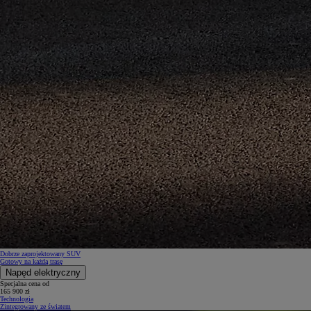
Dobrze zaprojektowany SUV
Gotowy na każdą trasę
Napęd elektryczny
Specjalna cena od
165 900 zł
Technologia
Zintegrowany ze światem