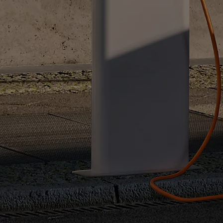
Od
81 900 zł
Yaris Cross
HYBRID