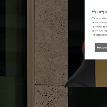
Wykorzystu
Chcemy ułatwi
umieszczane 
i ulepszać fu
do celów rekl
ich ustawieni
Ustawie