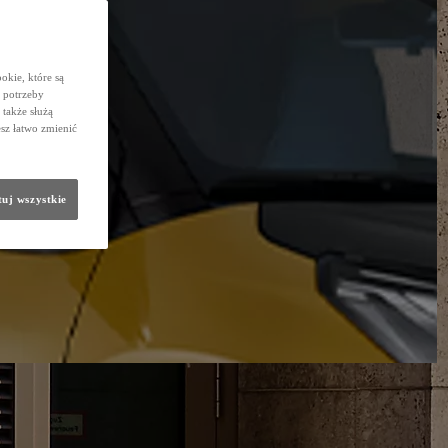
okie, które są
 potrzeby
 także służą
sz łatwo zmienić
uj wszystkie