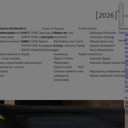
Toyoty
ci i oleje Toyoty
KINTO ONE
Praca w Toyocie
Strefa klienta
Świętu
epełnosprawnościami
alne części
KINTO ONE Leasing niższych rat
Dołącz do nas
Aplikacja MyToyota
Odkryj
Ak
alne oleje
KINTO ONE Leasing konsumencki
Kontakt
Instrukcje obsługi
pr
Umów s
daży Hurtowej Trade
KINTO ONE Najem
Skontaktuj się z nami
Aktualizacja map
Ce
KINTO ONE Zarządzanie flotą
Salony i serwisy Toyoty
System Bluetooth®
ws
KINTO Mobility
Technologie
Karty Ratownicze
mo
alne akcesoria Toyoty
Innowacje
Toyota Collection
S
i koła zimowe
Toyota T-Mate
Kolekcje Toyoty
do
owy samochodów dostawczych
Motorsport
Kolekcje Toyoty Gazoo Raci
To
ieczenia i alarmy
System eCall
FAQ
Pr
Toyoty
Cyfrowy opiekun auta
Najczęściej zadawane pyta
Of
nych
Ładowanie
Wykaz wydanych zaświadcze
KI
Connected
fi
S
u
U
si
ja
te