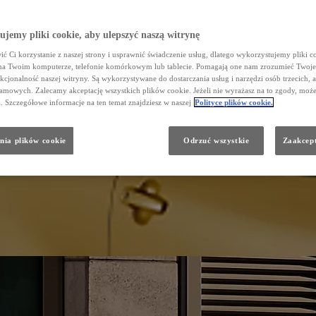
jemy pliki cookie, aby ulepszyć naszą witrynę
ć Ci korzystanie z naszej strony i usprawnić świadczenie usług, dlatego wykorzystujemy pliki co
na Twoim komputerze, telefonie komórkowym lub tablecie. Pomagają one nam zrozumieć Twoje
nkcjonalność naszej witryny. Są wykorzystywane do dostarczania usług i narzędzi osób trzecich, a
amowych. Zalecamy akceptację wszystkich plików cookie. Jeżeli nie wyrażasz na to zgody, może
a. Szczegółowe informacje na ten temat znajdziesz w naszej
Polityce plików cookie.
nia plików cookie
Odrzuć wszystkie
Zaakcept