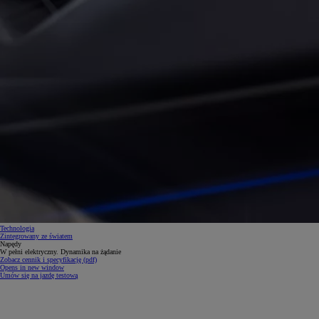
Od
105 300 zł
Corolla Hatchback
HYBRID
Technologia
Zintegrowany ze światem
Napędy
W pełni elektryczny. Dynamika na żądanie
Zobacz cennik i specyfikację (pdf)
Opens in new window
Umów się na jazdę testową