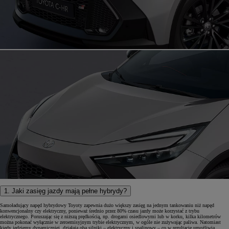
1. Jaki zasięg jazdy mają pełne hybrydy?
Samoładujący napęd hybrydowy Toyoty zapewnia dużo większy zasięg na jednym tankowaniu niż napęd
konwencjonalny czy elektryczny, ponieważ średnio przez 80% czasu jazdy może korzystać z trybu
elektrycznego. Poruszając się z niższą prędkością, np. drogami osiedlowymi lub w korku, kilka kilometrów
można pokonać wyłącznie w zeroemisyjnym trybie elektrycznym, w ogóle nie zużywając paliwa. Natomiast
kiedy jedziemy dynamiczniej, działają oba silniki – elektryczny i spalinowy – co w rezultacie umożliwia