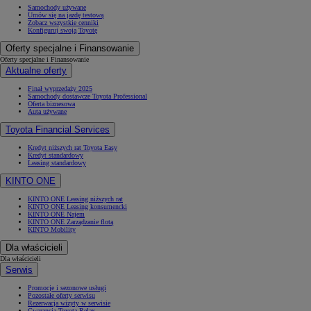
Samochody używane
Umów się na jazdę testową
Zobacz wszystkie cenniki
Konfiguruj swoją Toyotę
Oferty specjalne i Finansowanie
Oferty specjalne i Finansowanie
Aktualne oferty
Finał wyprzedaży 2025
Samochody dostawcze Toyota Professional
Oferta biznesowa
Auta używane
Toyota Financial Services
Kredyt niższych rat Toyota Easy
Kredyt standardowy
Leasing standardowy
KINTO ONE
KINTO ONE Leasing niższych rat
KINTO ONE Leasing konsumencki
KINTO ONE Najem
KINTO ONE Zarządzanie flotą
KINTO Mobility
Dla właścicieli
Dla właścicieli
Serwis
Promocje i sezonowe usługi
Pozostałe oferty serwisu
Rezerwacja wizyty w serwisie
Gwarancja Toyota Relax