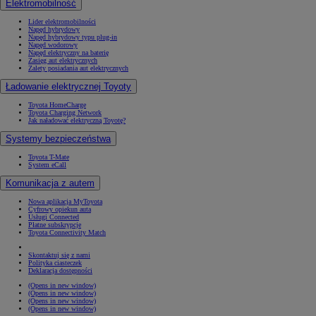
Elektromobilność
Lider elektromobilności
Napęd hybrydowy
Napęd hybrydowy typu plug-in
Napęd wodorowy
Napęd elektryczny na baterię
Zasięg aut elektrycznych
Zalety posiadania aut elektrycznych
Ładowanie elektrycznej Toyoty
Toyota HomeCharge
Toyota Charging Network
Jak naładować elektryczną Toyotę?
Systemy bezpieczeństwa
Toyota T-Mate
System eCall
Komunikacja z autem
Nowa aplikacja MyToyota
Cyfrowy opiekun auta
Usługi Connected
Płatne subskrypcje
Toyota Connectivity Match
Skontaktuj się z nami
Polityka ciasteczek
Deklaracja dostępności
(Opens in new window)
(Opens in new window)
(Opens in new window)
(Opens in new window)