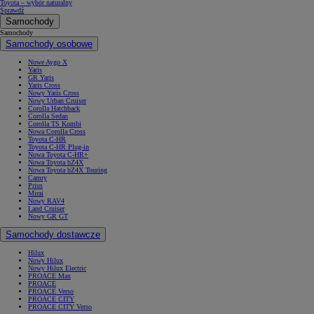
Toyota – wybór naturalny
Sprawdź
Samochody
Samochody
Samochody osobowe
Nowe Aygo X
Yaris
GR Yaris
Yaris Cross
Nowy Yaris Cross
Nowy Urban Cruiser
Corolla Hatchback
Corolla Sedan
Corolla TS Kombi
Nowa Corolla Cross
Toyota C-HR
Toyota C-HR Plug-in
Nowa Toyota C-HR+
Nowa Toyota bZ4X
Nowa Toyota bZ4X Touring
Camry
Prius
Mirai
Nowy RAV4
Land Cruiser
Nowy GR GT
Samochody dostawcze
Hilux
Nowy Hilux
Nowy Hilux Electric
PROACE Max
PROACE
PROACE Verso
PROACE CITY
PROACE CITY Verso