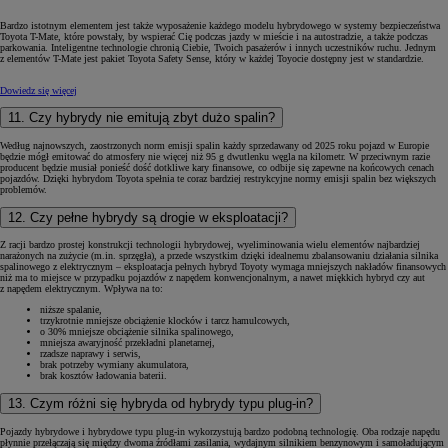
Bardzo istotnym elementem jest także wyposażenie każdego modelu hybrydowego w systemy bezpieczeństwa
Toyota T-Mate, które powstały, by wspierać Cię podczas jazdy w mieście i na autostradzie, a także podczas
parkowania. Inteligentne technologie chronią Ciebie, Twoich pasażerów i innych uczestników ruchu. Jednym
z elementów T-Mate jest pakiet Toyota Safety Sense, który w każdej Toyocie dostępny jest w standardzie.
Dowiedz się więcej
11. Czy hybrydy nie emitują zbyt dużo spalin?
Według najnowszych, zaostrzonych norm emisji spalin każdy sprzedawany od 2025 roku pojazd w Europie
będzie mógł emitować do atmosfery nie więcej niż 95 g dwutlenku węgla na kilometr. W przeciwnym razie
producent będzie musiał ponieść dość dotkliwe kary finansowe, co odbije się zapewne na końcowych cenach
pojazdów. Dzięki hybrydom Toyota spełnia te coraz bardziej restrykcyjne normy emisji spalin bez większych
problemów.
12. Czy pełne hybrydy są drogie w eksploatacji?
Z racji bardzo prostej konstrukcji technologii hybrydowej, wyeliminowania wielu elementów najbardziej
narażonych na zużycie (m.in. sprzęgła), a przede wszystkim dzięki idealnemu zbalansowaniu działania silnika
spalinowego z elektrycznym – eksploatacja pełnych hybryd Toyoty wymaga mniejszych nakładów finansowych
niż ma to miejsce w przypadku pojazdów z napędem konwencjonalnym, a nawet miękkich hybryd czy aut
z napędem elektrycznym. Wpływa na to:
niższe spalanie,
trzykrotnie mniejsze obciążenie klocków i tarcz hamulcowych,
o 30% mniejsze obciążenie silnika spalinowego,
mniejsza awaryjność przekładni planetarnej,
rzadsze naprawy i serwis,
brak potrzeby wymiany akumulatora,
brak kosztów ładowania baterii.
13. Czym różni się hybryda od hybrydy typu plug-in?
Pojazdy hybrydowe i hybrydowe typu plug-in wykorzystują bardzo podobną technologię. Oba rodzaje napędu
płynnie przełączają się między dwoma źródłami zasilania, wydajnym silnikiem benzynowym i samoładującym