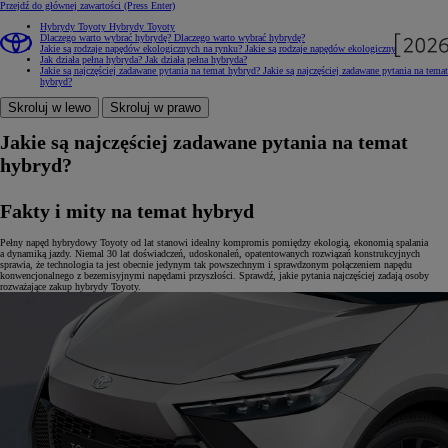
Przejdź do głównej zawartości
(Press Enter)
Hybrydy Toyoty
Hybrydy Toyoty
Dlaczego warto wybrać hybrydę?
Dlaczego warto wybrać hybrydę?
Jakie są rodzaje napędów ekologicznych na rynku?
Jakie są rodzaje napędów ekologicznych na rynku?
Jak działa pełna hybryda?
Jak działa pełna hybryda?
Jakie są najczęściej zadawane pytania na temat hybryd?
Jakie są najczęściej zadawane pytania na temat
hybryd?
Skroluj w lewo
Skroluj w prawo
Jakie są najczęściej zadawane pytania na temat
hybryd?
Fakty i mity na temat hybryd
Pełny napęd hybrydowy Toyoty od lat stanowi idealny kompromis pomiędzy ekologią, ekonomią spalania
a dynamiką jazdy. Niemal 30 lat doświadczeń, udoskonaleń, opatentowanych rozwiązań konstrukcyjnych
sprawia, że technologia ta jest obecnie jedynym tak powszechnym i sprawdzonym połączeniem napędu
konwencjonalnego z bezemisyjnymi napędami przyszłości. Sprawdź, jakie pytania najczęściej zadają osoby
rozważające zakup hybrydy Toyoty.