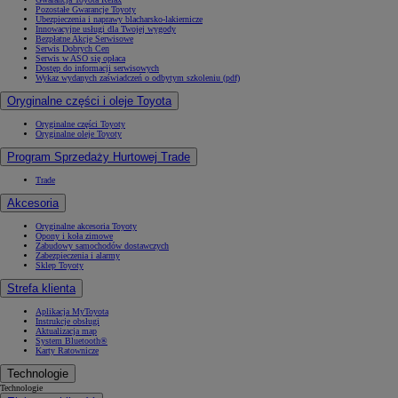
Pozostałe Gwarancje Toyoty
Ubezpieczenia i naprawy blacharsko-lakiernicze
Innowacyjne usługi dla Twojej wygody
Bezpłatne Akcje Serwisowe
Serwis Dobrych Cen
Serwis w ASO się opłaca
Dostęp do informacji serwisowych
Wykaz wydanych zaświadczeń o odbytym szkoleniu (pdf)
Oryginalne części i oleje Toyota
Oryginalne części Toyoty
Oryginalne oleje Toyoty
Program Sprzedaży Hurtowej Trade
Trade
Akcesoria
Oryginalne akcesoria Toyoty
Opony i koła zimowe
Zabudowy samochodów dostawczych
Zabezpieczenia i alarmy
Sklep Toyoty
Strefa klienta
Aplikacja MyToyota
Instrukcje obsługi
Aktualizacja map
System Bluetooth®
Karty Ratownicze
Technologie
Technologie