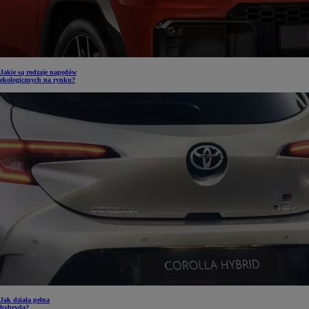
Jakie są rodzaje napędów
ekologicznych na rynku?
Jak działa pełna
hybryda?