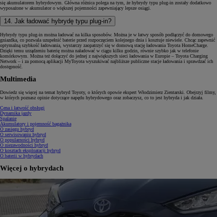
się akumulatorem hybrydowym. Główna różnica polega na tym, że hybrydy typu plug-in zostały dodatkowo
wyposażone w akumulator o większej pojemności zapewniający lepsze osiągi.
14. Jak ładować hybrydę typu plug-in?
Hybrydy typu plug-in można ładować na kilka sposobów. Można je w łatwy sposób podłączyć do domowego
gniazdka, co pozwala uzupełnić baterie przed rozpoczęciem kolejnego dnia i kosztuje niewiele. Chcąc zapewnić
optymalną szybkość ładowania, wystarczy zaopatrzyć się w domową stację ładowania Toyota HomeCharge.
Dzięki temu urządzeniu baterię można naładować w ciągu kilku godzin, równie szybko jak w telefonie
komórkowym. Można też dołączyć do jednej z największych sieci ładowania w Europie – Toyota Charging
Network – i za pomocą aplikacji MyToyota wyszukiwać najbliższe publiczne stacje ładowania i sprawdzać ich
dostępność.
Multimedia
Dowiedz się więcej na temat hybryd Toyoty, o których opowie ekspert Włodzimierz Zientarski. Obejrzyj filmy,
w których poznasz opinie dotyczące napędu hybrydowego oraz zobaczysz, co to jest hybryda i jak działa.
Cena i łatwość obsługi
Dynamika jazdy
Spalanie
Akumulatory i pojemność bagażnika
O zasięgu hybryd
O serwisowaniu hybryd
O popularności hybryd
O niezawodności hybryd
O kosztach eksploatacji hybryd
O baterii w hybrydach
Więcej o hybrydach