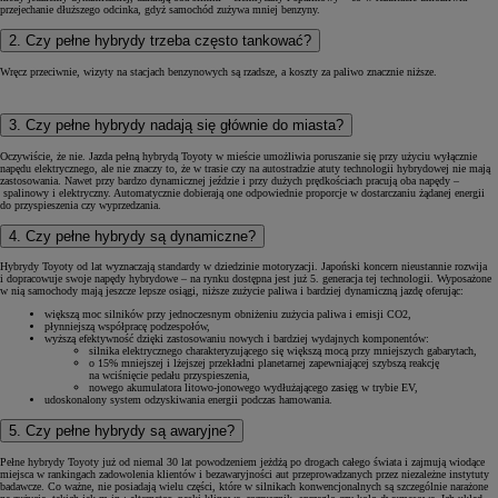
przejechanie dłuższego odcinka, gdyż samochód zużywa mniej benzyny.
2. Czy pełne hybrydy trzeba często tankować?
Wręcz przeciwnie, wizyty na stacjach benzynowych są rzadsze, a koszty za paliwo znacznie niższe.
3. Czy pełne hybrydy nadają się głównie do miasta?
Oczywiście, że nie. Jazda pełną hybrydą Toyoty w mieście umożliwia poruszanie się przy użyciu wyłącznie
napędu elektrycznego, ale nie znaczy to, że w trasie czy na autostradzie atuty technologii hybrydowej nie mają
zastosowania. Nawet przy bardzo dynamicznej jeździe i przy dużych prędkościach pracują oba napędy –
spalinowy i elektryczny. Automatycznie dobierają one odpowiednie proporcje w dostarczaniu żądanej energii
do przyspieszenia czy wyprzedzania.
4. Czy pełne hybrydy są dynamiczne?
Hybrydy Toyoty od lat wyznaczają standardy w dziedzinie motoryzacji. Japoński koncern nieustannie rozwija
i dopracowuje swoje napędy hybrydowe – na rynku dostępna jest już 5. generacja tej technologii. Wyposażone
w nią samochody mają jeszcze lepsze osiągi, niższe zużycie paliwa i bardziej dynamiczną jazdę oferując:
większą moc silników przy jednoczesnym obniżeniu zużycia paliwa i emisji CO2,
płynniejszą współpracę podzespołów,
wyższą efektywność dzięki zastosowaniu nowych i bardziej wydajnych komponentów:
silnika elektrycznego charakteryzującego się większą mocą przy mniejszych gabarytach,
o 15% mniejszej i lżejszej przekładni planetarnej zapewniającej szybszą reakcję
na wciśnięcie pedału przyspieszenia,
nowego akumulatora litowo-jonowego wydłużającego zasięg w trybie EV,
udoskonalony system odzyskiwania energii podczas hamowania.
5. Czy pełne hybrydy są awaryjne?
Pełne hybrydy Toyoty już od niemal 30 lat powodzeniem jeżdżą po drogach całego świata i zajmują wiodące
miejsca w rankingach zadowolenia klientów i bezawaryjności aut przeprowadzanych przez niezależne instytuty
badawcze. Co ważne, nie posiadają wielu części, które w silnikach konwencjonalnych są szczególnie narażone