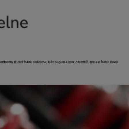
jdziemy również światła odblaskowe, które zwiększają naszą widoczność, odbijając światło innych