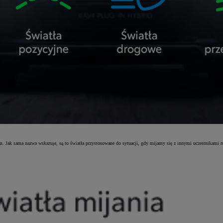
 Jak sama nazwa wskazuje, są to światła przystosowane do sytuacji, gdy mijamy się z innymi uczestnikami ruch