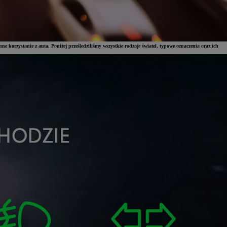
ne korzystanie z auta. Poniżej prześledziliśmy wszystkie rodzaje świateł, typowe oznaczenia oraz ich