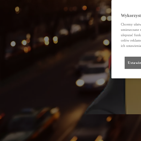
Wykorzystu
Chcemy ułatwi
umieszczane 
ulepszać funk
celów reklamo
ich ustawieni
Ustawie