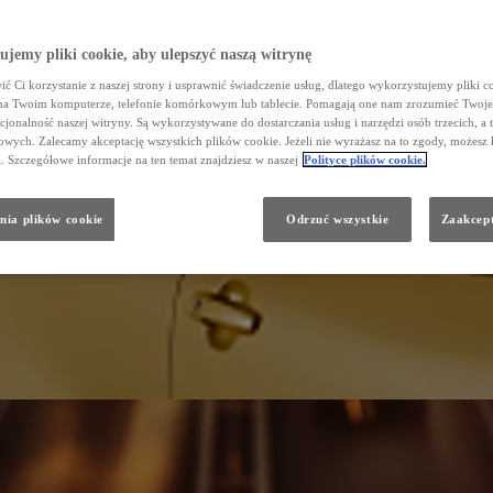
jemy pliki cookie, aby ulepszyć naszą witrynę
ć Ci korzystanie z naszej strony i usprawnić świadczenie usług, dlatego wykorzystujemy pliki co
na Twoim komputerze, telefonie komórkowym lub tablecie. Pomagają one nam zrozumieć Twoje 
cjonalność naszej witryny. Są wykorzystywane do dostarczania usług i narzędzi osób trzecich, a 
wych. Zalecamy akceptację wszystkich plików cookie. Jeżeli nie wyrażasz na to zgody, możesz 
a. Szczegółowe informacje na ten temat znajdziesz w naszej
Polityce plików cookie.
nia plików cookie
Odrzuć wszystkie
Zaakcept