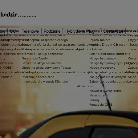
chodzie
owanie
Serwis i akcesoria
dla firm
Serwis
Kluby dla dzieci i młodzieży
Ekobonus dla hybryd 
Oryginalne częś
zne
SUV i Terenowe
Rodzinne
Hybrydowe Plug-in
Dostawcze
oyota?
Financial Services
Rezerwacja wizyty w serwisie
Toyota Kids
Oferta dla osób z ni
Orygin
a Professional
Kredyt niższych rat Toyota Easy
Oferta serwisu mechanicznego
Toyota Juniors
Orygin
uropie
Kredyt standardowy
Specjalna oferta dla aut po gwarancji podstawowej
Konkurs Dream Car
Program Sprze
oty
Leasing standardowy
Oferta serwisu blacharsko-lakierniczego
Elektromobilność
Trade
ci elektroniczne
Promocje i usługi sezonowe
Lider elektromobilności
Akcesoria
lity
Gwarancje Toyoty
Napęd hybrydowy
Orygin
rodowisko
Bezpłatne akcje serwisowe
Napęd hybrydowy typu plug-in
Opony 
ta MORE"
P
Globalna akcja serwisowa Takata
Napęd wodorowy
Zabud
dowych Przebiegów Toyoty
Pomoc drogowa w przypadku awarii lub kolizji
Napęd elektryczny na baterię
Zabezp
e Modele
Informacje techniczne
Zasięg aut elektrycznych
Sklep 
Innowacje dla wygody Klientów
Zalety posiadania aut elektrycz
Aktualności
Nowości i wydarzenia
Newsletter
Porady
Regulacje CAFE