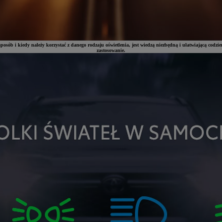
osób i kiedy należy korzystać z danego rodzaju oświetlenia, jest wiedzą niezbędną i ułatwiającą codzien
zastosowanie.