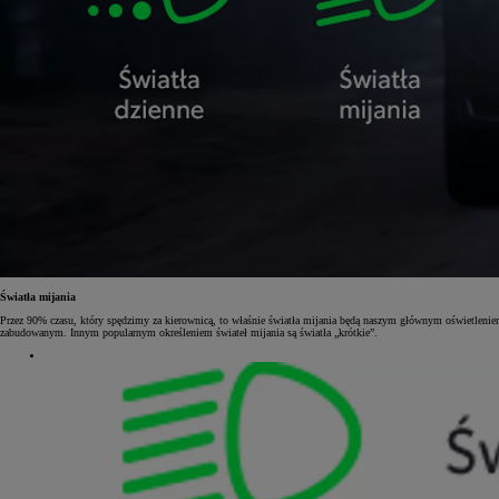
Światła mijania
Przez 90% czasu, który spędzimy za kierownicą, to właśnie światła mijania będą naszym głównym oświetleniem.
zabudowanym. Innym popularnym określeniem świateł mijania są światła „krótkie”.
Od
81 900 zł
Yaris Cross
HYBRID