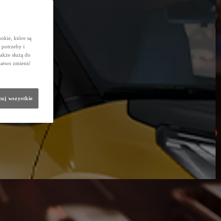
okie, które są
potrzeby i
także służą do
łatwo zmienić
uj wszystkie