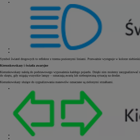
Symbol świateł drogowych to reflektor z trzema poziomymi liniami. Przeważnie występuje w kolorze niebiesk
Kierunkowskazy i światła awaryjne
Kierunkowskazy należą do podstawowego wyposażenia każdego pojazdu. Dzięki nim możemy zasygnalizować na
do skrętu, gdy migają wszystkie lampy – oznaczają awarię lub niebezpieczną sytuację na drodze.
Kierunkowskazy służące do sygnalizowania manewrów oznaczane są zielonymi strzałkami.