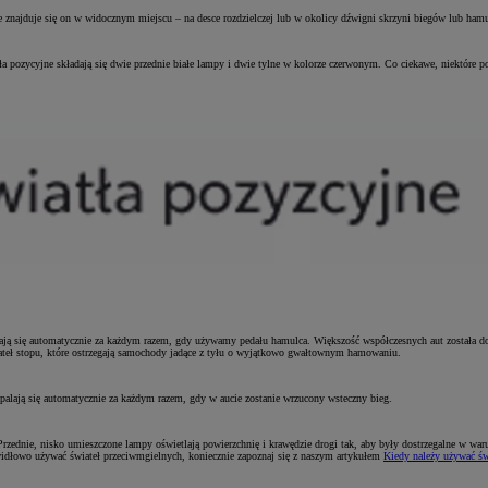
 znajduje się on w widocznym miejscu – na desce rozdzielczej lub w okolicy dźwigni skrzyni biegów lub hamu
a pozycyjne składają się dwie przednie białe lampy i dwie tylne w kolorze czerwonym. Co ciekawe, niektóre po
lają się automatycznie za każdym razem, gdy używamy pedału hamulca. Większość współczesnych aut została d
iateł stopu, które ostrzegają samochody jadące z tyłu o wyjątkowo gwałtownym hamowaniu.
Zapalają się automatycznie za każdym razem, gdy w aucie zostanie wrzucony wsteczny bieg.
Przednie, nisko umieszczone lampy oświetlają powierzchnię i krawędzie drogi tak, aby były dostrzegalne w wa
rawidłowo używać świateł przeciwmgielnych, koniecznie zapoznaj się z naszym artykułem
Kiedy należy używać św