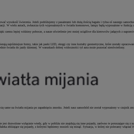
ować wysokość świecenia. Jeżeli podróżujemy z pasażerami lub dużą ilością bagażu i tylna oś naszego samochod
sytuacji. W wielu autach, zwłaszcza tych wyposażonych w światła ksenonowe, lampy będą wyposażone w funkcj
ięki czemu lepiej widzimy pobocze, a nasze oświetlenie jest mniej uciążliwe dla kierowców jadących z naprzeci
erają najróżniejsze formy, takie jak paski LED, okręgi czy inne kształty geometryczne, które zostały opracowan
nie światła do jazdy dziennej. W warunkach dobrej widoczności tył auta może pozostać nieoświetlony.
zą się same na światła mijania po zapadnięciu zmroku. Jeżeli nasz samochód nie został wyposażony w czujnik z
e jest dozwolone wyłącznie wtedy, gdy w pobliżu nie znajdują się inne pojazdy, zarówno te poruszające się z 
aleka zbliżające się pojazdy, z którymi będziemy musieli się minąć. Sytuacja, w której nie polecamy włączać 