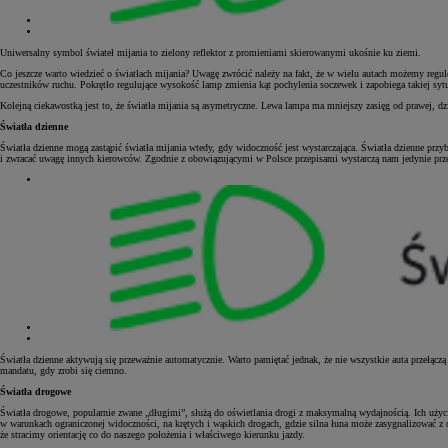
Uniwersalny symbol świateł mijania to zielony reflektor z promieniami skierowanymi ukośnie ku ziemi.
Co jeszcze warto wiedzieć o światłach mijania? Uwagę zwrócić należy na fakt, że w wielu autach możemy regul
uczestników ruchu. Pokrętło regulujące wysokość lamp zmienia kąt pochylenia soczewek i zapobiega takiej 
Kolejną ciekawostką jest to, że światła mijania są asymetryczne. Lewa lampa ma mniejszy zasięg od prawej, dz
Światła dzienne
Światła dzienne mogą zastąpić światła mijania wtedy, gdy widoczność jest wystarczająca. Światła dzienne przybi
i zwracać uwagę innych kierowców. Zgodnie z obowiązującymi w Polsce przepisami wystarczą nam jedynie przed
Światła dzienne aktywują się przeważnie automatycznie. Warto pamiętać jednak, że nie wszystkie auta przełąc
mandatu, gdy zrobi się ciemno.
Światła drogowe
Światła drogowe, popularnie zwane „długimi”, służą do oświetlania drogi z maksymalną wydajnością. Ich użyci
w warunkach ograniczonej widoczności, na krętych i wąskich drogach, gdzie silna łuna może zasygnalizować z d
że stracimy orientację co do naszego położenia i właściwego kierunku jazdy.