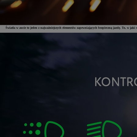
Światła w aucie to jeden z najważniejszych elementów zapewniających bezpieczną jazdę. To, w jaki sp