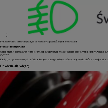
Od
105 300 zł
Corolla Hatchback
HYBRID
Symbole świateł przeciwmgielnych to reflektory z przekreślonymi promieniami.
Pozostałe rodzaje świateł
Wśród rzadziej spotykanych rodzajów świateł instalowanych w samochodach osobowych możemy wyróżnić świat
pojazdów.
Każdy typ z przedstawionych tu świateł korzysta z innego rodzaju żarówek. Aby dowiedzieć się więcej o ich ro
Dowiedz się więcej