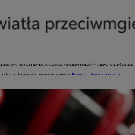
ła obrysowe, które są na przykład obowiązkowym wyposażeniem pojazdów w Ameryce. W niektórych autach zna
dzajach, typach i zastosowaniu, przeczytaj nasz przewodnik:
Rodzaje i typy żarówek w samochodzie.