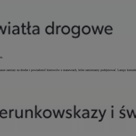
im.
sze zamiary na drodze i powiadomić kierowców o manewrach, które zamierzamy podejmować. Lampy kierunkow