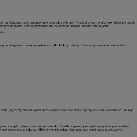
u jest obciążona, przód automatycznie podniesie się do góry. W takiej sytuacji ryzykujemy oślepianie innych
ę autopoziomowania, która zoptymalizuje ich wysokość po każdym uruchomieniu pojazdu.
wka.
e przez designerów. Pełnią one jednak nie tylko funkcję ozdobną. Ich celem jest oświetlać auto za dnia
mierzchu, będziemy musieli wybrać ręcznie odpowiednie oświetlenie, by zapewnić sobie widoczność i uniknąć
naprzeciwka, jak i jadące w tym samym kierunku. Światła drogowe są szczególnie przydatne poza miastem,
świateł drogowych, to śnieżyca. Silne oświetlenie śniegu wirującego nam przed maską może sprawić,