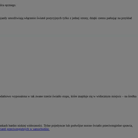
lca ręcznego.
jazdy umożliwiają włączenie świateł pozycyjnych tylko z jednej strony, dzięki czemu parkując na przykład
odatkowo wyposażona w tak zwane trzecie światło stopu, które znajduje się w widocznym miejscu – na środku
runkach bardzo niskiej widoczności. Tylne pojedyncze lub podwójne mocne światło przeciwmgielne sprawia,
iateł przeciwmgielnych w samochodzie.