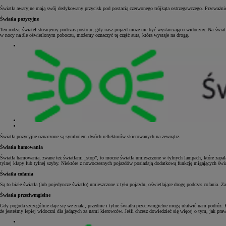
Światła awaryjne mają swój dedykowany przycisk pod postacią czerwonego trójkąta ostrzegawczego. Przeważnie
Światła pozycyjne
Ten rodzaj świateł stosujemy podczas postoju, gdy nasz pojazd może nie być wystarczająco widoczny. Na światł
w nocy na źle oświetlonym poboczu, możemy oznaczyć tę część auta, która wystaje na drogę.
Światła pozycyjne oznaczone są symbolem dwóch reflektorów skierowanych na zewnątrz.
Światła hamowania
Światła hamowania, zwane też światłami „stop”, to mocne światła umieszczone w tylnych lampach, które zapa
tylnej klapy lub tylnej szyby. Niektóre z nowoczesnych pojazdów posiadają dodatkową funkcję migających św
Światła cofania
Są to białe światła (lub pojedyncze światło) umieszczone z tyłu pojazdu, oświetlające drogę podczas cofania. 
Światła przeciwmgielne
Gdy pogoda szczególnie daje się we znaki, przednie i tylne światła przeciwmgielne mogą ułatwić nam podróż. 
że jesteśmy lepiej widoczni dla jadących za nami kierowców. Jeśli chcesz dowiedzieć się więcej o tym, jak p