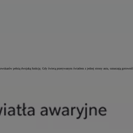
skazów pełnią dwojaką funkcję. Gdy świecą przerywanym światłem z jednej strony auta, oznaczają gotowość