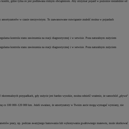
ypu kombi, gdzie tylna oś jest poddawana różnym obciążeniom. Aby utrzymać pojazd w poziomie niezależnie od
try amortyzatorów w czasie rzeczywistym. To zaawansowane rozwiązanie znaleźć można w pojazdach
egularna kontrola stanu zawieszenia na stacji diagnostycznej i w serwisie. Poza naturalnym zużyciem
egularna kontrola stanu zawieszenia na stacji diagnostycznej i w serwisie. Poza naturalnym zużyciem
. W ekstremalnych przypadkach, gdy zużycie jest bardzo wysokie, można odnieść wrażenie, że samochód „pływa”
ymianę co 100 000–120 000 km. Jeżeli uważasz, że amortyzatory w Twoim aucie mogą wymagać wymiany, nie
d parametrów pracy, np. podczas awaryjnego hamowania lub wykonywania gwałtownego manewru, może skutkować