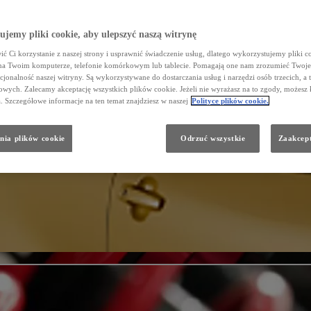
jemy pliki cookie, aby ulepszyć naszą witrynę
ć Ci korzystanie z naszej strony i usprawnić świadczenie usług, dlatego wykorzystujemy pliki co
na Twoim komputerze, telefonie komórkowym lub tablecie. Pomagają one nam zrozumieć Twoje 
cjonalność naszej witryny. Są wykorzystywane do dostarczania usług i narzędzi osób trzecich, a 
wych. Zalecamy akceptację wszystkich plików cookie. Jeżeli nie wyrażasz na to zgody, możesz 
a. Szczegółowe informacje na ten temat znajdziesz w naszej
Polityce plików cookie.
nia plików cookie
Odrzuć wszystkie
Zaakcept