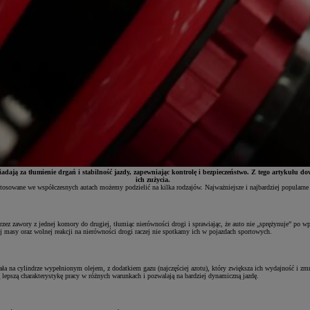
ją za tłumienie drgań i stabilność jazdy, zapewniając kontrolę i bezpieczeństwo. Z tego artykułu dowi
ich zużycia.
sowane we współczesnych autach możemy podzielić na kilka rodzajów. Najważniejsze i najbardziej popularne 
ez zawory z jednej komory do drugiej, tłumiąc nierówności drogi i sprawiając, że auto nie „sprężynuje” po wp
 masy oraz wolnej reakcji na nierówności drogi raczej nie spotkamy ich w pojazdach sportowych.
ała na cylindrze wypełnionym olejem, z dodatkiem gazu (najczęściej azotu), który zwiększa ich wydajność i zmn
 lepszą charakterystykę pracy w różnych warunkach i pozwalają na bardziej dynamiczną jazdę.