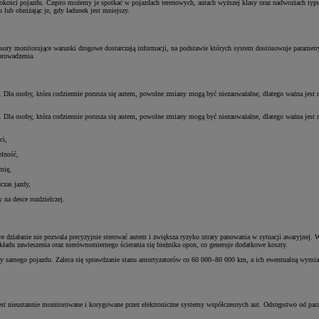
 wysokości pojazdu. Często możemy je spotkać w pojazdach terenowych, autach wyższej klasy oraz nadwoziach t
lub obniżając je, gdy ładunek jest mniejszy.
nsory monitorujące warunki drogowe dostarczają informacji, na podstawie których system dostosowuje parame
prowadzenia.
a. Dla osoby, która codziennie porusza się autem, powolne zmiany mogą być niezauważalne, dlatego ważna jest r
a. Dla osoby, która codziennie porusza się autem, powolne zmiany mogą być niezauważalne, dlatego ważna jest r
ci,
elność,
mię,
czas jazdy,
 na desce rozdzielczej.
we działanie nie pozwala precyzyjnie sterować autem i zwiększa ryzyko utraty panowania w sytuacji awaryjnej
ładu zawieszenia oraz nierównomiernego ścierania się bieżnika opon, co generuje dodatkowe koszty.
niczny samego pojazdu. Zaleca się sprawdzanie stanu amortyzatorów co 60 000–80 000 km, a ich ewentualną w
e jest nieustannie monitorowane i korygowane przez elektroniczne systemy współczesnych aut. Odstępstwo o