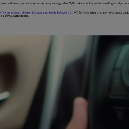
ał to jego producent, wymieniajmy amortyzatory na oryginalne. Tylko takie części są poddawane długotrwałym 
e Toyoty możemy skorzystać z programu Serwis Dobrych Cen
. Wśród wielu usług w atrakcyjnych cenach zna
ą o Państwa samochodzie.