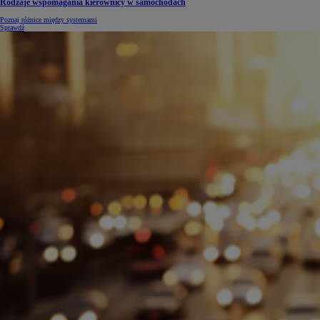
Rodzaje wspomagania kierownicy w samochodach
Poznaj różnice między systemami
Sprawdź
Od
105 300 zł
Corolla Hatchback
HYBRID