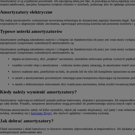
Amortyzatory te są wypełnione powietrzem. Ich największą zaletą jest fakt, że pozwalają na łatwą regulację
stopnia załadowania, specjalny kompresor zwiększa ciśnienie w miechach, podnosząc auto do żądanego poziomu 
Amortyzatory elektryczne
Ten rodzaj amortyzatorów wykorzystuje nowoczesną technologię do dynamicznej regulacji tłumienia drgań. Se
wyposażonych w adaptacyjne układy zawieszenia, zapewniające precyzyjną kontrolę nad poziomem komfortu i 
Typowe usterki amortyzatorów
Amortyzatory podlegają naturalnemu zużyciu i z biegiem lat charakterystyka ich pracy jest coraz mniej wydajn
najczęstszymi symptomami uszkodzonych amortyzatorów są:
Amortyzatory podlegają naturalnemu zużyciu i z biegiem lat charakterystyka ich pracy jest coraz mniej wydajn
najczęstszymi symptomami uszkodzonych amortyzatorów są:
drgania na kierownicy, zbyt „miękkie” zawieszenie, niestabilne zachowanie podczas wyższych prędkoś
wszelkie wycieki oleju z amortyzatora – widoczne mokre plamy oznaczają, że amortyzator stracił szcz
krzywo osadzone auto, przechylone na boki, do przodu lub do tyłu lub kompletnie opuszczone na zie
w autach z amortyzatorami powietrznymi nieustająca praca kompresora objawiająca się buczeniem pod
w autach z elektronicznym sterowaniem zbyt twarda praca zawieszenia, której zwykle towarzyszą błędy
Kiedy należy wymienić amortyzatory?
Amortyzatory wpływają na stabilność pojazdu podczas hamowania, skręcania i przyspieszania. Ich nieprawidło
po całej drodze. Ponadto, niesprawne amortyzatory mogą prowadzić do przedwczesnego zużycia innych części uk
Wymiana amortyzatorów zależy od kilku czynników, takich jak warunki eksploatacji, styl jazdy i stan tech
zwlekaj, skontaktuj się z
Serwisem Toyoty
, aby umówić oględziny i ewentualną wymianę.
Jak dobrać amortyzatory?
Układ zawieszenia i układ hamulcowy to kluczowe elementy odpowiedzialne za bezpieczeństwo. Ich działani
niebezpiecznym zachowaniem auta.