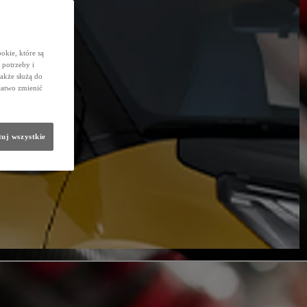
okie, które są
potrzeby i
także służą do
łatwo zmienić
uj wszystkie