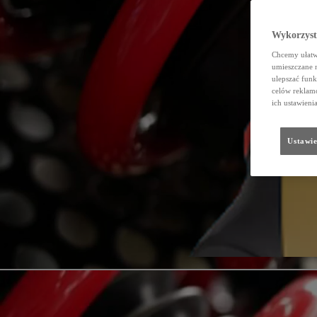
Wykorzystu
Chcemy ułatwi
umieszczane 
ulepszać funk
celów reklamo
ich ustawieni
Ustawie