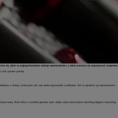
esz się, jakie są najpopularniejsze rodzaje amortyzatorów, a także nauczysz się rozpoznawać symptomy
z nich opisano poniżej.
adnięciu w dziurę, a koła przez cały czas zachowują kontakt z podłożem. Jest to najtańszy typ amortyzatorów
iejsza masę. Ruch tłoka w cylindrze generuje opór, dzięki czemu amortyzatory absorbują drgania i kontrolują