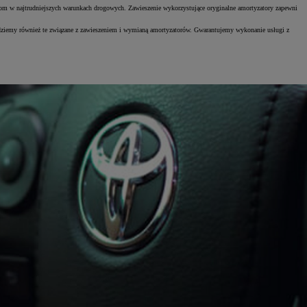
testom w najtrudniejszych warunkach drogowych. Zawieszenie wykorzystujące oryginalne amortyzatory zapewni
jdziemy również te związane z zawieszeniem i wymianą amortyzatorów. Gwarantujemy wykonanie usługi z