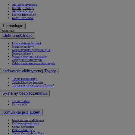
Aplikacja MyToyota
Instrukcje obsługi
Aktualizacja map
System Bluetooth®
Karty Ratownicze
Technologie
Technologie
Elektromobilność
Lider elektromobilności
Napęd hybrydowy
Napęd hybrydowy typu plug-in
Napęd wodorowy
Napęd elektryczny na baterię
Zasięg aut elektrycznych
Zalety posiadania aut elektrycznych
Ładowanie elektrycznej Toyoty
Toyota HomeCharge
Toyota Charging Network
Jak naładować elektryczną Toyotę?
Systemy bezpieczeństwa
Toyota T-Mate
System eCall
Komunikacja z autem
Nowa aplikacja MyToyota
Cyfrowy opiekun auta
Usługi Connected
Płatne subskrypcje
Toyota Connectivity Match