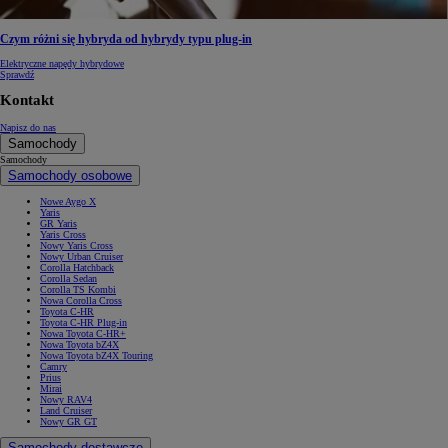
Czym różni się hybryda od hybrydy typu plug-in
Elektryczne napędy hybrydowe
Sprawdź
Kontakt
Napisz do nas
Samochody
Samochody
Samochody osobowe
Nowe Aygo X
Yaris
GR Yaris
Yaris Cross
Nowy Yaris Cross
Nowy Urban Cruiser
Corolla Hatchback
Corolla Sedan
Corolla TS Kombi
Nowa Corolla Cross
Toyota C-HR
Toyota C-HR Plug-in
Nowa Toyota C-HR+
Nowa Toyota bZ4X
Nowa Toyota bZ4X Touring
Camry
Prius
Mirai
Nowy RAV4
Land Cruiser
Nowy GR GT
Samochody dostawcze