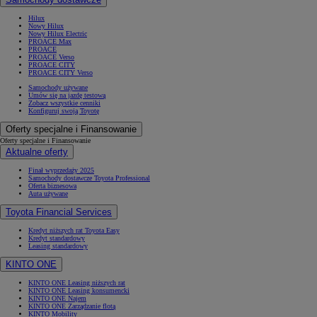
Hilux
Nowy Hilux
Nowy Hilux Electric
PROACE Max
PROACE
PROACE Verso
PROACE CITY
PROACE CITY Verso
Samochody używane
Umów się na jazdę testową
Zobacz wszystkie cenniki
Konfiguruj swoją Toyotę
Oferty specjalne i Finansowanie
Oferty specjalne i Finansowanie
Aktualne oferty
Finał wyprzedaży 2025
Samochody dostawcze Toyota Professional
Oferta biznesowa
Auta używane
Toyota Financial Services
Kredyt niższych rat Toyota Easy
Kredyt standardowy
Leasing standardowy
KINTO ONE
KINTO ONE Leasing niższych rat
KINTO ONE Leasing konsumencki
KINTO ONE Najem
KINTO ONE Zarządzanie flotą
KINTO Mobility