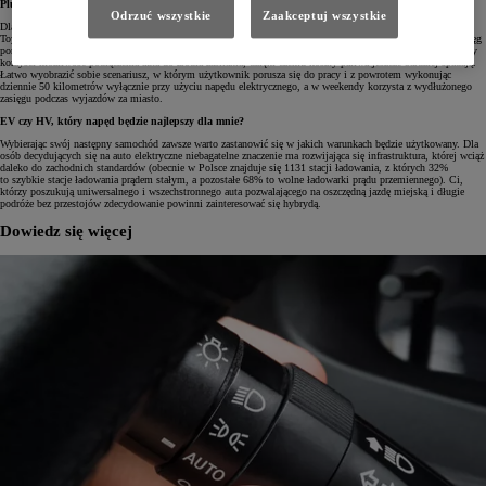
Plug in czyli hybryda, którą można podłączyć
Odrzuć wszystkie
Zaakceptuj wszystkie
Dla osób, które poszukują hybrydy wzbogaconej o manualną funkcję ładowania znaną z aut elektrycznych,
Toyota ma w ofercie model Prius Plug-in. To wyjątkowe auto łączy w sobie wszystkie zalety hybrydy – zasięg
porównywalny z autami tradycyjnymi, bogate wyposażenie oraz cichą i komfortową jazdę – i dorzuca do listy
korzyści możliwość podłączenia auta do źródła zasilania, dzięki czemu koszty paliwa jeszcze bardziej spadają.
Łatwo wyobrazić sobie scenariusz, w którym użytkownik porusza się do pracy i z powrotem wykonując
dziennie 50 kilometrów wyłącznie przy użyciu napędu elektrycznego, a w weekendy korzysta z wydłużonego
zasięgu podczas wyjazdów za miasto.
EV czy HV, który napęd będzie najlepszy dla mnie?
Wybierając swój następny samochód zawsze warto zastanowić się w jakich warunkach będzie użytkowany. Dla
osób decydujących się na auto elektryczne niebagatelne znaczenie ma rozwijająca się infrastruktura, której wciąż
daleko do zachodnich standardów (obecnie w Polsce znajduje się 1131 stacji ładowania, z których 32%
to szybkie stacje ładowania prądem stałym, a pozostałe 68% to wolne ładowarki prądu przemiennego). Ci,
którzy poszukują uniwersalnego i wszechstronnego auta pozwalającego na oszczędną jazdę miejską i długie
podróże bez przestojów zdecydowanie powinni zainteresować się hybrydą.
Dowiedz się więcej