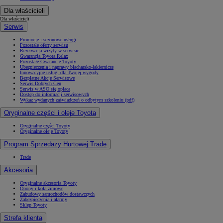
Dla właścicieli
Dla właścicieli
Serwis
Promocje i sezonowe usługi
Pozostałe oferty serwisu
Rezerwacja wizyty w serwisie
Gwarancja Toyota Relax
Pozostałe Gwarancje Toyoty
Ubezpieczenia i naprawy blacharsko-lakiernicze
Innowacyjne usługi dla Twojej wygody
Bezpłatne Akcje Serwisowe
Serwis Dobrych Cen
Serwis w ASO się opłaca
Dostęp do informacji serwisowych
Wykaz wydanych zaświadczeń o odbytym szkoleniu (pdf)
Oryginalne części i oleje Toyota
Oryginalne części Toyoty
Oryginalne oleje Toyoty
Program Sprzedaży Hurtowej Trade
Trade
Akcesoria
Oryginalne akcesoria Toyoty
Opony i koła zimowe
Zabudowy samochodów dostawczych
Zabezpieczenia i alarmy
Sklep Toyoty
Strefa klienta