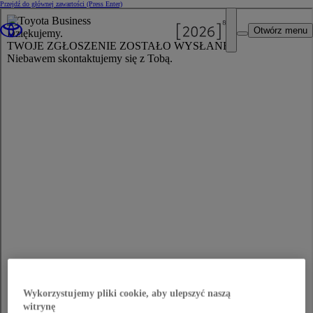
Przejdź do głównej zawartości
(Press Enter)
Otwórz menu
Wykorzystujemy pliki cookie, aby ulepszyć naszą
witrynę