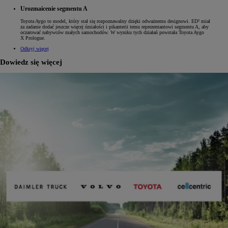
Urozmaicenie segmentu A
Toyota Aygo to model, który stał się rozpoznawalny dzięki odważnemu designowi. ED² miał
za zadanie dodać jeszcze więcej śmiałości i pikanterii temu reprezentantowi segmentu A, aby
oczarować nabywców małych samochodów. W wyniku tych działań powstała Toyota Aygo
X Prologue.
Odkryj więcej
Dowiedz się więcej