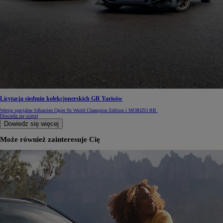
Licytacja siedmiu kolekcjonerskich GR Yarisów
Wersje specjalne Sébastien Ogier 9x World Champion Edition i MORIZO RR
Dowiedz się więcej
Dowiedz się więcej
Może również zainteresuje Cię