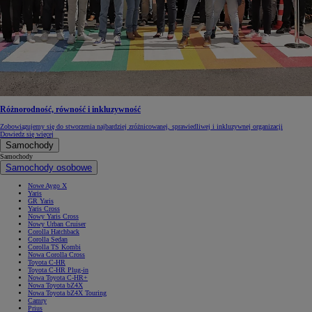
Różnorodność, równość i inkluzywność
Zobowiązujemy się do stworzenia najbardziej zróżnicowanej, sprawiedliwej i inkluzywnej organizacji
Dowiedz się więcej
Samochody
Samochody
Samochody osobowe
Nowe Aygo X
Yaris
GR Yaris
Yaris Cross
Nowy Yaris Cross
Nowy Urban Cruiser
Corolla Hatchback
Corolla Sedan
Corolla TS Kombi
Nowa Corolla Cross
Toyota C-HR
Toyota C-HR Plug-in
Nowa Toyota C-HR+
Nowa Toyota bZ4X
Nowa Toyota bZ4X Touring
Camry
Prius