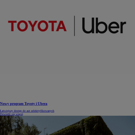
Nowy program Toyoty i Ubera
Łatwiejszy dostęp do aut zelektryfikowanych
Dowiedz się więcej