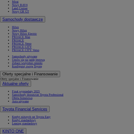
Mirai
Nowy RAV4
Land Cruiser
Nowy GR GT
Samochody dostawcze
Hilux
Nowy Hilux
Nowy Hilux Electric
PROACE Max
PROACE
PROACE Verso
PROACE CITY
PROACE CITY Verso
Samochody używane
Umów się na jazdę testową
Zobacz wszystkie cenniki
Konfiguruj swoją Toyotę
Oferty specjalne i Finansowanie
Oferty specjalne i Finansowanie
Aktualne oferty
Finał wyprzedaży 2025
Samochody dostawcze Toyota Professional
Oferta biznesowa
Auta używane
Toyota Financial Services
Kredyt niższych rat Toyota Easy
Kredyt standardowy
Leasing standardowy
KINTO ONE