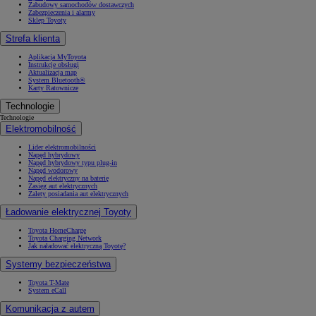
Zabudowy samochodów dostawczych
Zabezpieczenia i alarmy
Sklep Toyoty
Strefa klienta
Aplikacja MyToyota
Instrukcje obsługi
Aktualizacja map
System Bluetooth®
Karty Ratownicze
Technologie
Technologie
Elektromobilność
Lider elektromobilności
Napęd hybrydowy
Napęd hybrydowy typu plug-in
Napęd wodorowy
Napęd elektryczny na baterię
Zasięg aut elektrycznych
Zalety posiadania aut elektrycznych
Ładowanie elektrycznej Toyoty
Toyota HomeCharge
Toyota Charging Network
Jak naładować elektryczną Toyotę?
Systemy bezpieczeństwa
Toyota T-Mate
System eCall
Komunikacja z autem