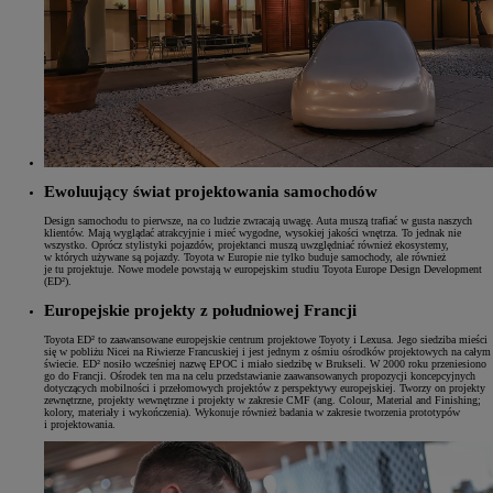
Ewoluujący świat projektowania samochodów
Design samochodu to pierwsze, na co ludzie zwracają uwagę. Auta muszą trafiać w gusta naszych
klientów. Mają wyglądać atrakcyjnie i mieć wygodne, wysokiej jakości wnętrza. To jednak nie
wszystko. Oprócz stylistyki pojazdów, projektanci muszą uwzględniać również ekosystemy,
w których używane są pojazdy. Toyota w Europie nie tylko buduje samochody, ale również
je tu projektuje. Nowe modele powstają w europejskim studiu Toyota Europe Design Development
(ED²).
Europejskie projekty z południowej Francji
Toyota ED² to zaawansowane europejskie centrum projektowe Toyoty i Lexusa. Jego siedziba mieści
się w pobliżu Nicei na Riwierze Francuskiej i jest jednym z ośmiu ośrodków projektowych na całym
świecie. ED² nosiło wcześniej nazwę EPOC i miało siedzibę w Brukseli. W 2000 roku przeniesiono
go do Francji. Ośrodek ten ma na celu przedstawianie zaawansowanych propozycji koncepcyjnych
dotyczących mobilności i przełomowych projektów z perspektywy europejskiej. Tworzy on projekty
zewnętrzne, projekty wewnętrzne i projekty w zakresie CMF (ang. Colour, Material and Finishing;
kolory, materiały i wykończenia). Wykonuje również badania w zakresie tworzenia prototypów
i projektowania.