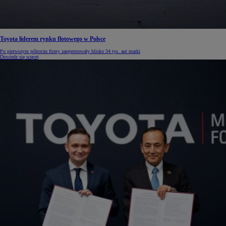
Toyota liderem rynku flotowego w Polsce
Po pierwszym półroczu firmy zarejestrowały blisko 34 tys. aut marki
Dowiedz się więcej