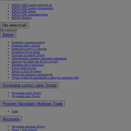
KINTO ONE Leasing niższych rat
KINTO ONE Leasing konsumencki
KINTO ONE Najem
KINTO ONE Zarządzanie flotą
KINTO Mobility
Dla właścicieli
Dla właścicieli
Serwis
Promocje i sezonowe usługi
Pozostałe oferty serwisu
Rezerwacja wizyty w serwisie
Gwarancja Toyota Relax
Pozostałe Gwarancje Toyoty
Ubezpieczenia i naprawy blacharsko-lakiernicze
Innowacyjne usługi dla Twojej wygody
Bezpłatne Akcje Serwisowe
Serwis Dobrych Cen
Serwis w ASO się opłaca
Dostęp do informacji serwisowych
Wykaz wydanych zaświadczeń o odbytym szkoleniu (pdf)
Oryginalne części i oleje Toyota
Oryginalne części Toyoty
Oryginalne oleje Toyoty
Program Sprzedaży Hurtowej Trade
Trade
Akcesoria
Oryginalne akcesoria Toyoty
Opony i koła zimowe