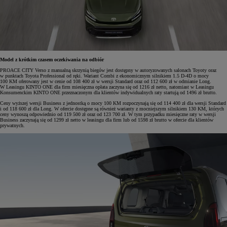
Model z krótkim czasem oczekiwania na odbiór
PROACE CITY Verso z manualną skrzynią biegów jest dostępny w autoryzowanych salonach Toyoty oraz
w punktach Toyota Professional od ręki. Wariant Combi z ekonomicznym silnikiem 1.5 D-4D o mocy
100 KM oferowany jest w cenie od 108 400 zł w wersji Standard oraz od 112 600 zł w odmianie Long.
W Leasingu KINTO ONE dla firm miesięczna opłata zaczyna się od 1216 zł netto, natomiast w Leasingu
Konsumenckim KINTO ONE przeznaczonym dla klientów indywidualnych raty startują od 1496 zł brutto.
Ceny wyższej wersji Business z jednostką o mocy 100 KM rozpoczynają się od 114 400 zł dla wersji Standard
i od 118 600 zł dla Long. W ofercie dostępne są również warianty z mocniejszym silnikiem 130 KM, których
ceny wynoszą odpowiednio od 119 500 zł oraz od 123 700 zł. W tym przypadku miesięczne raty w wersji
Business zaczynają się od 1299 zł netto w leasingu dla firm lub od 1598 zł brutto w ofercie dla klientów
prywatnych.