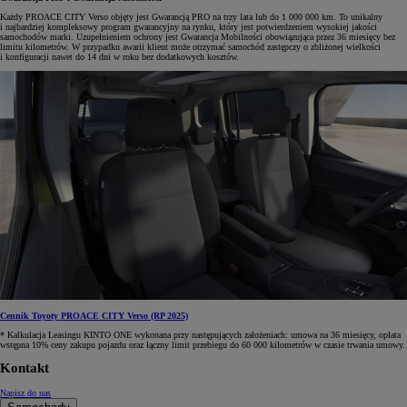
Każdy PROACE CITY Verso objęty jest Gwarancją PRO na trzy lata lub do 1 000 000 km. To unikalny
i najbardziej kompleksowy program gwarancyjny na rynku, który jest potwierdzeniem wysokiej jakości
samochodów marki. Uzupełnieniem ochrony jest Gwarancja Mobilności obowiązująca przez 36 miesięcy bez
limitu kilometrów. W przypadku awarii klient może otrzymać samochód zastępczy o zbliżonej wielkości
i konfiguracji nawet do 14 dni w roku bez dodatkowych kosztów.
Cennik Toyoty PROACE CITY Verso (RP 2025)
* Kalkulacja Leasingu KINTO ONE wykonana przy następujących założeniach: umowa na 36 miesięcy, opłata
wstępna 10% ceny zakupu pojazdu oraz łączny limit przebiegu do 60 000 kilometrów w czasie trwania umowy.
Kontakt
Napisz do nas