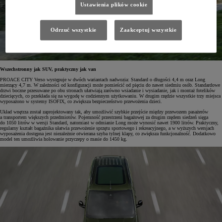
Ustawienia plików cookie
Odrzuć wszystkie
Zaakceptuj wszystkie
Wszechstronny jak SUV, praktyczny jak van
PROACE CITY Verso występuje w dwóch wariantach nadwozia: Standard o długości 4,4 m oraz Long
mierzący 4,7 m. W zależności od konfiguracji może pomieścić od pięciu do nawet siedmiu osób. Standardowe
drzwi boczne przesuwane po obu stronach ułatwiają zarówno wsiadanie i wysiadanie, jak i montaż fotelików
dziecięcych, co przekłada się na wygodę w codziennym użytkowaniu. W drugim rzędzie wszystkie trzy miejsca
wyposażono w systemy ISOFIX, co zwiększa bezpieczeństwo przewożenia dzieci.
Układ wnętrza został zaprojektowany tak, aby umożliwić szybkie przejście między przewozem pasażerów
a transportem większych przedmiotów. Pojemność przestrzeni bagażowej za drugim rzędem siedzeń sięga
do 1050 litrów w wersji Standard, natomiast w odmianie Long może wynosić nawet 1900 litrów. Praktyczny,
regularny kształt bagażnika ułatwia przewożenie sprzętu sportowego i rekreacyjnego, a w wyższych wersjach
wyposażenia dostępna jest niezależnie otwierana szyba tylnej klapy, co zwiększa funkcjonalność. Dodatkowo
model ten umożliwia holowanie przyczepy o masie do 1450 kg.