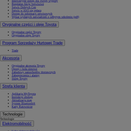
Innowacyjne usługi dla Twojej wygody
Bezpłatne Akcje Serwisowe
Serwis Dobrych Cen
Serwis w ASO się opłaca
Dostęp do informacji serwisowych
Wykaz wydanych zaświadczeń o odbytym szkoleniu (pdf)
Oryginalne części i oleje Toyota
Oryginalne części Toyoty
Oryginalne oleje Toyoty
Program Sprzedaży Hurtowej Trade
Trade
Akcesoria
Oryginalne akcesoria Toyoty
Opony i koła zimowe
Zabudowy samochodów dostawczych
Zabezpieczenia i alarmy
Sklep Toyoty
Strefa klienta
Aplikacja MyToyota
Instrukcje obsługi
Aktualizacja map
System Bluetooth®
Karty Ratownicze
Technologie
Technologie
Elektromobilność