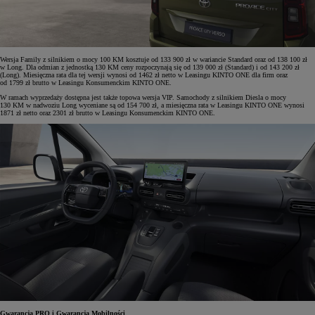
Wersja Family z silnikiem o mocy 100 KM kosztuje od 133 900 zł w wariancie Standard oraz od 138 100 zł
w Long. Dla odmian z jednostką 130 KM ceny rozpoczynają się od 139 000 zł (Standard) i od 143 200 zł
(Long). Miesięczna rata dla tej wersji wynosi od 1462 zł netto w Leasingu KINTO ONE dla firm oraz
od 1799 zł brutto w Leasingu Konsumenckim KINTO ONE.
W ramach wyprzedaży dostępna jest także topowa wersja VIP. Samochody z silnikiem Diesla o mocy
130 KM w nadwoziu Long wyceniane są od 154 700 zł, a miesięczna rata w Leasingu KINTO ONE wynosi
1871 zł netto oraz 2301 zł brutto w Leasingu Konsumenckim KINTO ONE.
Gwarancja PRO i Gwarancja Mobilności