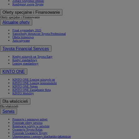
Zobacz wszystkie cenniki
Konfiguruj swoją Toyotę
Oferty specjalne i Finansowanie
Oferty specjalne i Finansowanie
Aktualne oferty
Finał wyprzedaży 2025
Samochody dostawcze Toyota Professional
Oferta biznesowa
Auta używane
Toyota Financial Services
Kredyt niższych rat Toyota Easy
Kredyt standardowy
Leasing standardowy
KINTO ONE
KINTO ONE Leasing niższych rat
KINTO ONE Leasing konsumencki
KINTO ONE Najem
KINTO ONE Zarządzanie flotą
KINTO Mobility
Dla właścicieli
Dla właścicieli
Serwis
Promocje i sezonowe usługi
Pozostałe oferty serwisu
Rezerwacja wizyty w serwisie
Gwarancja Toyota Relax
Pozostałe Gwarancje Toyoty
Ubezpieczenia i naprawy blacharsko-lakiernicze