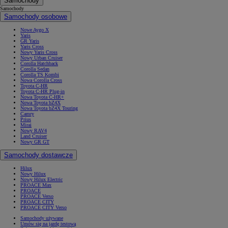
Samochody
Samochody
Samochody osobowe
Nowe Aygo X
Yaris
GR Yaris
Yaris Cross
Nowy Yaris Cross
Nowy Urban Cruiser
Corolla Hatchback
Corolla Sedan
Corolla TS Kombi
Nowa Corolla Cross
Toyota C-HR
Toyota C-HR Plug-in
Nowa Toyota C-HR+
Nowa Toyota bZ4X
Nowa Toyota bZ4X Touring
Camry
Prius
Mirai
Nowy RAV4
Land Cruiser
Nowy GR GT
Samochody dostawcze
Hilux
Nowy Hilux
Nowy Hilux Electric
PROACE Max
PROACE
PROACE Verso
PROACE CITY
PROACE CITY Verso
Samochody używane
Umów się na jazdę testową