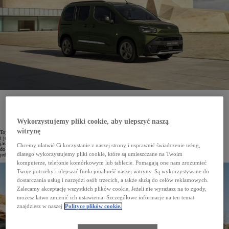
Toyota PROACE CITY Verso to model o szerokim zakresie zastosowań, który dobrze sprawdza się
zarówno w roli samochodu rodzinnego, jak i w działalności firmowej. Dostępne na wyprzedaży
kompaktowe vany wyposażone w manualną skrzynię biegów można odebrać od ręki w ramach
korzystnego leasingu KINTO One z miesięcznymi ratami zaczynającymi się od 1216 zł netto dla
Wykorzystujemy pliki cookie, aby ulepszyć naszą
przedsiębiorstw lub od 1496 zł brutto dla klientów indywidualnych.
witrynę
Toyota PROACE CITY Verso łączy wygodę samochodu osobowego z praktycznością kompaktowego vana
i jest jednym z najchętniej wybieranych modeli w ofercie Toyota Professional. Wyróżnia się przestronnym,
jasnym wnętrzem oraz dużym bagażnikiem, a szeroki wybór akcesoriów umożliwia dopasowanie pojazdu
Chcemy ułatwić Ci korzystanie z naszej strony i usprawnić świadczenie usług,
do indywidualnych potrzeb. Elastyczna aranżacja przestrzeni, wysoka ładowność oraz zróżnicowana oferta
dlatego wykorzystujemy pliki cookie, które są umieszczane na Twoim
jednostek napędowych sprawiają, że stanowi on bardzo funkcjonalną alternatywę dla SUV-ów.
komputerze, telefonie komórkowym lub tablecie. Pomagają one nam zrozumieć
Twoje potrzeby i ulepszać funkcjonalność naszej witryny. Są wykorzystywane do
dostarczania usług i narzędzi osób trzecich, a także służą do celów reklamowych.
Zalecamy akceptację wszystkich plików cookie. Jeżeli nie wyrażasz na to zgody,
możesz łatwo zmienić ich ustawienia. Szczegółowe informacje na ten temat
znajdziesz w naszej
Polityce plików cookie.