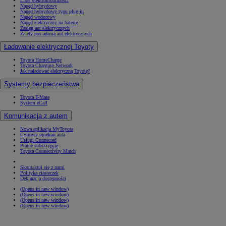
Lider elektromobilności
Napęd hybrydowy
Napęd hybrydowy typu plug-in
Napęd wodorowy
Napęd elektryczny na baterię
Zasięg aut elektrycznych
Zalety posiadania aut elektrycznych
Ładowanie elektrycznej Toyoty
Toyota HomeCharge
Toyota Charging Network
Jak naładować elektryczną Toyotę?
Systemy bezpieczeństwa
Toyota T-Mate
System eCall
Komunikacja z autem
Nowa aplikacja MyToyota
Cyfrowy opiekun auta
Usługi Connected
Płatne subskrypcje
Toyota Connectivity Match
Skontaktuj się z nami
Polityka ciasteczek
Deklaracja dostępności
(Opens in new window)
(Opens in new window)
(Opens in new window)
(Opens in new window)