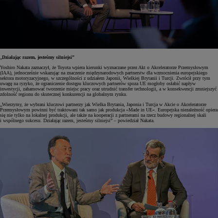
„
Działając razem, jesteśmy silniejsi”
Yoshiro Nakata zaznaczył, że Toyota wpiera kierunki wyznaczane przez Akt o Akceleratorze Przemysłowym
(IAA), jednocześnie wskazując na znaczenie międzynarodowych partnerstw dla wzmocnienia europejskiego
sektora motoryzacyjnego, w szczególności z udziałem Japonii, Wielkiej Brytanii i Turcji. Zwrócił przy tym
uwagę na ryzyko, że ograniczenie dostępu kluczowych partnerów spoza UE mogłoby osłabić napływ
inwestycji, zahamować tworzenie miejsc pracy oraz utrudnić transfer technologii, a w konsekwencji zmniejszyć
zdolność regionu do skutecznej konkurencji na globalnym rynku.
„Wierzymy, że wybrani kluczowi partnerzy jak Wielka Brytania, Japonia i Turcja w Akcie o Akceleratorze
Przemysłowym powinni być traktowani tak samo jak produkcja »Made in UE«. Europejska niezależność opiera
się nie tylko na lokalnej produkcji, ale także na kooperacji z partnerami na rzecz budowy regionalnej skali
i wspólnego sukcesu. Działając razem, jesteśmy silniejsi” – powiedział Nakata.