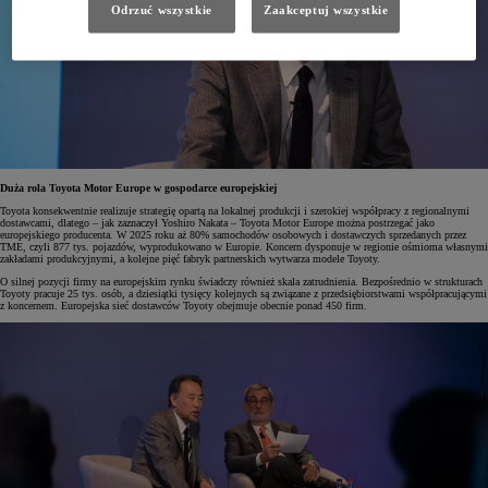
Odrzuć wszystkie
Zaakceptuj wszystkie
Duża rola Toyota Motor Europe w gospodarce europejskiej
Toyota konsekwentnie realizuje strategię opartą na lokalnej produkcji i szerokiej współpracy z regionalnymi
dostawcami, dlatego – jak zaznaczył Yoshiro Nakata – Toyota Motor Europe można postrzegać jako
europejskiego producenta. W 2025 roku aż 80% samochodów osobowych i dostawczych sprzedanych przez
TME, czyli 877 tys. pojazdów, wyprodukowano w Europie. Koncern dysponuje w regionie ośmioma własnymi
zakładami produkcyjnymi, a kolejne pięć fabryk partnerskich wytwarza modele Toyoty.
O silnej pozycji firmy na europejskim rynku świadczy również skala zatrudnienia. Bezpośrednio w strukturach
Toyoty pracuje 25 tys. osób, a dziesiątki tysięcy kolejnych są związane z przedsiębiorstwami współpracującymi
z koncernem. Europejska sieć dostawców Toyoty obejmuje obecnie ponad 450 firm.