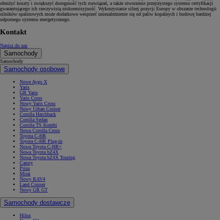
obniżyć koszty i zwiększyć dostępność tych rozwiązań, a także stworzenie przejrzystego systemu certyfikacji
gwarantującego ich rzeczywistą niskoemisyjność. Wykorzystanie silnej pozycji Europy w obszarze technologii
silników spalinowych może dodatkowo wesprzeć uniezależnienie się od paliw kopalnych i budowę bardziej
odpornego systemu energetycznego.
Kontakt
Napisz do nas
Samochody
Samochody
Samochody osobowe
Nowe Aygo X
Yaris
GR Yaris
Yaris Cross
Nowy Yaris Cross
Nowy Urban Cruiser
Corolla Hatchback
Corolla Sedan
Corolla TS Kombi
Nowa Corolla Cross
Toyota C-HR
Toyota C-HR Plug-in
Nowa Toyota C-HR+
Nowa Toyota bZ4X
Nowa Toyota bZ4X Touring
Camry
Prius
Mirai
Nowy RAV4
Land Cruiser
Nowy GR GT
Samochody dostawcze
Hilux