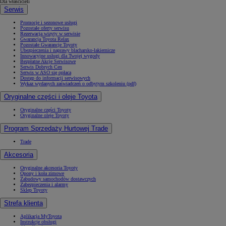
Dla właścicieli
Serwis
Promocje i sezonowe usługi
Pozostałe oferty serwisu
Rezerwacja wizyty w serwisie
Gwarancja Toyota Relax
Pozostałe Gwarancje Toyoty
Ubezpieczenia i naprawy blacharsko-lakiernicze
Innowacyjne usługi dla Twojej wygody
Bezpłatne Akcje Serwisowe
Serwis Dobrych Cen
Serwis w ASO się opłaca
Dostęp do informacji serwisowych
Wykaz wydanych zaświadczeń o odbytym szkoleniu (pdf)
Oryginalne części i oleje Toyota
Oryginalne części Toyoty
Oryginalne oleje Toyoty
Program Sprzedaży Hurtowej Trade
Trade
Akcesoria
Oryginalne akcesoria Toyoty
Opony i koła zimowe
Zabudowy samochodów dostawczych
Zabezpieczenia i alarmy
Sklep Toyoty
Strefa klienta
Aplikacja MyToyota
Instrukcje obsługi