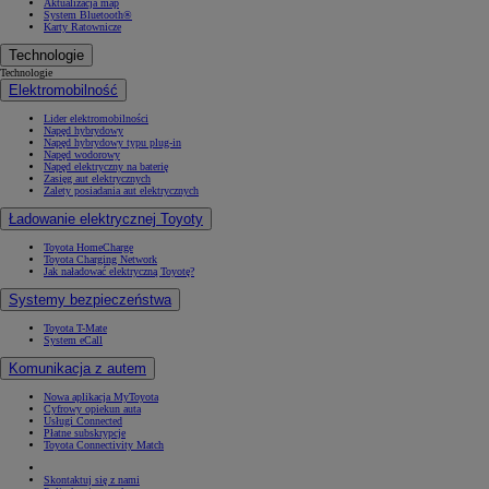
Aktualizacja map
System Bluetooth®
Karty Ratownicze
Technologie
Technologie
Elektromobilność
Lider elektromobilności
Napęd hybrydowy
Napęd hybrydowy typu plug-in
Napęd wodorowy
Napęd elektryczny na baterię
Zasięg aut elektrycznych
Zalety posiadania aut elektrycznych
Ładowanie elektrycznej Toyoty
Toyota HomeCharge
Toyota Charging Network
Jak naładować elektryczną Toyotę?
Systemy bezpieczeństwa
Toyota T-Mate
System eCall
Komunikacja z autem
Nowa aplikacja MyToyota
Cyfrowy opiekun auta
Usługi Connected
Płatne subskrypcje
Toyota Connectivity Match
Skontaktuj się z nami