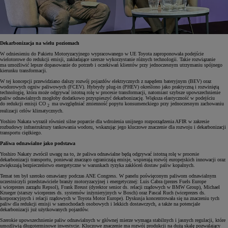
Dekarbonizacja na wielu poziomach
W odniesieniu do Pakietu Motoryzacyjnego wypracowanego w UE Toyota zaproponowała podejście
wielotorowe do redukcji emisji, zakładające szersze wykorzystanie różnych technologii. Takie rozwiązanie
ma umożliwić lepsze dopasowanie do potrzeb i oczekiwań klientów przy jednoczesnym utrzymaniu spójnego
kierunku transformacji.
W tej koncepcji przewidziano dalszy rozwój pojazdów elektrycznych z napędem bateryjnym (BEV) oraz
wodorowych ogniw paliwowych (FCEV). Hybrydy plug-in (PHEV) określono jako praktyczną i rozwiniętą
technologię, która może odgrywać istotną rolę w procesie transformacji, natomiast szybsze upowszechnienie
paliw odnawialnych mogłoby dodatkowo przyspieszyć dekarbonizację. Większa elastyczność w podejściu
do redukcji emisji CO
ma uwzględniać zmienność popytu konsumenckiego przy jednoczesnym zachowaniu
2
realizacji celów klimatycznych.
Yoshiro Nakata wyraził również silne poparcie dla wdrożenia unijnego rozporządzenia AFIR w zakresie
rozbudowy infrastruktury tankowania wodoru, wskazując jego kluczowe znaczenie dla rozwoju i dekarbonizacji
transportu ciężkiego.
Paliwa odnawialne jako podstawa
Yoshiro Nakaty zwrócił uwagę na to, że paliwa odnawialne będą odgrywać istotną rolę w procesie
dekarbonizacji transportu, ponieważ znacząco ograniczają emisje, wspierają rozwój europejskich innowacji oraz
zwiększają bezpieczeństwo energetyczne w warunkach ryzyka zakłóceń dostaw paliw kopalnych.
Temat ten był szeroko omawiany podczas ANE Congress. W panelu poświęconym paliwom odnawialnym
uczestniczyli przedstawiciele branży motoryzacyjnej i energetycznej: Luis Cabra (prezes Fuels Europe
i wiceprezes zarządu Repsol), Frank Breust (dyrektor senior ds. relacji rządowych w BMW Group), Michael
Krueger (starszy wiceprezes ds. systemów inżynieryjnych w Bosch) oraz Pascal Ruch (wiceprezes ds.
korporacyjnych i relacji rządowych w Toyota Motor Europe). Dyskusja koncentrowała się na znaczeniu tych
paliw dla redukcji emisji w samochodach osobowych i lekkich dostawczych, a także na potencjale
dekarbonizacji już użytkowanych pojazdów.
Szerokie upowszechnienie paliw odnawialnych w głównej mierze wymaga stabilnych i jasnych regulacji, które
umożliwią długoterminowe inwestycje. Kluczowe znaczenie ma rozwój produkcji na dużą skalę pozwalający