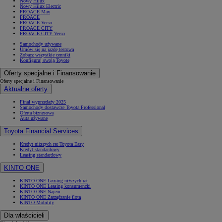
Nowy Hilux
Nowy Hilux Electric
PROACE Max
PROACE
PROACE Verso
PROACE CITY
PROACE CITY Verso
Samochody używane
Umów się na jazdę testową
Zobacz wszystkie cenniki
Konfiguruj swoją Toyotę
Oferty specjalne i Finansowanie
Oferty specjalne i Finansowanie
Aktualne oferty
Finał wyprzedaży 2025
Samochody dostawcze Toyota Professional
Oferta biznesowa
Auta używane
Toyota Financial Services
Kredyt niższych rat Toyota Easy
Kredyt standardowy
Leasing standardowy
KINTO ONE
KINTO ONE Leasing niższych rat
KINTO ONE Leasing konsumencki
KINTO ONE Najem
KINTO ONE Zarządzanie flotą
KINTO Mobility
Dla właścicieli