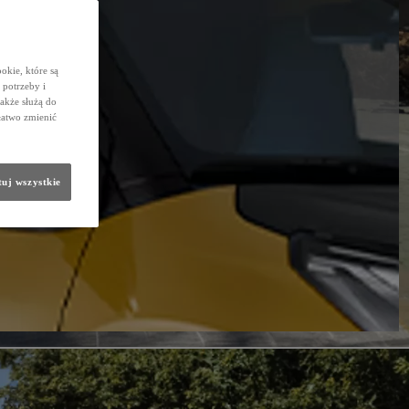
okie, które są
potrzeby i
także służą do
łatwo zmienić
uj wszystkie