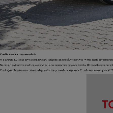
Corolla znów na czele zestawienia
W I kwartale 2024 roku Toyota dominowała w kategorii samochodów osobowych. W tym czasie zarejestrowano 
Najchętniej wybieranym modelem osobowy w Polsce niezmiennie pozostaje Corolla. Od początku roku zarejest
Corolla jest zdecydowanym liderem całego rynku oraz przewodzi w segmencie C z udziałem wynoszącym aż 2