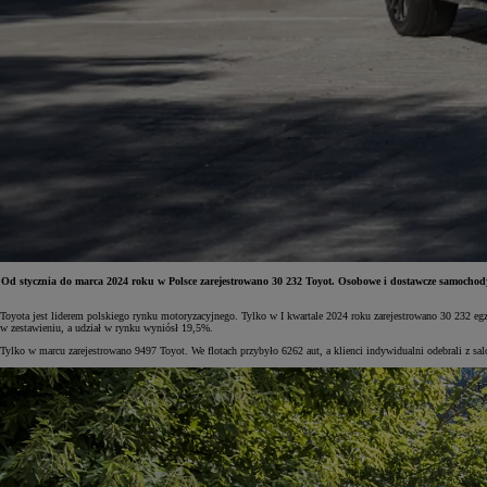
Od stycznia do marca 2024 roku w Polsce zarejestrowano 30 232 Toyot. Osobowe i dostawcze samochod
Toyota jest liderem polskiego rynku motoryzacyjnego. Tylko w I kwartale 2024 roku zarejestrowano 30 232 eg
w zestawieniu, a udział w rynku wyniósł 19,5%.
Od
81 900 zł
Tylko w marcu zarejestrowano 9497 Toyot. We flotach przybyło 6262 aut, a klienci indywidualni odebrali z s
Yaris Cross
HYBRID