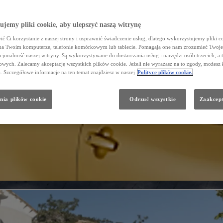
jemy pliki cookie, aby ulepszyć naszą witrynę
ć Ci korzystanie z naszej strony i usprawnić świadczenie usług, dlatego wykorzystujemy pliki co
na Twoim komputerze, telefonie komórkowym lub tablecie. Pomagają one nam zrozumieć Twoje 
cjonalność naszej witryny. Są wykorzystywane do dostarczania usług i narzędzi osób trzecich, a 
wych. Zalecamy akceptację wszystkich plików cookie. Jeżeli nie wyrażasz na to zgody, możesz 
a. Szczegółowe informacje na ten temat znajdziesz w naszej
Polityce plików cookie.
nia plików cookie
Odrzuć wszystkie
Zaakcept