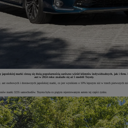
y japońskiej marki cieszą się dużą popularnością zarówno wśród klientów indywidualnych, jak i firm.
aut w 2024 roku znalazło się aż 5 modeli Toyoty.
z. aut osobowych i dostawczych japońskiej marki, co jest wynikiem o 10% lepszym niż w trzech pierwszych mi
alonów marki 3235 samochodów. Toyota była co piątym rejestrowanym autem tej części rynku.