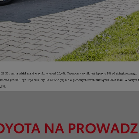
28 301 aut, a udział marki w rynku wyniósł 20,4%. Tegoroczny wynik jest lepszy o 8% od ubiegłorocznego.
rowano już 8051 egz. tego auta, czyli o 61% więcej niż w pierwszych trzech miesiącach 2023 roku. W samym
9,1%.