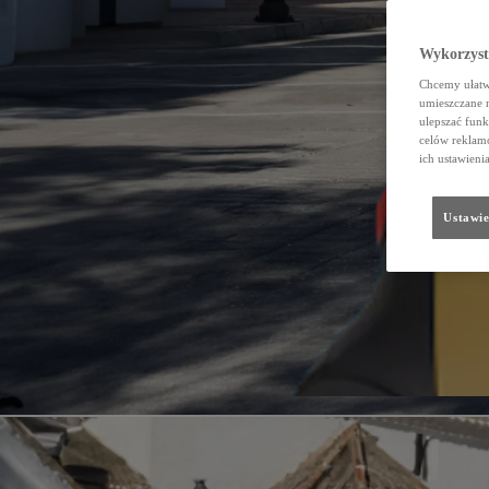
Wykorzystu
Chcemy ułatwi
umieszczane 
ulepszać funk
celów reklamo
ich ustawieni
Ustawie