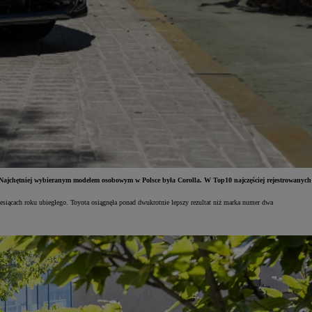
 Najchętniej wybieranym modelem osobowym w Polsce była Corolla. W Top10 najczęściej rejestrowanych
esiącach roku ubiegłego. Toyota osiągnęła ponad dwukrotnie lepszy rezultat niż marka numer dwa