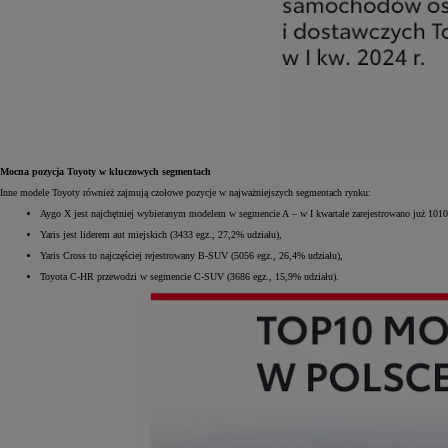
Od
105 300 zł
Corolla Hatchback
HYBRID
Mocna pozycja Toyoty w kluczowych segmentach
Inne modele Toyoty również zajmują czołowe pozycje w najważniejszych segmentach rynku:
Aygo X jest najchętniej wybieranym modelem w segmencie A – w I kwartale zarejestrowano już 1010
Yaris jest liderem aut miejskich (3433 egz., 27,2% udziału),
Yaris Cross to najczęściej rejestrowany B-SUV (5056 egz., 26,4% udziału),
Toyota C-HR przewodzi w segmencie C-SUV (3686 egz., 15,9% udziału).