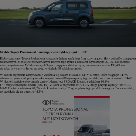
Modele Toyota Professional dominują w elektryfikacji rynku LCV
Elektryczne vany Toyota Professional cieszą się dużym zaufaniem firm rozwijających floty pojazdów z napędem
elektrycznym. Marka jest zdecydowanym liderem tego rynku z udziałem wynoszącym 37,1%. Od początku
roku zarejestrowano 159 dostawczych Toyot z napędem elektrycznym, co oznacza wzrost o 130,4% rok
do roku, a w samym lutym na drogi wyjechało 56 takich pojazdów.
W swoim segmencie zdecydowanie wyróżnia się Toyota PROACE CITY Electric, która osiągnęła 54,4%
udziału w rynku – od początku roku zarejestrowano 86 egzemplarzy tego modelu, co oznacza wzrost o 244%.
W klasie średnich elektrycznych vanów liderem jest PROACE Electric z udziałem 36,3%
i 41 zarejestrowanymi autami (+86,4%). Z kolei w segmencie BEV HDV drugą pozycję zajmuje PROACE
MAX Electric z udziałem 20,9% – do klientów trafiły 32 egzemplarze tego produkowanego w Polsce modelu,
co przekłada się na wzrost o 45,5%.