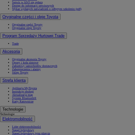
Serwis w ASO się opłaca
Dostęp do informacji serwisowych
Wykaz wydanych zaświadczeń o odbytym szkoleniu (pdf)
Oryginalne części i oleje Toyota
Oryginalne części Toyoty
Oryginalne oleje Toyoty
Program Sprzedaży Hurtowej Trade
Trade
Akcesoria
Oryginalne akcesoria Toyoty
Opony i koła zimowe
Zabudowy samochodów dostawczych
Zabezpieczenia i alarmy
Sklep Toyoty
Strefa klienta
Aplikacja MyToyota
Instrukcje obsługi
Aktualizacja map
System Bluetooth®
Karty Ratownicze
Technologie
Technologie
Elektromobilność
Lider elektromobilności
Napęd hybrydowy
Napęd hybrydowy typu plug-in