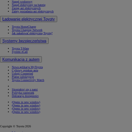
Napęd wodorowy
Napęd elektryczny na baterię
Zasięg aut elektrycznych
Zalety posiadania aut elektrycznych
Ładowanie elektrycznej Toyoty
Toyota HomeCharge
Toyota Charging Network
Jak naładować elektryczną Toyotę?
Systemy bezpieczeństwa
Toyota T-Mate
System eCall
Komunikacja z autem
Nowa aplikacja MyToyota
Cyfrowy opiekun auta
Usługi Connected
Płatne subskrypcje
Toyota Connectivity Match
Skontaktuj się z nami
Polityka ciasteczek
Deklaracja dostępności
(Opens in new window)
(Opens in new window)
(Opens in new window)
(Opens in new window)
Copyright © Toyota 2026