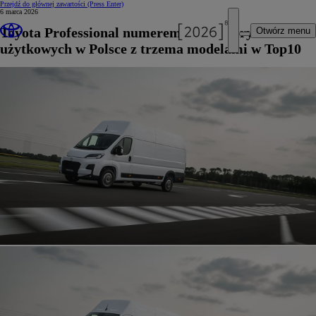
Przejdź do głównej zawartości
(Press Enter)
6 marca 2026
Toyota Professional numerem jeden na rynku aut
Otwórz menu
użytkowych w Polsce z trzema modelami w Top10