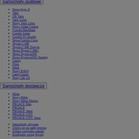
Samochody osobowe
Nowe Aygo X
Yaris
GR Yaris
Yaris Cross
Nowy Yaris Cross
Nowy Urban Cruiser
Corolla Hatchback
Corolla Sedan
Corolla TS Kombi
Nowa Corolla Cross
Toyota C-HR
Toyota C-HR Plug-in
Nowa Toyota C-HR+
Nowa Toyota bZ4X
Nowa Toyota bZ4X Touring
Camry
Prius
Mirai
Nowy RAV4
Land Cruiser
Nowy GR GT
Samochody dostawcze
Hilux
Nowy Hilux
Nowy Hilux Electric
PROACE Max
PROACE
PROACE Verso
PROACE CITY
PROACE CITY Verso
Samochody używane
Umów się na jazdę testową
Zobacz wszystkie cenniki
Konfiguruj swoją Toyotę