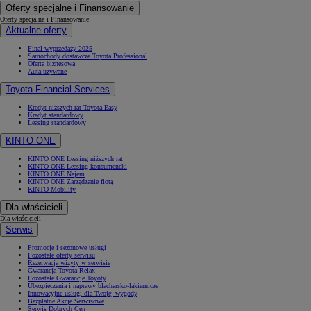
Oferty specjalne i Finansowanie
Oferty specjalne i Finansowanie
Aktualne oferty
Finał wyprzedaży 2025
Samochody dostawcze Toyota Professional
Oferta biznesowa
Auta używane
Toyota Financial Services
Kredyt niższych rat Toyota Easy
Kredyt standardowy
Leasing standardowy
KINTO ONE
KINTO ONE Leasing niższych rat
KINTO ONE Leasing konsumencki
KINTO ONE Najem
KINTO ONE Zarządzanie flotą
KINTO Mobility
Dla właścicieli
Dla właścicieli
Serwis
Promocje i sezonowe usługi
Pozostałe oferty serwisu
Rezerwacja wizyty w serwisie
Gwarancja Toyota Relax
Pozostałe Gwarancje Toyoty
Ubezpieczenia i naprawy blacharsko-lakiernicze
Innowacyjne usługi dla Twojej wygody
Bezpłatne Akcje Serwisowe
Serwis Dobrych Cen