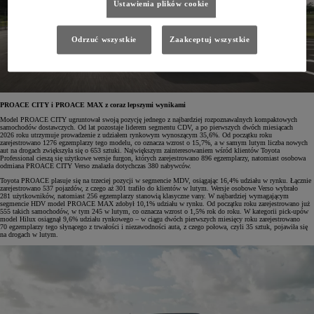
Ustawienia plików cookie
Odrzuć wszystkie
Zaakceptuj wszystkie
PROACE CITY i PROACE MAX z coraz lepszymi wynikami
Model PROACE CITY ugruntował swoją pozycję jednego z najbardziej rozpoznawalnych kompaktowych
samochodów dostawczych. Od lat pozostaje liderem segmentu CDV, a po pierwszych dwóch miesiącach
2026 roku utrzymuje prowadzenie z udziałem rynkowym wynoszącym 35,6%. Od początku roku
zarejestrowano 1276 egzemplarzy tego modelu, co oznacza wzrost o 15,7%, a w samym lutym liczba nowych
aut na drogach zwiększyła się o 653 sztuki. Największym zainteresowaniem wśród klientów Toyota
Professional cieszą się użytkowe wersje furgon, których zarejestrowano 896 egzemplarzy, natomiast osobowa
odmiana PROACE CITY Verso znalazła dotychczas 380 nabywców.
Toyota PROACE plasuje się na trzeciej pozycji w segmencie MDV, osiągając 16,4% udziału w rynku. Łącznie
zarejestrowano 537 pojazdów, z czego aż 301 trafiło do klientów w lutym. Wersje osobowe Verso wybrało
281 użytkowników, natomiast 256 egzemplarzy stanowią klasyczne vany. W najbardziej wymagającym
segmencie HDV model PROACE MAX zdobył 10,1% udziału w rynku. Od początku roku zarejestrowano już
555 takich samochodów, w tym 245 w lutym, co oznacza wzrost o 1,5% rok do roku. W kategorii pick-upów
model Hilux osiągnął 9,6% udziału rynkowego – w ciągu dwóch pierwszych miesięcy roku zarejestrowano
70 egzemplarzy tego słynącego z trwałości i niezawodności auta, z czego połowa, czyli 35 sztuk, pojawiła się
na drogach w lutym.