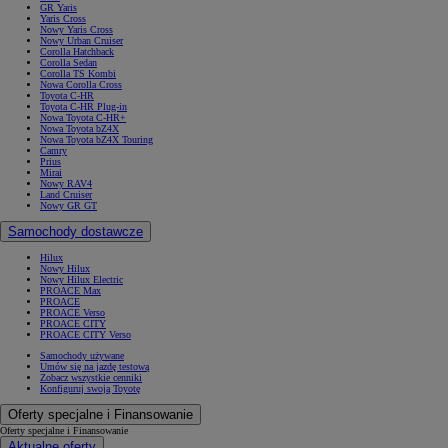
GR Yaris
Yaris Cross
Nowy Yaris Cross
Nowy Urban Cruiser
Corolla Hatchback
Corolla Sedan
Corolla TS Kombi
Nowa Corolla Cross
Toyota C-HR
Toyota C-HR Plug-in
Nowa Toyota C-HR+
Nowa Toyota bZ4X
Nowa Toyota bZ4X Touring
Camry
Prius
Mirai
Nowy RAV4
Land Cruiser
Nowy GR GT
Samochody dostawcze
Hilux
Nowy Hilux
Nowy Hilux Electric
PROACE Max
PROACE
PROACE Verso
PROACE CITY
PROACE CITY Verso
Samochody używane
Umów się na jazdę testową
Zobacz wszystkie cenniki
Konfiguruj swoją Toyotę
Oferty specjalne i Finansowanie
Oferty specjalne i Finansowanie
Aktualne oferty