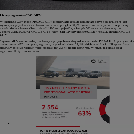
Liderzy segmentów CDV i MDV
W segmencie CDV model PROACE CITY nieprzerwanie zajmuje dominującą pozycję od 2021 roku. Ten
najmniejszy pojazd w ofercie Toyota Professional przejął aż 30,7% rynku w swoim segmencie. W pierwszych
dwóch miesiącach roku klienci odebrali 1106 tych pojazdów, z których 508 to wariant dostawczy van,
a 598 to wersja osobowa PROACE CITY Verso. Sam luty przyniósł rejestrację 476 sztuk modelu PROACE
CITY.
Segment MDV również należy do Toyoty – pozycję lidera utrzymał w nim model PROACE. Od początku roku
zarejestrowano 677 egzemplarzy tego auta, co przekłada się na 23,1% udziału w tej klasie. 421 egzemplarzy
stanowiły osobowe warianty Verso, podczas gdy 256 to modele dostawcze. W lutym na polskie drogi
wyjechało 300 tych samochodów.