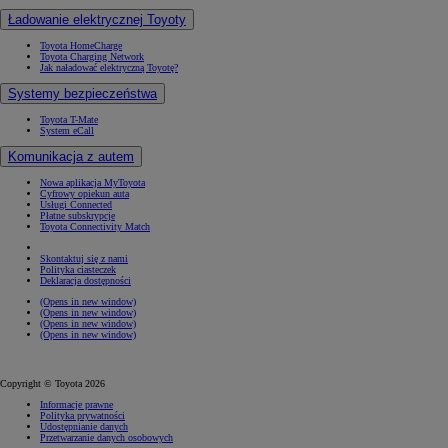
Ładowanie elektrycznej Toyoty
Toyota HomeCharge
Toyota Charging Network
Jak naładować elektryczną Toyotę?
Systemy bezpieczeństwa
Toyota T-Mate
System eCall
Komunikacja z autem
Nowa aplikacja MyToyota
Cyfrowy opiekun auta
Usługi Connected
Płatne subskrypcje
Toyota Connectivity Match
Skontaktuj się z nami
Polityka ciasteczek
Deklaracja dostępności
(Opens in new window)
(Opens in new window)
(Opens in new window)
(Opens in new window)
Copyright © Toyota 2026
Informacje prawne
Polityka prywatności
Udostępnianie danych
Przetwarzanie danych osobowych