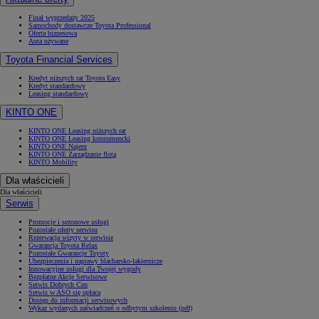
Finał wyprzedaży 2025
Samochody dostawcze Toyota Professional
Oferta biznesowa
Auta używane
Toyota Financial Services
Kredyt niższych rat Toyota Easy
Kredyt standardowy
Leasing standardowy
KINTO ONE
KINTO ONE Leasing niższych rat
KINTO ONE Leasing konsumencki
KINTO ONE Najem
KINTO ONE Zarządzanie flotą
KINTO Mobility
Dla właścicieli
Dla właścicieli
Serwis
Promocje i sezonowe usługi
Pozostałe oferty serwisu
Rezerwacja wizyty w serwisie
Gwarancja Toyota Relax
Pozostałe Gwarancje Toyoty
Ubezpieczenia i naprawy blacharsko-lakiernicze
Innowacyjne usługi dla Twojej wygody
Bezpłatne Akcje Serwisowe
Serwis Dobrych Cen
Serwis w ASO się opłaca
Dostęp do informacji serwisowych
Wykaz wydanych zaświadczeń o odbytym szkoleniu (pdf)