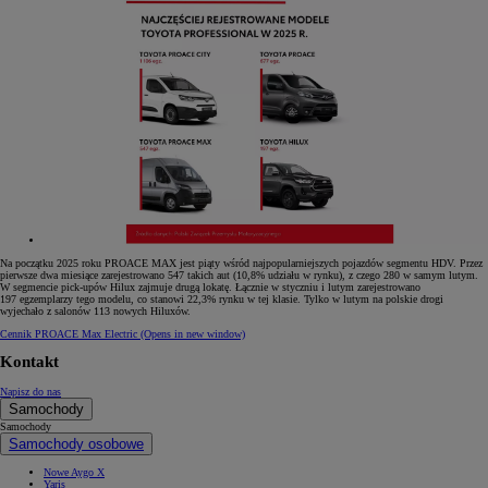
Na początku 2025 roku PROACE MAX jest piąty wśród najpopularniejszych pojazdów segmentu HDV. Przez
pierwsze dwa miesiące zarejestrowano 547 takich aut (10,8% udziału w rynku), z czego 280 w samym lutym.
W segmencie pick-upów Hilux zajmuje drugą lokatę. Łącznie w styczniu i lutym zarejestrowano
197 egzemplarzy tego modelu, co stanowi 22,3% rynku w tej klasie. Tylko w lutym na polskie drogi
wyjechało z salonów 113 nowych Hiluxów.
Cennik PROACE Max Electric
(Opens in new window)
Kontakt
Napisz do nas
Samochody
Samochody
Samochody osobowe
Nowe Aygo X
Yaris