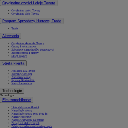
Oryginalne części i oleje Toyota
Oryginalne części Toyoty
Oryginalne oleje Toyoty
Program Sprzedaży Hurtowej Trade
Trade
Akcesoria
Oryginalne akcesoria Toyoty
Opony i koła zimowe
Zabudowy samochodów dostawczych
Zabezpieczenia i alarmy
Sklep Toyoty
Strefa klienta
Aplikacja MyToyota
Instrukcje obsługi
Aktualizacja map
System Bluetooth®
Karty Ratownicze
Technologie
Technologie
Elektromobilność
Lider elektromobilności
Napęd hybrydowy
Napęd hybrydowy typu plug-in
Napęd wodorowy
Napęd elektryczny na baterię
Zasięg aut elektrycznych
Zalety posiadania aut elektrycznych