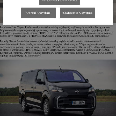
Odrzuć wszystkie
Zaakceptuj wszystkie
Popularność aut Toyota Professional potwierdza ranking najchętniej wybieranych modeli w bieżącym roku.
W pierwszej dziesiątce najczęściej rejestrowanych vanów i aut osobowych znalazły się trzy pojazdy z linii
PROACE – pierwszą lokatę zajmuje PROACE CITY (1106 egzemplarzy), PROACE plasuje się na czwartej
pozycji (677 egzemplarzy), a PROACE MAX zamyka pierwszą dziesiątkę z wynikiem 547 samochodów.
Pojazdy Toyota Professional stanowią również naturalny wybór wśród klientów zainteresowanych
wszechstronnymi i funkcjonalnymi samochodami z napędem elektrycznym. W tym segmencie marka
awansowała na pozycję lidera ex aequo, osiągając 30% udziału rynkowego. Klienci nabyli 70 aut elektrycznych,
co stanowi wzrost aż o 141%. PROACE CITY Electric (25 egzemplarzy, wzrost o 78,6%) oraz PROACE
Electric (23 jednostki, wzrost o 53,3%) dominują w swoich kategoriach, natomiast PROACE MAX Electric
zajmuje drugą pozycję (22 samochody).