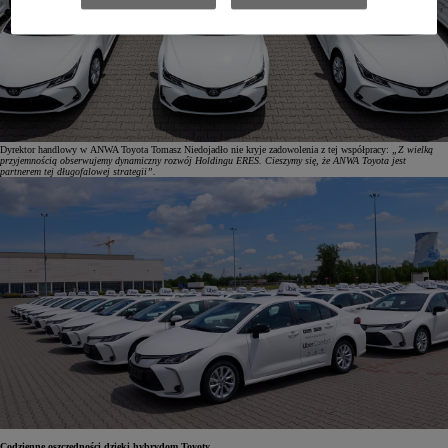
Dyrektor handlowy w ANWA Toyota Tomasz Niedojadło nie kryje zadowolenia z tej współpracy:
„Z wielką
przyjemnością obserwujemy dynamiczny rozwój Holdingu ERES. Cieszymy się, że ANWA Toyota jest
partnerem tej długofalowej strategii”.
Codzienne oszczędności dzięki hybrydom Toyoty