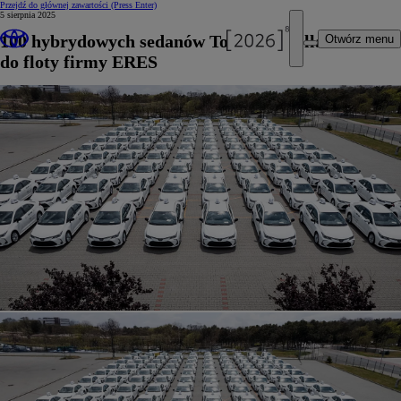
Przejdź do głównej zawartości
(Press Enter)
5 sierpnia 2025
100 hybrydowych sedanów Toyota Corolla trafiło
Otwórz menu
do floty firmy ERES