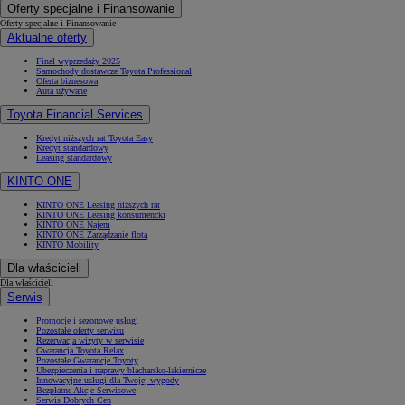
Oferty specjalne i Finansowanie
Oferty specjalne i Finansowanie
Aktualne oferty
Finał wyprzedaży 2025
Samochody dostawcze Toyota Professional
Oferta biznesowa
Auta używane
Toyota Financial Services
Kredyt niższych rat Toyota Easy
Kredyt standardowy
Leasing standardowy
KINTO ONE
KINTO ONE Leasing niższych rat
KINTO ONE Leasing konsumencki
KINTO ONE Najem
KINTO ONE Zarządzanie flotą
KINTO Mobility
Dla właścicieli
Dla właścicieli
Serwis
Promocje i sezonowe usługi
Pozostałe oferty serwisu
Rezerwacja wizyty w serwisie
Gwarancja Toyota Relax
Pozostałe Gwarancje Toyoty
Ubezpieczenia i naprawy blacharsko-lakiernicze
Innowacyjne usługi dla Twojej wygody
Bezpłatne Akcje Serwisowe
Serwis Dobrych Cen