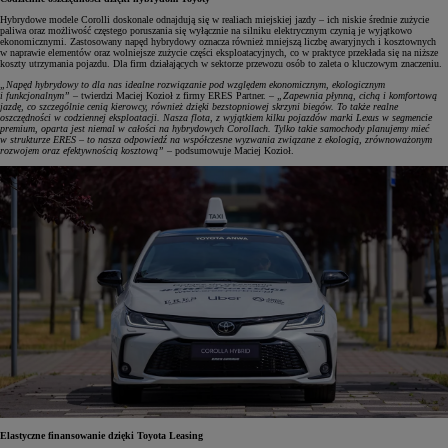
Hybrydowe modele Corolli doskonale odnajdują się w realiach miejskiej jazdy – ich niskie średnie zużycie
paliwa oraz możliwość częstego poruszania się wyłącznie na silniku elektrycznym czynią je wyjątkowo
ekonomicznymi. Zastosowany napęd hybrydowy oznacza również mniejszą liczbę awaryjnych i kosztownych
w naprawie elementów oraz wolniejsze zużycie części eksploatacyjnych, co w praktyce przekłada się na niższe
koszty utrzymania pojazdu. Dla firm działających w sektorze przewozu osób to zaleta o kluczowym znaczeniu.
„Napęd hybrydowy to dla nas idealne rozwiązanie pod względem ekonomicznym, ekologicznym
i funkcjonalnym”
– twierdzi Maciej Kozioł z firmy ERES Partner. –
„Zapewnia płynną, cichą i komfortową
jazdę, co szczególnie cenią kierowcy, również dzięki bezstopniowej skrzyni biegów. To także realne
oszczędności w codziennej eksploatacji. Nasza flota, z wyjątkiem kilku pojazdów marki Lexus w segmencie
premium, oparta jest niemal w całości na hybrydowych Corollach. Tylko takie samochody planujemy mieć
w strukturze ERES – to nasza odpowiedź na współczesne wyzwania związane z ekologią, zrównoważonym
rozwojem oraz efektywnością kosztową”
– podsumowuje Maciej Kozioł.
Elastyczne finansowanie dzięki Toyota Leasing