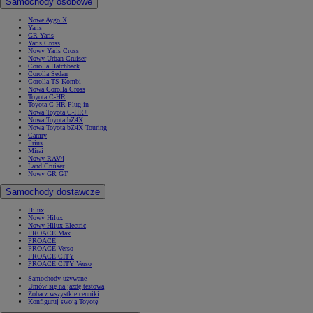
Samochody osobowe
Nowe Aygo X
Yaris
GR Yaris
Yaris Cross
Nowy Yaris Cross
Nowy Urban Cruiser
Corolla Hatchback
Corolla Sedan
Corolla TS Kombi
Nowa Corolla Cross
Toyota C-HR
Toyota C-HR Plug-in
Nowa Toyota C-HR+
Nowa Toyota bZ4X
Nowa Toyota bZ4X Touring
Camry
Prius
Mirai
Nowy RAV4
Land Cruiser
Nowy GR GT
Samochody dostawcze
Hilux
Nowy Hilux
Nowy Hilux Electric
PROACE Max
PROACE
PROACE Verso
PROACE CITY
PROACE CITY Verso
Samochody używane
Umów się na jazdę testową
Zobacz wszystkie cenniki
Konfiguruj swoją Toyotę