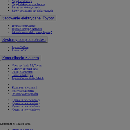
Napęd wodorowy
Napęd elektryczny na baterię
Zasięg aut elektrycznych
Zalety posiadania aut elektrycznych
Ładowanie elektrycznej Toyoty
Toyota HomeCharge
Toyota Charging Network
Jak naładować elektryczną Toyotę?
Systemy bezpieczeństwa
Toyota T-Mate
System eCall
Komunikacja z autem
Nowa aplikacja MyToyota
Cyfrowy opiekun auta
Usługi Connected
Płatne subskrypcje
Toyota Connectivity Match
Skontaktuj się z nami
Polityka ciasteczek
Deklaracja dostępności
(Opens in new window)
(Opens in new window)
(Opens in new window)
(Opens in new window)
Copyright © Toyota 2026
Informacje prawne