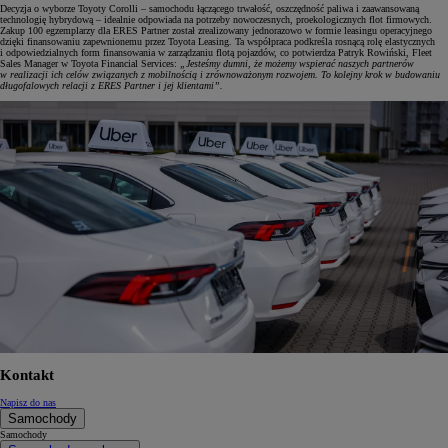
Decyzja o wyborze Toyoty Corolli – samochodu łączącego trwałość, oszczędność paliwa i zaawansowaną
technologię hybrydową – idealnie odpowiada na potrzeby nowoczesnych, proekologicznych flot firmowych.
Zakup 100 egzemplarzy dla ERES Partner został zrealizowany jednorazowo w formie leasingu operacyjnego
dzięki finansowaniu zapewnionemu przez Toyota Leasing. Ta współpraca podkreśla rosnącą rolę elastycznych
i odpowiedzialnych form finansowania w zarządzaniu flotą pojazdów, co potwierdza Patryk Rowiński, Fleet
Sales Manager w Toyota Financial Services:
„Jesteśmy dumni, że możemy wspierać naszych partnerów
w realizacji ich celów związanych z mobilnością i zrównoważonym rozwojem. To kolejny krok w budowaniu
długofalowych relacji z ERES Partner i jej klientami”.
Kontakt
Napisz do nas
Samochody
Samochody