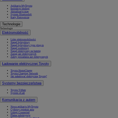
Aplikacja MyToyota
Instrukcje obsługi
Aktualizacja map
System Bluetooth®
Karty Ratownicze
Technologie
Technologie
Elektromobilność
Lider elektromobilności
Napęd hybrydowy
Napęd hybrydowy typu plug-in
Napęd wodorowy
Napęd elektryczny na baterię
Zasięg aut elektrycznych
Zalety posiadania aut elektrycznych
Ładowanie elektrycznej Toyoty
Toyota HomeCharge
Toyota Charging Network
Jak naładować elektryczną Toyotę?
Systemy bezpieczeństwa
Toyota T-Mate
System eCall
Komunikacja z autem
Nowa aplikacja MyToyota
Cyfrowy opiekun auta
Usługi Connected
Płatne subskrypcje