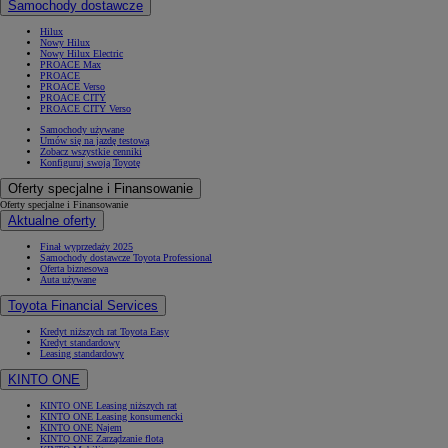
Samochody dostawcze
Hilux
Nowy Hilux
Nowy Hilux Electric
PROACE Max
PROACE
PROACE Verso
PROACE CITY
PROACE CITY Verso
Samochody używane
Umów się na jazdę testową
Zobacz wszystkie cenniki
Konfiguruj swoją Toyotę
Oferty specjalne i Finansowanie
Oferty specjalne i Finansowanie
Aktualne oferty
Finał wyprzedaży 2025
Samochody dostawcze Toyota Professional
Oferta biznesowa
Auta używane
Toyota Financial Services
Kredyt niższych rat Toyota Easy
Kredyt standardowy
Leasing standardowy
KINTO ONE
KINTO ONE Leasing niższych rat
KINTO ONE Leasing konsumencki
KINTO ONE Najem
KINTO ONE Zarządzanie flotą