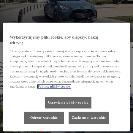
Wykorzystujemy pliki cookie, aby ulepszyć naszą
witrynę
Toyota Yarisa z roku modelowego 2025 zyskała zupełnie nowy lakier Forest Green. Odświeżono również
topową odmianę – GR SPORT. Wersja ta wyróżnia się teraz nowymi akcentami stylistycznym
Chcemy ułatwić Ci korzystanie z naszej strony i usprawnić świadczenie usług,
i zarezerwowanym dla niej kolorem nadwozia Storm Grey. Produkcja auta rozpoczęła się w lutym
dlatego wykorzystujemy pliki cookie, które są umieszczane na Twoim
2025 roku.
komputerze, telefonie komórkowym lub tablecie. Pomagają one nam zrozumieć
Yaris to światowy bestseller marki Toyota. Od 1999 roku klienci na całym świecie kupili ponad 10 mln
Twoje potrzeby i ulepszać funkcjonalność naszej witryny. Są wykorzystywane do
egzemplarzy, z czego 5 mln aut trafiło do europejskich kierowców. Obecna, 4. generacja Yarisa zadebiutowała
w 2020 roku i była pierwszym autem na platformie GA-B. Samochód ten zdobył wiele prestiżowych nagród
dostarczania usług i narzędzi osób trzecich, a także służą do celów reklamowych.
przyznawanych za dobre właściwości jezdne, wysoki poziom bezpieczeństwa, atrakcyjną stylistykę, wydajne
napędy hybrydowe, niezawodność i innowacyjne rozwiązania.
Zalecamy akceptację wszystkich plików cookie. Jeżeli nie wyrażasz na to zgody,
możesz łatwo zmienić ich ustawienia. Szczegółowe informacje na ten temat
W 2025 roku Toyota odświeżyła gamę Yarisa. Auto zyskało szerszą paletę lakierów, a także jeszcze
atrakcyjniejszą topową odmianę GR SPORT. W salonach można już składać zamówienia, a produkcja nowych
znajdziesz w naszej
Polityce plików cookie.
Yarisów ruszyła w lutym.
Ustawienia plików cookie
Odrzuć wszystkie
Zaakceptuj wszystkie