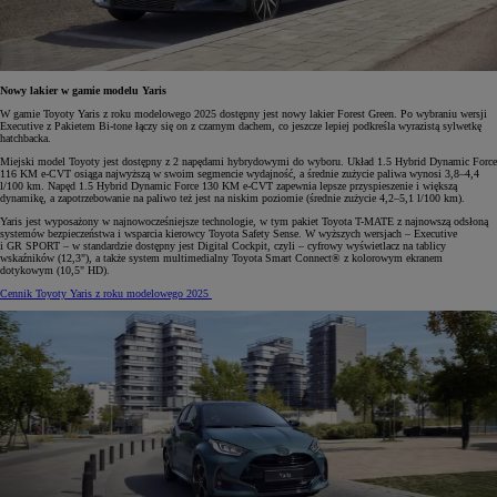
Nowy lakier w gamie modelu Yaris
W gamie Toyoty Yaris z roku modelowego 2025 dostępny jest nowy lakier Forest Green. Po wybraniu wersji
Executive z Pakietem Bi-tone łączy się on z czarnym dachem, co jeszcze lepiej podkreśla wyrazistą sylwetkę
hatchbacka.
Miejski model Toyoty jest dostępny z 2 napędami hybrydowymi do wyboru. Układ 1.5 Hybrid Dynamic Force
116 KM e-CVT osiąga najwyższą w swoim segmencie wydajność, a średnie zużycie paliwa wynosi 3,8–4,4
l/100 km. Napęd 1.5 Hybrid Dynamic Force 130 KM e-CVT zapewnia lepsze przyspieszenie i większą
dynamikę, a zapotrzebowanie na paliwo też jest na niskim poziomie (średnie zużycie 4,2–5,1 l/100 km).
Yaris jest wyposażony w najnowocześniejsze technologie, w tym pakiet Toyota T-MATE z najnowszą odsłoną
systemów bezpieczeństwa i wsparcia kierowcy Toyota Safety Sense. W wyższych wersjach – Executive
i GR SPORT – w standardzie dostępny jest Digital Cockpit, czyli – cyfrowy wyświetlacz na tablicy
wskaźników (12,3"), a także system multimedialny Toyota Smart Connect® z kolorowym ekranem
dotykowym (10,5" HD).
Cennik Toyoty Yaris z roku modelowego 2025