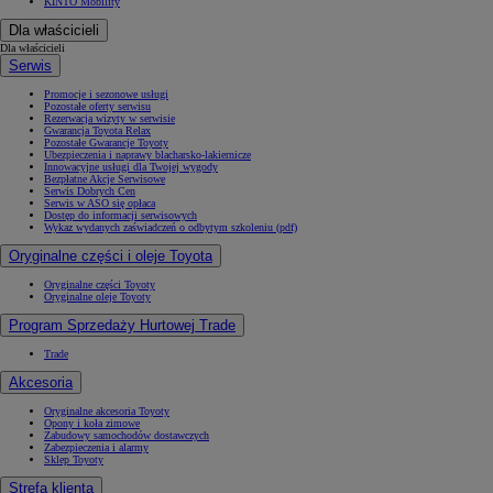
KINTO Mobility
Dla właścicieli
Dla właścicieli
Serwis
Promocje i sezonowe usługi
Pozostałe oferty serwisu
Rezerwacja wizyty w serwisie
Gwarancja Toyota Relax
Pozostałe Gwarancje Toyoty
Ubezpieczenia i naprawy blacharsko-lakiernicze
Innowacyjne usługi dla Twojej wygody
Bezpłatne Akcje Serwisowe
Serwis Dobrych Cen
Serwis w ASO się opłaca
Dostęp do informacji serwisowych
Wykaz wydanych zaświadczeń o odbytym szkoleniu (pdf)
Oryginalne części i oleje Toyota
Oryginalne części Toyoty
Oryginalne oleje Toyoty
Program Sprzedaży Hurtowej Trade
Trade
Akcesoria
Oryginalne akcesoria Toyoty
Opony i koła zimowe
Zabudowy samochodów dostawczych
Zabezpieczenia i alarmy
Sklep Toyoty
Strefa klienta