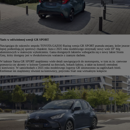
Yaris w odświeżonej wersji GR SPORT
Nawiązująca do sukcesów zespołu TOYOTA GAZOO Racing wersja GR SPORT pszeszła zmiany, które jeszcze
lepiej podkreślają jej sportowy charakter. Auta z 2025 roku modelowego otrzymały nowy wzór 18" felg
aluminiowych w matowym wykończeniu. Gama dostępnych lakierów wzbogaciła się o nowy lakier Storm
Grey, który dostępny jest w dwukolorowym wariancie z czarnym dachem.
W kabinie Yarisa GR SPORT znajdziemy wiele detali nawiązujących do motorsportu, w tym m.in. czerwone
przeszycia czy akcenty w kolorze Gunmetal na drzwiach, bokach kabiny, a także na konsoli centralnej
i kierownicy. W samochodach z 2025 roku modelowego logotyp GR umieszczono na zagłówkach foteli.
Emblemat ten znajdziemy również na kierownicy, przycisku Start oraz wirtualnym kokpicie.