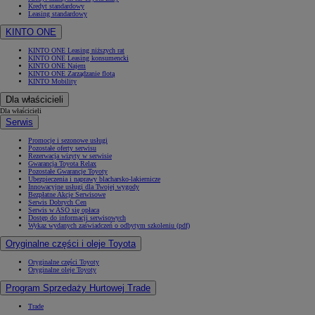
Kredyt standardowy
Leasing standardowy
KINTO ONE
KINTO ONE Leasing niższych rat
KINTO ONE Leasing konsumencki
KINTO ONE Najem
KINTO ONE Zarządzanie flotą
KINTO Mobility
Dla właścicieli
Dla właścicieli
Serwis
Promocje i sezonowe usługi
Pozostałe oferty serwisu
Rezerwacja wizyty w serwisie
Gwarancja Toyota Relax
Pozostałe Gwarancje Toyoty
Ubezpieczenia i naprawy blacharsko-lakiernicze
Innowacyjne usługi dla Twojej wygody
Bezpłatne Akcje Serwisowe
Serwis Dobrych Cen
Serwis w ASO się opłaca
Dostęp do informacji serwisowych
Wykaz wydanych zaświadczeń o odbytym szkoleniu (pdf)
Oryginalne części i oleje Toyota
Oryginalne części Toyoty
Oryginalne oleje Toyoty
Program Sprzedaży Hurtowej Trade
Trade