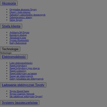
Akcesoria
Oryginalne akcesoria Toyoty
Opony i koła zimowe
Zabudowy samochodów dostawczych
Zabezpieczenia i alarmy
Sklep Toyoty
Strefa klienta
Aplikacja MyToyota
Instrukcje obsługi
Aktualizacja map
System Bluetooth®
Karty Ratownicze
Technologie
Technologie
Elektromobilność
Lider elektromobilności
Napęd hybrydowy
Napęd hybrydowy typu plug-in
Napęd wodorowy
Napęd elektryczny na baterię
Zasięg aut elektrycznych
Zalety posiadania aut elektrycznych
Ładowanie elektrycznej Toyoty
Toyota HomeCharge
Toyota Charging Network
Jak naładować elektryczną Toyotę?
Systemy bezpieczeństwa