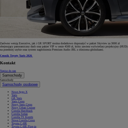
Zarówno wersję Executive, jak i GR SPORT można dodatkowo doposażyć w pakiet Skyview za 3000 zł
obejmujący panoramiczny dach oraz pakiet VIP w cenie 4500 zł, który zawiera wyświetlacz projekcyjny (HUD)
na przedniej szybie oraz system nagłośnienia Premium Audio JBL z ośmioma głośnikami.
Cennik Toyoty Yaris 2026
Kontakt
Napisz do nas
Samochody
Samochody
Samochody osobowe
Nowe Aygo X
Yaris
GR Yaris
Yaris Cross
Nowy Yaris Cross
Nowy Urban Cruiser
Corolla Hatchback
Corolla Sedan
Corolla TS Kombi
Nowa Corolla Cross
Toyota C-HR
Toyota C-HR Plug-in