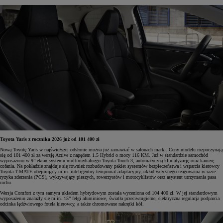
Toyota Yaris z rocznika 2026 już od 101 400 zł
Nową Toyotę Yaris w najświeższej odsłonie można już zamawiać w salonach marki. Ceny modelu rozpoczynają
się od 101 400 zł za wersję Active z napędem 1.5 Hybrid o mocy 116 KM. Już w standardzie samochód
wyposażono w 9” ekran systemu multimedialnego Toyota Touch 3, automatyczną klimatyzację oraz kamerę
cofania. Na pokładzie znajduje się również rozbudowany pakiet systemów bezpieczeństwa i wsparcia kierowcy
Toyota T-MATE obejmujący m.in. inteligentny tempomat adaptacyjny, układ wczesnego reagowania w razie
ryzyka zderzenia (PCS), wykrywający pieszych, rowerzystów i motocyklistów oraz asystent utrzymania pasa
ruchu.
Wersja Comfort z tym samym układem hybrydowym została wyceniona od 104 400 zł. W jej standardowym
wyposażeniu znalazły się m.in. 15” felgi aluminiowe, światła przeciwmgielne, elektryczna regulacja podparcia
odcinka lędźwiowego fotela kierowcy, a także chromowane nakrętki kół.