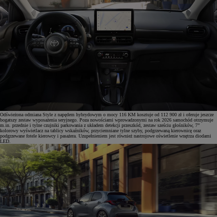
Odświeżona odmiana Style z napędem hybrydowym o mocy 116 KM kosztuje od 112 900 zł i oferuje jeszcze
bogatszy zestaw wyposażenia seryjnego. Poza nowościami wprowadzonymi na rok 2026 samochód otrzymuje
m.in. przednie i tylne czujniki parkowania z układem detekcji przeszkód, zestaw sześciu głośników, 7”
kolorowy wyświetlacz na tablicy wskaźników, przyciemniane tylne szyby, podgrzewaną kierownicę oraz
podgrzewane fotele kierowcy i pasażera. Uzupełnieniem jest również nastrojowe oświetlenie wnętrza diodami
LED.