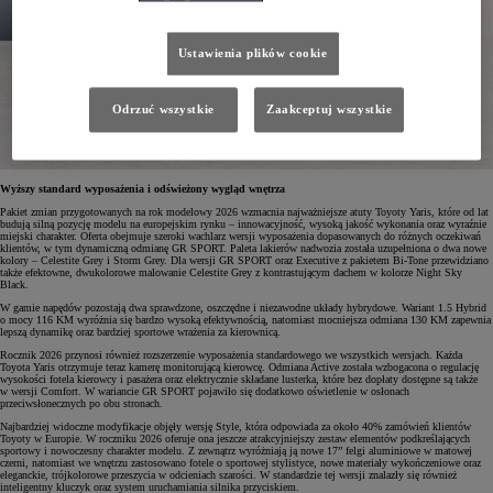
Ustawienia plików cookie
Odrzuć wszystkie
Zaakceptuj wszystkie
Wyższy standard wyposażenia i odświeżony wygląd wnętrza
Pakiet zmian przygotowanych na rok modelowy 2026 wzmacnia najważniejsze atuty Toyoty Yaris, które od lat
budują silną pozycję modelu na europejskim rynku – innowacyjność, wysoką jakość wykonania oraz wyraźnie
miejski charakter. Oferta obejmuje szeroki wachlarz wersji wyposażenia dopasowanych do różnych oczekiwań
klientów, w tym dynamiczną odmianę GR SPORT. Paleta lakierów nadwozia została uzupełniona o dwa nowe
kolory – Celestite Grey i Storm Grey. Dla wersji GR SPORT oraz Executive z pakietem Bi-Tone przewidziano
także efektowne, dwukolorowe malowanie Celestite Grey z kontrastującym dachem w kolorze Night Sky
Black.
W gamie napędów pozostają dwa sprawdzone, oszczędne i niezawodne układy hybrydowe. Wariant 1.5 Hybrid
o mocy 116 KM wyróżnia się bardzo wysoką efektywnością, natomiast mocniejsza odmiana 130 KM zapewnia
lepszą dynamikę oraz bardziej sportowe wrażenia za kierownicą.
Rocznik 2026 przynosi również rozszerzenie wyposażenia standardowego we wszystkich wersjach. Każda
Toyota Yaris otrzymuje teraz kamerę monitorującą kierowcę. Odmiana Active została wzbogacona o regulację
wysokości fotela kierowcy i pasażera oraz elektrycznie składane lusterka, które bez dopłaty dostępne są także
w wersji Comfort. W wariancie GR SPORT pojawiło się dodatkowo oświetlenie w osłonach
przeciwsłonecznych po obu stronach.
Najbardziej widoczne modyfikacje objęły wersję Style, która odpowiada za około 40% zamówień klientów
Toyoty w Europie. W roczniku 2026 oferuje ona jeszcze atrakcyjniejszy zestaw elementów podkreślających
sportowy i nowoczesny charakter modelu. Z zewnątrz wyróżniają ją nowe 17” felgi aluminiowe w matowej
czerni, natomiast we wnętrzu zastosowano fotele o sportowej stylistyce, nowe materiały wykończeniowe oraz
eleganckie, trójkolorowe przeszycia w odcieniach szarości. W standardzie tej wersji znalazły się również
inteligentny kluczyk oraz system uruchamiania silnika przyciskiem.