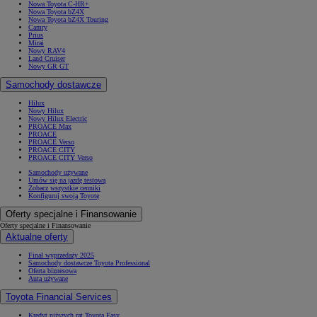
Nowa Toyota C-HR+
Nowa Toyota bZ4X
Nowa Toyota bZ4X Touring
Camry
Prius
Mirai
Nowy RAV4
Land Cruiser
Nowy GR GT
Samochody dostawcze
Hilux
Nowy Hilux
Nowy Hilux Electric
PROACE Max
PROACE
PROACE Verso
PROACE CITY
PROACE CITY Verso
Samochody używane
Umów się na jazdę testową
Zobacz wszystkie cenniki
Konfiguruj swoją Toyotę
Oferty specjalne i Finansowanie
Oferty specjalne i Finansowanie
Aktualne oferty
Finał wyprzedaży 2025
Samochody dostawcze Toyota Professional
Oferta biznesowa
Auta używane
Toyota Financial Services
Kredyt niższych rat Toyota Easy