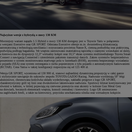
Najwyższe wersje z hybrydą o mocy 130 KM
Mocniejszy wariant napędu 1.5 Hybrid o mocy 130 KM dostępny jest w Toyocie Yaris w połączeniu
z wersjami Executive oraz GR SPORT. Odmiana Executive oferuje m.in. dwustrefową klimatyzację
automatyczną z technologią nawilżania i oczyszczania powietrza Nanoe-X, ciemną podsufitkę oraz praktyczną,
podwójną podłogę bagażnika. We wnętrzu zastosowano materiałową tapicerkę z czarnymi wstawkami ze skóry,
a kierowca ma do dyspozycji 12,3” wirtualny kokpit oraz 10,5” ekran systemu multimedialnego Toyota Smart
Connect z nawigacją Connected i czteroletnim pakietem transmisji danych. Zakres systemów bezpieczeństwa
poszerzono o system monitorowania martwego pola w lusterkach (BSM), asystenta bezpiecznego wysiadania
z pojazdu (SEA) oraz system ostrzegania o ruchu poprzecznym z tyłu pojazdu z automatycznym hamowaniem
(RCTAB). Cena Yarisa w takiej konfiguracji rozpoczyna się od 125 400 zł.
Wersja GR SPORT, wyceniona od 130 900 zł, stanowi najbardziej dynamiczną propozycję w całej gamie
i stylistycznie nawiązuje do sukcesów zespołu TOYOTA GAZOO Racing. Nadwozie wyróżniają 18” felgi
aluminiowe, chromowana końcówka układu wydechowego, nakładki progowe z logo GR SPORT,
charakterystyczny grill tej linii oraz dwukolorowe lakierowanie nadwozia. Sportowy klimat kontynuowany jest
również w kabinie, w której pojawiają się czerwone przeszycia oraz akcenty w kolorze Gun Metal Grey
na drzwiach, bocznych elementach wnętrza, konsoli centralnej i kierownicy. Logo GR umieszczono
na zagłówkach foteli, a także na kierownicy, przycisku uruchamiania silnika oraz wirtualnym kokpicie.