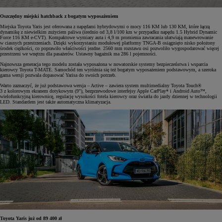
Oszczędny miejski hatchback z bogatym wyposażeniem
Miejska Toyota Yaris jest oferowana z napędami hybrydowymi o mocy 116 KM lub 130 KM, które łączą
dynamikę z niewielkim zużyciem paliwa (średnio od 3,8 l/100 km w przypadku napędu 1.5 Hybrid Dynamic
Force 116 KM e-CVT). Kompaktowe wymiary auta i 4,9 m promienia zawracania ułatwiają manewrowanie
w ciasnych przestrzeniach. Dzięki wykorzystaniu modułowej platformy TNGA-B osiągnięto nisko położony
środek ciężkości, co poprawiło właściwości jezdne. 2560 mm rozstawu osi pozwoliło wygospodarować więcej
przestrzeni we wnętrzu dla pasażerów. Ustawny bagażnik ma 286 l pojemności.
Najnowsza generacja tego modelu została wyposażona w nowatorskie systemy bezpieczeństwa i wsparcia
kierowcy Toyota T-MATE. Samochód ten wyróżnia się też bogatym wyposażeniem podstawowym, a szeroka
gama wersji pozwala dopasować Yarisa do swoich potrzeb.
Warto zaznaczyć, że już podstawowa wersja – Active – zawiera system multimedialny Toyota Touch®
3 z kolorowym ekranem dotykowym (9"), bezprzewodowe interfejsy Apple CarPlay* i Android Auto™,
wielofunkcyjną kierownicę, regulację wysokości fotela kierowcy oraz światła do jazdy dziennej w technologii
LED. Standardem jest także automatyczna klimatyzacja.
Toyota Yaris już od 89 400 zł