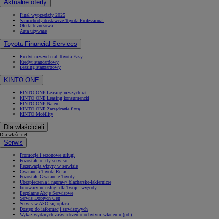
Aktualne oferty
Finał wyprzedaży 2025
Samochody dostawcze Toyota Professional
Oferta biznesowa
Auta używane
Toyota Financial Services
Kredyt niższych rat Toyota Easy
Kredyt standardowy
Leasing standardowy
KINTO ONE
KINTO ONE Leasing niższych rat
KINTO ONE Leasing konsumencki
KINTO ONE Najem
KINTO ONE Zarządzanie flotą
KINTO Mobility
Dla właścicieli
Dla właścicieli
Serwis
Promocje i sezonowe usługi
Pozostałe oferty serwisu
Rezerwacja wizyty w serwisie
Gwarancja Toyota Relax
Pozostałe Gwarancje Toyoty
Ubezpieczenia i naprawy blacharsko-lakiernicze
Innowacyjne usługi dla Twojej wygody
Bezpłatne Akcje Serwisowe
Serwis Dobrych Cen
Serwis w ASO się opłaca
Dostęp do informacji serwisowych
Wykaz wydanych zaświadczeń o odbytym szkoleniu (pdf)