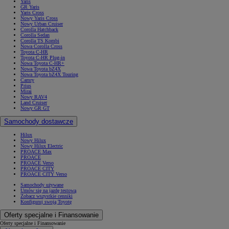
Yaris
GR Yaris
Yaris Cross
Nowy Yaris Cross
Nowy Urban Cruiser
Corolla Hatchback
Corolla Sedan
Corolla TS Kombi
Nowa Corolla Cross
Toyota C-HR
Toyota C-HR Plug-in
Nowa Toyota C-HR+
Nowa Toyota bZ4X
Nowa Toyota bZ4X Touring
Camry
Prius
Mirai
Nowy RAV4
Land Cruiser
Nowy GR GT
Samochody dostawcze
Hilux
Nowy Hilux
Nowy Hilux Electric
PROACE Max
PROACE
PROACE Verso
PROACE CITY
PROACE CITY Verso
Samochody używane
Umów się na jazdę testową
Zobacz wszystkie cenniki
Konfiguruj swoją Toyotę
Oferty specjalne i Finansowanie
Oferty specjalne i Finansowanie