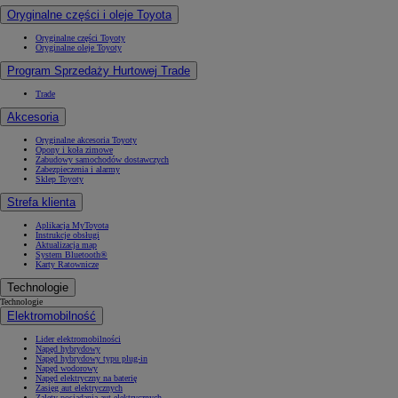
Oryginalne części i oleje Toyota
Oryginalne części Toyoty
Oryginalne oleje Toyoty
Program Sprzedaży Hurtowej Trade
Trade
Akcesoria
Oryginalne akcesoria Toyoty
Opony i koła zimowe
Zabudowy samochodów dostawczych
Zabezpieczenia i alarmy
Sklep Toyoty
Strefa klienta
Aplikacja MyToyota
Instrukcje obsługi
Aktualizacja map
System Bluetooth®
Karty Ratownicze
Technologie
Technologie
Elektromobilność
Lider elektromobilności
Napęd hybrydowy
Napęd hybrydowy typu plug-in
Napęd wodorowy
Napęd elektryczny na baterię
Zasięg aut elektrycznych
Zalety posiadania aut elektrycznych