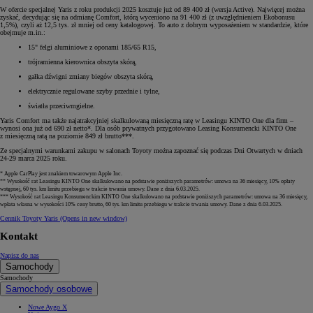
W ofercie specjalnej Yaris z roku produkcji 2025 kosztuje już od 89 400 zł (wersja Active). Najwięcej można
zyskać, decydując się na odmianę Comfort, którą wyceniono na 91 400 zł (z uwzględnieniem Ekobonusu
1,5%), czyli aż 12,5 tys. zł mniej od ceny katalogowej. To auto z dobrym wyposażeniem w standardzie, które
obejmuje m.in.:
15" felgi aluminiowe z oponami 185/65 R15,
trójramienna kierownica obszyta skórą,
gałka dźwigni zmiany biegów obszyta skórą,
elektrycznie regulowane szyby przednie i tylne,
światła przeciwmgielne.
Yaris Comfort ma także najatrakcyjniej skalkulowaną miesięczną ratę w Leasingu KINTO One dla firm –
wynosi ona już od 690 zł netto*. Dla osób prywatnych przygotowano Leasing Konsumencki KINTO One
z miesięczną ratą na poziomie 849 zł brutto***.
Ze specjalnymi warunkami zakupu w salonach Toyoty można zapoznać się podczas Dni Otwartych w dniach
24-29 marca 2025 roku.
* Apple CarPlay jest znakiem towarowym Apple Inc.
** Wysokość rat Leasingu KINTO One skalkulowano na podstawie poniższych parametrów: umowa na 36 miesięcy, 10% opłaty
wstępnej, 60 tys. km limitu przebiegu w trakcie trwania umowy. Dane z dnia 6.03.2025.
*** Wysokość rat Leasingu Konsumenckim KINTO One skalkulowano na podstawie poniższych parametrów: umowa na 36 miesięcy,
wpłata własna w wysokości 10% ceny brutto, 60 tys. km limitu przebiegu w trakcie trwania umowy. Dane z dnia 6.03.2025.
Cennik Toyoty Yaris
(Opens in new window)
Kontakt
Napisz do nas
Samochody
Samochody
Samochody osobowe
Nowe Aygo X