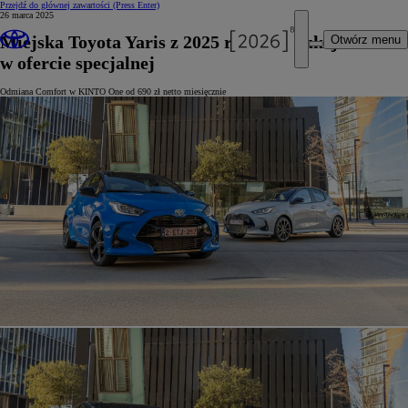
Przejdź do głównej zawartości
(Press Enter)
26 marca 2025
Miejska Toyota Yaris z 2025 roku produkcji
Otwórz menu
w ofercie specjalnej
Odmiana Comfort w KINTO One od 690 zł netto miesięcznie