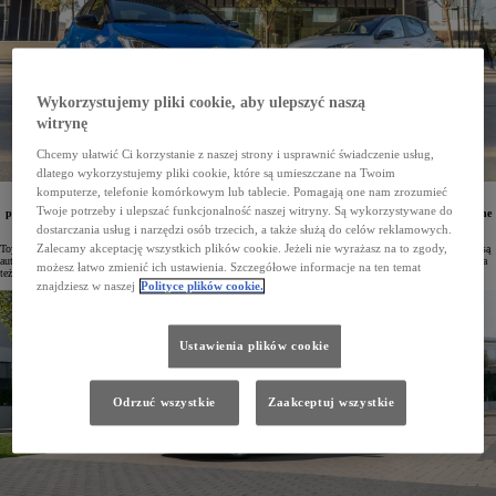
Wykorzystujemy pliki cookie, aby ulepszyć naszą
witrynę
Chcemy ułatwić Ci korzystanie z naszej strony i usprawnić świadczenie usług,
dlatego wykorzystujemy pliki cookie, które są umieszczane na Twoim
komputerze, telefonie komórkowym lub tablecie. Pomagają one nam zrozumieć
Toyota przygotowała ofertę specjalną dla osób chcących nabyć hybrydowego Yarisa z 2025 roku
Twoje potrzeby i ulepszać funkcjonalność naszej witryny. Są wykorzystywane do
produkcji. Rabaty sięgają nawet 12,5 tys. zł, a na wybrane wersje dilerzy oferują na miejscu specjalne
warunki i dodatkowe korzyści. Za wersję podstawową Active zapłacimy już od 89 400 zł.
dostarczania usług i narzędzi osób trzecich, a także służą do celów reklamowych.
Zalecamy akceptację wszystkich plików cookie. Jeżeli nie wyrażasz na to zgody,
Toyota Yaris to najczęściej wybierany samochód segmentu B w Polsce. Obecnie w salonach marki dostępne są
auta z 2025 roku produkcji w bardzo atrakcyjnych cenach. Rabaty sięgają nawet 12,5 tys. zł, a do tego można
możesz łatwo zmienić ich ustawienia. Szczegółowe informacje na ten temat
też skorzystać ze specjalnych warunków i dodatkowych korzyści.
znajdziesz w naszej
Polityce plików cookie.
Ustawienia plików cookie
Odrzuć wszystkie
Zaakceptuj wszystkie