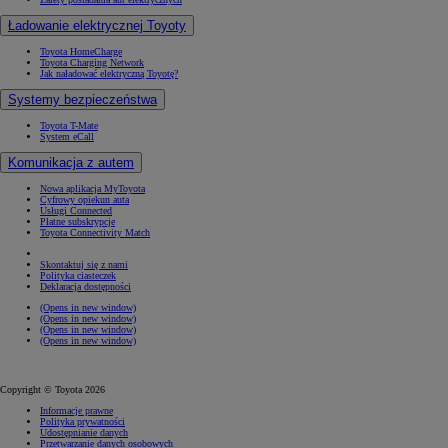
Ładowanie elektrycznej Toyoty
Toyota HomeCharge
Toyota Charging Network
Jak naładować elektryczną Toyotę?
Systemy bezpieczeństwa
Toyota T-Mate
System eCall
Komunikacja z autem
Nowa aplikacja MyToyota
Cyfrowy opiekun auta
Usługi Connected
Płatne subskrypcje
Toyota Connectivity Match
Skontaktuj się z nami
Polityka ciasteczek
Deklaracja dostępności
(Opens in new window)
(Opens in new window)
(Opens in new window)
(Opens in new window)
Copyright © Toyota 2026
Informacje prawne
Polityka prywatności
Udostępnianie danych
Przetwarzanie danych osobowych