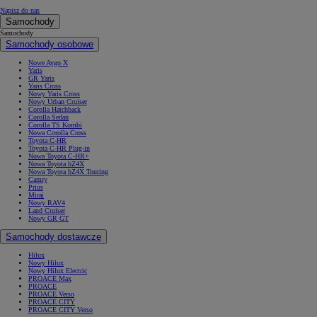
Napisz do nas
Samochody
Samochody
Samochody osobowe
Nowe Aygo X
Yaris
GR Yaris
Yaris Cross
Nowy Yaris Cross
Nowy Urban Cruiser
Corolla Hatchback
Corolla Sedan
Corolla TS Kombi
Nowa Corolla Cross
Toyota C-HR
Toyota C-HR Plug-in
Nowa Toyota C-HR+
Nowa Toyota bZ4X
Nowa Toyota bZ4X Touring
Camry
Prius
Mirai
Nowy RAV4
Land Cruiser
Nowy GR GT
Samochody dostawcze
Hilux
Nowy Hilux
Nowy Hilux Electric
PROACE Max
PROACE
PROACE Verso
PROACE CITY
PROACE CITY Verso