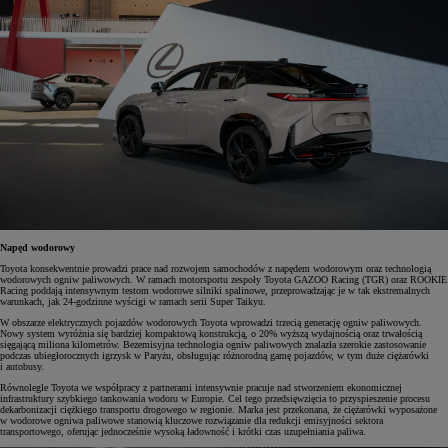
Napęd wodorowy
Toyota konsekwentnie prowadzi prace nad rozwojem samochodów z napędem wodorowym oraz technologią
wodorowych ogniw paliwowych. W ramach motorsportu zespoły Toyota GAZOO Racing (TGR) oraz ROOKIE
Racing poddają intensywnym testom wodorowe silniki spalinowe, przeprowadzając je w tak ekstremalnych
warunkach, jak 24-godzinne wyścigi w ramach serii Super Taikyu.
W obszarze elektrycznych pojazdów wodorowych Toyota wprowadzi trzecią generację ogniw paliwowych.
Nowy system wyróżnia się bardziej kompaktową konstrukcją, o 20% wyższą wydajnością oraz trwałością
sięgającą miliona kilometrów. Bezemisyjna technologia ogniw paliwowych znalazła szerokie zastosowanie
podczas ubiegłorocznych igrzysk w Paryżu, obsługując różnorodną gamę pojazdów, w tym duże ciężarówki
i autobusy.
Równolegle Toyota we współpracy z partnerami intensywnie pracuje nad stworzeniem ekonomicznej
infrastruktury szybkiego tankowania wodoru w Europie. Cel tego przedsięwzięcia to przyspieszenie procesu
dekarbonizacji ciężkiego transportu drogowego w regionie. Marka jest przekonana, że ciężarówki wyposażone
w wodorowe ogniwa paliwowe stanowią kluczowe rozwiązanie dla redukcji emisyjności sektora
transportowego, oferując jednocześnie wysoką ładowność i krótki czas uzupełniania paliwa.