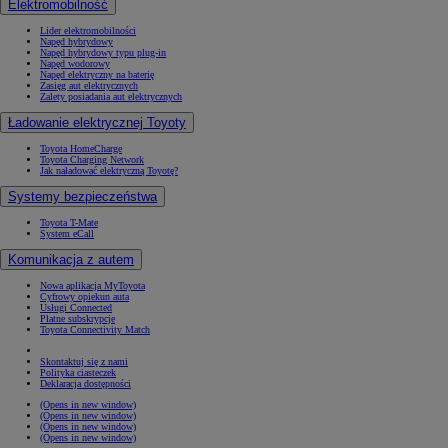
Elektromobilność
Lider elektromobilności
Napęd hybrydowy
Napęd hybrydowy typu plug-in
Napęd wodorowy
Napęd elektryczny na baterię
Zasięg aut elektrycznych
Zalety posiadania aut elektrycznych
Ładowanie elektrycznej Toyoty
Toyota HomeCharge
Toyota Charging Network
Jak naładować elektryczną Toyotę?
Systemy bezpieczeństwa
Toyota T-Mate
System eCall
Komunikacja z autem
Nowa aplikacja MyToyota
Cyfrowy opiekun auta
Usługi Connected
Płatne subskrypcje
Toyota Connectivity Match
Skontaktuj się z nami
Polityka ciasteczek
Deklaracja dostępności
(Opens in new window)
(Opens in new window)
(Opens in new window)
(Opens in new window)