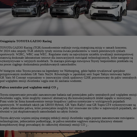
Osiągnięcia TOYOTA GAZOO Racing
TOYOTA GAZOO Racing (TGR) konsekwentnie realizuje swoją strategiczną misję w ramach koncernu.
W 2024 roku zespoły TGR zdobyły tytuły mistrza świata producentów w trzech prestiżowych cyklach
sportowych: W2RC, WRC oraz WEC. Regularne starty na najwyższym szczeblu rywalizacji motorsportowej
stanowią doskonałe laboratorium testowe dla innowacyjnych rozwiązań technologicznych, które następnie są
wykorzystywane w seryjnych modelach. Ta znacząca przewaga rozwojowa Toyoty bezpośrednio przekłada się
na proces ciągłego doskonalenia produkowanych samochodów.
W bieżącym roku Toyota powraca na legendarny tor Nürburgring, gdzie będzie rywalizować specjalnie
przygotowanym modelem GR Yaris Nur24. Równolegle w japońskiej serii Super Taikyu testowany będzie
GR Yaris M Concept wyposażony w innowacyjny silnik spalinowy G20E przystosowany do paliw neutralnych
pod względem emisji dwutlenku węgla oraz do zasilania wodorem.
Paliwa neutralne pod względem emisji CO
2
Toyota nieprzerwanie prowadzi zaawansowane badania nad potencjałem paliw neutralnych pod względem emisji
dwutlenku węgla, które mogłyby stanowić alternatywę dla konwencjonalnych źródeł napędu w motoryzacji.
Przez wiele lat firma konsekwentnie testuje biopaliwa i paliwa syntetyczne w wyścigowych pojazdach
sportowych. W modelach takich jak GR010 Hybrid, GR Yaris Rally1 oraz GR Supra GT4 wykorzystywane są
w pełni odnawialne paliwa, które potencjalnie mogłyby być stosowane nie tylko w najnowszych pojazdach, ale
również w już eksploatowanych samochodach na całym świecie.
Toyota aktywnie wspiera unijną strategię redukcji emisji dwutlenku węgla poprzez zaawansowane rozwiązania
technologiczne, jednocześnie podkreślając, że paliwa neutralne węglowo stanowią kluczowy element
kompleksowej drogi prowadzącej do całkowitej eliminacji emisji CO
.
2