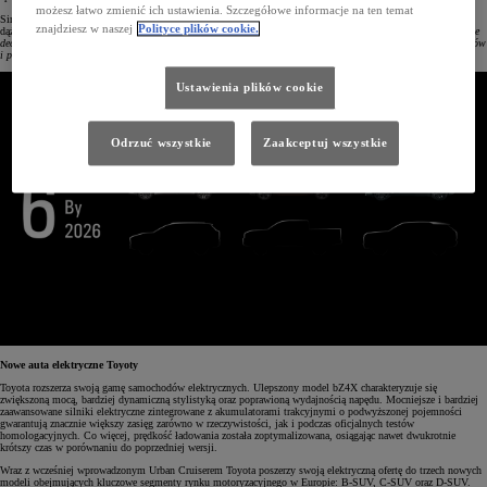
możesz łatwo zmienić ich ustawienia. Szczegółowe informacje na ten temat
Simon Humphries, Chief Branding Officer i członek zarządu Toyota Motor Corporation, tak podsumował
znajdziesz w naszej
Polityce plików cookie.
dążenia marki:
„Chcemy, aby wszyscy klienci czuli, że mają możliwość podjęcia właściwej i dobrej dla siebie
decyzji. Zapewnienie szerokiego wyboru leży u podstaw naszej filozofii tworzenia coraz lepszych samochodów
i przekłada się na naszą drogę do zrównoważonego rozwoju”.
Ustawienia plików cookie
Odrzuć wszystkie
Zaakceptuj wszystkie
Nowe auta elektryczne Toyoty
Toyota rozszerza swoją gamę samochodów elektrycznych. Ulepszony model bZ4X charakteryzuje się
zwiększoną mocą, bardziej dynamiczną stylistyką oraz poprawioną wydajnością napędu. Mocniejsze i bardziej
zaawansowane silniki elektryczne zintegrowane z akumulatorami trakcyjnymi o podwyższonej pojemności
gwarantują znacznie większy zasięg zarówno w rzeczywistości, jak i podczas oficjalnych testów
homologacyjnych. Co więcej, prędkość ładowania została zoptymalizowana, osiągając nawet dwukrotnie
krótszy czas w porównaniu do poprzedniej wersji.
Wraz z wcześniej wprowadzonym Urban Cruiserem Toyota poszerzy swoją elektryczną ofertę do trzech nowych
modeli obejmujących kluczowe segmenty rynku motoryzacyjnego w Europie: B-SUV, C-SUV oraz D-SUV.