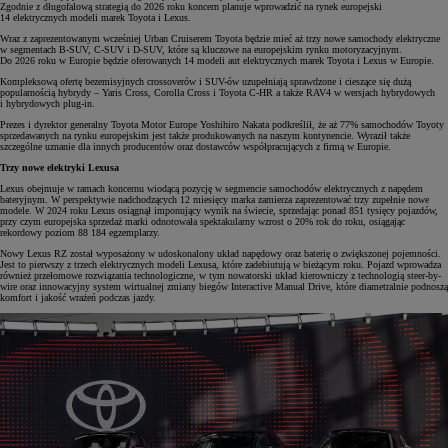
Zgodnie z długofalową strategią do 2026 roku koncern planuje wprowadzić na rynek europejski
14 elektrycznych modeli marek Toyota i Lexus.
Wraz z zaprezentowanym wcześniej Urban Cruiserem Toyota będzie mieć aż trzy nowe samochody elektryczne
w segmentach B-SUV, C-SUV i D-SUV, które są kluczowe na europejskim rynku motoryzacyjnym.
Do 2026 roku w Europie będzie oferowanych 14 modeli aut elektrycznych marek Toyota i Lexus w Europie.
Kompleksową ofertę bezemisyjnych crossoverów i SUV-ów uzupełniają sprawdzone i cieszące się dużą
popularnością hybrydy – Yaris Cross, Corolla Cross i Toyota C-HR a także RAV4 w wersjach hybrydowych
i hybrydowych plug-in.
Prezes i dyrektor generalny Toyota Motor Europe Yoshihiro Nakata podkreślił, że aż 77% samochodów Toyoty
sprzedawanych na rynku europejskim jest także produkowanych na naszym kontynencie. Wyraził także
szczególne uznanie dla innych producentów oraz dostawców współpracujących z firmą w Europie.
Trzy nowe elektryki Lexusa
Lexus obejmuje w ramach koncernu wiodącą pozycję w segmencie samochodów elektrycznych z napędem
bateryjnym. W perspektywie nadchodzących 12 miesięcy marka zamierza zaprezentować trzy zupełnie nowe
modele. W 2024 roku Lexus osiągnął imponujący wynik na świecie, sprzedając ponad 851 tysięcy pojazdów,
przy czym europejska sprzedaż marki odnotowała spektakularny wzrost o 20% rok do roku, osiągając
rekordowy poziom 88 184 egzemplarzy.
Nowy Lexus RZ został wyposażony w udoskonalony układ napędowy oraz baterię o zwiększonej pojemności.
Jest to pierwszy z trzech elektrycznych modeli Lexusa, które zadebiutują w bieżącym roku. Pojazd wprowadza
również przełomowe rozwiązania technologiczne, w tym nowatorski układ kierowniczy z technologią steer-by-
wire oraz innowacyjny system wirtualnej zmiany biegów Interactive Manual Drive, które diametralnie podnoszą
komfort i jakość wrażeń podczas jazdy.