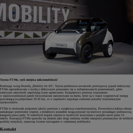
Toyota FT-Me, czyli miejska mikromobilność
Realizując swoją filozofię „Mobility for All”, Toyota przedstawia nowatorski prototypowy pojazd elektryczny
FT-Me zaprojektowany z myślą o efektywnym poruszaniu się w zurbanizowanych przestrzeniach, gdzie
tradycyjne samochody napotykają liczne ograniczenia. Kompaktowy prototyp wyposażono
w najnowocześniejsze panele fotowoltaiczne zamontowane na dachu, które są w stanie wygenerować energię
pozwalającą na przejechanie 20-30 km, co w zupełności zaspokaja codzienne potrzeby komunikacyjne
użytkowników.
FT-Me to doskonałe połączenie jakości premium z wyjątkową wszechstronnością. Dwuosobowa kabina oferuje
zaskakująco przestronne wnętrze, a dodatkowo pojazdem mogą poruszać się kierowcy posiadający podstawową
kategorię prawa jazdy. W niektórych krajach oznacza to możliwość korzystania z pojazdu nawet przez 14-
latków. Koncepcja FT-Me sprawdzi się idealnie jako drugi rodzinny środek transportu przeznaczony do krótkich
podróży miejskich, stanowiąc świetne rozwiązanie w codziennej mobilności.
Kontakt