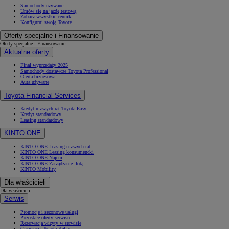
Samochody używane
Umów się na jazdę testową
Zobacz wszystkie cenniki
Konfiguruj swoją Toyotę
Oferty specjalne i Finansowanie
Oferty specjalne i Finansowanie
Aktualne oferty
Finał wyprzedaży 2025
Samochody dostawcze Toyota Professional
Oferta biznesowa
Auta używane
Toyota Financial Services
Kredyt niższych rat Toyota Easy
Kredyt standardowy
Leasing standardowy
KINTO ONE
KINTO ONE Leasing niższych rat
KINTO ONE Leasing konsumencki
KINTO ONE Najem
KINTO ONE Zarządzanie flotą
KINTO Mobility
Dla właścicieli
Dla właścicieli
Serwis
Promocje i sezonowe usługi
Pozostałe oferty serwisu
Rezerwacja wizyty w serwisie
Gwarancja Toyota Relax