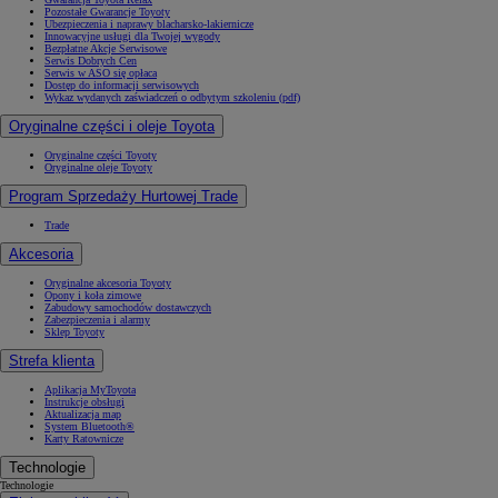
Pozostałe Gwarancje Toyoty
Ubezpieczenia i naprawy blacharsko-lakiernicze
Innowacyjne usługi dla Twojej wygody
Bezpłatne Akcje Serwisowe
Serwis Dobrych Cen
Serwis w ASO się opłaca
Dostęp do informacji serwisowych
Wykaz wydanych zaświadczeń o odbytym szkoleniu (pdf)
Oryginalne części i oleje Toyota
Oryginalne części Toyoty
Oryginalne oleje Toyoty
Program Sprzedaży Hurtowej Trade
Trade
Akcesoria
Oryginalne akcesoria Toyoty
Opony i koła zimowe
Zabudowy samochodów dostawczych
Zabezpieczenia i alarmy
Sklep Toyoty
Strefa klienta
Aplikacja MyToyota
Instrukcje obsługi
Aktualizacja map
System Bluetooth®
Karty Ratownicze
Technologie
Technologie