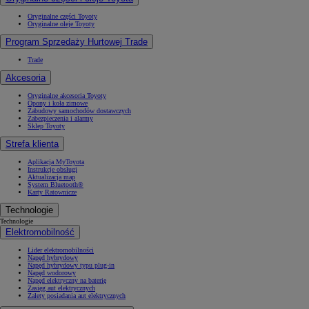
Oryginalne części Toyoty
Oryginalne oleje Toyoty
Program Sprzedaży Hurtowej Trade
Trade
Akcesoria
Oryginalne akcesoria Toyoty
Opony i koła zimowe
Zabudowy samochodów dostawczych
Zabezpieczenia i alarmy
Sklep Toyoty
Strefa klienta
Aplikacja MyToyota
Instrukcje obsługi
Aktualizacja map
System Bluetooth®
Karty Ratownicze
Technologie
Technologie
Elektromobilność
Lider elektromobilności
Napęd hybrydowy
Napęd hybrydowy typu plug-in
Napęd wodorowy
Napęd elektryczny na baterię
Zasięg aut elektrycznych
Zalety posiadania aut elektrycznych