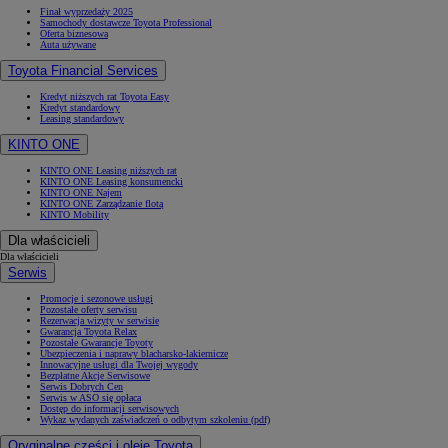
Finał wyprzedaży 2025
Samochody dostawcze Toyota Professional
Oferta biznesowa
Auta używane
Toyota Financial Services
Kredyt niższych rat Toyota Easy
Kredyt standardowy
Leasing standardowy
KINTO ONE
KINTO ONE Leasing niższych rat
KINTO ONE Leasing konsumencki
KINTO ONE Najem
KINTO ONE Zarządzanie flotą
KINTO Mobility
Dla właścicieli
Dla właścicieli
Serwis
Promocje i sezonowe usługi
Pozostałe oferty serwisu
Rezerwacja wizyty w serwisie
Gwarancja Toyota Relax
Pozostałe Gwarancje Toyoty
Ubezpieczenia i naprawy blacharsko-lakiernicze
Innowacyjne usługi dla Twojej wygody
Bezpłatne Akcje Serwisowe
Serwis Dobrych Cen
Serwis w ASO się opłaca
Dostęp do informacji serwisowych
Wykaz wydanych zaświadczeń o odbytym szkoleniu (pdf)
Oryginalne części i oleje Toyota