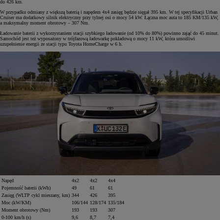
do 426 km.
W przypadku odmiany z większą baterią i napędem 4x4 zasięg będzie sięgał 395 km. W tej specyfikacji Urban
Cruiser ma dodatkowy silnik elektryczny przy tylnej osi o mocy 54 kW. Łączna moc auta to 185 KM/135 kW,
a maksymalny moment obrotowy – 307 Nm.
Ładowanie baterii z wykorzystaniem stacji szybkiego ładowanie (od 10% do 80%) powinno zająć do 45 minut.
Samochód jest też wyposażony w trójfazową ładowarkę pokładową o mocy 11 kW, która umożliwi
uzupełnienie energii ze stacji typu Toyota HomeCharge w 6 h.
Napęd
4x2
4x2
4x4
Pojemność baterii (kWh)
49
61
61
Zasięg (WLTP cykl mieszany, km)
344
426
395
Moc (kW/KM)
106/144
128/174
135/184
Moment obrotowy (Nm)
193
193
307
0-100 km/h (s)
9,6
8,7
7,4