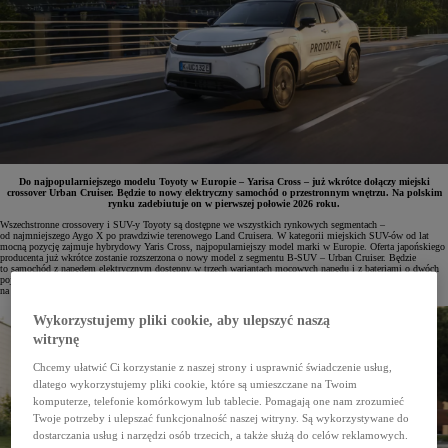
Do najpopularniejszego modelu Toyoty w Europie – Yarisa Cross – już wkrótce dołączy miejski
crossover Urban Cruiser. Będzie to nowy elektryczny samochód o przestronnym wnętrzu. Na polskim
rynku zadebiutuje on w pierwszej połowie 2026 roku.
Wszechstronne crossovery i SUV-y Toyoty są dostępne we wszystkich rynkowych segmentach –
od najmniejszego Aygo X po prawdziwie terenowego Land Cruisera. W kategorii miejskich SUV-ów od lat
mocną pozycję zajmuje hybrydowy Yaris Cross, najpopularniejszy model marki w Europie. Oferta japońskiego
producenta już wkrótce zostanie rozszerzona o nowy model z segmentu B-SUV – Urban Cruiser. Będzie
to samochód z napędem elektrycznym dostępny w trzech wariantach mocowych napędu i z bateriami o dwóch
pojemnościach – 49 kWh lub 61 kWh. Jak wszystkie elektryczne SUV-y Toyoty, napęd będzie przenoszony
na przednią oś lub opcjonalnie na wszystkie koła.
Wykorzystujemy pliki cookie, aby ulepszyć naszą
witrynę
Chcemy ułatwić Ci korzystanie z naszej strony i usprawnić świadczenie usług,
dlatego wykorzystujemy pliki cookie, które są umieszczane na Twoim
komputerze, telefonie komórkowym lub tablecie. Pomagają one nam zrozumieć
Twoje potrzeby i ulepszać funkcjonalność naszej witryny. Są wykorzystywane do
dostarczania usług i narzędzi osób trzecich, a także służą do celów reklamowych.