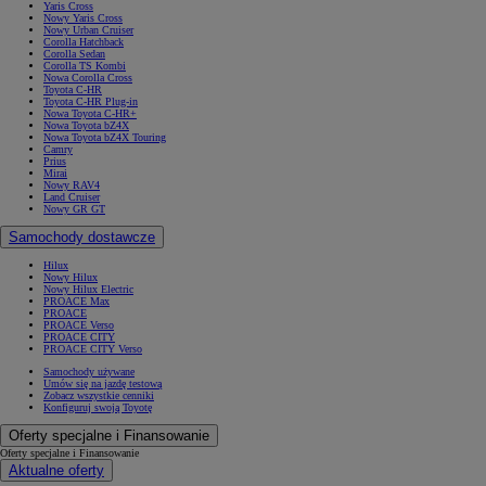
Yaris Cross
Nowy Yaris Cross
Nowy Urban Cruiser
Corolla Hatchback
Corolla Sedan
Corolla TS Kombi
Nowa Corolla Cross
Toyota C-HR
Toyota C-HR Plug-in
Nowa Toyota C-HR+
Nowa Toyota bZ4X
Nowa Toyota bZ4X Touring
Camry
Prius
Mirai
Nowy RAV4
Land Cruiser
Nowy GR GT
Samochody dostawcze
Hilux
Nowy Hilux
Nowy Hilux Electric
PROACE Max
PROACE
PROACE Verso
PROACE CITY
PROACE CITY Verso
Samochody używane
Umów się na jazdę testową
Zobacz wszystkie cenniki
Konfiguruj swoją Toyotę
Oferty specjalne i Finansowanie
Oferty specjalne i Finansowanie
Aktualne oferty