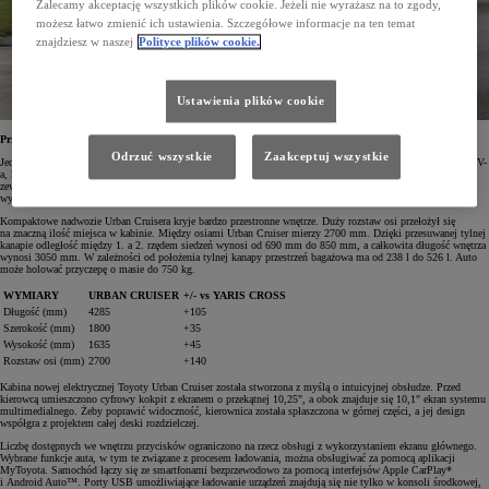
Zalecamy akceptację wszystkich plików cookie. Jeżeli nie wyrażasz na to zgody,
możesz łatwo zmienić ich ustawienia. Szczegółowe informacje na ten temat
znajdziesz w naszej
Polityce plików cookie.
Ustawienia plików cookie
Przestronny miejski SUV
Odrzuć wszystkie
Zaakceptuj wszystkie
Jednym z głównych zadań projektantów elektrycznej Toyoty Urban Cruiser było stworzenie prawdziwego SUV-
a, który będzie idealnie się sprawdzał podczas codziennego przemieszczania się po mieście. Wymiary
zewnętrzne nowego modelu są nieznacznie większe od hybrydowego Yarisa Cross, a promień skrętu, który
wynosi 5,2 m, pozwala na swobodne manewrowanie w ciasnych uliczkach.
Kompaktowe nadwozie Urban Cruisera kryje bardzo przestronne wnętrze. Duży rozstaw osi przełożył się
na znaczną ilość miejsca w kabinie. Między osiami Urban Cruiser mierzy 2700 mm. Dzięki przesuwanej tylnej
kanapie odległość między 1. a 2. rzędem siedzeń wynosi od 690 mm do 850 mm, a całkowita długość wnętrza
wynosi 3050 mm. W zależności od położenia tylnej kanapy przestrzeń bagażowa ma od 238 l do 526 l. Auto
może holować przyczepę o masie do 750 kg.
WYMIARY
URBAN CRUISER
+/- vs YARIS CROSS
Długość (mm)
4285
+105
Szerokość (mm)
1800
+35
Wysokość (mm)
1635
+45
Rozstaw osi (mm)
2700
+140
Kabina nowej elektrycznej Toyoty Urban Cruiser została stworzona z myślą o intuicyjnej obsłudze. Przed
kierowcą umieszczono cyfrowy kokpit z ekranem o przekątnej 10,25", a obok znajduje się 10,1" ekran systemu
multimedialnego. Żeby poprawić widoczność, kierownica została spłaszczona w górnej części, a jej design
współgra z projektem całej deski rozdzielczej.
Liczbę dostępnych we wnętrzu przycisków ograniczono na rzecz obsługi z wykorzystaniem ekranu głównego.
Wybrane funkcje auta, w tym te związane z procesem ładowania, można obsługiwać za pomocą aplikacji
MyToyota. Samochód łączy się ze smartfonami bezprzewodowo za pomocą interfejsów Apple CarPlay*
i Android Auto™. Porty USB umożliwiające ładowanie urządzeń znajdują się nie tylko w konsoli środkowej,