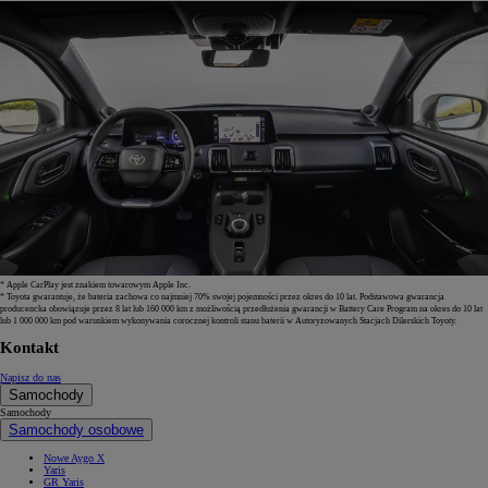
* Apple CarPlay jest znakiem towarowym Apple Inc.
* Toyota gwarantuje, że bateria zachowa co najmniej 70% swojej pojemności przez okres do 10 lat. Podstawowa gwarancja
producencka obowiązuje przez 8 lat lub 160 000 km z możliwością przedłużenia gwarancji w Battery Care Program na okres do 10 lat
lub 1 000 000 km pod warunkiem wykonywania corocznej kontroli stanu baterii w Autoryzowanych Stacjach Dilerskich Toyoty.
Kontakt
Napisz do nas
Samochody
Samochody
Samochody osobowe
Nowe Aygo X
Yaris
GR Yaris