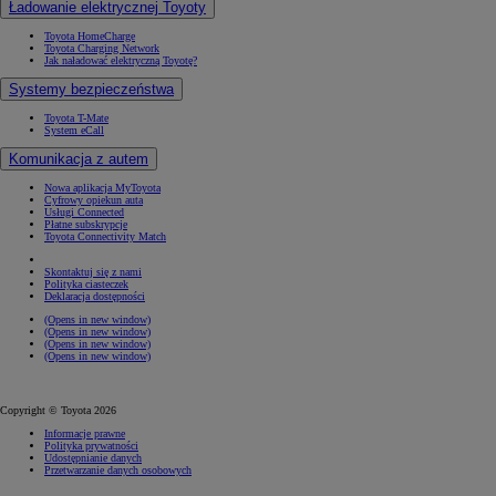
Ładowanie elektrycznej Toyoty
Toyota HomeCharge
Toyota Charging Network
Jak naładować elektryczną Toyotę?
Systemy bezpieczeństwa
Toyota T-Mate
System eCall
Komunikacja z autem
Nowa aplikacja MyToyota
Cyfrowy opiekun auta
Usługi Connected
Płatne subskrypcje
Toyota Connectivity Match
Skontaktuj się z nami
Polityka ciasteczek
Deklaracja dostępności
(Opens in new window)
(Opens in new window)
(Opens in new window)
(Opens in new window)
Copyright © Toyota 2026
Informacje prawne
Polityka prywatności
Udostępnianie danych
Przetwarzanie danych osobowych