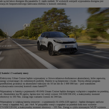
ale są też łatwo dostępne dla pasażerów 2. rzędu siedzeń. W wyższych wersjach wyposażenia dostępna jest
stacja do bezprzewodowego ładowania telefonu w konsoli centralnej.
2 baterie i 3 warianty mocy
Elektryczny Urban Cruiser będzie wyposażony w litowo-żelazowo-fosforanowe akumulatory, które zapewnią
zasięg wystarczający do codziennych podróży. Baterie te są bezpieczne i trwałe. Toyota oferuje program
przedłużonej gwarancji na akumulator trakcyjny do 10 lat lub do 1 000 000 km – pod warunkiem
wykonywania corocznej kontroli stanu baterii**.
Wyposażony w baterię o pojemności 49 kWh Urnam Cruiser będzie dostępny wyłącznie z napędem na przednią
oś. Akumulator ma 96 ogniw, łączna moc tej wersji wynosi 144 KM/106 kW, a maksymalny moment
obrotowy to 193 Nm. Zasięg tego wariantu wynosi do 344 km.
Wyposażony w większą baterię crossover – o pojemności 61 kWh (120 ogniw) – będzie dostępny zarówno
w wersji z napędem 4x2, jak i 4x4. W przypadku wersji z napędem na przednie koła moc wyniesie
174 KM/128 kW, a maksymalny moment obrotowy – 193 Nm. Zasięg w cyklu mieszanym WLTP wyniesie