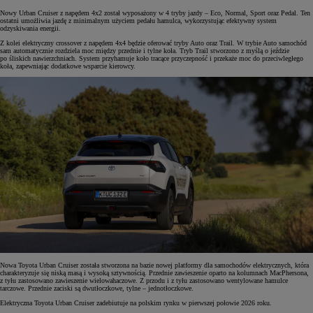
Nowy Urban Cruiser z napędem 4x2 został wyposażony w 4 tryby jazdy – Eco, Normal, Sport oraz Pedal. Ten
ostatni umożliwia jazdę z minimalnym użyciem pedału hamulca, wykorzystując efektywny system
odzyskiwania energii.
Z kolei elektryczny crossover z napędem 4x4 będzie oferować tryby Auto oraz Trail. W trybie Auto samochód
sam automatycznie rozdziela moc między przednie i tylne koła. Tryb Trail stworzono z myślą o jeździe
po śliskich nawierzchniach. System przyhamuje koło tracące przyczepność i przekaże moc do przeciwległego
koła, zapewniając dodatkowe wsparcie kierowcy.
Nowa Toyota Urban Cruiser została stworzona na bazie nowej platformy dla samochodów elektrycznych, która
charakteryzuje się niską masą i wysoką sztywnością. Przednie zawieszenie oparto na kolumnach MacPhersona,
z tyłu zastosowano zawieszenie wielowahaczowe. Z przodu i z tyłu zastosowano wentylowane hamulce
tarczowe. Przednie zaciski są dwutłoczkowe, tylne – jednotłoczkowe.
Elektryczna Toyota Urban Cruiser zadebiutuje na polskim rynku w pierwszej połowie 2026 roku.