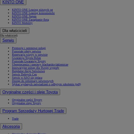
KINTO ONE
KINTO ONE Leasing niższych rat
KINTO ONE Leasing konsumencki
KINTO ONE Najem
KINTO ONE Zarządzanie flotą
KINTO Mobility
Dla właścicieli
Dla właścicieli
Serwis
Promocje i sezonowe usługi
Pozostałe oferty serwisu
Rezerwacja wizyty w serwisie
Gwarancja Toyota Relax
Pozostałe Gwarancje Toyoty
Ubezpieczenia i naprawy blacharsko-lakiernicze
Innowacyjne usługi dla Twojej wygody
Bezpłatne Akcje Serwisowe
Serwis Dobrych Cen
Serwis w ASO się opłaca
Dostęp do informacji serwisowych
Wykaz wydanych zaświadczeń o odbytym szkoleniu (pdf)
Oryginalne części i oleje Toyota
Oryginalne części Toyoty
Oryginalne oleje Toyoty
Program Sprzedaży Hurtowej Trade
Trade
Akcesoria