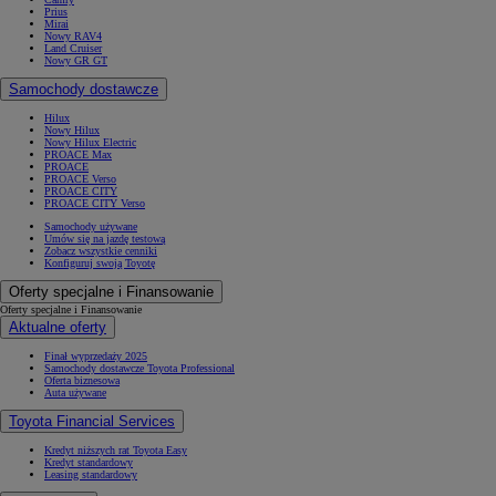
Prius
Mirai
Nowy RAV4
Land Cruiser
Nowy GR GT
Samochody dostawcze
Hilux
Nowy Hilux
Nowy Hilux Electric
PROACE Max
PROACE
PROACE Verso
PROACE CITY
PROACE CITY Verso
Samochody używane
Umów się na jazdę testową
Zobacz wszystkie cenniki
Konfiguruj swoją Toyotę
Oferty specjalne i Finansowanie
Oferty specjalne i Finansowanie
Aktualne oferty
Finał wyprzedaży 2025
Samochody dostawcze Toyota Professional
Oferta biznesowa
Auta używane
Toyota Financial Services
Kredyt niższych rat Toyota Easy
Kredyt standardowy
Leasing standardowy