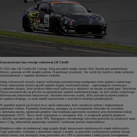
Zaawansowana faza rozwoju wodorowej GR Corolli
W 2025 roku GR Corolla H2 Concept, którą prowadził między innymi Akio Toyoda pod pseudonimem
Morizo, pokonała aż 468 okrążeń podczas 24-godzinnej rywalizacji. Ten wynik był możliwy dzięki kolejnym
udoskonaleniom w napędzie zasilanym wodorem.
Jedną z kluczowych nowości stanowi technologia automatycznego przełączania trybu spalania wodorowego.
Silnik samoczynnie zmienia sposób spalania między stechiometrycznym – zapewniającym wysoką moc –
a spalaniem ubogim, które zwiększa efektywność paliwową w zależności od nacisku na pedał gazu. Dotychczas
Toyota koncentrowała się głównie na optymalizacji spalania stechiometrycznego, by moc silnika wodorowego
dorównywała jednostkom benzynowym. Aktulanie testowano system, który pozwala na płynne przejście
do spalania ubogiego, co może znaleźć zastosowanie w przyszłych modelach produkcyjnych.
W pojeździe pojawił się również nowy zawór tankowania, który umożliwia szybsze i bezpieczniejsze
napełnianie wodoru. Poprzednia konstrukcja, opierająca się na zewnętrznym siłowniku do otwierania
i zamykania zaworu, ograniczała przepływ oraz utrudniała zapewnienie szczelności przy ekstremalnie niskiej
temperaturze -253°C. Nowy zawór wyposażono w wewnętrzny tłok, co zwiększyło przekrój przepływu
i skróciło czas tankowania o około 30%. Rezygnacja z zewnętrznego siłownika pozwoliła też zmniejszyć masę
auta o 2 kg, jednocześnie poprawiając szczelność i podnosząc poziom bezpieczeństwa.
Dodatkowo udało się zredukować wagę pojazdu dzięki zastosowaniu aluminiowych wiązek elektrycznych.
Część przewodów wykonano z aluminium zamiast z miedzi, co pozwoliło wyeliminować problem korozji,
obniżyć koszty oraz zmniejszyć masę przewodów aż o 18% w porównaniu z tradycyjnymi rozwiązaniami.