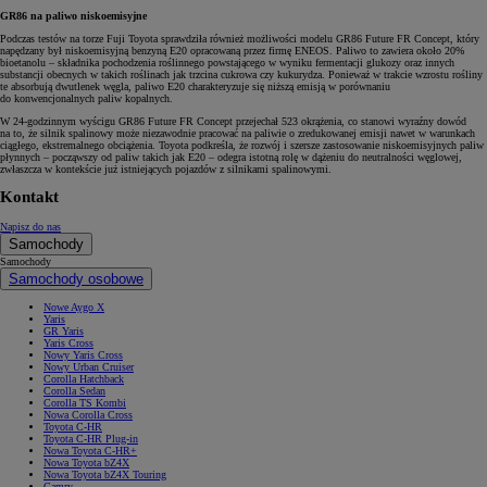
GR86 na paliwo niskoemisyjne
Podczas testów na torze Fuji Toyota sprawdziła również możliwości modelu GR86 Future FR Concept, który
napędzany był niskoemisyjną benzyną E20 opracowaną przez firmę ENEOS. Paliwo to zawiera około 20%
bioetanolu – składnika pochodzenia roślinnego powstającego w wyniku fermentacji glukozy oraz innych
substancji obecnych w takich roślinach jak trzcina cukrowa czy kukurydza. Ponieważ w trakcie wzrostu rośliny
te absorbują dwutlenek węgla, paliwo E20 charakteryzuje się niższą emisją w porównaniu
do konwencjonalnych paliw kopalnych.
W 24-godzinnym wyścigu GR86 Future FR Concept przejechał 523 okrążenia, co stanowi wyraźny dowód
na to, że silnik spalinowy może niezawodnie pracować na paliwie o zredukowanej emisji nawet w warunkach
ciągłego, ekstremalnego obciążenia. Toyota podkreśla, że rozwój i szersze zastosowanie niskoemisyjnych paliw
płynnych – począwszy od paliw takich jak E20 – odegra istotną rolę w dążeniu do neutralności węglowej,
zwłaszcza w kontekście już istniejących pojazdów z silnikami spalinowymi.
Kontakt
Napisz do nas
Samochody
Samochody
Samochody osobowe
Nowe Aygo X
Yaris
GR Yaris
Yaris Cross
Nowy Yaris Cross
Nowy Urban Cruiser
Corolla Hatchback
Corolla Sedan
Corolla TS Kombi
Nowa Corolla Cross
Toyota C-HR
Toyota C-HR Plug-in
Nowa Toyota C-HR+
Nowa Toyota bZ4X
Nowa Toyota bZ4X Touring
Camry