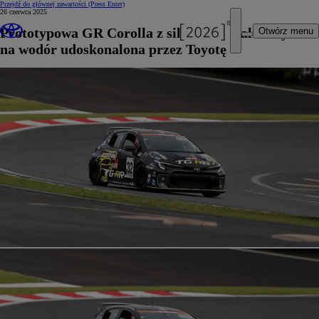
Przejdź do głównej zawartości
(Press Enter)
26 czerwca 2025
Prototypowa GR Corolla z silnikiem spalinowym
Otwórz menu
na wodór udoskonalona przez Toyotę