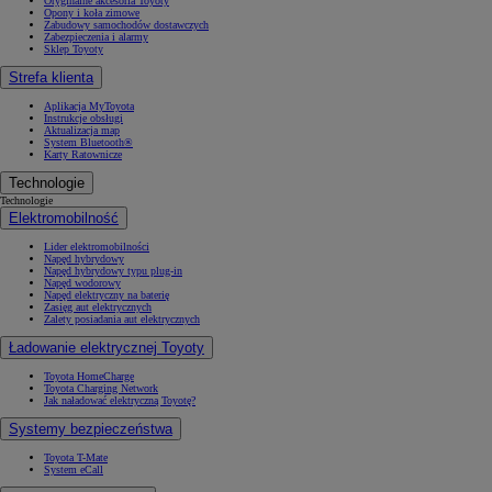
Oryginalne akcesoria Toyoty
Opony i koła zimowe
Zabudowy samochodów dostawczych
Zabezpieczenia i alarmy
Sklep Toyoty
Strefa klienta
Aplikacja MyToyota
Instrukcje obsługi
Aktualizacja map
System Bluetooth®
Karty Ratownicze
Technologie
Technologie
Elektromobilność
Lider elektromobilności
Napęd hybrydowy
Napęd hybrydowy typu plug-in
Napęd wodorowy
Napęd elektryczny na baterię
Zasięg aut elektrycznych
Zalety posiadania aut elektrycznych
Ładowanie elektrycznej Toyoty
Toyota HomeCharge
Toyota Charging Network
Jak naładować elektryczną Toyotę?
Systemy bezpieczeństwa
Toyota T-Mate
System eCall