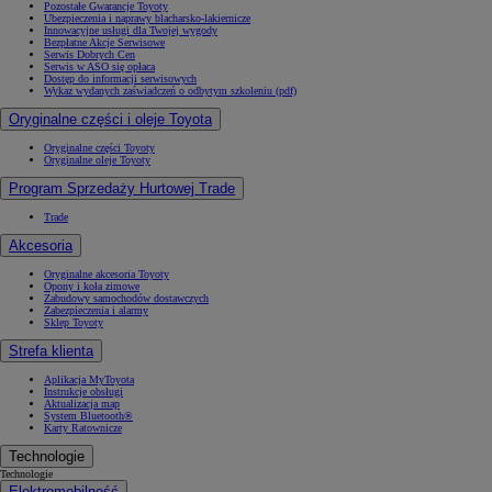
Pozostałe Gwarancje Toyoty
Ubezpieczenia i naprawy blacharsko-lakiernicze
Innowacyjne usługi dla Twojej wygody
Bezpłatne Akcje Serwisowe
Serwis Dobrych Cen
Serwis w ASO się opłaca
Dostęp do informacji serwisowych
Wykaz wydanych zaświadczeń o odbytym szkoleniu (pdf)
Oryginalne części i oleje Toyota
Oryginalne części Toyoty
Oryginalne oleje Toyoty
Program Sprzedaży Hurtowej Trade
Trade
Akcesoria
Oryginalne akcesoria Toyoty
Opony i koła zimowe
Zabudowy samochodów dostawczych
Zabezpieczenia i alarmy
Sklep Toyoty
Strefa klienta
Aplikacja MyToyota
Instrukcje obsługi
Aktualizacja map
System Bluetooth®
Karty Ratownicze
Technologie
Technologie
Elektromobilność