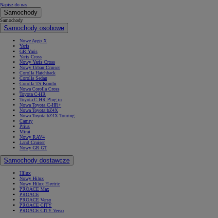
Napisz do nas
Samochody
Samochody
Samochody osobowe
Nowe Aygo X
Yaris
GR Yaris
Yaris Cross
Nowy Yaris Cross
Nowy Urban Cruiser
Corolla Hatchback
Corolla Sedan
Corolla TS Kombi
Nowa Corolla Cross
Toyota C-HR
Toyota C-HR Plug-in
Nowa Toyota C-HR+
Nowa Toyota bZ4X
Nowa Toyota bZ4X Touring
Camry
Prius
Mirai
Nowy RAV4
Land Cruiser
Nowy GR GT
Samochody dostawcze
Hilux
Nowy Hilux
Nowy Hilux Electric
PROACE Max
PROACE
PROACE Verso
PROACE CITY
PROACE CITY Verso