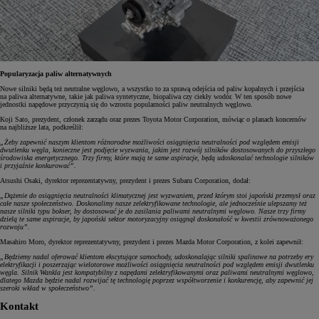
Popularyzacja paliw alternatywnych
Nowe silniki będą też neutralne węglowo, a wszystko to za sprawą odejścia od paliw kopalnych i przejścia
na paliwa alternatywne, takie jak paliwa syntetyczne, biopaliwa czy ciekły wodór. W ten sposób nowe
jednostki napędowe przyczynią się do wzrostu popularności paliw neutralnych węglowo.
Koji Sato, prezydent, członek zarządu oraz prezes Toyota Motor Corporation, mówiąc o planach koncernów
na najbliższe lata, podkreślił:
„Żeby zapewnić naszym klientom różnorodne możliwości osiągnięcia neutralności pod względem emisji
dwutlenku węgla, konieczne jest podjęcie wyzwania, jakim jest rozwój silników dostosowanych do przyszłego
środowiska energetycznego. Trzy firmy, które mają te same aspiracje, będą udoskonalać technologie silników
i przyjaźnie konkurować”.
Atsushi Osaki, dyrektor reprezentatywny, prezydent i prezes Subaru Corporation, dodał:
„Dążenie do osiągnięcia neutralności klimatycznej jest wyzwaniem, przed którym stoi japoński przemysł oraz
całe nasze społeczeństwo. Doskonalimy nasze zelektryfikowane technologie, ale jednocześnie ulepszamy też
nasze silniki typu bokser, by dostosować je do zasilania paliwami neutralnymi węglowo. Nasze trzy firmy
dzielą te same aspiracje, by japoński sektor motoryzacyjny osiągnął doskonałość w kwestii zrównoważonego
rozwoju”.
Masahiro Moro, dyrektor reprezentatywny, prezydent i prezes Mazda Motor Corporation, z kolei zapewnił:
„Będziemy nadal oferować klientom ekscytujące samochody, udoskonalając silniki spalinowe na potrzeby ery
elektryfikacji i poszerzając wielotorowe możliwości osiągnięcia neutralności pod względem emisji dwutlenku
węgla. Silnik Wankla jest kompatybilny z napędami zelektryfikowanymi oraz paliwami neutralnymi węglowo,
dlatego Mazda będzie nadal rozwijać tę technologię poprzez współtworzenie i konkurencję, aby zapewnić jej
szeroki wkład w społeczeństwo”.
Kontakt