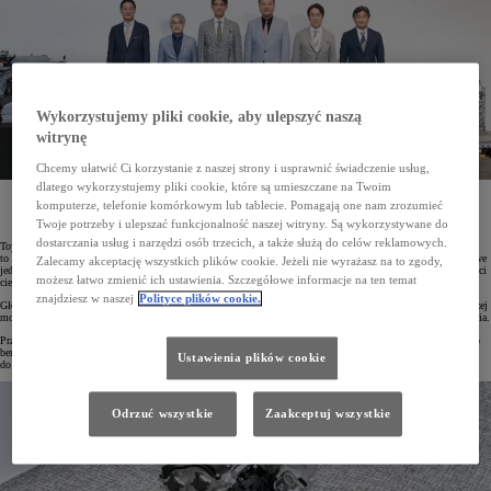
Wykorzystujemy pliki cookie, aby ulepszyć naszą
witrynę
Chcemy ułatwić Ci korzystanie z naszej strony i usprawnić świadczenie usług,
dlatego wykorzystujemy pliki cookie, które są umieszczane na Twoim
Toyota, Subaru i Mazda zawarły porozumienie w sprawie prac rozwojowych nad nową generacją
komputerze, telefonie komórkowym lub tablecie. Pomagają one nam zrozumieć
jednostek spalinowych przystosowanych do elektryfikacji i mogących wykorzystywać paliwa
alternatywne, a tym samym pomóc w osiągnięciu neutralności węglowej.
Twoje potrzeby i ulepszać funkcjonalność naszej witryny. Są wykorzystywane do
dostarczania usług i narzędzi osób trzecich, a także służą do celów reklamowych.
Toyota Motor Corporation (Toyota), Subaru Corporation (Subaru) oraz Mazda Motor Corporation (Mazda)
to firmy, które doskonale rozumieją potrzeby swoich klientów. Każda z nich przez lata rozwijała swoje flagowe
Zalecamy akceptację wszystkich plików cookie. Jeżeli nie wyrażasz na to zgody,
jednostki napędowe: Toyota doskonaliła swoje rzędowe 4-cylindrowe silniki o wysokiej mocy oraz sprawności
możesz łatwo zmienić ich ustawienia. Szczegółowe informacje na ten temat
cieplnej, Subaru – silniki typu bokser, a Mazda – silniki Wankla.
znajdziesz w naszej
Polityce plików cookie.
Głównym celem wszystkich tych działań była dekarbonizacja. Równie istotne było zachowanie jak największej
możliwości wyboru jednostek napędowych, a także zapewnienie łańcuchów dostaw oraz gwarancja zatrudnienia.
Przez lata testowano różne silniki oraz nowoczesne paliwa, w tym m.in. ciekły wodór czy neutralne węglowo
benzyny. Ten proces jasno pokazał, że silniki spalinowe przyszłości odegrają istotną rolę na drodze
Ustawienia plików cookie
do osiągnięcia neutralności klimatycznej.
Odrzuć wszystkie
Zaakceptuj wszystkie