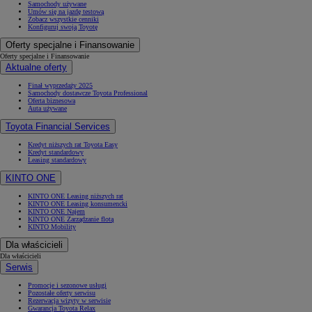
Samochody używane
Umów się na jazdę testową
Zobacz wszystkie cenniki
Konfiguruj swoją Toyotę
Oferty specjalne i Finansowanie
Oferty specjalne i Finansowanie
Aktualne oferty
Finał wyprzedaży 2025
Samochody dostawcze Toyota Professional
Oferta biznesowa
Auta używane
Toyota Financial Services
Kredyt niższych rat Toyota Easy
Kredyt standardowy
Leasing standardowy
KINTO ONE
KINTO ONE Leasing niższych rat
KINTO ONE Leasing konsumencki
KINTO ONE Najem
KINTO ONE Zarządzanie flotą
KINTO Mobility
Dla właścicieli
Dla właścicieli
Serwis
Promocje i sezonowe usługi
Pozostałe oferty serwisu
Rezerwacja wizyty w serwisie
Gwarancja Toyota Relax