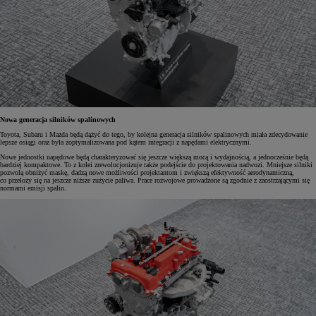
Nowa generacja silników spalinowych
Toyota, Subaru i Mazda będą dążyć do tego, by kolejna generacja silników spalinowych miała zdecydowanie
lepsze osiągi oraz była zoptymalizowana pod kątem integracji z napędami elektrycznymi.
Nowe jednostki napędowe będą charakteryzować się jeszcze większą mocą i wydajnością, a jednocześnie będą
bardziej kompaktowe. To z kolei zrewolucjonizuje także podejście do projektowania nadwozi. Mniejsze silniki
pozwolą obniżyć maskę, dadzą nowe możliwości projektantom i zwiększą efektywność aerodynamiczną,
co przełoży się na jeszcze niższe zużycie paliwa. Prace rozwojowe prowadzone są zgodnie z zaostrzającymi się
normami emisji spalin.