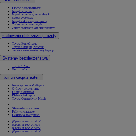
Lider elektromobilności
Napęd hybrydowy
Napęd hybrydowy typu plug-in
Napęd wodorowy
Napęd elektryczny na baterię
Zasięg aut elektrycznych
Zalety posiadania aut elektrycznych
Ładowanie elektrycznej Toyoty
Toyota HomeCharge
Toyota Charging Network
Jak naładować elektryczną Toyotę?
Systemy bezpieczeństwa
Toyota T-Mate
System eCall
Komunikacja z autem
Nowa aplikacja MyToyota
Cyfrowy opiekun auta
Usługi Connected
Płatne subskrypcje
Toyota Connectivity Match
Skontaktuj się z nami
Polityka ciasteczek
Deklaracja dostępności
(Opens in new window)
(Opens in new window)
(Opens in new window)
(Opens in new window)