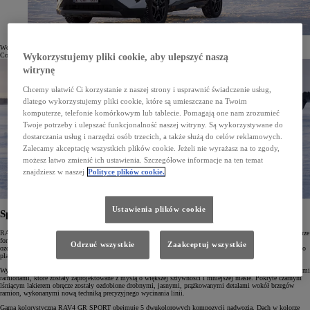
Wcześniej wersja GR SPORT została wprowadzona do takich modeli, jak Yaris, Yaris Cross, Toyota C-HR,
Corolla i Hilux.
Wykorzystujemy pliki cookie, aby ulepszyć naszą
witrynę
Chcemy ułatwić Ci korzystanie z naszej strony i usprawnić świadczenie usług,
dlatego wykorzystujemy pliki cookie, które są umieszczane na Twoim
komputerze, telefonie komórkowym lub tablecie. Pomagają one nam zrozumieć
Twoje potrzeby i ulepszać funkcjonalność naszej witryny. Są wykorzystywane do
dostarczania usług i narzędzi osób trzecich, a także służą do celów reklamowych.
Zalecamy akceptację wszystkich plików cookie. Jeżeli nie wyrażasz na to zgody,
możesz łatwo zmienić ich ustawienia. Szczegółowe informacje na ten temat
znajdziesz w naszej
Polityce plików cookie.
Ustawienia plików cookie
Sportowa stylistyka
RAV4 GR SPORT zachwyca sportowym wyglądem podkreślonym zderzakami, nadkolami i progami w kolorze
fortepianowej czerni, a także lakierowanym przednim grillem GR SPORT. Dolne części zderzaków zostały
Odrzuć wszystkie
Zaakceptuj wszystkie
ozdobione ciemnoszarym, metalicznym wykończeniem. Na przednim grillu i drzwiach bagażnika umieszczono
plakietki z logo GR.
Wyjątkowy charakter wersji GR SPORT podkreślają 19" felgi aluminiowe GR SPORT z pięcioma podwójnymi
ramionami, które zostały zaprojektowane z myślą o większej sztywności i mniejszej masie. Pokryte czarnym
lśniącym lakierem obręcze zostały ozdobione drobnymi, jasnymi, prążkowanymi detalami wokół brzegów
ramion, wykonanymi nową techniką precyzyjnego wycinania linii.
Gama kolorystyczna RAV4 GR SPORT obejmuje 5 dwukolorowych kompozycji nadwozia. Dach w kolorze