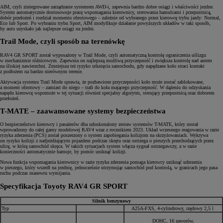
AIM, czyli zintegrowane zarządzanie systemem AWD-i, zapewnia bardzo dobre osiągi i właściwości jezdne.
System automatycznie dostosowuje pracę wspomagania kierownicy, sterowania hamulcami i przepustnicą,
dobór przełożeń i rozdział momentu obrotowego – zależnie od wybranego przez kierowcę trybu jazdy: Normal,
Eco lub Sport. Po wybraniu trybu Sport, AIM modyfikuje działanie powyższych układów w taki sposób,
by auto uzyskało jak najlepsze osiągi na jezdni.
Trail Mode, czyli sposób na terenówkę
RAV4 GR SPORT został wyposażony w Trail Mode, czyli automatyczną kontrolę ograniczenia uślizgu
w mechanizmie różnicowym. Zapewnia on najlepszą możliwą przyczepność i zwiększa kontrolę nad autem
na śliskiej nawierzchni. Zmniejsza też ryzyko utknięcia samochodu, gdy napędzane koło straci kontakt
z podłożem na bardzo nierównym terenie.
Aktywacja systemu Trail Mode sprawia, że pozbawione przyczepności koło może zostać zablokowane,
a moment obrotowy – zamiast do niego – trafi do koła mającego przyczepność. W dążeniu do odzyskania
napędu kierowcę wspomoże w tej sytuacji również specjalny algorytm, sterujący przepustnicą oraz doborem
przełożeń.
T-MATE – zaawansowane systemy bezpieczeństwa
O bezpieczeństwo kierowcy i pasażerów dba udoskonalony zestaw systemów T-MATE, który został
wprowadzony do całej gamy modelowej RAV4 wraz z rocznikiem 2023. Układ wczesnego reagowania w razie
ryzyka zderzenia (PCS) został poszerzony o system zapobiegania kolizjom na skrzyżowaniach. Wykrywa
on ryzyko kolizji z nadjeżdżającym pojazdem podczas skrętu oraz ostrzega o pieszych przechodzących przez
ulicę, w którą samochód skręca. W takich sytuacjach system włącza sygnał ostrzegawczy, a w razie
konieczności automatycznie hamuje, by pomóc uniknąć kolizji.
Nowa funkcja wspomagania kierownicy w razie ryzyka zderzenia pomaga kierowcy uniknąć uderzenia
w pieszego, który wszedł na jezdnię, jednocześnie utrzymując samochód pod kontrolą, w granicach jego pasa
ruchu podczas manewru wymijania.
Specyfikacja Toyoty RAV4 GR SPORT
Silnik benzynowy
Typ
A25A-FXS, 4-cylindrowy, rzędowy 2,5 l
DOHC, 16 zaworów,