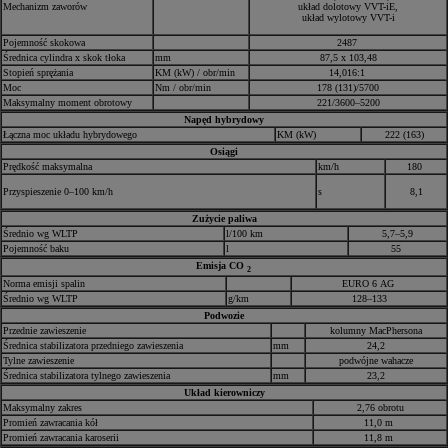
Mechanizm zaworów
układ dolotowy VVT-iE,
układ wylotowy VVT-i
Pojemność skokowa
2487
Średnica cylindra x skok tłoka
mm
87,5 x 103,48
Stopień sprężania
KM (kW) / obr/min
14,016:1
Moc
Nm / obr/min
178 (131)/5700
Maksymalny moment obrotowy
221/3600–5200
Napęd hybrydowy
Łączna moc układu hybrydowego
KM (kW)
222 (163)
Osiągi
Prędkość maksymalna
km/h
180
Przyspieszenie 0–100 km/h
s
8,1
Zużycie paliwa
Średnio wg WLTP
l/100 km
5,7–5,9
Pojemność baku
l
55
Emisja CO
2
Norma emisji spalin
EURO 6 AG
Średnio wg WLTP
g/km
128–133
Podwozie
Przednie zawieszenie
kolumny MacPhersona
Średnica stabilizatora przedniego zawieszenia
mm
24,2
Tylne zawieszenie
podwójne wahacze
Średnica stabilizatora tylnego zawieszenia
mm
23,2
Układ kierowniczy
Maksymalny zakres
2,76 obrotu
Promień zawracania kół
11,0 m
Promień zawracania karoserii
11,8 m