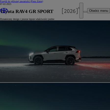
Przejdź do głównej zawartości
(Press Enter)
07-02-2023
Toyota RAV4 GR SPORT
Otwórz menu
Dynamiczny design i jeszcze lepsze właściwości jezdne