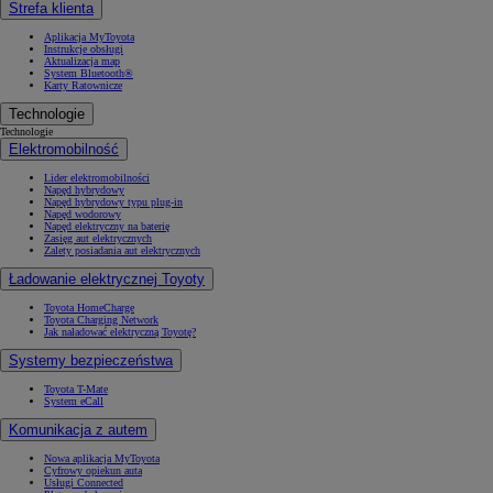
Strefa klienta
Aplikacja MyToyota
Instrukcje obsługi
Aktualizacja map
System Bluetooth®
Karty Ratownicze
Technologie
Technologie
Elektromobilność
Lider elektromobilności
Napęd hybrydowy
Napęd hybrydowy typu plug-in
Napęd wodorowy
Napęd elektryczny na baterię
Zasięg aut elektrycznych
Zalety posiadania aut elektrycznych
Ładowanie elektrycznej Toyoty
Toyota HomeCharge
Toyota Charging Network
Jak naładować elektryczną Toyotę?
Systemy bezpieczeństwa
Toyota T-Mate
System eCall
Komunikacja z autem
Nowa aplikacja MyToyota
Cyfrowy opiekun auta
Usługi Connected