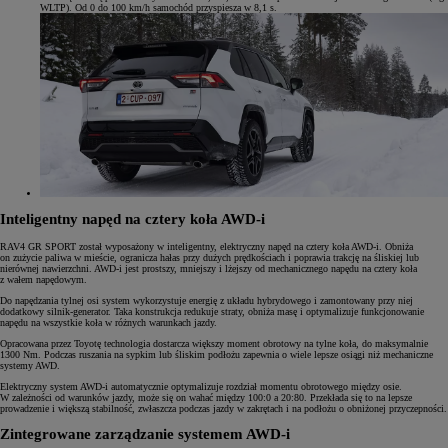
WLTP). Od 0 do 100 km/h samochód przyspiesza w 8,1 s.
Inteligentny napęd na cztery koła AWD-i
RAV4 GR SPORT został wyposażony w inteligentny, elektryczny napęd na cztery koła AWD-i. Obniża
on zużycie paliwa w mieście, ogranicza hałas przy dużych prędkościach i poprawia trakcję na śliskiej lub
nierównej nawierzchni. AWD-i jest prostszy, mniejszy i lżejszy od mechanicznego napędu na cztery koła
z wałem napędowym.
Do napędzania tylnej osi system wykorzystuje energię z układu hybrydowego i zamontowany przy niej
dodatkowy silnik-generator. Taka konstrukcja redukuje straty, obniża masę i optymalizuje funkcjonowanie
napędu na wszystkie koła w różnych warunkach jazdy.
Opracowana przez Toyotę technologia dostarcza większy moment obrotowy na tylne koła, do maksymalnie
1300 Nm. Podczas ruszania na sypkim lub śliskim podłożu zapewnia o wiele lepsze osiągi niż mechaniczne
systemy AWD.
Elektryczny system AWD-i automatycznie optymalizuje rozdział momentu obrotowego między osie.
W zależności od warunków jazdy, może się on wahać między 100:0 a 20:80. Przekłada się to na lepsze
prowadzenie i większą stabilność, zwłaszcza podczas jazdy w zakrętach i na podłożu o obniżonej przyczepności.
Zintegrowane zarządzanie systemem AWD-i