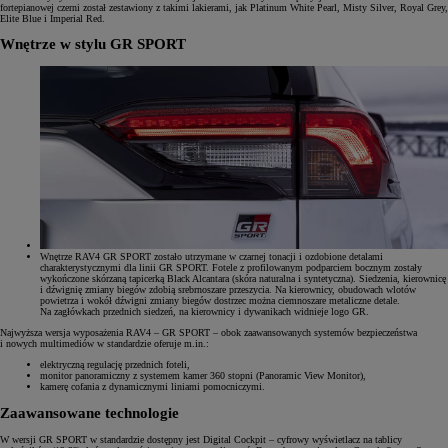
fortepianowej czerni został zestawiony z takimi lakierami, jak Platinum White Pearl, Misty Silver, Royal Grey,
Elite Blue i Imperial Red.
Wnętrze w stylu GR SPORT
Wnętrze RAV4 GR SPORT zostało utrzymane w czarnej tonacji i ozdobione detalami
charakterystycznymi dla linii GR SPORT. Fotele z profilowanym podparciem bocznym zostały
wykończone skórzaną tapicerką Black Alcantara (skóra naturalna i syntetyczna). Siedzenia, kierownicę
i dźwignię zmiany biegów zdobią srebrnoszare przeszycia. Na kierownicy, obudowach wlotów
powietrza i wokół dźwigni zmiany biegów dostrzec można ciemnoszare metaliczne detale.
Na zagłówkach przednich siedzeń, na kierownicy i dywanikach widnieje logo GR.
Najwyższa wersja wyposażenia RAV4 – GR SPORT – obok zaawansowanych systemów bezpieczeństwa
i nowych multimediów w standardzie oferuje m.in.:
elektryczną regulację przednich foteli,
monitor panoramiczny z systemem kamer 360 stopni (Panoramic View Monitor),
kamerę cofania z dynamicznymi liniami pomocniczymi.
Zaawansowane technologie
W wersji GR SPORT w standardzie dostępny jest Digital Cockpit – cyfrowy wyświetlacz na tablicy