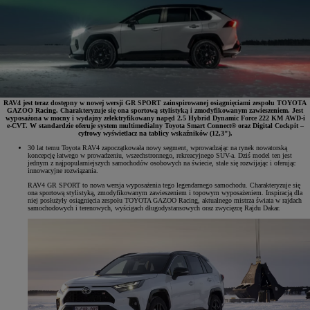
RAV4 jest teraz dostępny w nowej wersji GR SPORT zainspirowanej osiągnięciami zespołu TOYOTA
GAZOO Racing. Charakteryzuje się ona sportową stylistyką i zmodyfikowanym zawieszeniem. Jest
wyposażona w mocny i wydajny zelektryfikowany napęd 2.5 Hybrid Dynamic Force 222 KM AWD-i
e‑CVT. W standardzie oferuje system multimedialny Toyota Smart Connect® oraz Digital Cockpit –
cyfrowy wyświetlacz na tablicy wskaźników (12,3").
30 lat temu Toyota RAV4 zapoczątkowała nowy segment, wprowadzając na rynek nowatorską
koncepcję łatwego w prowadzeniu, wszechstronnego, rekreacyjnego SUV-a. Dziś model ten jest
jednym z najpopularniejszych samochodów osobowych na świecie, stale się rozwijając i oferując
innowacyjne rozwiązania.
RAV4 GR SPORT to nowa wersja wyposażenia tego legendarnego samochodu. Charakteryzuje się
ona sportową stylistyką, zmodyfikowanym zawieszeniem i topowym wyposażeniem. Inspiracją dla
niej posłużyły osiągnięcia zespołu TOYOTA GAZOO Racing, aktualnego mistrza świata w rajdach
samochodowych i terenowych, wyścigach długodystansowych oraz zwycięzcę Rajdu Dakar.