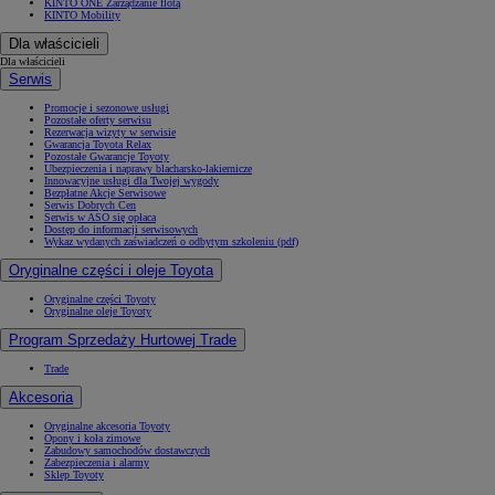
KINTO ONE Zarządzanie flotą
KINTO Mobility
Dla właścicieli
Dla właścicieli
Serwis
Promocje i sezonowe usługi
Pozostałe oferty serwisu
Rezerwacja wizyty w serwisie
Gwarancja Toyota Relax
Pozostałe Gwarancje Toyoty
Ubezpieczenia i naprawy blacharsko-lakiernicze
Innowacyjne usługi dla Twojej wygody
Bezpłatne Akcje Serwisowe
Serwis Dobrych Cen
Serwis w ASO się opłaca
Dostęp do informacji serwisowych
Wykaz wydanych zaświadczeń o odbytym szkoleniu (pdf)
Oryginalne części i oleje Toyota
Oryginalne części Toyoty
Oryginalne oleje Toyoty
Program Sprzedaży Hurtowej Trade
Trade
Akcesoria
Oryginalne akcesoria Toyoty
Opony i koła zimowe
Zabudowy samochodów dostawczych
Zabezpieczenia i alarmy
Sklep Toyoty