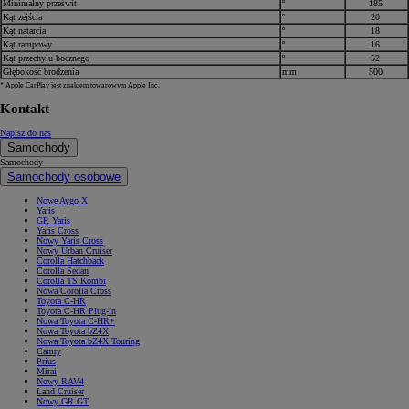
Minimalny prześwit
º
185
Kąt zejścia
º
20
Kąt natarcia
º
18
Kąt rampowy
º
16
Kąt przechyłu bocznego
º
52
Głębokość brodzenia
mm
500
* Apple CarPlay jest znakiem towarowym Apple Inc.
Kontakt
Napisz do nas
Samochody
Samochody
Samochody osobowe
Nowe Aygo X
Yaris
GR Yaris
Yaris Cross
Nowy Yaris Cross
Nowy Urban Cruiser
Corolla Hatchback
Corolla Sedan
Corolla TS Kombi
Nowa Corolla Cross
Toyota C-HR
Toyota C-HR Plug-in
Nowa Toyota C-HR+
Nowa Toyota bZ4X
Nowa Toyota bZ4X Touring
Camry
Prius
Mirai
Nowy RAV4
Land Cruiser
Nowy GR GT