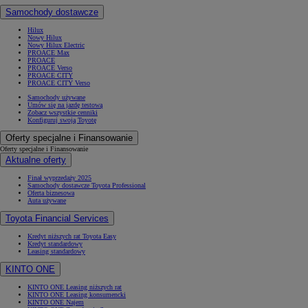
Samochody dostawcze
Hilux
Nowy Hilux
Nowy Hilux Electric
PROACE Max
PROACE
PROACE Verso
PROACE CITY
PROACE CITY Verso
Samochody używane
Umów się na jazdę testową
Zobacz wszystkie cenniki
Konfiguruj swoją Toyotę
Oferty specjalne i Finansowanie
Oferty specjalne i Finansowanie
Aktualne oferty
Finał wyprzedaży 2025
Samochody dostawcze Toyota Professional
Oferta biznesowa
Auta używane
Toyota Financial Services
Kredyt niższych rat Toyota Easy
Kredyt standardowy
Leasing standardowy
KINTO ONE
KINTO ONE Leasing niższych rat
KINTO ONE Leasing konsumencki
KINTO ONE Najem