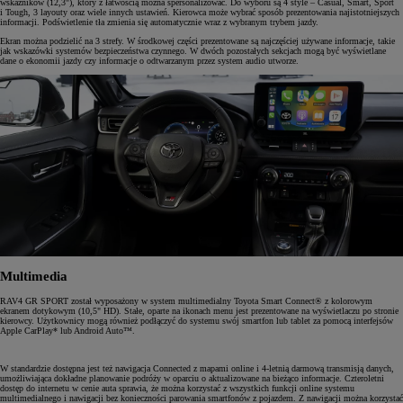
wskaźników (12,3"), który z łatwością można spersonalizować. Do wyboru są 4 style – Casual, Smart, Sport
i Tough, 3 layouty oraz wiele innych ustawień. Kierowca może wybrać sposób prezentowania najistotniejszych
informacji. Podświetlenie tła zmienia się automatycznie wraz z wybranym trybem jazdy.
Ekran można podzielić na 3 strefy. W środkowej części prezentowane są najczęściej używane informacje, takie
jak wskazówki systemów bezpieczeństwa czynnego. W dwóch pozostałych sekcjach mogą być wyświetlane
dane o ekonomii jazdy czy informacje o odtwarzanym przez system audio utworze.
Multimedia
RAV4 GR SPORT został wyposażony w system multimedialny Toyota Smart Connect® z kolorowym
ekranem dotykowym (10,5" HD). Stałe, oparte na ikonach menu jest prezentowane na wyświetlaczu po stronie
kierowcy. Użytkownicy mogą również podłączyć do systemu swój smartfon lub tablet za pomocą interfejsów
Apple CarPlay* lub Android Auto™.
W standardzie dostępna jest też nawigacja Connected z mapami online i 4-letnią darmową transmisją danych,
umożliwiająca dokładne planowanie podróży w oparciu o aktualizowane na bieżąco informacje. Czteroletni
dostęp do internetu w cenie auta sprawia, że można korzystać z wszystkich funkcji online systemu
multimedialnego i nawigacji bez konieczności parowania smartfonów z pojazdem. Z nawigacji można korzystać