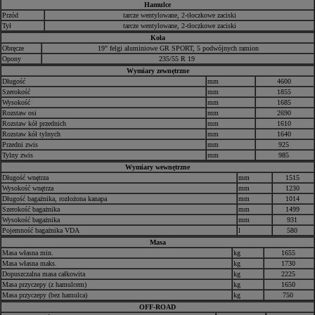
Hamulce
Przód
tarcze wentylowane, 2-tłoczkowe zaciski
Tył
tarcze wentylowane, 2-tłoczkowe zaciski
Koła
Obręcze
19" felgi aluminiowe GR SPORT, 5 podwójnych ramion
Opony
235/55 R 19
Wymiary zewnętrzne
Długość
mm
4600
Szerokość
mm
1855
Wysokość
mm
1685
Rozstaw osi
mm
2690
Rozstaw kół przednich
mm
1610
Rozstaw kół tylnych
mm
1640
Przedni zwis
mm
925
Tylny zwis
mm
985
Wymiary wewnętrzne
Długość wnętrza
mm
1515
Wysokość wnętrza
mm
1230
Długość bagażnika, rozłożona kanapa
mm
1014
Szerokość bagażnika
mm
1499
Wysokość bagażnika
mm
931
Pojemność bagażnika VDA
l
580
Masa
Masa własna min.
kg
1655
Masa własna maks.
kg
1730
Dopuszczalna masa całkowita
kg
2225
Masa przyczepy (z hamulcem)
kg
1650
Masa przyczepy (bez hamulca)
kg
750
OFF-ROAD