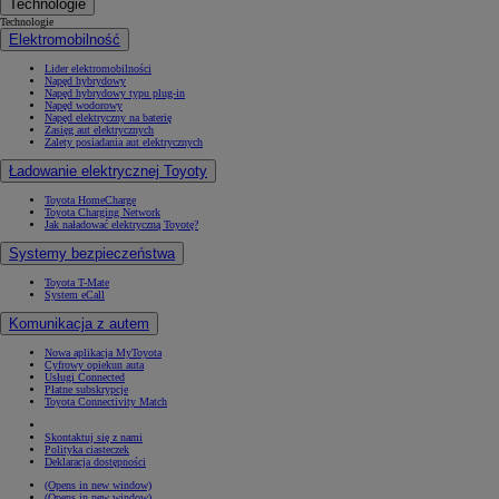
Technologie
Technologie
Elektromobilność
Lider elektromobilności
Napęd hybrydowy
Napęd hybrydowy typu plug-in
Napęd wodorowy
Napęd elektryczny na baterię
Zasięg aut elektrycznych
Zalety posiadania aut elektrycznych
Ładowanie elektrycznej Toyoty
Toyota HomeCharge
Toyota Charging Network
Jak naładować elektryczną Toyotę?
Systemy bezpieczeństwa
Toyota T-Mate
System eCall
Komunikacja z autem
Nowa aplikacja MyToyota
Cyfrowy opiekun auta
Usługi Connected
Płatne subskrypcje
Toyota Connectivity Match
Skontaktuj się z nami
Polityka ciasteczek
Deklaracja dostępności
(Opens in new window)
(Opens in new window)