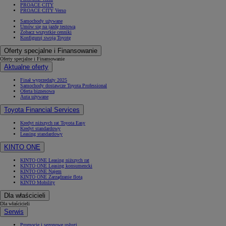
PROACE CITY
PROACE CITY Verso
Samochody używane
Umów się na jazdę testową
Zobacz wszystkie cenniki
Konfiguruj swoją Toyotę
Oferty specjalne i Finansowanie
Oferty specjalne i Finansowanie
Aktualne oferty
Finał wyprzedaży 2025
Samochody dostawcze Toyota Professional
Oferta biznesowa
Auta używane
Toyota Financial Services
Kredyt niższych rat Toyota Easy
Kredyt standardowy
Leasing standardowy
KINTO ONE
KINTO ONE Leasing niższych rat
KINTO ONE Leasing konsumencki
KINTO ONE Najem
KINTO ONE Zarządzanie flotą
KINTO Mobility
Dla właścicieli
Dla właścicieli
Serwis
Promocje i sezonowe usługi