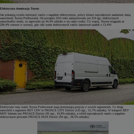
Elektryczna dominacja Toyoty
Jak pokazują wyniki rejestracji vanów z napędem elektrycznym, polscy klienci największym zaufaniem darzą
samochody Toyota Professional. Od początku 2025 roku zarejestrowano już 324 egz. elektrycznych
samochodów marki, co zapewniło jej 44,4% udziału w tej części rynku. Co więcej, Toyota osiągnęła aż
290,4% wzrostu w sytuacji, gdy cały rynek elektrycznych vanów zanotował spadek o 13,4%!
Elektryczne vany marki Toyota Professional mają dominującą pozycję w swoich segmentach. Co drugi
samochód z segmentu BEV CDV to PROACE CITY Electric (135 egz., 52,7% udziału). W kategorii BEV
MDV liderem jest PROACE Electric (95 egz., 43,8% udziału), a wśród największych vanów z napędem
elektrycznym prowadzi PROACE MAX Electric (94 egz., 38,5% udziału).