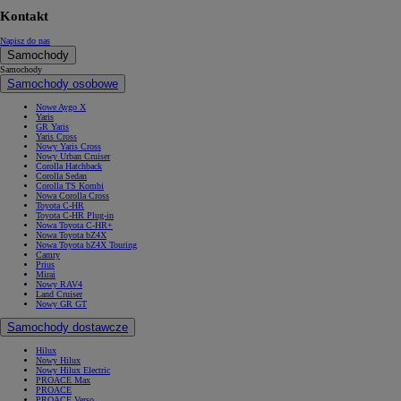
Kontakt
Napisz do nas
Samochody
Samochody
Samochody osobowe
Nowe Aygo X
Yaris
GR Yaris
Yaris Cross
Nowy Yaris Cross
Nowy Urban Cruiser
Corolla Hatchback
Corolla Sedan
Corolla TS Kombi
Nowa Corolla Cross
Toyota C-HR
Toyota C-HR Plug-in
Nowa Toyota C-HR+
Nowa Toyota bZ4X
Nowa Toyota bZ4X Touring
Camry
Prius
Mirai
Nowy RAV4
Land Cruiser
Nowy GR GT
Samochody dostawcze
Hilux
Nowy Hilux
Nowy Hilux Electric
PROACE Max
PROACE
PROACE Verso