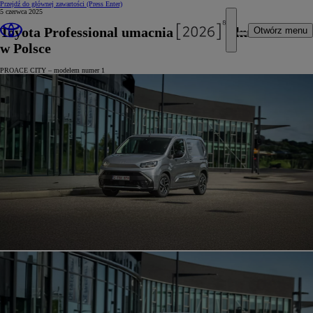
Przejdź do głównej zawartości
(Press Enter)
5 czerwca 2025
Toyota Professional umacnia się na rynku LCV
Otwórz menu
w Polsce
PROACE CITY – modelem numer 1