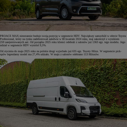
PROACE MAX nieustannie buduje swoją pozycję w segmencie HDV. Największy samochód w ofercie Toyota
Professional, który na rynku zadebiutował zaledwie w III kwartale 2024 roku, maj zakończył z wynikiem
259 zarejestrowanych aut. Od początku 2025 roku klienci odebrali z salonów już 1363 egz. tego modelu. Jego
udział w segmencie HDV wyniósł 9,5%.
Od stycznia do maja 2025 roku na polskie drogi wyjechało już 635 egz. Toyoty Hilux. W segmencie pick-
upów legendarny model ma 27,4% udziału. W maju z salonów odebrano 113 Hiluxów.