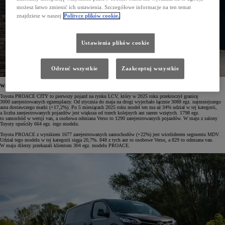
możesz łatwo zmienić ich ustawienia. Szczegółowe informacje na ten temat
znajdziesz w naszej
Polityce plików cookie.
Ustawienia plików cookie
Odrzuć wszystkie
Zaakceptuj wszystkie
Wzrosty rejestracji samochodów z gamy PROACE
Toyota PROACE CITY to pierwszy pojazd na rynku LCV, który w 2025 roku przekroczył granicę
3000 zarejestrowanych egzemplarzy. Od stycznia do maja na drogi wyjechało łącznie 3088 egz. najmniejszego
auta dostawczego marki (+17,2%). Po 5 miesiącach 2025 roku model ten ma aż 34% udział w tej kategorii,
a liczba zarejestrowanych pojazdów jest większa od trzech kolejnych aut razem wziętych. 1798 egz.
to samochód w wersji van, a osobowa odmiana Verso to 1290 zarejestrowanych pojazdów. W maju z salony
Toyoty opuściły 664 egz. tego modelu.
Toyota PROACE z wynikiem 1677 zarejestrowanych samochodów (+22%) jest wiceliderem segmentu MDV.
Udział tego modelu w tej kategorii sięga 20,7%. 848 z tych aut to osobowe Verso, a 829 to odmiana van.
W maju dilerzy przekazali klientom 304 egz. modelu PROACE.