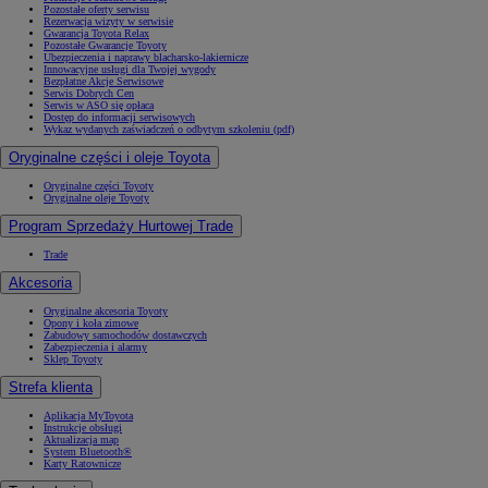
Pozostałe oferty serwisu
Rezerwacja wizyty w serwisie
Gwarancja Toyota Relax
Pozostałe Gwarancje Toyoty
Ubezpieczenia i naprawy blacharsko-lakiernicze
Innowacyjne usługi dla Twojej wygody
Bezpłatne Akcje Serwisowe
Serwis Dobrych Cen
Serwis w ASO się opłaca
Dostęp do informacji serwisowych
Wykaz wydanych zaświadczeń o odbytym szkoleniu (pdf)
Oryginalne części i oleje Toyota
Oryginalne części Toyoty
Oryginalne oleje Toyoty
Program Sprzedaży Hurtowej Trade
Trade
Akcesoria
Oryginalne akcesoria Toyoty
Opony i koła zimowe
Zabudowy samochodów dostawczych
Zabezpieczenia i alarmy
Sklep Toyoty
Strefa klienta
Aplikacja MyToyota
Instrukcje obsługi
Aktualizacja map
System Bluetooth®
Karty Ratownicze