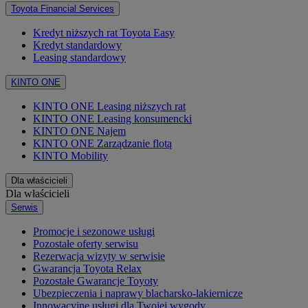
Toyota Financial Services
Kredyt niższych rat Toyota Easy
Kredyt standardowy
Leasing standardowy
KINTO ONE
KINTO ONE Leasing niższych rat
KINTO ONE Leasing konsumencki
KINTO ONE Najem
KINTO ONE Zarządzanie flotą
KINTO Mobility
Dla właścicieli
Dla właścicieli
Serwis
Promocje i sezonowe usługi
Pozostałe oferty serwisu
Rezerwacja wizyty w serwisie
Gwarancja Toyota Relax
Pozostałe Gwarancje Toyoty
Ubezpieczenia i naprawy blacharsko-lakiernicze
Innowacyjne usługi dla Twojej wygody