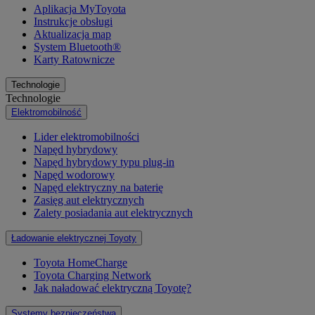
Aplikacja MyToyota
Instrukcje obsługi
Aktualizacja map
System Bluetooth®
Karty Ratownicze
Technologie
Technologie
Elektromobilność
Lider elektromobilności
Napęd hybrydowy
Napęd hybrydowy typu plug-in
Napęd wodorowy
Napęd elektryczny na baterię
Zasięg aut elektrycznych
Zalety posiadania aut elektrycznych
Ładowanie elektrycznej Toyoty
Toyota HomeCharge
Toyota Charging Network
Jak naładować elektryczną Toyotę?
Systemy bezpieczeństwa