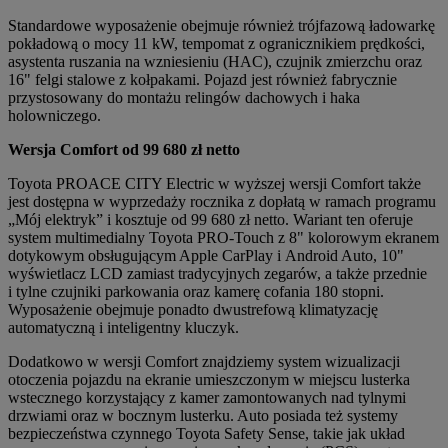
Standardowe wyposażenie obejmuje również trójfazową ładowarkę
pokładową o mocy 11 kW, tempomat z ogranicznikiem prędkości,
asystenta ruszania na wzniesieniu (HAC), czujnik zmierzchu oraz
16" felgi stalowe z kołpakami. Pojazd jest również fabrycznie
przystosowany do montażu relingów dachowych i haka
holowniczego.
Wersja Comfort od 99 680 zł netto
Toyota PROACE CITY Electric w wyższej wersji Comfort także
jest dostępna w wyprzedaży rocznika z dopłatą w ramach programu
„Mój elektryk” i kosztuje od 99 680 zł netto. Wariant ten oferuje
system multimedialny Toyota PRO-Touch z 8" kolorowym ekranem
dotykowym obsługującym Apple CarPlay i Android Auto, 10"
wyświetlacz LCD zamiast tradycyjnych zegarów, a także przednie
i tylne czujniki parkowania oraz kamerę cofania 180 stopni.
Wyposażenie obejmuje ponadto dwustrefową klimatyzację
automatyczną i inteligentny kluczyk.
Dodatkowo w wersji Comfort znajdziemy system wizualizacji
otoczenia pojazdu na ekranie umieszczonym w miejscu lusterka
wstecznego korzystający z kamer zamontowanych nad tylnymi
drzwiami oraz w bocznym lusterku. Auto posiada też systemy
bezpieczeństwa czynnego Toyota Safety Sense, takie jak układ