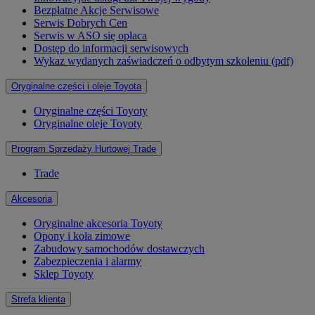
Bezpłatne Akcje Serwisowe
Serwis Dobrych Cen
Serwis w ASO się opłaca
Dostęp do informacji serwisowych
Wykaz wydanych zaświadczeń o odbytym szkoleniu (pdf)
Oryginalne części i oleje Toyota
Oryginalne części Toyoty
Oryginalne oleje Toyoty
Program Sprzedaży Hurtowej Trade
Trade
Akcesoria
Oryginalne akcesoria Toyoty
Opony i koła zimowe
Zabudowy samochodów dostawczych
Zabezpieczenia i alarmy
Sklep Toyoty
Strefa klienta