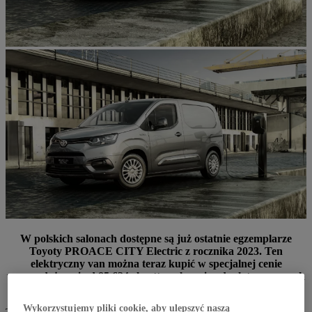
W polskich salonach dostępne są już ostatnie egzemplarze
Toyoty PROACE CITY Electric z rocznika 2023. Ten
elektryczny van można teraz kupić w specjalnej cenie
wyprzedażowej od 85 624 zł netto, włączając dopłatę w ramach
programu „Mój elektryk”.
Wykorzystujemy pliki cookie, aby ulepszyć naszą