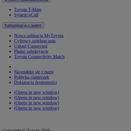
Toyota T-Mate
System eCall
Komunikacja z autem
Nowa aplikacja MyToyota
Cyfrowy opiekun auta
Usługi Connected
Płatne subskrypcje
Toyota Connectivity Match
Skontaktuj się z nami
Polityka ciasteczek
Deklaracja dostępności
(Opens in new window)
(Opens in new window)
(Opens in new window)
(Opens in new window)
Copyright © Toyota 2026