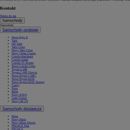
Kontakt
Napisz do nas
Samochody
Samochody
Samochody osobowe
Nowe Aygo X
Yaris
GR Yaris
Yaris Cross
Nowy Yaris Cross
Nowy Urban Cruiser
Corolla Hatchback
Corolla Sedan
Corolla TS Kombi
Nowa Corolla Cross
Toyota C-HR
Toyota C-HR Plug-in
Nowa Toyota C-HR+
Nowa Toyota bZ4X
Nowa Toyota bZ4X Touring
Camry
Prius
Mirai
Nowy RAV4
Land Cruiser
Nowy GR GT
Samochody dostawcze
Hilux
Nowy Hilux
Nowy Hilux Electric
PROACE Max
PROACE