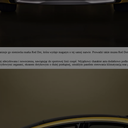
nizuje go niemiecka marka Red Dot, która wydaje magazyn o tej samej nazwie. Prowadzi także muzea Red Dot
ziej zdecydowana i nowoczesna, nawiązując do sportowej linii coupé. Wyjątkowy charakter auta dodatkowo podkre
 cyfrowymi zegarami, ekranem dotykowym o dużej przekątnej, smukłym panelem sterowania klimatyzacją oraz p