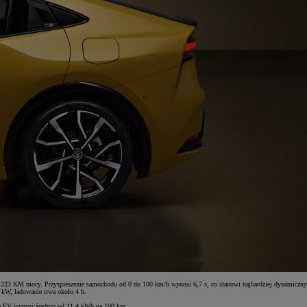
ie 223 KM mocy. Przyspieszenie samochodu od 0 do 100 km/h wynosi 6,7 s, co stanowi najbardziej dynamiczny
 kW, ładowanie trwa około 4 h.
bie EV wynosi średnio od 11,4 kWh na 100 km.