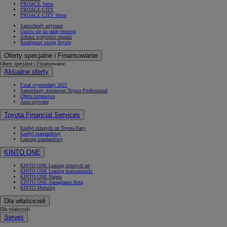
PROACE Verso
PROACE CITY
PROACE CITY Verso
Samochody używane
Umów się na jazdę testową
Zobacz wszystkie cenniki
Konfiguruj swoją Toyotę
Oferty specjalne i Finansowanie
Oferty specjalne i Finansowanie
Aktualne oferty
Finał wyprzedaży 2025
Samochody dostawcze Toyota Professional
Oferta biznesowa
Auta używane
Toyota Financial Services
Kredyt niższych rat Toyota Easy
Kredyt standardowy
Leasing standardowy
KINTO ONE
KINTO ONE Leasing niższych rat
KINTO ONE Leasing konsumencki
KINTO ONE Najem
KINTO ONE Zarządzanie flotą
KINTO Mobility
Dla właścicieli
Dla właścicieli
Serwis