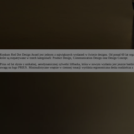
Konkurs Red Dot Design Award jest jednym z największych wydarzeń w świecie designu. Od ponad 60 lat orga
które są rozpatrywane w trzech kategoriach: Product Design, Communication Design oraz Design Concept.
Prius od lat słynie z unikalnej, aerodynamicznej sylwetki liftbacka, która w nowym wydaniu jest jeszcze bard
uwagę na logo PRIUS. Minimalistyczne wnętrze w ciemnej tonacji wyróżnia ergonomiczna deska rozdzielcza z
Od
81 900 zł
Yaris Cross
HYBRID