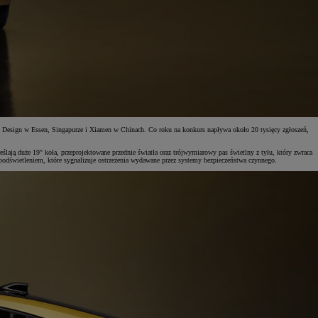
 Design w Essen, Singapurze i Xiamen w Chinach. Co roku na konkurs napływa około 20 tysięcy zgłoszeń,
ślają duże 19" koła, przeprojektowane przednie światła oraz trójwymiarowy pas świetlny z tyłu, który zwraca
odświetleniem, które sygnalizuje ostrzeżenia wydawane przez systemy bezpieczeństwa czynnego.