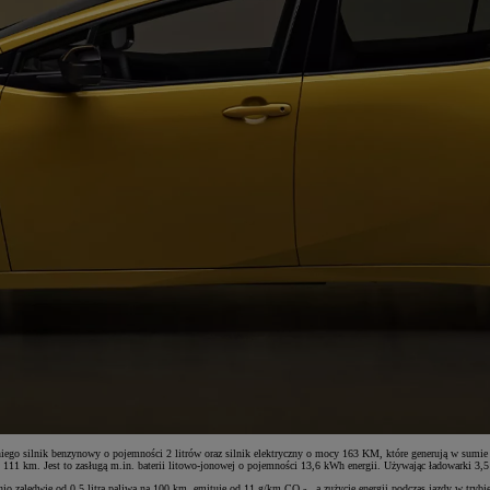
 niego silnik benzynowy o pojemności 2 litrów oraz silnik elektryczny o mocy 163 KM, które generują w sum
111 km. Jest to zasługą m.in. baterii litowo-jonowej o pojemności 13,6 kWh energii. Używając ładowarki 3,5
ednio zaledwie od 0,5 litra paliwa na 100 km, emituje od 11 g/km CO
, a zużycie energii podczas jazdy w try