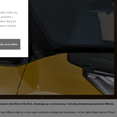
okie, które są
potrzeby i
także służą do
łatwo zmienić
uj wszystkie
wi tytuł Best of the Best, doceniając go za nowoczesną i odważną interpretację nadwozia liftback,
ypu liftback stała się w tym czasie symbolem ekologicznej motoryzacji, co jest także filarem sukcesu Priusa