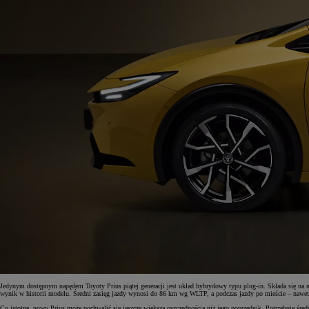
Jedynym dostępnym napędem Toyoty Prius piątej generacji jest układ hybrydowy typu plug-in. Składa się na
wynik w historii modelu. Średni zasięg jazdy wynosi do 86 km wg WLTP, a podczas jazdy po mieście – nawet 
Co istotne, nowy Prius może pochwalić się jeszcze większą oszczędnością niż jego poprzednik. Potrzebuje śr