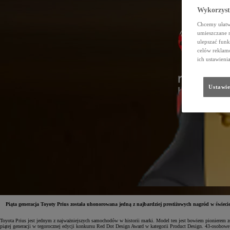
Wykorzystu
Chcemy ułatwi
umieszczane 
ulepszać funk
celów reklamo
ich ustawieni
Ustawie
Piąta generacja Toyoty Prius została uhonorowana jedną z najbardziej prestiżowych nagród w świec
Toyota Prius jest jednym z najważniejszych samochodów w historii marki. Model ten jest bowiem pionierem zelek
piątej generacji w tegorocznej edycji konkursu Red Dot Design Award w kategorii Product Design. 43-osobowe