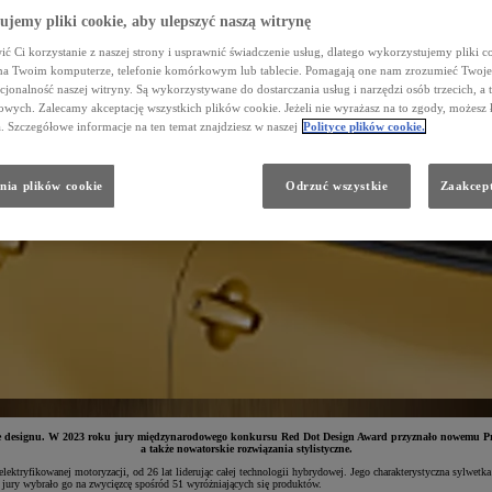
jemy pliki cookie, aby ulepszyć naszą witrynę
ć Ci korzystanie z naszej strony i usprawnić świadczenie usług, dlatego wykorzystujemy pliki co
na Twoim komputerze, telefonie komórkowym lub tablecie. Pomagają one nam zrozumieć Twoje 
cjonalność naszej witryny. Są wykorzystywane do dostarczania usług i narzędzi osób trzecich, a 
wych. Zalecamy akceptację wszystkich plików cookie. Jeżeli nie wyrażasz na to zgody, możesz 
a. Szczegółowe informacje na ten temat znajdziesz w naszej
Polityce plików cookie.
nia plików cookie
Odrzuć wszystkie
Zaakcept
ie designu. W 2023 roku jury międzynarodowego konkursu Red Dot Design Award przyznało nowemu Priuso
a także nowatorskie rozwiązania stylistyczne.
tryfikowanej motoryzacji, od 26 lat liderując całej technologii hybrydowej. Jego charakterystyczna sylwetka t
 jury wybrało go na zwycięzcę spośród 51 wyróżniających się produktów.