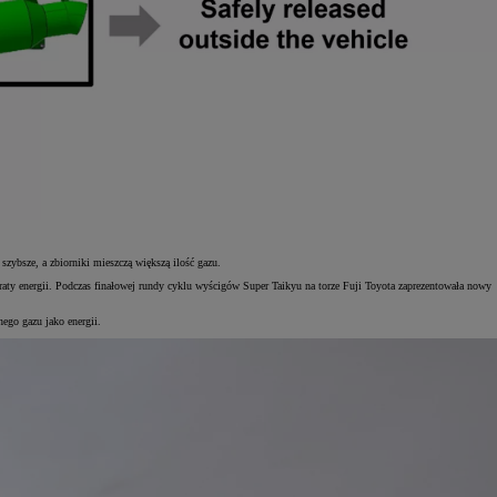
ybsze, a zbiorniki mieszczą większą ilość gazu.
aty energii. Podczas finałowej rundy cyklu wyścigów Super Taikyu na torze Fuji Toyota zaprezentowała nowy
ego gazu jako energii.