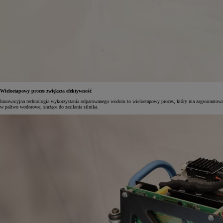
Od
105 300 zł
Corolla Hatchback
HYBRID
Wieloetapowy proces zwiększa efektywność
Innowacyjna technologia wykorzystania odparowanego wodoru to wieloetapowy proces, który ma zagwarantować j
w paliwo wodorowe, służące do zasilania silnika.