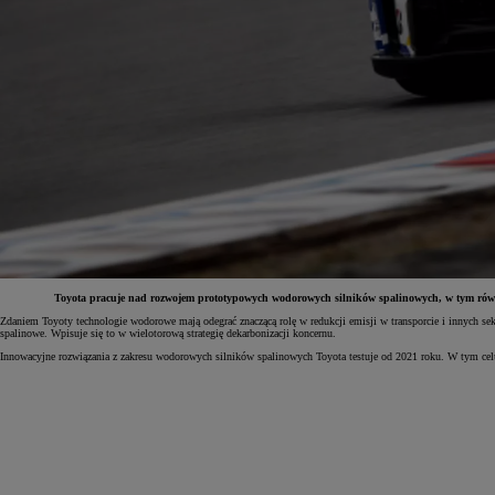
Toyota pracuje nad rozwojem prototypowych wodorowych silników spalinowych, w tym równ
Zdaniem Toyoty technologie wodorowe mają odegrać znaczącą rolę w redukcji emisji w transporcie i innych se
spalinowe. Wpisuje się to w wielotorową strategię dekarbonizacji koncernu.
Od
81 900 zł
Innowacyjne rozwiązania z zakresu wodorowych silników spalinowych Toyota testuje od 2021 roku. W tym ce
Yaris Cross
HYBRID