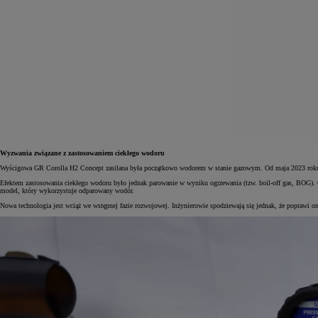
Wyzwania związane z zastosowaniem ciekłego wodoru
Wyścigowa GR Corolla H2 Concept zasilana była początkowo wodorem w stanie gazowym. Od maja 2023 roku pali
Efektem zastosowania ciekłego wodoru było jednak parowanie w wyniku ogrzewania (tzw. boil-off gas, BOG). 
model, który wykorzystuje odparowany wodór.
Nowa technologia jest wciąż we wstępnej fazie rozwojowej. Inżynierowie spodziewają się jednak, że poprawi 