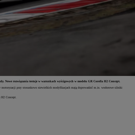
azdy. Nowe rozwiązania testuje w warunkach wyścigowych w modelu GR Corolla H2 Concept.
2 w motoryzacji przy stosunkowo niewielkich modyfikacjach mają doprowadzić m.in. wodorowe silniki
ę H2 Concept.