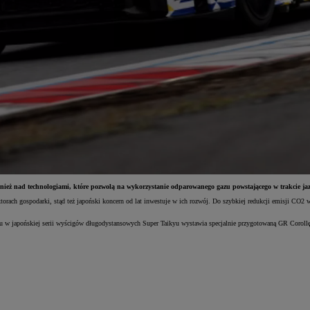
ież nad technologiami, które pozwolą na wykorzystanie odparowanego gazu powstającego w trakcie j
ktorach gospodarki, stąd też japoński koncern od lat inwestuje w ich rozwój. Do szybkiej redukcji emisji CO
lu w japońskiej serii wyścigów długodystansowych Super Taikyu wystawia specjalnie przygotowaną GR Coroll