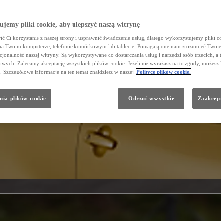
jemy pliki cookie, aby ulepszyć naszą witrynę
ć Ci korzystanie z naszej strony i usprawnić świadczenie usług, dlatego wykorzystujemy pliki co
na Twoim komputerze, telefonie komórkowym lub tablecie. Pomagają one nam zrozumieć Twoje 
cjonalność naszej witryny. Są wykorzystywane do dostarczania usług i narzędzi osób trzecich, a 
wych. Zalecamy akceptację wszystkich plików cookie. Jeżeli nie wyrażasz na to zgody, możesz 
a. Szczegółowe informacje na ten temat znajdziesz w naszej
Polityce plików cookie.
nia plików cookie
Odrzuć wszystkie
Zaakcept