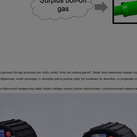
wem dla tego prototypu jest ciekły wodór, który ma większą gęstość. Dzięki temu tankowanie okazało się sz
Odparowany wodór powstający w zbiorniku paliwa podczas jazdy był uwalniany do atmosfery, co zwiększało str
ona efektywność energetyczną całego układu ciekłego wodoru poprzez odzyskiwanie i wykorzystywanie odparowan