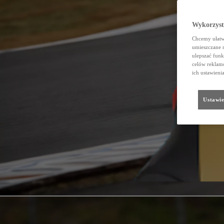
Wykorzystu
Chcemy ułatwi
umieszczane 
ulepszać funk
celów reklamo
ich ustawieni
Ustawie