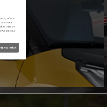
okie, które są
potrzeby i
także służą do
łatwo zmienić
uj wszystkie