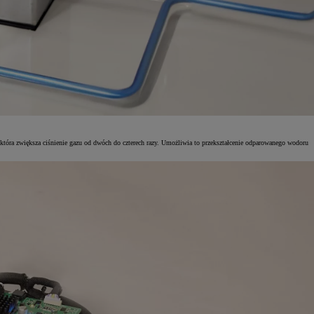
która zwiększa ciśnienie gazu od dwóch do czterech razy. Umożliwia to przekształcenie odparowanego wodoru