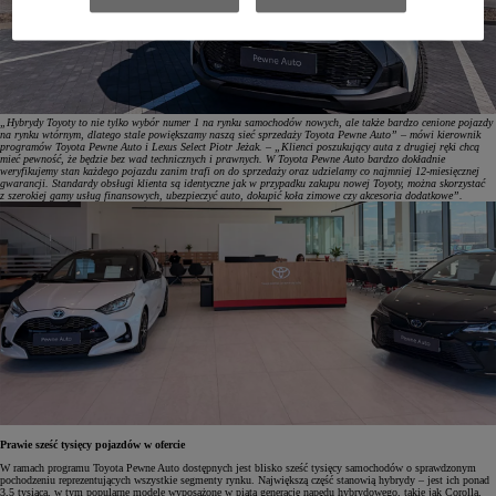
„Hybrydy Toyoty to nie tylko wybór numer 1 na rynku samochodów nowych, ale także bardzo cenione pojazdy
na rynku wtórnym, dlatego stale powiększamy naszą sieć sprzedaży Toyota Pewne Auto” – mówi kierownik
programów Toyota Pewne Auto i Lexus Select Piotr Jeżak. – „Klienci poszukujący auta z drugiej ręki chcą
mieć pewność, że będzie bez wad technicznych i prawnych. W Toyota Pewne Auto bardzo dokładnie
weryfikujemy stan każdego pojazdu zanim trafi on do sprzedaży oraz udzielamy co najmniej 12-miesięcznej
gwarancji. Standardy obsługi klienta są identyczne jak w przypadku zakupu nowej Toyoty, można skorzystać
z szerokiej gamy usług finansowych, ubezpieczyć auto, dokupić koła zimowe czy akcesoria dodatkowe”.
Prawie sześć tysięcy pojazdów w ofercie
W ramach programu Toyota Pewne Auto dostępnych jest blisko sześć tysięcy samochodów o sprawdzonym
pochodzeniu reprezentujących wszystkie segmenty rynku. Największą część stanowią hybrydy – jest ich ponad
3,5 tysiąca, w tym popularne modele wyposażone w piątą generację napędu hybrydowego, takie jak Corolla,