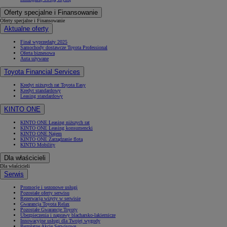
Oferty specjalne i Finansowanie
Oferty specjalne i Finansowanie
Aktualne oferty
Finał wyprzedaży 2025
Samochody dostawcze Toyota Professional
Oferta biznesowa
Auta używane
Toyota Financial Services
Kredyt niższych rat Toyota Easy
Kredyt standardowy
Leasing standardowy
KINTO ONE
KINTO ONE Leasing niższych rat
KINTO ONE Leasing konsumencki
KINTO ONE Najem
KINTO ONE Zarządzanie flotą
KINTO Mobility
Dla właścicieli
Dla właścicieli
Serwis
Promocje i sezonowe usługi
Pozostałe oferty serwisu
Rezerwacja wizyty w serwisie
Gwarancja Toyota Relax
Pozostałe Gwarancje Toyoty
Ubezpieczenia i naprawy blacharsko-lakiernicze
Innowacyjne usługi dla Twojej wygody
Bezpłatne Akcje Serwisowe