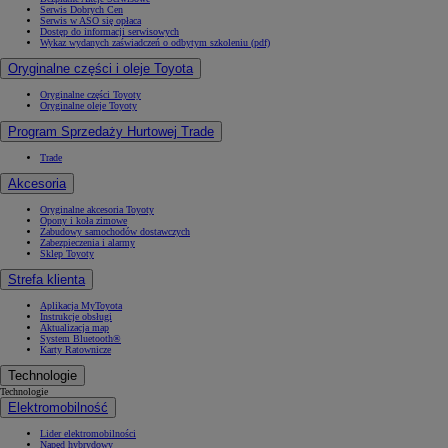
Serwis Dobrych Cen
Serwis w ASO się opłaca
Dostęp do informacji serwisowych
Wykaz wydanych zaświadczeń o odbytym szkoleniu (pdf)
Oryginalne części i oleje Toyota
Oryginalne części Toyoty
Oryginalne oleje Toyoty
Program Sprzedaży Hurtowej Trade
Trade
Akcesoria
Oryginalne akcesoria Toyoty
Opony i koła zimowe
Zabudowy samochodów dostawczych
Zabezpieczenia i alarmy
Sklep Toyoty
Strefa klienta
Aplikacja MyToyota
Instrukcje obsługi
Aktualizacja map
System Bluetooth®
Karty Ratownicze
Technologie
Technologie
Elektromobilność
Lider elektromobilności
Napęd hybrydowy