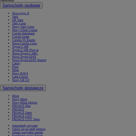
Samochody
Samochody osobowe
Nowe Aygo X
Yaris
GR Yaris
Yaris Cross
Nowy Yaris Cross
Nowy Urban Cruiser
Corolla Hatchback
Corolla Sedan
Corolla TS Kombi
Nowa Corolla Cross
Toyota C-HR
Toyota C-HR Plug-in
Nowa Toyota C-HR+
Nowa Toyota bZ4X
Nowa Toyota bZ4X Touring
Camry
Prius
Mirai
Nowy RAV4
Land Cruiser
Nowy GR GT
Samochody dostawcze
Hilux
Nowy Hilux
Nowy Hilux Electric
PROACE Max
PROACE
PROACE Verso
PROACE CITY
PROACE CITY Verso
Samochody używane
Umów się na jazdę testową
Zobacz wszystkie cenniki
Konfiguruj swoją Toyotę