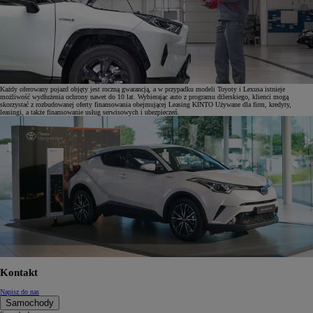
Każdy oferowany pojazd objęty jest roczną gwarancją, a w przypadku modeli Toyoty i Lexusa istnieje
możliwość wydłużenia ochrony nawet do 10 lat. Wybierając auto z programu dilerskiego, klienci mogą
skorzystać z rozbudowanej oferty finansowania obejmującej Leasing KINTO Używane dla firm, kredyty,
leasingi, a także finansowanie usług serwisowych i ubezpieczeń.
Kontakt
Napisz do nas
Samochody