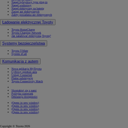
Napęd hybrydowy typu plug-in
Napęd wodorowy
Napęd elektryczny na baterię
Zasięg aut elektrycznych
Zalety posiadania aut elektrycznych
Ładowanie elektrycznej Toyoty
Toyota HomeCharge
Toyota Charging Network
Jak naładować elektryczną Toyotę?
Systemy bezpieczeństwa
Toyota T-Mate
System eCall
Komunikacja z autem
Nowa aplikacja MyToyota
Cyfrowy opiekun auta
Usługi Connected
Płatne subskrypcje
Toyota Connectivity Match
Skontaktuj się z nami
Polityka ciasteczek
Deklaracja dostępności
(Opens in new window)
(Opens in new window)
(Opens in new window)
(Opens in new window)
Copyright © Toyota 2026