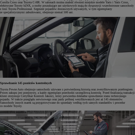
Corolla Cross oraz Toyota C-HR. W salonach można znaleźć również miejskie modele Yaris i Yaris Cross,
elektryczne Toyoty bZ4X, a osoby poszukujące aut użytkowych mają do dyspozycji wszechstronne samochody
z linii Toyota Professional. Segment pojazdów dostawczych używanych, w tym egzemplarzy
ze specjalistycznymi zabudowami, obejmuje niemal 500 aut.
Sprawdzanie 145 punktów kontrolnych
Toyota Pewne Auto obejmuje samochody używane z potwierdzoną historią oraz zweryfikowanym przebiegiem.
Proces zakupu jest przejrzysty, a każdy egzemplarz przechodzi szczegółową kontrolę. Przed finalizacją transakcji
klient otrzymuje Certyfikat Kontroli Jakości, który potwierdza dokładne sprawdzenie stanu technicznego
pojazdu. W trakcie przeglądu serwisowego oraz jazdy próbnej weryfikowanych jest aż 145 elementów.
Samochody innych marek są przygotowywane do sprzedaży według tych samych standardów i procedur
co modele Toyoty.