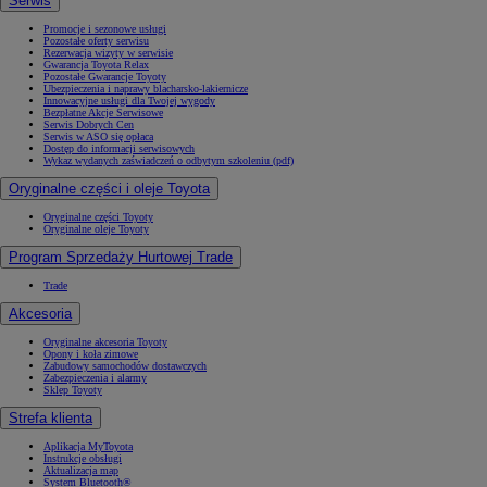
Serwis
Promocje i sezonowe usługi
Pozostałe oferty serwisu
Rezerwacja wizyty w serwisie
Gwarancja Toyota Relax
Pozostałe Gwarancje Toyoty
Ubezpieczenia i naprawy blacharsko-lakiernicze
Innowacyjne usługi dla Twojej wygody
Bezpłatne Akcje Serwisowe
Serwis Dobrych Cen
Serwis w ASO się opłaca
Dostęp do informacji serwisowych
Wykaz wydanych zaświadczeń o odbytym szkoleniu (pdf)
Oryginalne części i oleje Toyota
Oryginalne części Toyoty
Oryginalne oleje Toyoty
Program Sprzedaży Hurtowej Trade
Trade
Akcesoria
Oryginalne akcesoria Toyoty
Opony i koła zimowe
Zabudowy samochodów dostawczych
Zabezpieczenia i alarmy
Sklep Toyoty
Strefa klienta
Aplikacja MyToyota
Instrukcje obsługi
Aktualizacja map
System Bluetooth®