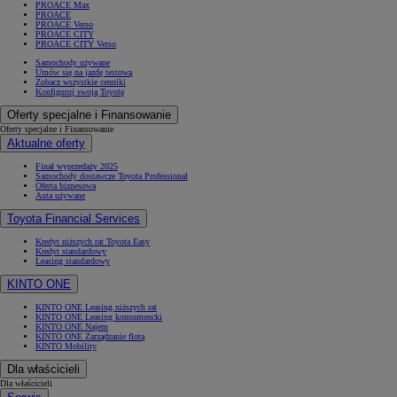
PROACE Max
PROACE
PROACE Verso
PROACE CITY
PROACE CITY Verso
Samochody używane
Umów się na jazdę testową
Zobacz wszystkie cenniki
Konfiguruj swoją Toyotę
Oferty specjalne i Finansowanie
Oferty specjalne i Finansowanie
Aktualne oferty
Finał wyprzedaży 2025
Samochody dostawcze Toyota Professional
Oferta biznesowa
Auta używane
Toyota Financial Services
Kredyt niższych rat Toyota Easy
Kredyt standardowy
Leasing standardowy
KINTO ONE
KINTO ONE Leasing niższych rat
KINTO ONE Leasing konsumencki
KINTO ONE Najem
KINTO ONE Zarządzanie flotą
KINTO Mobility
Dla właścicieli
Dla właścicieli