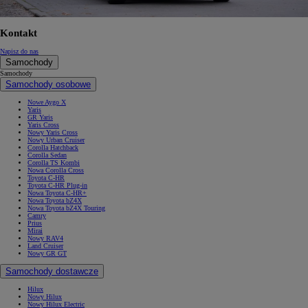
Kontakt
Napisz do nas
Samochody
Samochody
Samochody osobowe
Nowe Aygo X
Yaris
GR Yaris
Yaris Cross
Nowy Yaris Cross
Nowy Urban Cruiser
Corolla Hatchback
Corolla Sedan
Corolla TS Kombi
Nowa Corolla Cross
Toyota C-HR
Toyota C-HR Plug-in
Nowa Toyota C-HR+
Nowa Toyota bZ4X
Nowa Toyota bZ4X Touring
Camry
Prius
Mirai
Nowy RAV4
Land Cruiser
Nowy GR GT
Samochody dostawcze
Hilux
Nowy Hilux
Nowy Hilux Electric