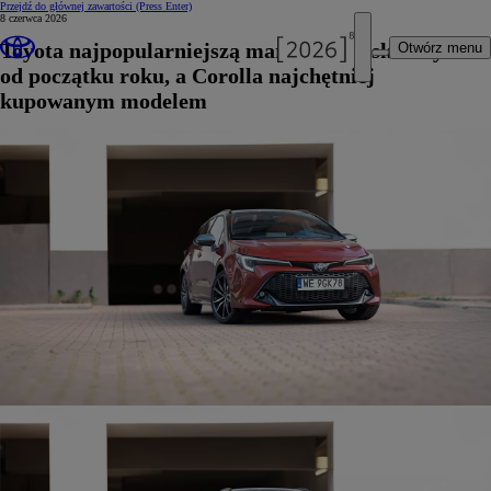
Przejdź do głównej zawartości
(Press Enter)
8 czerwca 2026
Toyota najpopularniejszą marką na polskim rynku
Otwórz menu
od początku roku, a Corolla najchętniej
kupowanym modelem