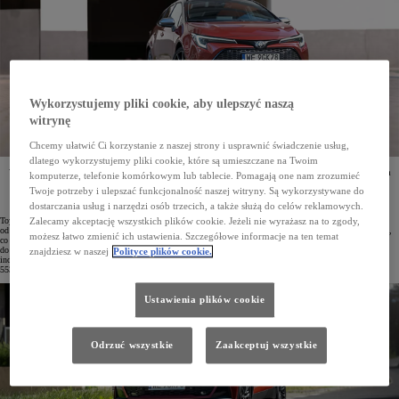
Wykorzystujemy pliki cookie, aby ulepszyć naszą
witrynę
Chcemy ułatwić Ci korzystanie z naszej strony i usprawnić świadczenie usług,
dlatego wykorzystujemy pliki cookie, które są umieszczane na Twoim
W pierwszych pięciu miesiącach 2026 roku w Polsce zarejestrowano 42 008 samochodów osobowych
komputerze, telefonie komórkowym lub tablecie. Pomagają one nam zrozumieć
i dostawczych Toyoty, co pozwoliło utrzymać producentowi pozycję najchętniej wybieranej marki
Twoje potrzeby i ulepszać funkcjonalność naszej witryny. Są wykorzystywane do
zarówno wśród klientów firmowych, jak i indywidualnych. Największą popularnością na polskim
rynku cieszy się Corolla, a aż pięć modeli Toyoty zajmuje pierwsze miejsca w swoich segmentach.
dostarczania usług i narzędzi osób trzecich, a także służą do celów reklamowych.
Toyota niezmiennie pozostaje liderem polskiego rynku motoryzacyjnego, co potwierdzają wyniki osiągnięte
Zalecamy akceptację wszystkich plików cookie. Jeżeli nie wyrażasz na to zgody,
od początku roku. Od stycznia do maja zarejestrowano 42 008 samochodów osobowych i dostawczych marki,
możesz łatwo zmienić ich ustawienia. Szczegółowe informacje na ten temat
co oznacza przewagę sięgającą niemal 16 tys. aut nad producentem zajmującym drugą lokatę. Tylko w maju
do klientów trafiło 7988 pojazdów Toyoty. Marka zajęła pierwsze miejsce zarówno w segmencie klientów
znajdziesz w naszej
Polityce plików cookie.
indywidualnych, gdzie zarejestrowano 2455 egzemplarzy, jak i na rynku flotowym z wynikiem
5533 samochodów.
Ustawienia plików cookie
Odrzuć wszystkie
Zaakceptuj wszystkie