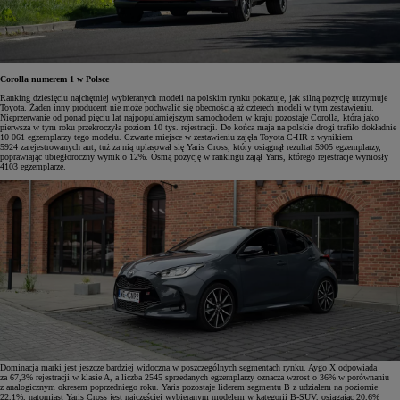
Corolla numerem 1 w Polsce
Ranking dziesięciu najchętniej wybieranych modeli na polskim rynku pokazuje, jak silną pozycję utrzymuje
Toyota. Żaden inny producent nie może pochwalić się obecnością aż czterech modeli w tym zestawieniu.
Nieprzerwanie od ponad pięciu lat najpopularniejszym samochodem w kraju pozostaje Corolla, która jako
pierwsza w tym roku przekroczyła poziom 10 tys. rejestracji. Do końca maja na polskie drogi trafiło dokładnie
10 061 egzemplarzy tego modelu. Czwarte miejsce w zestawieniu zajęła Toyota C-HR z wynikiem
5924 zarejestrowanych aut, tuż za nią uplasował się Yaris Cross, który osiągnął rezultat 5905 egzemplarzy,
poprawiając ubiegłoroczny wynik o 12%. Ósmą pozycję w rankingu zajął Yaris, którego rejestracje wyniosły
4103 egzemplarze.
Dominacja marki jest jeszcze bardziej widoczna w poszczególnych segmentach rynku. Aygo X odpowiada
za 67,3% rejestracji w klasie A, a liczba 2545 sprzedanych egzemplarzy oznacza wzrost o 36% w porównaniu
z analogicznym okresem poprzedniego roku. Yaris pozostaje liderem segmentu B z udziałem na poziomie
22,1%, natomiast Yaris Cross jest najczęściej wybieranym modelem w kategorii B-SUV, osiągając 20,6%