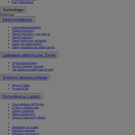
Karty Ratownicze
Technologie
Technologie
Elektromobilność
Lider elektromobilności
Napęd hybrydowy
Napęd hybrydowy typu plug-in
Napęd wodorowy
Napęd elektryczny na baterię
Zasięg aut elektrycznych
Zalety posiadania aut elektrycznych
Ładowanie elektrycznej Toyoty
Toyota HomeCharge
Toyota Charging Network
Jak naładować elektryczną Toyotę?
Systemy bezpieczeństwa
Toyota T-Mate
System eCall
Komunikacja z autem
Nowa aplikacja MyToyota
Cyfrowy opiekun auta
Usługi Connected
Płatne subskrypcje
Toyota Connectivity Match
Skontaktuj się z nami
Polityka ciasteczek
Deklaracja dostępności