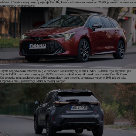
udziału. Równie mocną pozycję zajmuje Corolla, która z udziałem wynoszącym 26,6% przewodzi w segmencie
samochodów kompaktowych
Toyota odgrywa także znaczącą rolę w niezwykle konkurencyjnej klasie C-SUV. Liderem tego segmentu jest
Toyota C-HR z udziałem sięgającym 10,9%, a istotny wkład w wyniki marki ma również Corolla Cross.
Od początku roku zarejestrowano 2699 egzemplarzy tego modelu, co oznacza wzrost o 19% rok do roku
i zapewnia mu 5-procentowy udział w swojej kategorii.