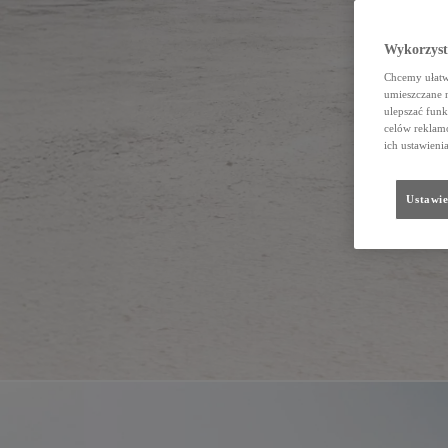
Wykorzystu
Chcemy ułatwi
umieszczane 
ulepszać funk
celów reklamo
ich ustawieni
Ustawie