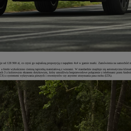
 od 128 900 zł, co czyni go najtańszą propozycją z napędem 4x4 w gamie marki. Zamówienia na samochód mo
a fotele wykończono ciemną tapicerką materiałową z wzorami. W standardzie znajduje się automatyczna klimaty
ch 3 z kolorowym ekranem dotykowym, który umożliwia bezprzewodowe połączenie z telefonami przez Android
PCS) z systemem wykrywania pieszych i rowerzystów czy asystent utrzymania pasa ruchu (LTA).