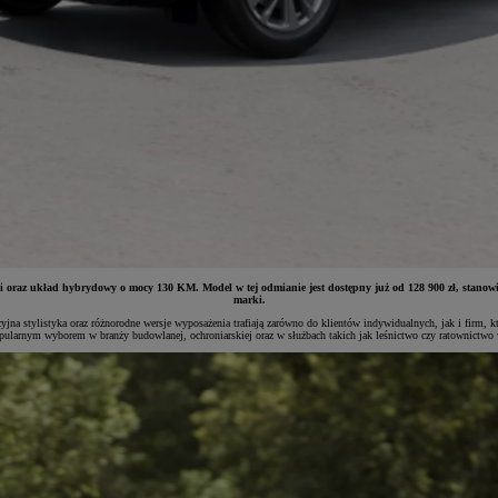
-i oraz układ hybrydowy o mocy 130 KM. Model w tej odmianie jest dostępny już od 128 900 zł, stano
marki.
yjna stylistyka oraz różnorodne wersje wyposażenia trafiają zarówno do klientów indywidualnych, jak i firm, 
pularnym wyborem w branży budowlanej, ochroniarskiej oraz w służbach takich jak leśnictwo czy ratownictwo w