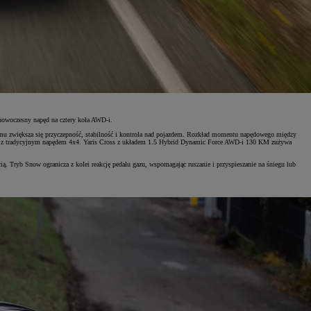
nowoczesny napęd na cztery koła AWD-i.
 temu zwiększa się przyczepność, stabilność i kontrola nad pojazdem. Rozkład momentu napędowego między
aniu z tradycyjnym napędem 4x4. Yaris Cross z układem 1.5 Hybrid Dynamic Force AWD-i 130 KM zużywa
. Tryb Snow ogranicza z kolei reakcję pedału gazu, wspomagając ruszanie i przyspieszanie na śniegu lub