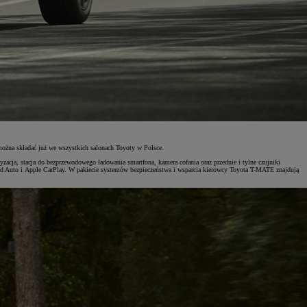
żna składać już we wszystkich salonach Toyoty w Polsce.
zacja, stacja do bezprzewodowego ładowania smartfona, kamera cofania oraz przednie i tylne czujniki
 Auto i Apple CarPlay. W pakiecie systemów bezpieczeństwa i wsparcia kierowcy Toyota T-MATE znajdują