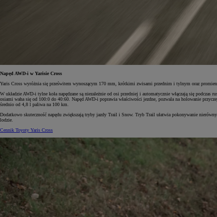
Napęd AWD-i w Yarisie Cross
Yaris Cross wyróżnia się prześwitem wynoszącym 170 mm, krótkimi zwisami przednim i tylnym oraz promien
W układzie AWD-i tylne koła napędzane są niezależnie od osi przedniej i automatycznie włączają się podczas 
osiami waha się od 100:0 do 40:60. Napęd AWD-i poprawia właściwości jezdne, pozwala na holowanie przycze
średnio od 4,8 l paliwa na 100 km.
Dodatkowo skuteczność napędu zwiększają tryby jazdy Trail i Snow. Tryb Trail ułatwia pokonywanie nierównych
lodzie.
Cennik Toyoty Yaris Cross