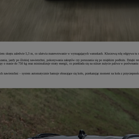
iem skrętu zaledwie 5,3 m, co ułatwia manewrowanie w wymagających warunkach. Kluczową rolę odgrywa tu 
ruszania, jazdy po śliskiej nawierzchni, pokonywania zakrętów czy poruszania się po miękkim podłożu. Dzięki
py o masie do 750 kg oraz minimalizuje straty energii, co przekłada się na niższe zużycie paliwa w porówn
 nawierzchni – system automatycznie hamuje obracające się koło, przekazując moment na koła z przyczepnością