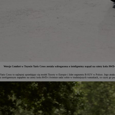
Wersja Comfort w Toyocie Yaris Cross została wzbogacona o inteligentny napęd na cztery koła AWD
Yaris Cross to najlepiej sprzedający się model Toyoty w Europie i lider segmentu B-SUV w Polsce. Jego atrakc
z inteligentnym napędem na cztery koła AWD-i świetnie radzi sobie w trudniejszych warunkach, co czyni go po