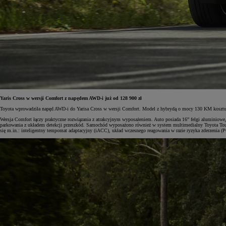
Yaris Cross w wersji Comfort z napędem AWD-i już od 128 900 zł
Toyota wprowadziła napęd AWD-i do Yarisa Cross w wersji Comfort. Model z hybrydą o mocy 130 KM kosztuje
Wersja Comfort łączy praktyczne rozwiązania z atrakcyjnym wyposażeniem. Auto posiada 16” felgi aluminiowe, 
parkowania z układem detekcji przeszkód. Samochód wyposażono również w system multimedialny Toyota Tou
się m.in.: inteligentny tempomat adaptacyjny (iACC), układ wczesnego reagowania w razie ryzyka zderzenia (