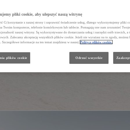
jemy pliki cookie, aby ulepszyć naszą witrynę
ć Ci korzystanie z naszej strony i usprawnić świadczenie usług, dlatego wykorzystujemy pliki co
na Twoim komputerze, telefonie komórkowym lub tablecie. Pomagają one nam zrozumieć Twoje 
cjonalność naszej witryny. Są wykorzystywane do dostarczania usług i narzędzi osób trzecich, a 
wych. Zalecamy akceptację wszystkich plików cookie. Jeżeli nie wyrażasz na to zgody, możesz 
a. Szczegółowe informacje na ten temat znajdziesz w naszej
Polityce plików cookie.
nia plików cookie
Odrzuć wszystkie
Zaakcept