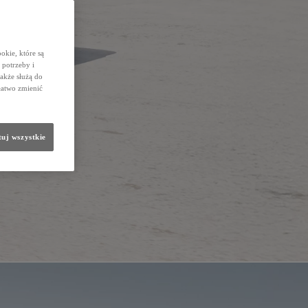
okie, które są
potrzeby i
także służą do
łatwo zmienić
uj wszystkie