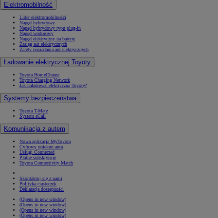
Elektromobilność
Lider elektromobilności
Napęd hybrydowy
Napęd hybrydowy typu plug-in
Napęd wodorowy
Napęd elektryczny na baterię
Zasięg aut elektrycznych
Zalety posiadania aut elektrycznych
Ładowanie elektrycznej Toyoty
Toyota HomeCharge
Toyota Charging Network
Jak naładować elektryczną Toyotę?
Systemy bezpieczeństwa
Toyota T-Mate
System eCall
Komunikacja z autem
Nowa aplikacja MyToyota
Cyfrowy opiekun auta
Usługi Connected
Płatne subskrypcje
Toyota Connectivity Match
Skontaktuj się z nami
Polityka ciasteczek
Deklaracja dostępności
(Opens in new window)
(Opens in new window)
(Opens in new window)
(Opens in new window)