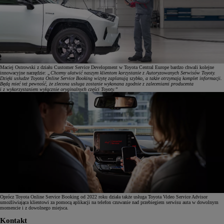
Maciej Ostrowski z działu Customer Service Development w Toyota Central Europe bardzo chwali kolejne
innowacyjne narzędzie:
„Chcemy ułatwić naszym klientom korzystanie z Autoryzowanych Serwisów Toyoty.
Dzięki usłudze Toyota Online Service Booking wizytę zaplanują szybko, a także otrzymają komplet informacji.
Będą mieć też pewność, że zlecona usługa zostanie wykonana zgodnie z zaleceniami producenta
i z wykorzystaniem wyłącznie oryginalnych części Toyoty.”
Oprócz Toyota Online Service Booking od 2022 roku działa także usługa Toyota Video Service Advisor
umożliwiająca klientowi za pomocą aplikacji na telefon czuwanie nad przebiegiem serwisu auta w dowolnym
momencie i z dowolnego miejsca.
Kontakt