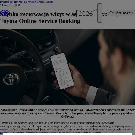
Przejdź do głównej zawartości
(Press Enter)
14 czerwca 2023
Szybka rezerwacja wizyt w serwisie z pomocą
Otwórz menu
Toyota Online Service Booking
Nowa usługa Toyota Online Service Booking umożliwia szybką i łatwą rezerwację przeglądu lub wizyty
serwisowej w autoryzowanej stacji Toyoty. Można to zrobić przez stronę Toyoty lub za pomocą aplikacji
MyToyota.
Toyota Online Service Booking jest kolejną innowacyjną usługą marki ułatwiającą korzystanie
z autoryzowanego serwisu. Dzięki niej rezerwacja wizyty w serwisie trwa dosłownie chwilę, a dogodny termin
można umówić z dowolnego miejsca i o każdej porze – wystarczy dostęp do Internetu i skorzystanie ze strony
https://www.toyotawalbrzych.pl/rezerwacja-serwisu-online
lub z aplikacji MyToyota.