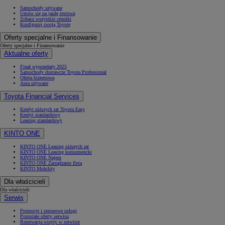
Samochody używane
Umów się na jazdę testową
Zobacz wszystkie cenniki
Konfiguruj swoją Toyotę
Oferty specjalne i Finansowanie
Oferty specjalne i Finansowanie
Aktualne oferty
Finał wyprzedaży 2025
Samochody dostawcze Toyota Professional
Oferta biznesowa
Auta używane
Toyota Financial Services
Kredyt niższych rat Toyota Easy
Kredyt standardowy
Leasing standardowy
KINTO ONE
KINTO ONE Leasing niższych rat
KINTO ONE Leasing konsumencki
KINTO ONE Najem
KINTO ONE Zarządzanie flotą
KINTO Mobility
Dla właścicieli
Dla właścicieli
Serwis
Promocje i sezonowe usługi
Pozostałe oferty serwisu
Rezerwacja wizyty w serwisie