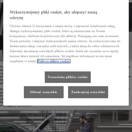
Wykorzystujemy pliki cookie, aby ulepszyć naszą
witrynę
Chcemy ułatwić Ci korzystanie z naszej strony i usprawnić świadczenie usług,
dlatego wykorzystujemy pliki cookie, które są umieszczane na Twoim
komputerze, telefonie komórkowym lub tablecie. Pomagają one nam zrozumieć
Twoje potrzeby i ulepszać funkcjonalność naszej witryny. Są wykorzystywane do
dostarczania usług i narzędzi osób trzecich, a także służą do celów reklamowych.
Zalecamy akceptację wszystkich plików cookie. Jeżeli nie wyrażasz na to zgody,
możesz łatwo zmienić ich ustawienia. Szczegółowe informacje na ten temat
znajdziesz w naszej
Polityce plików cookie.
Toyota Online Service Booking działa błyskawicznie i nie wymaga zakładania specjalnego konta. Do złożenia
rezerwacji wystarczą podstawowe dane kontaktowe oraz informacje o aucie, w tym numer rejestracyjny
i przebieg. Drugim krokiem jest wybór serwisu, z którego chcemy skorzystać, a także dzień i godzina
planowanej wizyty. Po automatycznej identyfikacji auta system zasugeruje zakres prac, przy czym Klient może
Ustawienia plików cookie
dodatkowo rozszerzyć zakres przeglądu, a także zdecydować się na wymianę kół lub opon ze zleceniem ich
przechowywania na kolejny sezon.
Korzystając z usługi, natychmiast można poznać szczegółową listę czynności serwisowych, szacunkowy koszt
Odrzuć wszystkie
Zaakceptuj wszystkie
prac oraz czas trwania przeglądu. Szybki wybór najdogodniejszej daty i godziny wizyty jest możliwy dzięki
dostępowi do wolnych terminów w kalendarzach serwisowych dilerów Toyoty. Potwierdzenie rezerwacji
odbywa się przez kliknięcie w link dostarczony SMS-em lub e-mailem ze szczegółami wybranych usług.
Niedługo przed planowaną wizytą w serwisie Toyota Online Service Booking wyśle także przypomnienie
o zbliżającym się terminie.