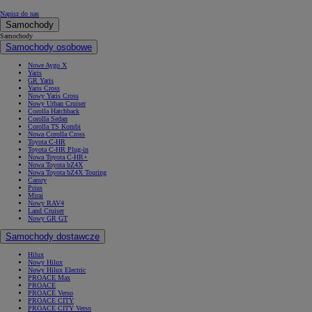
Napisz do nas
Samochody
Samochody
Samochody osobowe
Nowe Aygo X
Yaris
GR Yaris
Yaris Cross
Nowy Yaris Cross
Nowy Urban Cruiser
Corolla Hatchback
Corolla Sedan
Corolla TS Kombi
Nowa Corolla Cross
Toyota C-HR
Toyota C-HR Plug-in
Nowa Toyota C-HR+
Nowa Toyota bZ4X
Nowa Toyota bZ4X Touring
Camry
Prius
Mirai
Nowy RAV4
Land Cruiser
Nowy GR GT
Samochody dostawcze
Hilux
Nowy Hilux
Nowy Hilux Electric
PROACE Max
PROACE
PROACE Verso
PROACE CITY
PROACE CITY Verso