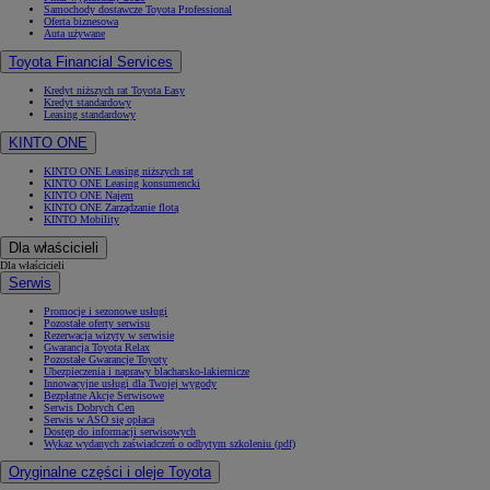
Samochody dostawcze Toyota Professional
Oferta biznesowa
Auta używane
Toyota Financial Services
Kredyt niższych rat Toyota Easy
Kredyt standardowy
Leasing standardowy
KINTO ONE
KINTO ONE Leasing niższych rat
KINTO ONE Leasing konsumencki
KINTO ONE Najem
KINTO ONE Zarządzanie flotą
KINTO Mobility
Dla właścicieli
Dla właścicieli
Serwis
Promocje i sezonowe usługi
Pozostałe oferty serwisu
Rezerwacja wizyty w serwisie
Gwarancja Toyota Relax
Pozostałe Gwarancje Toyoty
Ubezpieczenia i naprawy blacharsko-lakiernicze
Innowacyjne usługi dla Twojej wygody
Bezpłatne Akcje Serwisowe
Serwis Dobrych Cen
Serwis w ASO się opłaca
Dostęp do informacji serwisowych
Wykaz wydanych zaświadczeń o odbytym szkoleniu (pdf)
Oryginalne części i oleje Toyota