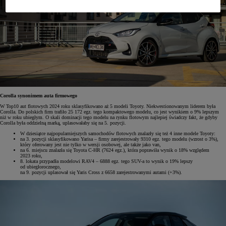
Corolla synonimem auta firmowego
W Top10 aut flotowych 2024 roku sklasyfikowano aż 5 modeli Toyoty. Niekwestionowanym liderem była
Corolla. Do polskich firm trafiło 25 172 egz. tego kompaktowego modelu, co jest wynikiem o 9% lepszym
niż w roku ubiegłym. O skali dominacji tego modelu na rynku flotowym najlepiej świadczy fakt, że gdyby
Corolla była oddzielną marką, uplasowałaby się na 5. pozycji.
W dziesiątce najpopularniejszych samochodów flotowych znalazły się też 4 inne modele Toyoty:
na 3. pozycji sklasyfikowano Yarisa – firmy zarejestrowały 9310 egz. tego modelu (wzrost o 3%),
który oferowany jest nie tylko w wersji osobowej, ale także jako van,
na 6. miejscu znalazła się Toyota C-HR (7624 egz.), która poprawiła wynik o 18% względem
2023 roku,
8. lokata przypadła modelowi RAV4 – 6888 egz. tego SUV-a to wynik o 19% lepszy
od ubiegłorocznego,
na 9. pozycji uplasował się Yaris Cross z 6658 zarejestrowanymi autami (+3%).