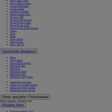
Nowy Yaris Cross
Nowy Urban Cruiser
Corolla Hatchback
Corolla Sedan
Corolla TS Kombi
Nowa Corolla Cross
Toyota C-HR
Toyota C-HR Plug-in
Nowa Toyota C-HR+
Nowa Toyota bZ4X
Nowa Toyota bZ4X Touring
Camry
Prius
Mirai
Nowy RAV4
Land Cruiser
Nowy GR GT
Samochody dostawcze
Hilux
Nowy Hilux
Nowy Hilux Electric
PROACE Max
PROACE
PROACE Verso
PROACE CITY
PROACE CITY Verso
Samochody używane
Umów się na jazdę testową
Zobacz wszystkie cenniki
Konfiguruj swoją Toyotę
Oferty specjalne i Finansowanie
Oferty specjalne i Finansowanie
Aktualne oferty
Finał wyprzedaży 2025