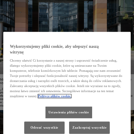
Wykorzystujemy pliki cookie, aby ulepszyć naszą
witrynę
Chcemy ułatwić Ci korzystanie z naszej strony i usprawnić świadczenie usług,
dlatego wykorzystujemy pliki cookie, które są umieszczane na Twoim
komputerze, telefonie komórkowym lub tablecie. Pomagają one nam zrozumieć
Twoje potrzeby i ulepszać funkcjonalność naszej witryny. Są wykorzystywane do
Mirosław Sochacki, Corporate Sales Senior Manager w Toyota Central Europe, podsumowując ubiegłoroczne
dostarczania usług i narzędzi osób trzecich, a także służą do celów reklamowych.
wyniki, podkreślił:
Zalecamy akceptację wszystkich plików cookie. Jeżeli nie wyrażasz na to zgody,
„Dzięki zaufaniu naszych klientów kolejny rok kończymy na pozycji lidera rynku flotowego, a Corolla
możesz łatwo zmienić ich ustawienia. Szczegółowe informacje na ten temat
pozostaje najczęstszym wyborem polskich firm. 2024 rok był czasem jeszcze lepszej i szerszej gamy
ekonomicznych, niskoemisyjnych i niezawodnych aut z piątą generacją hybrydy oraz hybryd plug-in. Na rynku
znajdziesz w naszej
Polityce plików cookie.
zadebiutowały nowe odsłony Land Cruisera oraz Camry, a PROACE MAX wzmocnił naszą obecność
w kategorii aut dostawczych. Nieustannie uważnie analizujemy otoczenie biznesowe i dokładamy wszelkich
starań, by oferować naszym partnerom rozwiązania dostosowane do potrzeb ich działalności”.
Ustawienia plików cookie
Odrzuć wszystkie
Zaakceptuj wszystkie