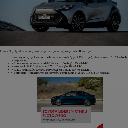
Modele Toyoty zdominowały również poszczególne segmenty rynku flotowego:
wśród najmniejszych aut nie miało sobie równych Aygo X (1684 egz.), które miało aż 44,2% udziału
w segmencie,
w klasie samochodów miejskich liderem był Yaris (31,8% udziału),
w segmencie B-SUV dominował Yaris Cross (20,2% udziału),
w klasie kompaktów czołową pozycję zajęła Corolla (29,7% udziału),
w segmencie kompaktowych crossoverów dominowała Toyota C-HR (14,5% udziału).