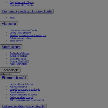
Oryginalne części Toyoty
Oryginalne oleje Toyoty
Program Sprzedaży Hurtowej Trade
Trade
Akcesoria
Oryginalne akcesoria Toyoty
Opony i koła zimowe
Zabudowy samochodów dostawczych
Zabezpieczenia i alarmy
Sklep Toyoty
Strefa klienta
Aplikacja MyToyota
Instrukcje obsługi
Aktualizacja map
System Bluetooth®
Karty Ratownicze
Technologie
Technologie
Elektromobilność
Lider elektromobilności
Napęd hybrydowy
Napęd hybrydowy typu plug-in
Napęd wodorowy
Napęd elektryczny na baterię
Zasięg aut elektrycznych
Zalety posiadania aut elektrycznych
Ładowanie elektrycznej Toyoty