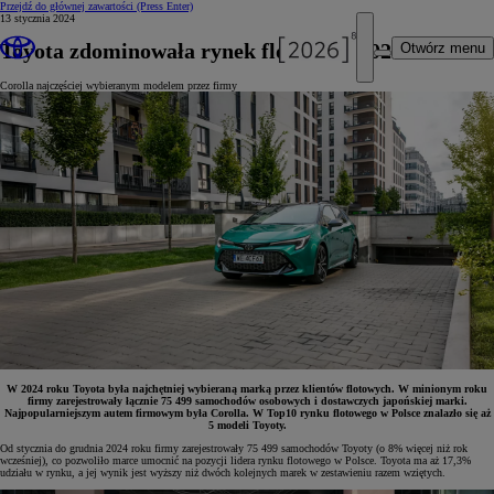
Przejdź do głównej zawartości
(Press Enter)
13 stycznia 2024
Toyota zdominowała rynek flotowy w 2024 roku
Otwórz menu
Corolla najczęściej wybieranym modelem przez firmy
W 2024 roku Toyota była najchętniej wybieraną marką przez klientów flotowych. W minionym roku
firmy zarejestrowały łącznie 75 499 samochodów osobowych i dostawczych japońskiej marki.
Najpopularniejszym autem firmowym była Corolla. W Top10 rynku flotowego w Polsce znalazło się aż
5 modeli Toyoty.
Od stycznia do grudnia 2024 roku firmy zarejestrowały 75 499 samochodów Toyoty (o 8% więcej niż rok
wcześniej), co pozwoliło marce umocnić na pozycji lidera rynku flotowego w Polsce. Toyota ma aż 17,3%
udziału w rynku, a jej wynik jest wyższy niż dwóch kolejnych marek w zestawieniu razem wziętych.