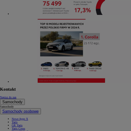
Kontakt
Napisz do nas
Samochody
Samochody
Samochody osobowe
Nowe Aygo X
Yaris
GR Yaris
Yaris Cross