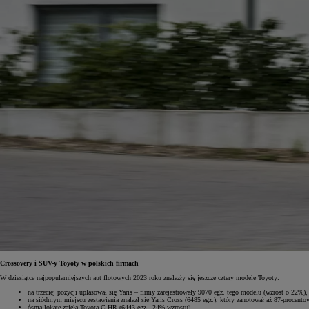
Crossovery i SUV-y Toyoty w polskich firmach
W dziesiątce najpopularniejszych aut flotowych 2023 roku znalazły się jeszcze cztery modele Toyoty:
na trzeciej pozycji uplasował się Yaris – firmy zarejestrowały 9070 egz. tego modelu (wzrost o 22%),
na siódmym miejscu zestawienia znalazł się Yaris Cross (6485 egz.), który zanotował aż 87-procentowy
ósmą lokatę zajęła Toyota C-HR (6443 egz., 24% wzrostu),