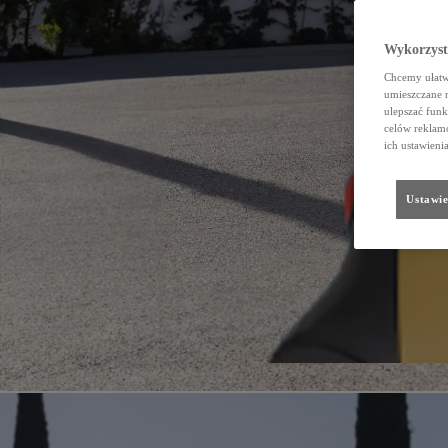
Wykorzystu
Chcemy ułatwi
umieszczane 
ulepszać funk
celów reklamo
ich ustawieni
Ustawie