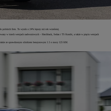
o polskich firm. To wynik o 24% lepszy niż rok wcześniej.
ferowany w trzech wersjach nadwoziowych – Hatchback, Sedan i TS Kombi, a także w pięciu wersjach
ny także ze sprawdzonym silnikiem benzynowym 1.5 o mocy 125 KM.