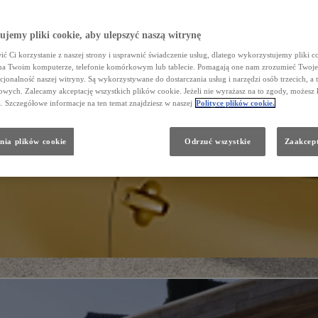
jemy pliki cookie, aby ulepszyć naszą witrynę
ć Ci korzystanie z naszej strony i usprawnić świadczenie usług, dlatego wykorzystujemy pliki co
na Twoim komputerze, telefonie komórkowym lub tablecie. Pomagają one nam zrozumieć Twoje 
cjonalność naszej witryny. Są wykorzystywane do dostarczania usług i narzędzi osób trzecich, a 
wych. Zalecamy akceptację wszystkich plików cookie. Jeżeli nie wyrażasz na to zgody, możesz 
a. Szczegółowe informacje na ten temat znajdziesz w naszej
Polityce plików cookie.
nia plików cookie
Odrzuć wszystkie
Zaakcept