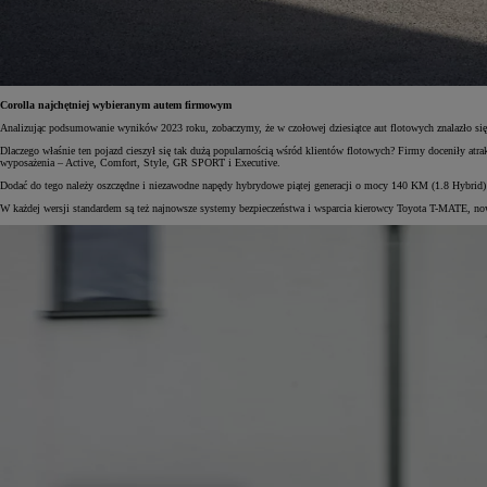
Corolla najchętniej wybieranym autem firmowym
Analizując podsumowanie wyników 2023 roku, zobaczymy, że w czołowej dziesiątce aut flotowych znalazło się 
Dlaczego właśnie ten pojazd cieszył się tak dużą popularnością wśród klientów flotowych? Firmy doceniły atr
wyposażenia – Active, Comfort, Style, GR SPORT i Executive.
Dodać do tego należy oszczędne i niezawodne napędy hybrydowe piątej generacji o mocy 140 KM (1.8 Hybri
W każdej wersji standardem są też najnowsze systemy bezpieczeństwa i wsparcia kierowcy Toyota T-MATE, n