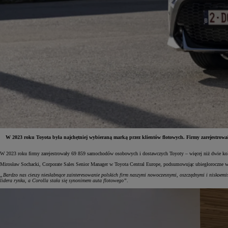
W 2023 roku Toyota była najchętniej wybieraną marką przez klientów flotowych. Firmy zarejestrowa
W 2023 roku firmy zarejestrowały 69 859 samochodów osobowych i dostawczych Toyoty – więcej niż dwie kolej
Od
81 900 zł
Mirosław Sochacki, Corporate Sales Senior Manager w Toyota Central Europe, podsumowując ubiegłoroczne wy
Yaris Cross
„Bardzo nas cieszy niesłabnące zainteresowanie polskich firm naszymi nowoczesnymi, oszczędnymi i niskoemi
HYBRID
lidera rynku, a Corolla stała się synonimem auta flotowego”
.