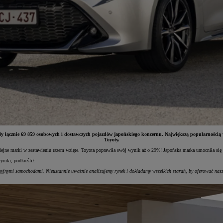
ły łącznie 69 859 osobowych i dostawczych pojazdów japońskiego koncernu. Największą popularnością wś
Toyoty.
ne marki w zestawieniu razem wzięte. Toyota poprawiła swój wynik aż o 29%! Japońska marka umocniła się na
niki, podkreślił:
syjnymi samochodami. Nieustannie uważnie analizujemy rynek i dokładamy wszelkich starań, by oferować naszy