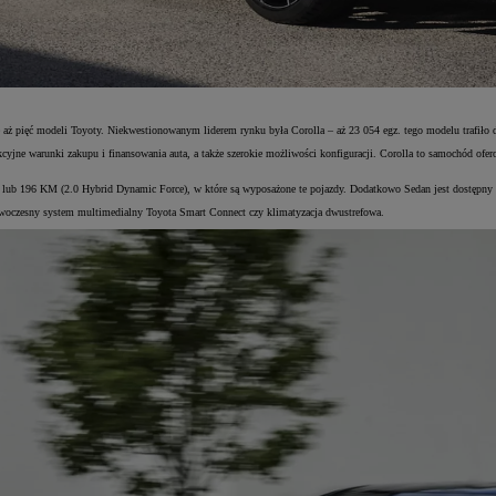
aż pięć modeli Toyoty. Niekwestionowanym liderem rynku była Corolla – aż 23 054 egz. tego modelu trafiło d
akcyjne warunki zakupu i finansowania auta, a także szerokie możliwości konfiguracji. Corolla to samochód o
d) lub 196 KM (2.0 Hybrid Dynamic Force), w które są wyposażone te pojazdy. Dodatkowo Sedan jest dostęp
owoczesny system multimedialny Toyota Smart Connect czy klimatyzacja dwustrefowa.