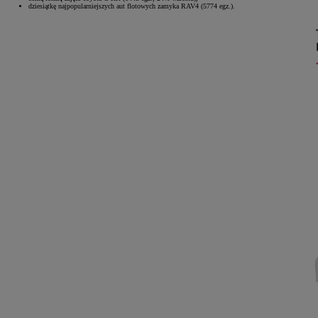
dziesiątkę najpopularniejszych aut flotowych zamyka RAV4 (5774 egz.).
Od
105 300 zł
Corolla Hatchback
HYBRID