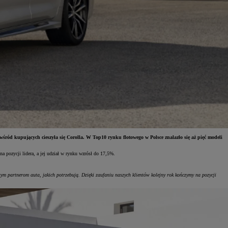
ród kupujących cieszyła się Corolla. W Top10 rynku flotowego w Polsce znalazło się aż pięć modeli
 pozycji lidera, a jej udział w rynku wzrósł do 17,5%.
m partnerom auta, jakich potrzebują. Dzięki zaufaniu naszych klientów kolejny rok kończymy na pozycji