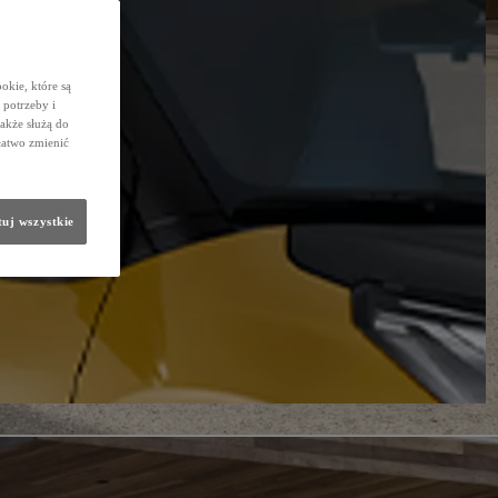
okie, które są
potrzeby i
także służą do
łatwo zmienić
uj wszystkie