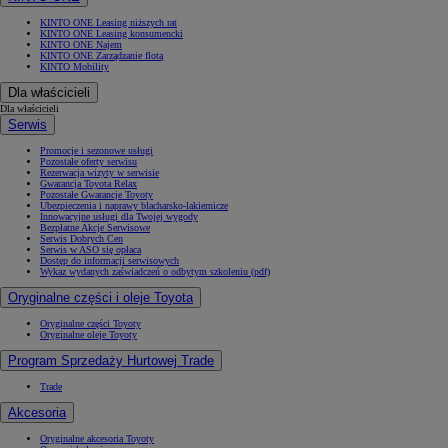
KINTO ONE Leasing niższych rat
KINTO ONE Leasing konsumencki
KINTO ONE Najem
KINTO ONE Zarządzanie flotą
KINTO Mobility
Dla właścicieli
Dla właścicieli
Serwis
Promocje i sezonowe usługi
Pozostałe oferty serwisu
Rezerwacja wizyty w serwisie
Gwarancja Toyota Relax
Pozostałe Gwarancje Toyoty
Ubezpieczenia i naprawy blacharsko-lakiernicze
Innowacyjne usługi dla Twojej wygody
Bezpłatne Akcje Serwisowe
Serwis Dobrych Cen
Serwis w ASO się opłaca
Dostęp do informacji serwisowych
Wykaz wydanych zaświadczeń o odbytym szkoleniu (pdf)
Oryginalne części i oleje Toyota
Oryginalne części Toyoty
Oryginalne oleje Toyoty
Program Sprzedaży Hurtowej Trade
Trade
Akcesoria
Oryginalne akcesoria Toyoty