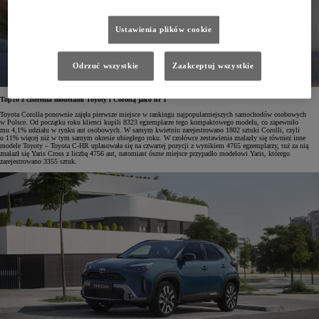
Ustawienia plików cookie
Odrzuć wszystkie
Zaakceptuj wszystkie
Top10 z czterema modelami Toyoty i Corollą jako nr 1
Toyota Corolla ponownie zajęła pierwsze miejsce w rankingu najpopularniejszych samochodów osobowych
w Polsce. Od początku roku klienci kupili 8323 egzemplarze tego kompaktowego modelu, co zapewniło
mu 4,1% udziału w rynku aut osobowych. W samym kwietniu zarejestrowano 1802 sztuki Corolli, czyli
o 11% więcej niż w tym samym okresie ubiegłego roku. W czołówce zestawienia znalazły się również inne
modele Toyoty – Toyota C-HR uplasowała się na czwartej pozycji z wynikiem 4765 egzemplarzy, tuż za nią
znalazł się Yaris Cross z liczbą 4756 aut, natomiast ósme miejsce przypadło modelowi Yaris, którego
zarejestrowano 3355 sztuk.