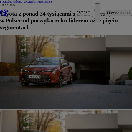
Przejdź do głównej zawartości
(Press Enter)
7 maja 2026
Toyota z ponad 34 tysiącami zarejestrowanych aut
Otwórz menu
w Polsce od początku roku liderem aż w pięciu
segmentach