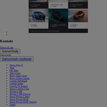
Kontakt
Napisz do nas
Samochody
Samochody
Samochody osobowe
Nowe Aygo X
Yaris
GR Yaris
Yaris Cross
Nowy Yaris Cross
Nowy Urban Cruiser
Corolla Hatchback
Corolla Sedan
Corolla TS Kombi
Nowa Corolla Cross
Toyota C-HR
Toyota C-HR Plug-in
Nowa Toyota C-HR+
Nowa Toyota bZ4X
Nowa Toyota bZ4X Touring
Camry