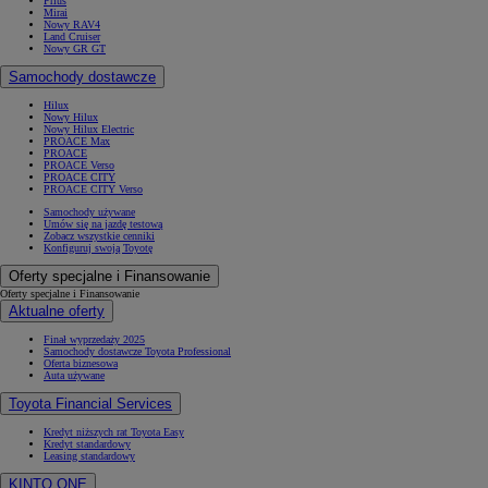
Prius
Mirai
Nowy RAV4
Land Cruiser
Nowy GR GT
Samochody dostawcze
Hilux
Nowy Hilux
Nowy Hilux Electric
PROACE Max
PROACE
PROACE Verso
PROACE CITY
PROACE CITY Verso
Samochody używane
Umów się na jazdę testową
Zobacz wszystkie cenniki
Konfiguruj swoją Toyotę
Oferty specjalne i Finansowanie
Oferty specjalne i Finansowanie
Aktualne oferty
Finał wyprzedaży 2025
Samochody dostawcze Toyota Professional
Oferta biznesowa
Auta używane
Toyota Financial Services
Kredyt niższych rat Toyota Easy
Kredyt standardowy
Leasing standardowy
KINTO ONE