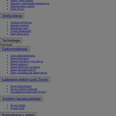
Opony i koła zimowe
Zabudowy samochodów dostawczych
Zabezpieczenia i alarmy
Sklep Toyoty
Strefa klienta
Aplikacja MyToyota
Instrukcje obsługi
Aktualizacja map
System Bluetooth®
Karty Ratownicze
Technologie
Technologie
Elektromobilność
Lider elektromobilności
Napęd hybrydowy
Napęd hybrydowy typu plug-in
Napęd wodorowy
Napęd elektryczny na baterię
Zasięg aut elektrycznych
Zalety posiadania aut elektrycznych
Ładowanie elektrycznej Toyoty
Toyota HomeCharge
Toyota Charging Network
Jak naładować elektryczną Toyotę?
Systemy bezpieczeństwa
Toyota T-Mate
System eCall
Komunikacja z autem