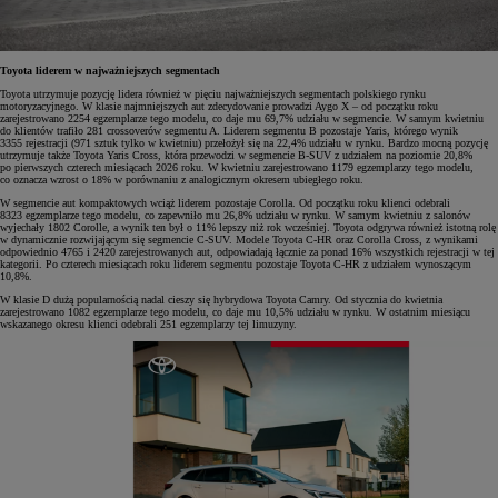
Toyota liderem w najważniejszych segmentach
Toyota utrzymuje pozycję lidera również w pięciu najważniejszych segmentach polskiego rynku
motoryzacyjnego. W klasie najmniejszych aut zdecydowanie prowadzi Aygo X – od początku roku
zarejestrowano 2254 egzemplarze tego modelu, co daje mu 69,7% udziału w segmencie. W samym kwietniu
do klientów trafiło 281 crossoverów segmentu A. Liderem segmentu B pozostaje Yaris, którego wynik
3355 rejestracji (971 sztuk tylko w kwietniu) przełożył się na 22,4% udziału w rynku. Bardzo mocną pozycję
utrzymuje także Toyota Yaris Cross, która przewodzi w segmencie B-SUV z udziałem na poziomie 20,8%
po pierwszych czterech miesiącach 2026 roku. W kwietniu zarejestrowano 1179 egzemplarzy tego modelu,
co oznacza wzrost o 18% w porównaniu z analogicznym okresem ubiegłego roku.
W segmencie aut kompaktowych wciąż liderem pozostaje Corolla. Od początku roku klienci odebrali
8323 egzemplarze tego modelu, co zapewniło mu 26,8% udziału w rynku. W samym kwietniu z salonów
wyjechały 1802 Corolle, a wynik ten był o 11% lepszy niż rok wcześniej. Toyota odgrywa również istotną rolę
w dynamicznie rozwijającym się segmencie C-SUV. Modele Toyota C-HR oraz Corolla Cross, z wynikami
odpowiednio 4765 i 2420 zarejestrowanych aut, odpowiadają łącznie za ponad 16% wszystkich rejestracji w tej
kategorii. Po czterech miesiącach roku liderem segmentu pozostaje Toyota C-HR z udziałem wynoszącym
10,8%.
W klasie D dużą popularnością nadal cieszy się hybrydowa Toyota Camry. Od stycznia do kwietnia
zarejestrowano 1082 egzemplarze tego modelu, co daje mu 10,5% udziału w rynku. W ostatnim miesiącu
wskazanego okresu klienci odebrali 251 egzemplarzy tej limuzyny.