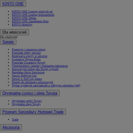
KINTO ONE
KINTO ONE Leasing niższych rat
KINTO ONE Leasing konsumencki
KINTO ONE Najem
KINTO ONE Zarządzanie flotą
KINTO Mobility
Dla właścicieli
Dla właścicieli
Serwis
Promocje i sezonowe usługi
Pozostałe oferty serwisu
Rezerwacja wizyty w serwisie
Gwarancja Toyota Relax
Pozostałe Gwarancje Toyoty
Ubezpieczenia i naprawy blacharsko-lakiernicze
Innowacyjne usługi dla Twojej wygody
Bezpłatne Akcje Serwisowe
Serwis Dobrych Cen
Serwis w ASO się opłaca
Dostęp do informacji serwisowych
Wykaz wydanych zaświadczeń o odbytym szkoleniu (pdf)
Oryginalne części i oleje Toyota
Oryginalne części Toyoty
Oryginalne oleje Toyoty
Program Sprzedaży Hurtowej Trade
Trade
Akcesoria