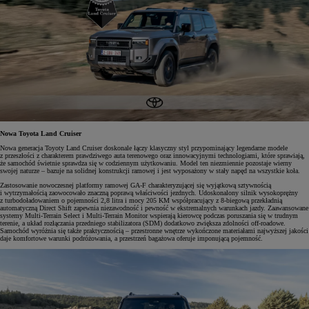
Nowa Toyota Land Cruiser
Nowa generacja Toyoty Land Cruiser doskonale łączy klasyczny styl przypominający legendarne modele
z przeszłości z charakterem prawdziwego auta terenowego oraz innowacyjnymi technologiami, które sprawiają,
że samochód świetnie sprawdza się w codziennym użytkowaniu. Model ten niezmiennie pozostaje wierny
swojej naturze – bazuje na solidnej konstrukcji ramowej i jest wyposażony w stały napęd na wszystkie koła.
Zastosowanie nowoczesnej platformy ramowej GA-F charakteryzującej się wyjątkową sztywnością
i wytrzymałością zaowocowało znaczną poprawą właściwości jezdnych. Udoskonalony silnik wysokoprężny
z turbodoładowaniem o pojemności 2,8 litra i mocy 205 KM współpracujący z 8-biegową przekładnią
automatyczną Direct Shift zapewnia niezawodność i pewność w ekstremalnych warunkach jazdy. Zaawansowane
systemy Multi-Terrain Select i Multi-Terrain Monitor wspierają kierowcę podczas poruszania się w trudnym
terenie, a układ rozłączania przedniego stabilizatora (SDM) dodatkowo zwiększa zdolności off-roadowe.
Samochód wyróżnia się także praktycznością – przestronne wnętrze wykończone materiałami najwyższej jakości
daje komfortowe warunki podróżowania, a przestrzeń bagażowa oferuje imponującą pojemność.