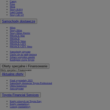
Camry
Prius
Mirai
Nowy RAV4
Land Cruiser
Nowy GR GT
Samochody dostawcze
Hilux
Nowy Hilux
Nowy Hilux Electric
PROACE Max
PROACE
PROACE Verso
PROACE CITY
PROACE CITY Verso
Samochody używane
Umów się na jazdę testową
Zobacz wszystkie cenniki
Konfiguruj swoją Toyotę
Oferty specjalne i Finansowanie
Oferty specjalne i Finansowanie
Aktualne oferty
Finał wyprzedaży 2025
Samochody dostawcze Toyota Professional
Oferta biznesowa
Auta używane
Toyota Financial Services
Kredyt niższych rat Toyota Easy
Kredyt standardowy
Leasing standardowy