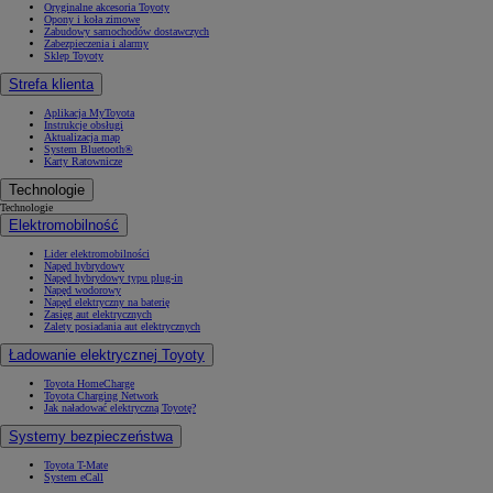
Oryginalne akcesoria Toyoty
Opony i koła zimowe
Zabudowy samochodów dostawczych
Zabezpieczenia i alarmy
Sklep Toyoty
Strefa klienta
Aplikacja MyToyota
Instrukcje obsługi
Aktualizacja map
System Bluetooth®
Karty Ratownicze
Technologie
Technologie
Elektromobilność
Lider elektromobilności
Napęd hybrydowy
Napęd hybrydowy typu plug-in
Napęd wodorowy
Napęd elektryczny na baterię
Zasięg aut elektrycznych
Zalety posiadania aut elektrycznych
Ładowanie elektrycznej Toyoty
Toyota HomeCharge
Toyota Charging Network
Jak naładować elektryczną Toyotę?
Systemy bezpieczeństwa
Toyota T-Mate
System eCall