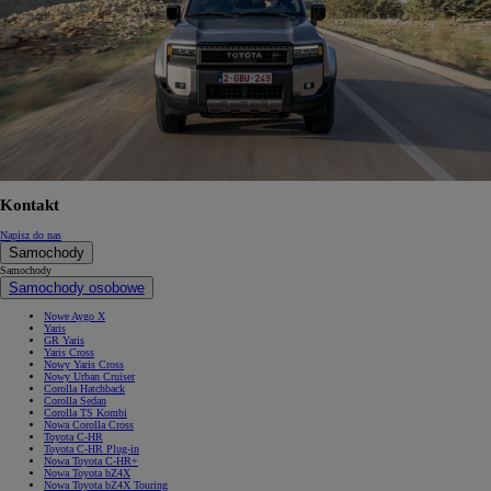
Kontakt
Napisz do nas
Samochody
Samochody
Samochody osobowe
Nowe Aygo X
Yaris
GR Yaris
Yaris Cross
Nowy Yaris Cross
Nowy Urban Cruiser
Corolla Hatchback
Corolla Sedan
Corolla TS Kombi
Nowa Corolla Cross
Toyota C-HR
Toyota C-HR Plug-in
Nowa Toyota C-HR+
Nowa Toyota bZ4X
Nowa Toyota bZ4X Touring