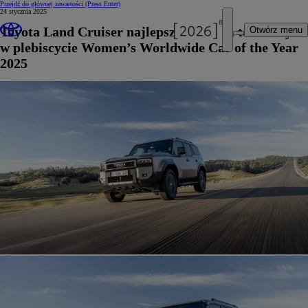
Przejdź do głównej zawartości
(Press Enter)
24 stycznia 2025
Toyota Land Cruiser najlepszym autem terenowym
Otwórz menu
w plebiscycie Women’s Worldwide Car of the Year
2025