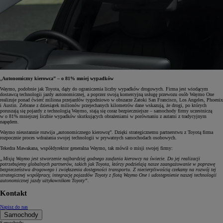
„
Autonomiczny kierowca” – o 81% mniej wypadków
Waymo, podobnie jak Toyota, dąży do ograniczenia liczby wypadków drogowych. Firma jest wiodącym
dostawcą technologii jazdy autonomicznej, a poprzez swoją komercyjną usługę przewozu osób Waymo One
realizuje ponad ćwierć miliona przejazdów tygodniowo w obszarze Zatoki San Francisco, Los Angeles, Phoenix
i Austin. Zebrane z dziesiątek milionów przejechanych kilometrów dane wskazują, że drogi, po których
poruszają się pojazdy z technologią Waymo, stają się coraz bezpieczniejsze – samochody firmy uczestniczą
w o 81% mniejszej liczbie wypadków skutkujących obrażeniami w porównaniu z autami z tradycyjnym
napędem.
Waymo nieustannie rozwija „autonomicznego kierowcę”. Dzięki strategicznemu partnerstwu z Toyotą firma
rozpocznie proces wdrażania swojej technologii w prywatnych samochodach osobowych.
Tekedra Mawakana, współdyrektor generalna Waymo, tak mówił o misji swojej firmy:
„Misją Waymo jest stworzenie najbardziej godnego zaufania kierowcy na świecie. Do jej realizacji
potrzebujemy globalnych partnerów, takich jak Toyota, którzy podzielają nasze zaangażowanie w poprawę
bezpieczeństwa drogowego i zwiększenia dostępności transportu. Z niecierpliwością czekamy na rozwój tej
strategicznej współpracy, integrację pojazdów Toyoty z flotą Waymo One i udostępnienie naszej technologii
autonomicznej jazdy użtykownikom Toyoty”.
Kontakt
Napisz do nas
Samochody
Samochody