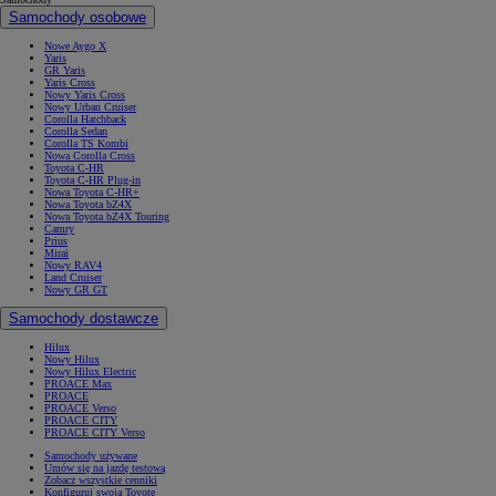
Samochody osobowe
Nowe Aygo X
Yaris
GR Yaris
Yaris Cross
Nowy Yaris Cross
Nowy Urban Cruiser
Corolla Hatchback
Corolla Sedan
Corolla TS Kombi
Nowa Corolla Cross
Toyota C-HR
Toyota C-HR Plug-in
Nowa Toyota C-HR+
Nowa Toyota bZ4X
Nowa Toyota bZ4X Touring
Camry
Prius
Mirai
Nowy RAV4
Land Cruiser
Nowy GR GT
Samochody dostawcze
Hilux
Nowy Hilux
Nowy Hilux Electric
PROACE Max
PROACE
PROACE Verso
PROACE CITY
PROACE CITY Verso
Samochody używane
Umów się na jazdę testową
Zobacz wszystkie cenniki
Konfiguruj swoją Toyotę