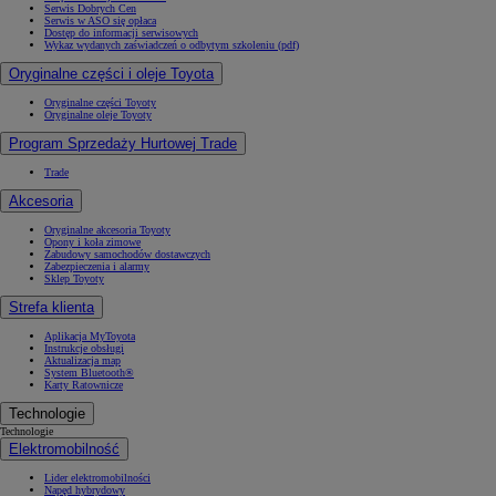
Serwis Dobrych Cen
Serwis w ASO się opłaca
Dostęp do informacji serwisowych
Wykaz wydanych zaświadczeń o odbytym szkoleniu (pdf)
Oryginalne części i oleje Toyota
Oryginalne części Toyoty
Oryginalne oleje Toyoty
Program Sprzedaży Hurtowej Trade
Trade
Akcesoria
Oryginalne akcesoria Toyoty
Opony i koła zimowe
Zabudowy samochodów dostawczych
Zabezpieczenia i alarmy
Sklep Toyoty
Strefa klienta
Aplikacja MyToyota
Instrukcje obsługi
Aktualizacja map
System Bluetooth®
Karty Ratownicze
Technologie
Technologie
Elektromobilność
Lider elektromobilności
Napęd hybrydowy