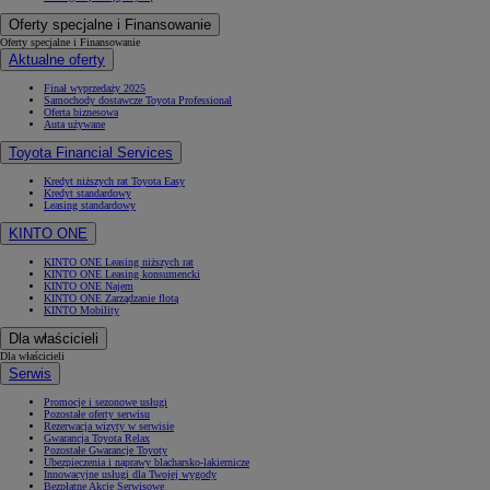
Oferty specjalne i Finansowanie
Oferty specjalne i Finansowanie
Aktualne oferty
Finał wyprzedaży 2025
Samochody dostawcze Toyota Professional
Oferta biznesowa
Auta używane
Toyota Financial Services
Kredyt niższych rat Toyota Easy
Kredyt standardowy
Leasing standardowy
KINTO ONE
KINTO ONE Leasing niższych rat
KINTO ONE Leasing konsumencki
KINTO ONE Najem
KINTO ONE Zarządzanie flotą
KINTO Mobility
Dla właścicieli
Dla właścicieli
Serwis
Promocje i sezonowe usługi
Pozostałe oferty serwisu
Rezerwacja wizyty w serwisie
Gwarancja Toyota Relax
Pozostałe Gwarancje Toyoty
Ubezpieczenia i naprawy blacharsko-lakiernicze
Innowacyjne usługi dla Twojej wygody
Bezpłatne Akcje Serwisowe