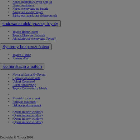
Napęd hybrydowy typu plug-in
Napęd wodorowy
Napęd elektryczny na baterię
Zasięg aut elektrycznych
Zalety posiadania aut elektrycznych
Ładowanie elektrycznej Toyoty
Toyota HomeCharge
Toyota Charging Network
Jak naładować elektryczną Toyotę?
Systemy bezpieczeństwa
Toyota T-Mate
System eCall
Komunikacja z autem
Nowa aplikacja MyToyota
Cyfrowy opiekun auta
Usługi Connected
Płatne subskrypcje
Toyota Connectivity Match
Skontaktuj się z nami
Polityka ciasteczek
Deklaracja dostępności
(Opens in new window)
(Opens in new window)
(Opens in new window)
(Opens in new window)
Copyright © Toyota 2026