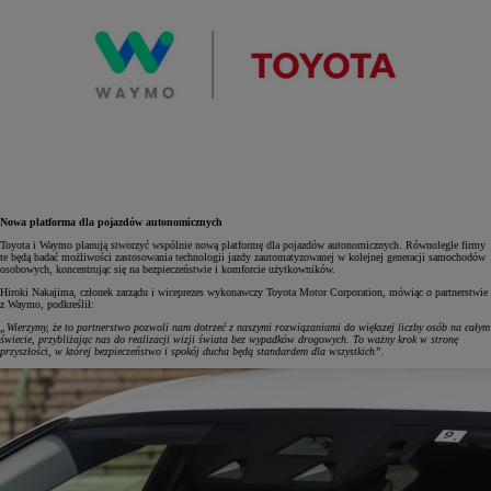
Nowa platforma dla pojazdów autonomicznych
Toyota i Waymo planują stworzyć wspólnie nową platformę dla pojazdów autonomicznych. Równolegle firmy
te będą badać możliwości zastosowania technologii jazdy zautomatyzowanej w kolejnej generacji samochodów
osobowych, koncentrując się na bezpieczeństwie i komforcie użytkowników.
Hiroki Nakajima, członek zarządu i wiceprezes wykonawczy Toyota Motor Corporation, mówiąc o partnerstwie
z Waymo, podkreślił:
„Wierzymy, że to partnerstwo pozwoli nam dotrzeć z naszymi rozwiązaniami do większej liczby osób na całym
świecie, przybliżając nas do realizacji wizji świata bez wypadków drogowych. To ważny krok w stronę
przyszłości, w której bezpieczeństwo i spokój ducha będą standardem dla wszystkich”.