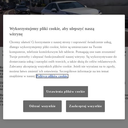
Wykorzystujemy pliki cookie, aby ulepszyć naszą
witrynę
Chcemy ułatwić Ci korzystanie z naszej strony i usprawnić świadczenie usług,
dlatego wykorzystujemy pliki cookie, które są umieszczane na Twoim
komputerze, telefonie komórkowym lub tablecie. Pomagają one nam zrozumieć
Toyota i Waymo, chcąc poprawić bezpieczeństwa na drogach, zamierzają przyspieszyć wprowadzanie
technologii jazdy autonomicznej. Firmy wspólnie opracują platformę dla pojazdów autonomicznych
Twoje potrzeby i ulepszać funkcjonalność naszej witryny. Są wykorzystywane do
oraz zbadają możliwość wprowadzenia technologii jazdy zautomatyzowanej w kolejnej generacji
samochodów.
dostarczania usług i narzędzi osób trzecich, a także służą do celów reklamowych.
Zalecamy akceptację wszystkich plików cookie. Jeżeli nie wyrażasz na to zgody,
Koncern Toyota to globalny lider innowacji, który rocznie przeznacza 1,3 bln jenów na badania i rozwój
najnowocześniejszych technologii. Są one opracowywane w 22 ośrodkach na całym świecie. Jednym
możesz łatwo zmienić ich ustawienia. Szczegółowe informacje na ten temat
z priorytetów Toyoty jest opracowanie takich rozwiązań, które pomoga całkowicie wyeliminować wypadki
znajdziesz w naszej
Polityce plików cookie.
drogowe, opierając się na 3 filarach: człowieku, pojazdach i infrastrukturze drogowej.
Zdaniem kierownictwa Toyoty, w przyszłości kluczową rolę będą odgrywały technologie jazdy autonomicznej
i zaawansowane systemy bezpieczeństwa. Właśnie dlatego koncern od lat wdraża w swoich samochodach
na całym świecie pakiet systemów bezpieczeństwa i wsparcia kierowcy Toyota Safety Sense.
Ustawienia plików cookie
Bezpieczeństwo na drogach mogą też zwiększyć technologie jazdy autonomicznej. Dążąc do tego, Toyota Motor
Corporation oraz Waymo zawarły wstępne porozumienie w sprawie potencjalnej współpracy. Do kooperacji tych
dwóch firm dołączy również Woven by Toyota, spółka specjalizująca się w zaawansowanym oprogramowaniu
i innowacjach w mobilności.
Odrzuć wszystkie
Zaakceptuj wszystkie