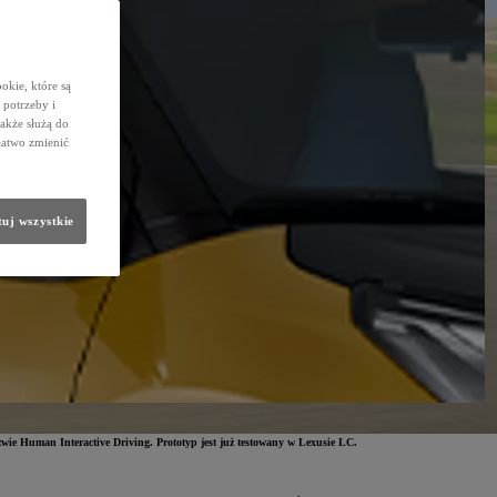
okie, które są
potrzeby i
także służą do
łatwo zmienić
uj wszystkie
zwie Human Interactive Driving. Prototyp jest już testowany w Lexusie LC.