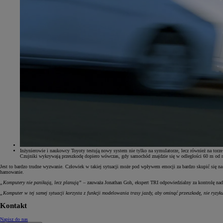
Inżynierowie i naukowcy Toyoty testują nowy system nie tylko na symulatorze, lecz również na to
Czujniki wykrywają przeszkodę dopiero wówczas, gdy samochód znajdzie się w odległości 60 m od ni
Jest to bardzo trudne wyzwanie. Człowiek w takiej sytuacji może pod wpływem emocji za bardzo skupić się n
hamowanie.
„Komputery nie panikują, lecz planują”
– zauważa Jonathan Goh, ekspert TRI odpowiedzialny za kontrolę n
„Komputer w tej samej sytuacji korzysta z funkcji modelowania trasy jazdy, aby ominąć przeszkodę, nie ryzy
Kontakt
Napisz do nas