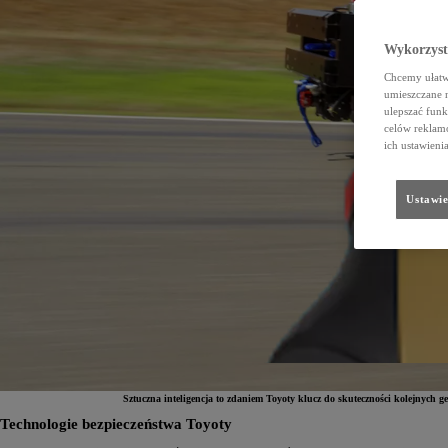
Wykorzystu
Chcemy ułatwi
umieszczane 
ulepszać funk
celów reklamo
ich ustawieni
Ustawie
Sztuczna inteligencja to zdaniem Toyoty klucz do skuteczności kolejnych 
Technologie bezpieczeństwa Toyoty