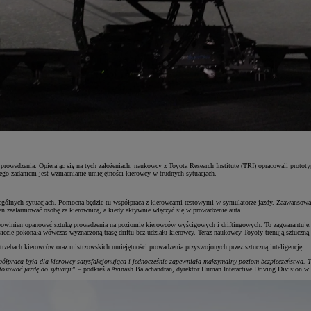
z prowadzenia. Opierając się na tych założeniach, naukowcy z Toyota Research Institute (TRI) opracowali proto
Jego zadaniem jest wzmacnianie umiejętności kierowcy w trudnych sytuacjach.
ególnych sytuacjach. Pomocna będzie tu współpraca z kierowcami testowymi w symulatorze jazdy. Zaawansowana 
ien zaalarmować osobę za kierownicą, a kiedy aktywnie włączyć się w prowadzenie auta.
tem powinien opanować sztukę prowadzenia na poziomie kierowców wyścigowych i driftingowych. To zagwarantuj
cie pokonała wówczas wyznaczoną trasę driftu bez udziału kierowcy. Teraz naukowcy Toyoty trenują sztuczną 
otrzebach kierowców oraz mistrzowskich umiejętności prowadzenia przyswojonych przez sztuczną inteligencję.
spółpraca była dla kierowcy satysfakcjonująca i jednocześnie zapewniała maksymalny poziom bezpieczeństwa. 
tosować jazdę do sytuacji”
– podkreśla Avinash Balachandran, dyrektor Human Interactive Driving Division w T