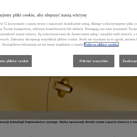
jemy pliki cookie, aby ulepszyć naszą witrynę
ć Ci korzystanie z naszej strony i usprawnić świadczenie usług, dlatego wykorzystujemy pliki co
na Twoim komputerze, telefonie komórkowym lub tablecie. Pomagają one nam zrozumieć Twoje 
cjonalność naszej witryny. Są wykorzystywane do dostarczania usług i narzędzi osób trzecich, a 
wych. Zalecamy akceptację wszystkich plików cookie. Jeżeli nie wyrażasz na to zgody, możesz 
a. Szczegółowe informacje na ten temat znajdziesz w naszej
Polityce plików cookie.
nia plików cookie
Odrzuć wszystkie
Zaakcept
generacji technologii bezpieczeństwa czynnego. Marka opracowuje obecnie system wsparcia kierowcy o na