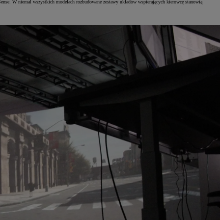
y Sense. W niemal wszystkich modelach rozbudowane zestawy układów wspierających kierowcę stanowią