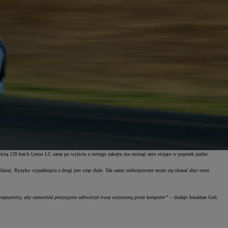
cią 120 km/h Lexus LC zaraz po wyjściu z ostrego zakrętu ma ominąć auto stojące w poprzek jezdni.
niej. Ryzyko wypadnięcia z drogi jest więc duże. Tak samo niebezpieczne może się okazać zbyt ostre
rzepustnicy, aby samochód precyzyjnie odtworzył trasę wytyczoną przez komputer”
– dodaje Jonathan Goh.