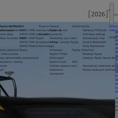
Toyoty
ci i oleje Toyoty
KINTO ONE
Praca w Toyocie
Strefa klienta
Świętu
epełnosprawnościami
alne części
KINTO ONE Leasing niższych rat
Dołącz do nas
Aplikacja MyToyota
Odkryj
Ak
alne oleje
KINTO ONE Leasing konsumencki
Kontakt
Instrukcje obsługi
pr
Umów s
daży Hurtowej Trade
KINTO ONE Najem
Skontaktuj się z nami
Aktualizacja map
Ce
KINTO ONE Zarządzanie flotą
Salony i serwisy Toyoty
System Bluetooth®
ws
KINTO Mobility
Technologie
Karty Ratownicze
mo
alne akcesoria Toyoty
Innowacje
Toyota Collection
S
i koła zimowe
Toyota T-Mate
Kolekcje Toyoty
do
owy samochodów dostawczych
Motorsport
Kolekcje Toyoty Gazoo Raci
To
ieczenia i alarmy
System eCall
FAQ
Pr
Toyoty
Cyfrowy opiekun auta
Najczęściej zadawane pyta
Of
nych
Ładowanie
Wykaz wydanych zaświadcze
KI
Connected
fi
S
u
in
w
U
si
ja
te