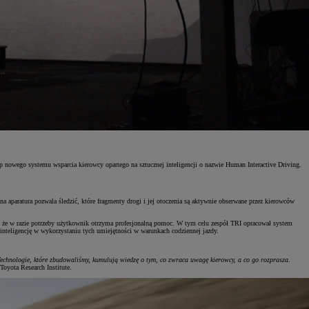
typ nowego systemu wsparcia kierowcy opartego na sztucznej inteligencji o nazwie Human Interactive Driving.
aparatura pozwala śledzić, które fragmenty drogi i jej otoczenia są aktywnie obserwane przez kierowców
e, że w razie potrzeby użytkownik otrzyma profesjonalną pomoc. W tym celu zespół TRI opracował system
inteligencję w wykorzystaniu tych umiejętności w warunkach codziennej jazdy.
Technologie, które zbudowaliśmy, kumulują wiedzę o tym, co zwraca uwagę kierowcy, a co go rozprasza.
oyota Research Institute.