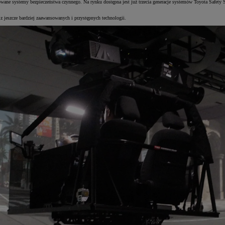
owane systemy bezpieczeństwa czynnego. Na rynku dostępna jest już trzecia generacje systemów Toyota Safet
 z jeszcze bardziej zaawansowanych i przystępnych technologii.