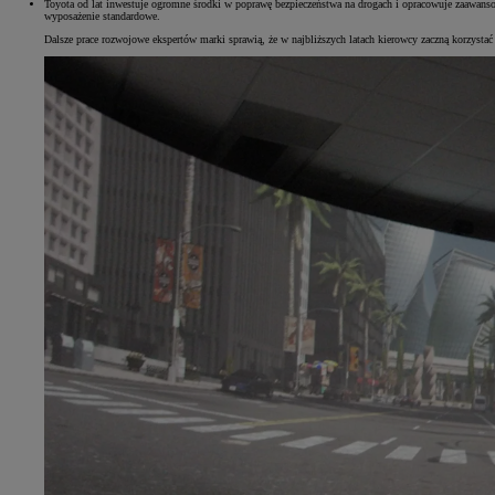
Toyota od lat inwestuje ogromne środki w poprawę bezpieczeństwa na drogach i opracowuje zaawans
wyposażenie standardowe.
Dalsze prace rozwojowe ekspertów marki sprawią, że w najbliższych latach kierowcy zaczną korzystać