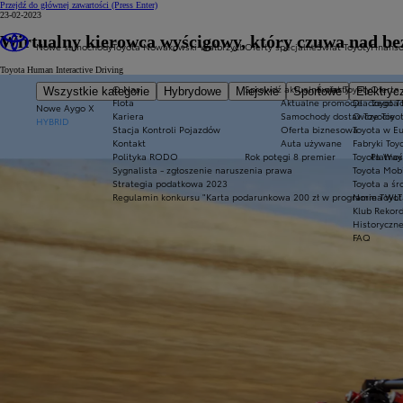
Przejdź do głównej zawartości
(Press Enter)
23-02-2023
Wirtualny kierowca wyścigowy, który czuwa nad be
Nowe samochody
Toyota Nowakowski Wałbrzych
Oferty specjalne
Świat Toyoty
Finans
Toyota Human Interactive Driving
O Nas
Sprawdź aktualne oferty
Świat Toyoty
Oferta 
Wszystkie kategorie
Hybrydowe
Miejskie
Sportowe
Elektryc
Flota
Aktualne promocje
Dlaczego T
Toyota 
Nowe Aygo X
Kariera
Samochody dostawcze Toyot
O Toyocie
HYBRID
Stacja Kontroli Pojazdów
Oferta biznesowa
Toyota w E
Kontakt
Auta używane
Fabryki Toy
Polityka RODO
Rok potęgi 8 premier
Toyota Way
Płatnoś
Sygnalista - zgłoszenie naruszenia prawa
Toyota Mobi
Strategia podatkowa 2023
Toyota a ś
Regulamin konkursu "Karta podarunkowa 200 zł w programie Toyo
Norma WLT
Klub Rekor
Historyczn
FAQ