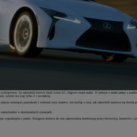
rze wyścigowym. Za samochód testowy służy Lexus LC, flagowe coupé marki. W jednym z zadań jadący z prędkoś
ej, system ma więc tylko 2 s na reakcję.
a samym ominięciu przeszkody i wykonać ostry manewr, nie myśląc o tym, jak samochód zachowa się chwilę póź
ad samochodem w ekstremalnych sytuacjach.
kując wypadnięcia z jezdni. Następnie dobiera do niej odpowiednią kombinację pracy kierownicy, hamulców i p