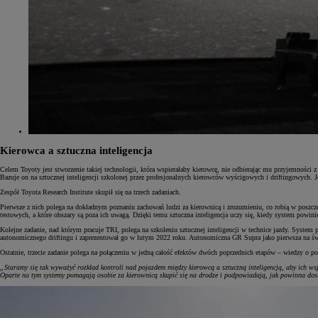
Kierowca a sztuczna inteligencja
Celem Toyoty jest stworzenie takiej technologii, która wspierałaby kierowcę, nie odbierając mu przyjemności 
Bazuje on na sztucznej inteligencji szkolonej przez profesjonalnych kierowców wyścigowych i driftingowych. 
Zespół Toyota Research Institute skupił się na trzech zadaniach.
Pierwsze z nich polega na dokładnym poznaniu zachowań ludzi za kierownicą i zrozumieniu, co robią w poszcz
testowych, a które obszary są poza ich uwagą. Dzięki temu sztuczna inteligencja uczy się, kiedy system powin
Od
81 900 zł
Kolejne zadanie, nad którym pracuje TRI, polega na szkoleniu sztucznej inteligencji w technice jazdy. Sys
autonomicznego driftingu i zaprezentował go w lutym 2022 roku. Autonomiczna GR Supra jako pierwsza na świe
Yaris Cross
HYBRID
Ostatnie, trzecie zadanie polega na połączeniu w jedną całość efektów dwóch poprzednich etapów – wiedzy o p
„Staramy się tak wyważyć rozkład kontroli nad pojazdem między kierowcą a sztuczną inteligencją, aby ich w
Oparte na tym systemy pomagają osobie za kierownicą skupić się na drodze i podpowiadają, jak powinna dos