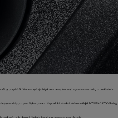
 uślizg tylnych kół. Kierowca zyskuje dzięki temu lepszą kontrolę i wyczucie samochodu, co przekłada się
zypominające o zdobytych przez Ogiera tytułach. Na przednich drzwiach dodano naklejki TOYOTA GAZOO Racing,
e, a także skrzynia biegów i dźwignia hamulca ręcznego mają szare obszycia.