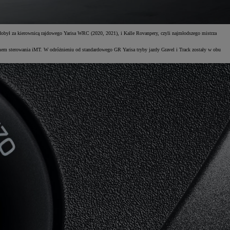
obył za kierownicą rajdowego Yarisa WRC (2020, 2021), i Kalle Rovanpery, czyli najmłodszego mistrza
m sterowania iMT. W odróżnieniu od standardowego GR Yarisa tryby jazdy Gravel i Track zostały w obu