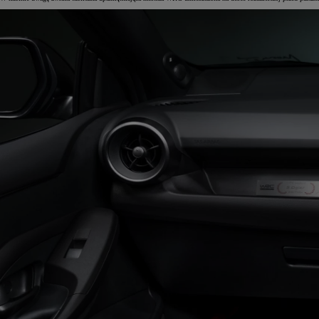
Od
105 300 zł
Corolla Hatchback
HYBRID