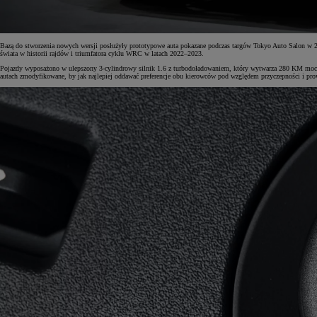
Bazą do stworzenia nowych wersji posłużyły prototypowe auta pokazane podczas targów Tokyo Auto Salon w 20
świata w historii rajdów i triumfatora cyklu WRC w latach 2022–2023.
Pojazdy wyposażono w ulepszony 3-cylindrowy silnik 1.6 z turbodoładowaniem, który wytwarza 280 KM mocy
autach zmodyfikowane, by jak najlepiej oddawać preferencje obu kierowców pod względem przyczepności i prowa