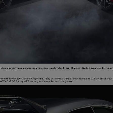
óre powstały przy współpracy z mistrzami świata Sébastienem Ogierem i Kalle Rovanperą. Liczba egz
 reprezentatywny Toyota Motor Corporation, który w zawodach startuje pod pseudonimem Morizo, chciał w te
ł TOYOTA GAZOO Racing WRT rozpoczyna obronę mistrzowskich tytułów.