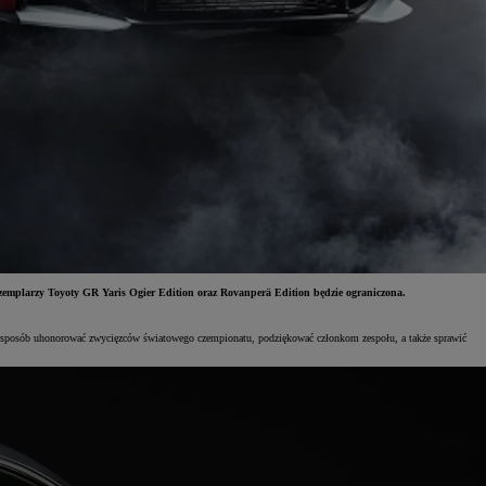
emplarzy Toyoty GR Yaris Ogier Edition oraz Rovanperä Edition będzie ograniczona.
n sposób uhonorować zwycięzców światowego czempionatu, podziękować członkom zespołu, a także sprawić