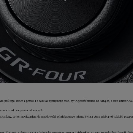
poślizgu Torsen z przodu i z tyłu tak dystrybuują moc, by większość trafiała na tylną oś, a auto umożliwiało
erowca uzyskiwał powtarzalne wyniki.
ncuską flagę, co jest nawiązaniem do narodowości ośmiokrotnego mistrza świata. Auto zdobią też naklejki pr
em. Kierownicę obszyto nicią w kolorach czerwonym, szarym i niebieskim, co nawiązuje do flagi Francji. Fotel