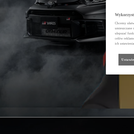
Wykorzystu
Chcemy ułatwi
umieszczane 
ulepszać funk
celów reklamo
ich ustawieni
Ustawie