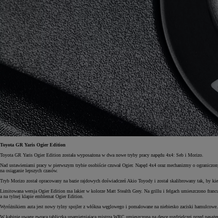
Toyota GR Yaris Ogier Edition
Toyota GR Yaris Ogier Edition została wyposażona w dwa nowe tryby pracy napędu 4x4: Seb i Morizo.
Nad ustawieniami pracy w pierwszym trybie osobiście czuwał Ogier. Napęd 4x4 oraz mechanizmy o ograniczonym 
na osiąganie lepszych czasów.
Tryb Morizo został opracowany na bazie rajdowych doświadczeń Akio Toyody i został skalibrowany tak, by ki
Limitowana wersja Ogier Edition ma lakier w kolorze Matt Stealth Grey. Na grillu i felgach umieszczono fra
a na tylnej klapie emblemat Ogier Edition.
Wyróżnikiem auta jest nowy tylny spojler z włókna węglowego i pomalowane na niebiesko zaciski hamulcowe.
W kabinie uwagę zwraca tabliczka upamiętniająca mistrza WRC umieszczona na desce rozdzielczej przed pasażer