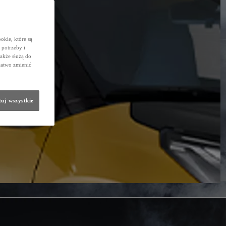
okie, które są
potrzeby i
także służą do
łatwo zmienić
uj wszystkie