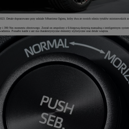
23. Detale dopracowano przy udziale Sébastiena Ogiera, który dwa ze swoich ośmiu tytułów mistrzowskich zd
 i 390 Nm momentu obrotowego. Został on zespolony z 6-biegową skrzynią manualną z inteligentnym systeme
dzenia. Ponadto każde z aut ma charakterystyczne elementy stylistyczne oraz detale wnętrza.