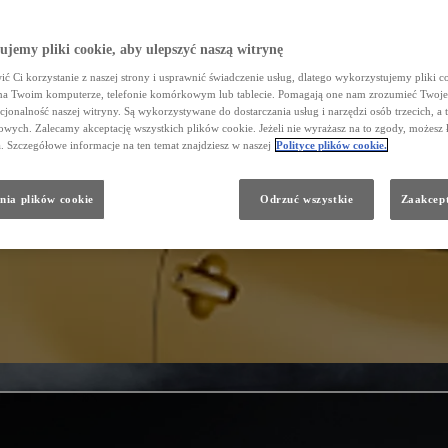
jemy pliki cookie, aby ulepszyć naszą witrynę
ć Ci korzystanie z naszej strony i usprawnić świadczenie usług, dlatego wykorzystujemy pliki co
na Twoim komputerze, telefonie komórkowym lub tablecie. Pomagają one nam zrozumieć Twoje 
cjonalność naszej witryny. Są wykorzystywane do dostarczania usług i narzędzi osób trzecich, a 
wych. Zalecamy akceptację wszystkich plików cookie. Jeżeli nie wyrażasz na to zgody, możesz 
a. Szczegółowe informacje na ten temat znajdziesz w naszej
Polityce plików cookie.
nia plików cookie
Odrzuć wszystkie
Zaakcept