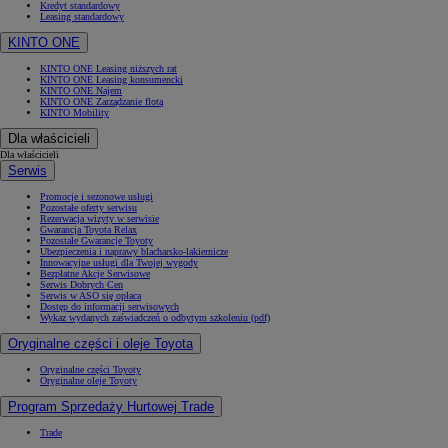
Kredyt standardowy
Leasing standardowy
KINTO ONE
KINTO ONE Leasing niższych rat
KINTO ONE Leasing konsumencki
KINTO ONE Najem
KINTO ONE Zarządzanie flotą
KINTO Mobility
Dla właścicieli
Dla właścicieli
Serwis
Promocje i sezonowe usługi
Pozostałe oferty serwisu
Rezerwacja wizyty w serwisie
Gwarancja Toyota Relax
Pozostałe Gwarancje Toyoty
Ubezpieczenia i naprawy blacharsko-lakiernicze
Innowacyjne usługi dla Twojej wygody
Bezpłatne Akcje Serwisowe
Serwis Dobrych Cen
Serwis w ASO się opłaca
Dostęp do informacji serwisowych
Wykaz wydanych zaświadczeń o odbytym szkoleniu (pdf)
Oryginalne części i oleje Toyota
Oryginalne części Toyoty
Oryginalne oleje Toyoty
Program Sprzedaży Hurtowej Trade
Trade