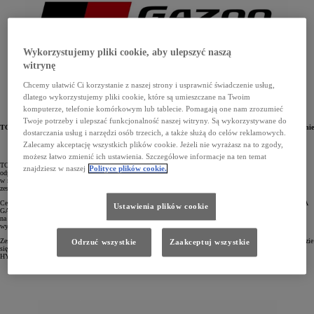
Wykorzystujemy pliki cookie, aby ulepszyć naszą
witrynę
Chcemy ułatwić Ci korzystanie z naszej strony i usprawnić świadczenie usług,
dlatego wykorzystujemy pliki cookie, które są umieszczane na Twoim
komputerze, telefonie komórkowym lub tablecie. Pomagają one nam zrozumieć
Twoje potrzeby i ulepszać funkcjonalność naszej witryny. Są wykorzystywane do
TOYOTA GAZOO Racing wraca do nazwy GAZOO Racing. Marka ta będzie odpowiadać za tworzenie
dostarczania usług i narzędzi osób trzecich, a także służą do celów reklamowych.
samochodów sportowych oraz rywalizację w motorspocie. Zmieni się również nazwa europejskiego
centrum badawczo-rozwojowego, a także zespołu reprezentującego koncern w mistrzostwach świata
Zalecamy akceptację wszystkich plików cookie. Jeżeli nie wyrażasz na to zgody,
w wyścigach długodystansowych (WEC) – na TOYOTA RACING.
możesz łatwo zmienić ich ustawienia. Szczegółowe informacje na ten temat
TOYOTA GAZOO Racing ponownie będzie funkcjonować pod nazwą GAZOO Racing. Marka ta będzie
znajdziesz w naszej
Polityce plików cookie.
odpowiadać m.in. za tworzenie samochodów sportowych oraz rywalizację w topowych kategoriach
w motorsporcie, w tym w rajdowych mistrzostwach świata (WRC). GAZOO Racing będzie także wspierać
zespoły prywatne, wykorzystujące takie modele, jak GR Yaris Rally2 czy GR Supra GT4.
Centrum badawczo-rozwojowe TMC w Kolonii w Niemczech, które działało dotychczas pod nazwą TOYOTA
Ustawienia plików cookie
GAZOO Racing Europe, będzie się teraz nazywało TOYOTA RACING. Ośrodek ten nadal będzie się skupiał
na działalności motorsportowej, wykorzystując zaawansowane technologie i wspierając długofalowy rozwój
wyczynowych samochodów.
Zespół reprezentujący koncern w mistrzostwach świata w wyścigach długodystansowych (WEC) również będzie
Odrzuć wszystkie
Zaakceptuj wszystkie
się nazywał TOYOTA RACING. W sezonie 2026 kierowcy będą korzystać z ulepszonego hypercaru TR010
HYBRID, który otrzymał przeprojektowaną przednią i tylną sekcję.