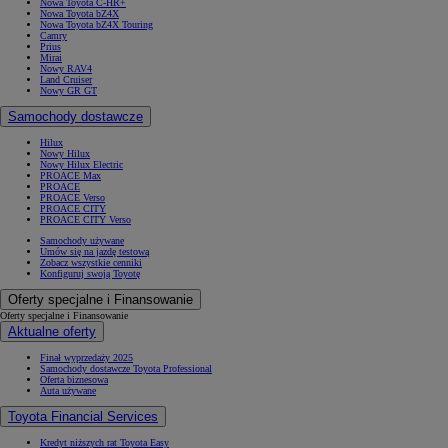
Nowa Toyota C-HR+
Nowa Toyota bZ4X
Nowa Toyota bZ4X Touring
Camry
Prius
Mirai
Nowy RAV4
Land Cruiser
Nowy GR GT
Samochody dostawcze
Hilux
Nowy Hilux
Nowy Hilux Electric
PROACE Max
PROACE
PROACE Verso
PROACE CITY
PROACE CITY Verso
Samochody używane
Umów się na jazdę testową
Zobacz wszystkie cenniki
Konfiguruj swoją Toyotę
Oferty specjalne i Finansowanie
Oferty specjalne i Finansowanie
Aktualne oferty
Finał wyprzedaży 2025
Samochody dostawcze Toyota Professional
Oferta biznesowa
Auta używane
Toyota Financial Services
Kredyt niższych rat Toyota Easy