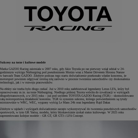
Sukcesy na torze i kultowe modele
Marka GAZOO Racing zaistniała w 2007 roku, gdy Akio Toyoda po raz pierwszy wziął udział w 24-
godzinnym wyścigu Nürburgring pod pseudonimem Morizo wraz z Master Driverem Hiromu Naruse
w barwach Team GAZOO. Zdobyte podczas tego startu doświadczenie przekonało władze koncernu, że
motorsport powinien odgrywać istotną rolę zarówno w procesie tworzenia samochodów czy doskonalenia
technologii, jak i w rozwoju pracowników.
Na efekty nie trzeba było długo czekać. Już w 2010 roku zadebiutował legendarny Lexus LFA, który był
opracowywany m.in. na torze Nürburgring. Niedługo później Toyota wróciła do rywalizacji w wyścigach
długodystansowych, a w 2015 roku – już pod szyldem TOYOTA GAZOO Racing (TGR) – skonsolidowano
całą motorsportową działalność koncernu. TGR to synonim sukcesu, którego potwierdzeniem są tytuły
mistrzowskie w WRC, WEC, wygrany wyścig Le Mans 24h oraz legendarny Rajd Dakar.
Zdobyte w rajdach i wyścigach doświadczenie zaczęto wykorzystywać do tworzenia prawdziwych samochodów
sportowych, w tym GR Yarisa, modelu, który błyskawicznie zyskał status kultowego. W 2025 roku
zaprezentowano kolejne modele – GR GT, GR GT3 i LFA Concept.