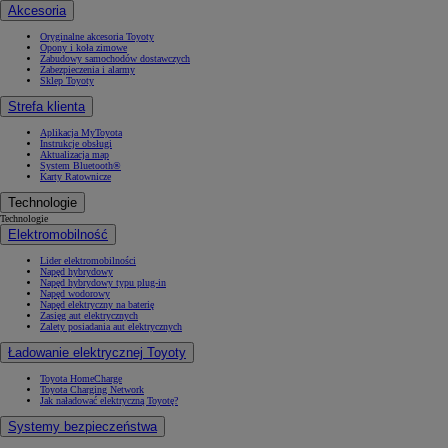
Akcesoria
Oryginalne akcesoria Toyoty
Opony i koła zimowe
Zabudowy samochodów dostawczych
Zabezpieczenia i alarmy
Sklep Toyoty
Strefa klienta
Aplikacja MyToyota
Instrukcje obsługi
Aktualizacja map
System Bluetooth®
Karty Ratownicze
Technologie
Technologie
Elektromobilność
Lider elektromobilności
Napęd hybrydowy
Napęd hybrydowy typu plug-in
Napęd wodorowy
Napęd elektryczny na baterię
Zasięg aut elektrycznych
Zalety posiadania aut elektrycznych
Ładowanie elektrycznej Toyoty
Toyota HomeCharge
Toyota Charging Network
Jak naładować elektryczną Toyotę?
Systemy bezpieczeństwa