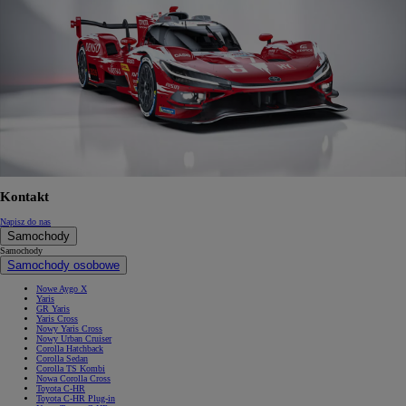
Kontakt
Napisz do nas
Samochody
Samochody
Samochody osobowe
Nowe Aygo X
Yaris
GR Yaris
Yaris Cross
Nowy Yaris Cross
Nowy Urban Cruiser
Corolla Hatchback
Corolla Sedan
Corolla TS Kombi
Nowa Corolla Cross
Toyota C-HR
Toyota C-HR Plug-in