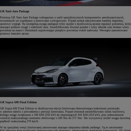
GR Yaris Aero Package
Prototyp GR Yaris Aero Package wzbogacono o sześć specjalistycznych komponentów aerodynamicznych,
stworzonych we współpracy z kierowcami wyścigowymi. Pojazd zyskał zdecydowanie bardziej drapieżny,
sportowy wygląd. Na szczególną uwagę zasługuje tylny spojler z możliwością ręcznej regulacji położenia, który
znacząco podnosi osiągi i stabilność auta. Zmodyfikowano również przedni i tylny zderzak oraz dodano wloty
powietrza na masce i błotnikach usprawniające przepływ powietrza wokół nadwozia. Wewnątrz zamontowano
pionowy hamulec ręczny.
GR Supra A90 Final Edition
GR Supra A90 Final Edition to ekskluzywna edycja limitowana demonstrująca maksimum potencjału
w zakresie radości z prowadzenia i precyzji kierowania. Pojazd otrzymał zmodyfikowany silnik trzylitowy,
którego osiągi zwiększono z 340 KM (250 kW) do imponujących 441 KM (324 kW), przy jednoczesnym
wzroście maksymalnego momentu obrotowego z 500 Nm do 571 Nm. Ten wyczynowy model osiąga zawrotną
prędkość maksymalną 270 km/h.
W tej specjalnej wersji limitowanej zastosowano znaczące ulepszenia układu jezdnego. Są to zawieszenie
KW oferujące duże możliwości dostosowania siły tłumienia, udoskonalony mechanizm kierowniczy, 19” układ