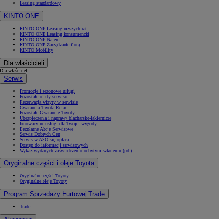
Leasing standardowy
KINTO ONE
KINTO ONE Leasing niższych rat
KINTO ONE Leasing konsumencki
KINTO ONE Najem
KINTO ONE Zarządzanie flotą
KINTO Mobility
Dla właścicieli
Dla właścicieli
Serwis
Promocje i sezonowe usługi
Pozostałe oferty serwisu
Rezerwacja wizyty w serwisie
Gwarancja Toyota Relax
Pozostałe Gwarancje Toyoty
Ubezpieczenia i naprawy blacharsko-lakiernicze
Innowacyjne usługi dla Twojej wygody
Bezpłatne Akcje Serwisowe
Serwis Dobrych Cen
Serwis w ASO się opłaca
Dostęp do informacji serwisowych
Wykaz wydanych zaświadczeń o odbytym szkoleniu (pdf)
Oryginalne części i oleje Toyota
Oryginalne części Toyoty
Oryginalne oleje Toyoty
Program Sprzedaży Hurtowej Trade
Trade