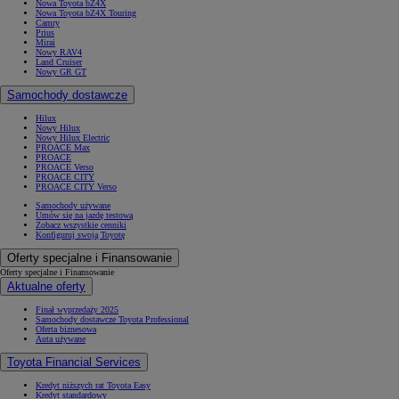
Nowa Toyota bZ4X
Nowa Toyota bZ4X Touring
Camry
Prius
Mirai
Nowy RAV4
Land Cruiser
Nowy GR GT
Samochody dostawcze
Hilux
Nowy Hilux
Nowy Hilux Electric
PROACE Max
PROACE
PROACE Verso
PROACE CITY
PROACE CITY Verso
Samochody używane
Umów się na jazdę testową
Zobacz wszystkie cenniki
Konfiguruj swoją Toyotę
Oferty specjalne i Finansowanie
Oferty specjalne i Finansowanie
Aktualne oferty
Finał wyprzedaży 2025
Samochody dostawcze Toyota Professional
Oferta biznesowa
Auta używane
Toyota Financial Services
Kredyt niższych rat Toyota Easy
Kredyt standardowy