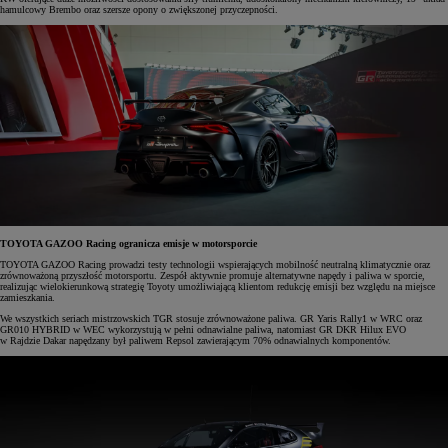
hamulcowy Brembo oraz szersze opony o zwiększonej przyczepności.
TOYOTA GAZOO Racing ogranicza emisje w motorsporcie
TOYOTA GAZOO Racing prowadzi testy technologii wspierających mobilność neutralną klimatycznie oraz
zrównoważoną przyszłość motorsportu. Zespół aktywnie promuje alternatywne napędy i paliwa w sporcie,
realizując wielokierunkową strategię Toyoty umożliwiającą klientom redukcję emisji bez względu na miejsce
zamieszkania.
We wszystkich seriach mistrzowskich TGR stosuje zrównoważone paliwa. GR Yaris Rally1 w WRC oraz
GR010 HYBRID w WEC wykorzystują w pełni odnawialne paliwa, natomiast GR DKR Hilux EVO
w Rajdzie Dakar napędzany był paliwem Repsol zawierającym 70% odnawialnych komponentów.