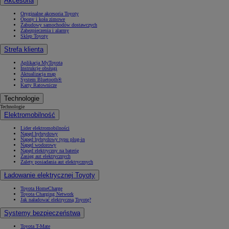
Akcesoria
Oryginalne akcesoria Toyoty
Opony i koła zimowe
Zabudowy samochodów dostawczych
Zabezpieczenia i alarmy
Sklep Toyoty
Strefa klienta
Aplikacja MyToyota
Instrukcje obsługi
Aktualizacja map
System Bluetooth®
Karty Ratownicze
Technologie
Technologie
Elektromobilność
Lider elektromobilności
Napęd hybrydowy
Napęd hybrydowy typu plug-in
Napęd wodorowy
Napęd elektryczny na baterię
Zasięg aut elektrycznych
Zalety posiadania aut elektrycznych
Ładowanie elektrycznej Toyoty
Toyota HomeCharge
Toyota Charging Network
Jak naładować elektryczną Toyotę?
Systemy bezpieczeństwa
Toyota T-Mate