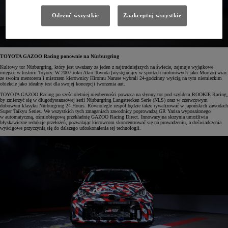
Odrzuć wszystkie
Zaakceptuj wszystkie
TOYOTA GAZOO Racing ponownie na Nürburgring
Kultowy tor Nürburgring, który jest uważany za jeden z najtrudniejszych na świecie, zajmuje wyjątkowe
miejsce w historii Toyoty. W 2007 roku Akio Toyoda (występujący w sportach motorowych jako Morizo) wraz
ze swoim mentorem i mistrzem kierownicy Hiromu Naruse wybrali 24-godzinny wyścig na tym niemieckim
obiekcie jako idealny test dla swojej koncepcji tworzenia aut.
TOYOTA GAZOO Racing po sześcioletniej nieobecności powraca na słynny tor pod szyldem ROOKIE Racing,
by zmierzyć się w długodystansowej serii Nürburgring Langstrecken Serie (NLS) oraz w czerwcowym
dobowym klasyku Nürburgring 24 Hours. Równolegle zespół będzie także rywalizować w japońskich zawodach
Super Taikyu Series. We wszystkich tych zmaganiach zawodnicy poprowadzą GR Yarisa wyposażonego
w automatyczną, ośmiobiegową przekładnię GAZOO Racing Direct. Innowacyjna skrzynia umożliwia
błyskawiczne redukcje przełożeń, pozwalając kierowcom skoncentrować się na prowadzeniu, a doświadczenia
wyścigowe przyczynią się do dalszego udoskonalenia tej technologii.