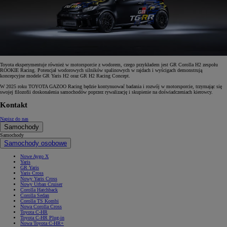
Toyota eksperymentuje również w motorsporcie z wodorem, czego przykładem jest GR Corolla H2 zespołu
ROOKIE Racing. Potencjał wodorowych silników spalinowych w rajdach i wyścigach demonstrują
koncepcyjne modele GR Yaris H2 oraz GR H2 Racing Concept.
W 2025 roku TOYOTA GAZOO Racing będzie kontynuować badania i rozwój w motorsporcie, trzymając się
swojej filozofii doskonalenia samochodów poprzez rywalizację i skupienie na doświadczeniach kierowcy.
Kontakt
Napisz do nas
Samochody
Samochody
Samochody osobowe
Nowe Aygo X
Yaris
GR Yaris
Yaris Cross
Nowy Yaris Cross
Nowy Urban Cruiser
Corolla Hatchback
Corolla Sedan
Corolla TS Kombi
Nowa Corolla Cross
Toyota C-HR
Toyota C-HR Plug-in
Nowa Toyota C-HR+