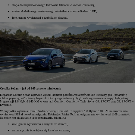
stacja do bezprzewodowego ładowania telefonu w konsoli centralnej,
system dodatkowego nastrojowego oświetlenia wnętrza diodami LED,
inteligentne wycieraczki z czujnikiem deszczu.
Corolla Sedan – już od 995 zł netto miesięcznie
Elegancka Corolla Sedan zapewnia wysoki komfort podróżowania zarówno dla kierowcy, jak i pasażerów,
a także pojemny, 471-litrowy bagażnik. Ofertą wyprzedażową objęto auta wyposażone w napęd hybrydowy
5. generacji 1.8 Hybrid 140 KM w wersjach Comfort, Comfort + Tech, Style, GR SPORT oraz GR SPORT +
Dynamic.
W przypadku wybrania Corolli Sedan w wersji Comfort i z napędem 1.8 Hybrid 140 KM miesięczna rata
wyniesie od 995 zł netto* miesięcznie. Dobierając Pakiet Tech, miesięczna rata wyniesie od 1108 zł netto*.
Na pakiet ten składają się takie rozwiązania, jak m.in.:
inteligentne wycieraczki z czujnikiem deszczu,
automatycznie ścieniające się lusterko wsteczne,