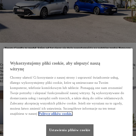
Toyota Corolla to model, który od lat cieszy się dużą popularnością na polskim rynku flotowym.
W wyprzedaży aut rocznika 2023 ostatnie egzemplarze tego bestsellera (we wszystkich wersjach
nadwoziowych) są dostępne na bardzo atrakcyjnych warunkach. Kwota miesięcznej raty dla firm
wybierających Leasing KINTO ONE wynosi już od 979 zł netto.
Wykorzystujemy pliki cookie, aby ulepszyć naszą
Corolla od miesięcy utrzymuje pozycję lidera polskiego rynku samochodowego i cieszy się dużą popularnością
wśród firm. Tylko od stycznia do listopada bieżącego roku park flotowy powiększył się o 20 750 egz. Corolli.
witrynę
Ten wynik będzie jeszcze lepszy, gdyż w ramach trwającej wyprzedaży aut z rocznika 2023 firmy mogą teraz
skorzystać ze specjalnej oferty na ten model. Wykwalifikowani doradcy flotowi pomogą dobrać wersję
Chcemy ułatwić Ci korzystanie z naszej strony i usprawnić świadczenie usług,
odpowiednią do rodzaju działalności. Zaproponują też atrakcyjne warunki finansowania, w tym m.in. Leasing
KINTO ONE.
dlatego wykorzystujemy pliki cookie, które są umieszczane na Twoim
komputerze, telefonie komórkowym lub tablecie. Pomagają one nam zrozumieć
Twoje potrzeby i ulepszać funkcjonalność naszej witryny. Są wykorzystywane do
dostarczania usług i narzędzi osób trzecich, a także służą do celów reklamowych.
Zalecamy akceptację wszystkich plików cookie. Jeżeli nie wyrażasz na to zgody,
możesz łatwo zmienić ich ustawienia. Szczegółowe informacje na ten temat
znajdziesz w naszej
Polityce plików cookie.
Ustawienia plików cookie