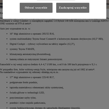
Odrzuć wszystkie
Zaakceptuj wszystkie
Corolla Hatchback – już od 979 zł netto miesięcznie
Wyprzedażą objęto wszystkie wersje nadwoziowe i napędowe Corolli. W przypadku firm wybierających Corollę
Hatchback w wersji Comfort i z oszczędnym napędem 1.8 Hybrid 140 KM miesięczna rata w Leasingu KINTO
ONE wyniesie od 979 zł netto*.
Auto jest wyposażone m.in. w:
16" felgi aluminiowe z oponami 205/55 R16,
system multimedialny Toyota Smart Connect® z kolorowym ekranem dotykowym (10,5" HD),
Digital Cockpit – cyfrowy wyświetlacz na tablicy zegarów (12,3"),
systemy Toyota T-MATE,
klimatyzację automatyczną (dwustrefową),
kamerę cofania ze statycznymi liniami pomocniczymi.
Samochód w tej wersji zużywa średnio 4,4–4,7 l/100 km, a od 0 do 100 km/h przyspiesza w 9,1 s.
W przypadku firm, które wybiorą wersję Style, miesięczna rata zaczyna się już od 1062 zł netto*.
Na standardowe wyposażenie tej odmiany składają się m.in.:
17" felgi aluminiowe z oponami 225/45 R17,
podgrzewane fotele przednie,
tapicerka materiałowa z elementami skóry syntetycznej,
światła główne w technologii LED,
przyciemniane szyby tylne,
przednie i tylne czujniki parkowania,
system bezkluczykowego dostępu do samochodu (Inteligentny kluczyk),