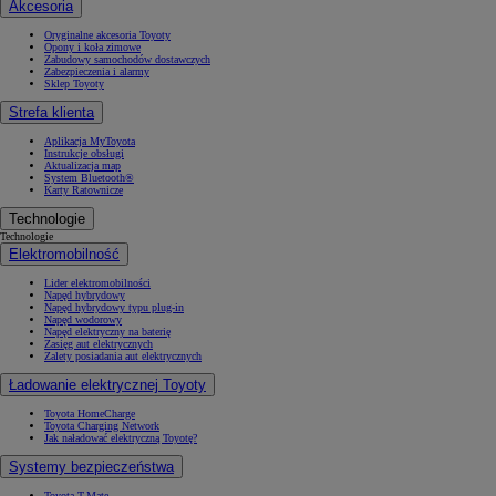
Akcesoria
Oryginalne akcesoria Toyoty
Opony i koła zimowe
Zabudowy samochodów dostawczych
Zabezpieczenia i alarmy
Sklep Toyoty
Strefa klienta
Aplikacja MyToyota
Instrukcje obsługi
Aktualizacja map
System Bluetooth®
Karty Ratownicze
Technologie
Technologie
Elektromobilność
Lider elektromobilności
Napęd hybrydowy
Napęd hybrydowy typu plug-in
Napęd wodorowy
Napęd elektryczny na baterię
Zasięg aut elektrycznych
Zalety posiadania aut elektrycznych
Ładowanie elektrycznej Toyoty
Toyota HomeCharge
Toyota Charging Network
Jak naładować elektryczną Toyotę?
Systemy bezpieczeństwa
Toyota T-Mate