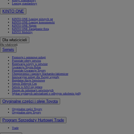
Kredyt standardowy
Leasing standardowy
KINTO ONE
KINTO ONE Leasing niższych rat
KINTO ONE Leasing konsumencki
KINTO ONE Najem
KINTO ONE Zarządzanie flotą
KINTO Mobility
Dla właścicieli
Dla właścicieli
Serwis
Promocje i sezonowe usługi
Pozostałe oferty serwisu
Rezerwacja wizyty w serwisie
Gwarancja Toyota Relax
Pozostałe Gwarancje Toyoty
Ubezpieczenia i naprawy blacharsko-lakiernicze
Innowacyjne usługi dla Twojej wygody
Bezpłatne Akcje Serwisowe
Serwis Dobrych Cen
Serwis w ASO się opłaca
Dostęp do informacji serwisowych
Wykaz wydanych zaświadczeń o odbytym szkoleniu (pdf)
Oryginalne części i oleje Toyota
Oryginalne części Toyoty
Oryginalne oleje Toyoty
Program Sprzedaży Hurtowej Trade
Trade