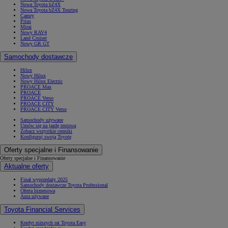
Nowa Toyota bZ4X
Nowa Toyota bZ4X Touring
Camry
Prius
Mirai
Nowy RAV4
Land Cruiser
Nowy GR GT
Samochody dostawcze
Hilux
Nowy Hilux
Nowy Hilux Electric
PROACE Max
PROACE
PROACE Verso
PROACE CITY
PROACE CITY Verso
Samochody używane
Umów się na jazdę testową
Zobacz wszystkie cenniki
Konfiguruj swoją Toyotę
Oferty specjalne i Finansowanie
Oferty specjalne i Finansowanie
Aktualne oferty
Finał wyprzedaży 2025
Samochody dostawcze Toyota Professional
Oferta biznesowa
Auta używane
Toyota Financial Services
Kredyt niższych rat Toyota Easy