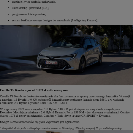
przednie i tylne czujniki parkowania,
układ detekcji przeszkód (ICS),
podgrzewane fotele przednie,
system bezkluczykowego dostępu do samochodu (Inteligentny kluczyk).
Corolla TS Kombi – już od 1 073 zł netto miesięcznie
Corolla TS Kombi to doskonałe rozwiązanie dla firm zwłaszcza za sprawą przestronnego bagażnika. W wersji
z napędem 1.8 Hybrid 140 KM pojemność bagażnika przy rozłożonej kanapie sięga 596 l, a w wariancie
z silnikiem 2.0 Hybrid Dynamic Force 196 KM – 581 l.
W wyprzedaży 2023 auto z napędem 1.8 Hybrid 140 KM jest dostępne we wszystkich wersjach poza
Executive. Mocniejsza odmiana – 2.0 Hybrid Dynamic Force 196 KM – jest dostępna w odmianach Comfort
(już od 1073 zł netto* miesięcznie), Comfort + Tech, Style, a także GR SPORT + Dynamic.
Uwaga! Liczba samochodów objętych wyprzedażą jest ograniczona.
* Wszystkie kalkulacje dla poniższych parametrów: umowa na 36 miesięcy, 10% opłaty wstępnej, 60 tys. km limitu przebiegu.