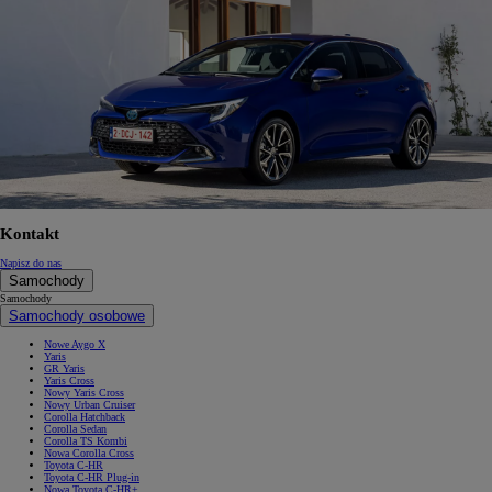
Kontakt
Napisz do nas
Samochody
Samochody
Samochody osobowe
Nowe Aygo X
Yaris
GR Yaris
Yaris Cross
Nowy Yaris Cross
Nowy Urban Cruiser
Corolla Hatchback
Corolla Sedan
Corolla TS Kombi
Nowa Corolla Cross
Toyota C-HR
Toyota C-HR Plug-in
Nowa Toyota C-HR+