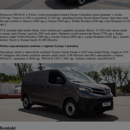
Dostawczy PROACE w Polsce i trzech pozostałych krajach Europy Centralnej został sprzedany w liczbie
2159 egz. Stanowi to 14% z wszystkich 15 633 egz. sprzedanych przez Toyota Motor Europe. Inne duże rynki
dla tego modelu to Niemcy (1906 egz.), Francja (1904 egz.), Wielka Brytania (1506 egz.) oraz Hiszpania (1156
egz.).
TCE uzyskała także bardzo dobry, trzeci rezultat pod względem sprzedaży Hiluxa. W 2022 roku salony marki
w naszej części Europy opuściło 3991 pick-upów. Najlepszy wynik zanotowała Turcja (7705 egz.), drugie
miejsce zajęła Wielka Brytania (7486 egz.), czwarte Francja (3802 egz.), a piąte Hiszpania (3341 egz.). Łącznie
klienci Toyoty w Europie kupili 45 080 Hiluxów.
Polska najważniejszym rynkiem w regionie Europy Centralnej
Największy udział w całkowitych wynikach Toyota Central Europe w 2022 roku miała Polska. Sięgał on 51%.
W ubiegłym roku klienci polskich salonów marki kupili 1706 Hiluxów oraz 9451 samochodów z rodziny
PROACE. Sprzedano tu 6050 egz. PROACE CITY i 3401 egz. średniej wielkości vana PROACE.
Kontakt