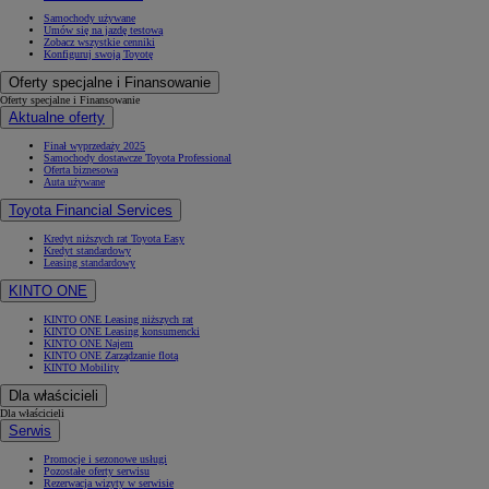
Samochody używane
Umów się na jazdę testową
Zobacz wszystkie cenniki
Konfiguruj swoją Toyotę
Oferty specjalne i Finansowanie
Oferty specjalne i Finansowanie
Aktualne oferty
Finał wyprzedaży 2025
Samochody dostawcze Toyota Professional
Oferta biznesowa
Auta używane
Toyota Financial Services
Kredyt niższych rat Toyota Easy
Kredyt standardowy
Leasing standardowy
KINTO ONE
KINTO ONE Leasing niższych rat
KINTO ONE Leasing konsumencki
KINTO ONE Najem
KINTO ONE Zarządzanie flotą
KINTO Mobility
Dla właścicieli
Dla właścicieli
Serwis
Promocje i sezonowe usługi
Pozostałe oferty serwisu
Rezerwacja wizyty w serwisie