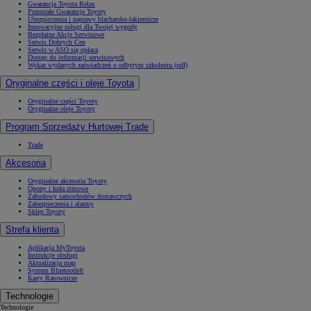
Gwarancja Toyota Relax
Pozostałe Gwarancje Toyoty
Ubezpieczenia i naprawy blacharsko-lakiernicze
Innowacyjne usługi dla Twojej wygody
Bezpłatne Akcje Serwisowe
Serwis Dobrych Cen
Serwis w ASO się opłaca
Dostęp do informacji serwisowych
Wykaz wydanych zaświadczeń o odbytym szkoleniu (pdf)
Oryginalne części i oleje Toyota
Oryginalne części Toyoty
Oryginalne oleje Toyoty
Program Sprzedaży Hurtowej Trade
Trade
Akcesoria
Oryginalne akcesoria Toyoty
Opony i koła zimowe
Zabudowy samochodów dostawczych
Zabezpieczenia i alarmy
Sklep Toyoty
Strefa klienta
Aplikacja MyToyota
Instrukcje obsługi
Aktualizacja map
System Bluetooth®
Karty Ratownicze
Technologie
Technologie