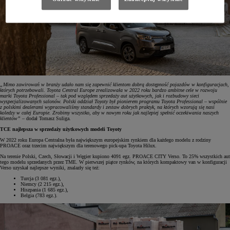
„Mimo zawirowań w branży udało nam się zapewnić klientom dobrą dostępność pojazdów w konfiguracjach,
których potrzebowali. Toyota Central Europe zrealizowała w 2022 roku bardzo ambitne cele w rozwoju
marki Toyota Professional – tak pod względem sprzedaży aut użytkowych, jak i rozbudowy sieci
wyspecjalizowanych salonów. Polski oddział Toyoty był pionierem programu Toyota Professional – wspólnie
z polskimi dealerami wypracowaliśmy standardy i zestaw dobrych praktyk, na których wzorują się nasi
koledzy w całej Europie. Zrobimy wszystko, aby w nowym roku jak najlepiej spełnić oczekiwania naszych
klientów”
– dodał Tomasz Suliga.
TCE najlepsza w sprzedaży użytkowych modeli Toyoty
W 2022 roku Europa Centralna była największym europejskim rynkiem dla każdego modelu z rodziny
PROACE oraz trzecim największym dla terenowego pick-upa Toyota Hilux.
Na terenie Polski, Czech, Słowacji i Węgier kupiono 4091 egz. PROACE CITY Verso. To 25% wszystkich aut
tego modelu sprzedanych przez TME. W pierwszej piątce rynków, na których kompaktowy van w konfiguracji
Verso uzyskał najlepsze wyniki, znalazły się też:
Turcja (3 081 egz.),
Niemcy (2 215 egz.),
Hiszpania (1 685 egz.),
Belgia (783 egz.).