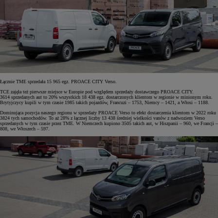
Łącznie TME sprzedała 15 965 egz. PROACE CITY Verso.
TCE zajęła też pierwsze miejsce w Europie pod względem sprzedaży dostawczego PROACE CITY.
3614 sprzedanych aut to 20% wszystkich 18 438 egz. dostarczonych klientom w regionie w minionym roku.
Brytyjczycy kupili w tym czasie 1985 takich pojazdów, Francuzi – 1753, Niemcy – 1421, a Włosi – 1188.
Dominująca pozycja naszego regionu w sprzedaży PROACE Verso to efekt dostarczenia klientom w 2022 roku
3824 tych samochodów. To aż 28% z łącznej liczby 13 438 średniej wielkości vanów z nadwoziem Verso
sprzedanych w tym czasie przez TME. W Niemczech kupiono 3505 takich aut, w Hiszpanii – 960, we Francji –
808, we Włoszech – 597.