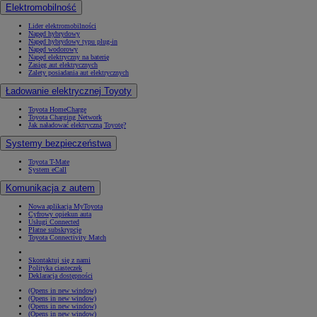
Elektromobilność
Lider elektromobilności
Napęd hybrydowy
Napęd hybrydowy typu plug-in
Napęd wodorowy
Napęd elektryczny na baterię
Zasięg aut elektrycznych
Zalety posiadania aut elektrycznych
Ładowanie elektrycznej Toyoty
Toyota HomeCharge
Toyota Charging Network
Jak naładować elektryczną Toyotę?
Systemy bezpieczeństwa
Toyota T-Mate
System eCall
Komunikacja z autem
Nowa aplikacja MyToyota
Cyfrowy opiekun auta
Usługi Connected
Płatne subskrypcje
Toyota Connectivity Match
Skontaktuj się z nami
Polityka ciasteczek
Deklaracja dostępności
(Opens in new window)
(Opens in new window)
(Opens in new window)
(Opens in new window)