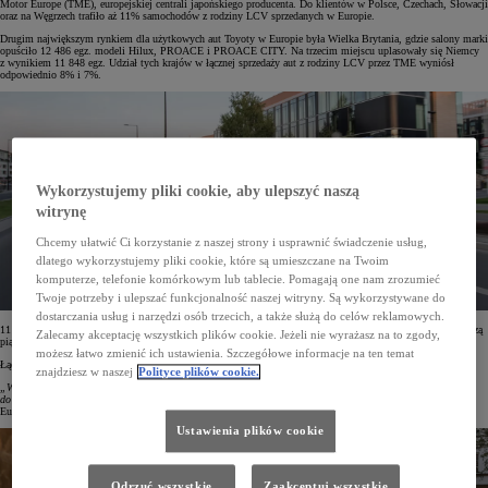
Motor Europe (TME), europejskiej centrali japońskiego producenta. Do klientów w Polsce, Czechach, Słowacji
oraz na Węgrzech trafiło aż 11% samochodów z rodziny LCV sprzedanych w Europie.
Drugim największym rynkiem dla użytkowych aut Toyoty w Europie była Wielka Brytania, gdzie salony marki
opuściło 12 486 egz. modeli Hilux, PROACE i PROACE CITY. Na trzecim miejscu uplasowały się Niemcy
z wynikiem 11 848 egz. Udział tych krajów w łącznej sprzedaży aut z rodziny LCV przez TME wyniósł
odpowiednio 8% i 7%.
Wykorzystujemy pliki cookie, aby ulepszyć naszą
witrynę
Chcemy ułatwić Ci korzystanie z naszej strony i usprawnić świadczenie usług,
dlatego wykorzystujemy pliki cookie, które są umieszczane na Twoim
komputerze, telefonie komórkowym lub tablecie. Pomagają one nam zrozumieć
Twoje potrzeby i ulepszać funkcjonalność naszej witryny. Są wykorzystywane do
dostarczania usług i narzędzi osób trzecich, a także służą do celów reklamowych.
11 659 samochodów użytkowych sprzedał dystrybutor Toyoty w Turcji, co dało mu czwarte miejsce. Pierwszą
Zalecamy akceptację wszystkich plików cookie. Jeżeli nie wyrażasz na to zgody,
piątkę zamknęła Toyota France z wynikiem 9507 egz.
możesz łatwo zmienić ich ustawienia. Szczegółowe informacje na ten temat
Łącznie Toyota Motor Europe dostarczyła swoim klientom w 2022 roku 163 466 pojazdów użytkowych.
znajdziesz w naszej
Polityce plików cookie.
„Wyniki samochodów użytkowych Toyoty w Europie Środkowej to dla nas powód do dumy i zachęta
do dalszych kreatywnych działań”
– podkreślił Tomasz Suliga, Regional LCV Manager Toyota Central
Europe.
Ustawienia plików cookie
Odrzuć wszystkie
Zaakceptuj wszystkie