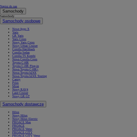
Napisz do nas
Samochody
Samochody
Samochody osobowe
Nowe Aygo X
Yaris
GR Yaris
Yaris Cross
Nowy Yaris Cross
Nowy Urban Cruiser
Corolla Hatchback
Corolla Sedan
Corolla TS Kombi
Nowa Corolla Cross
Toyota C-HR
Toyota C-HR Plug-in
Nowa Toyota C-HR+
Nowa Toyota bZ4X
Nowa Toyota bZ4X Touring
Camry
Prius
Mirai
Nowy RAV4
Land Cruiser
Nowy GR GT
Samochody dostawcze
Hilux
Nowy Hilux
Nowy Hilux Electric
PROACE Max
PROACE
PROACE Verso
PROACE CITY
PROACE CITY Verso