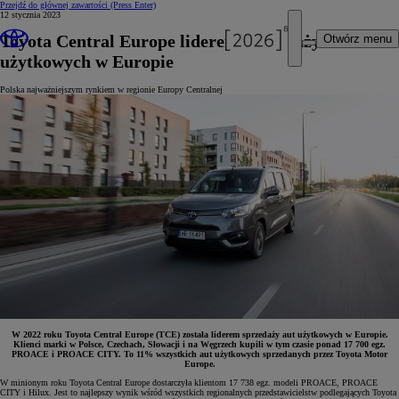
Przejdź do głównej zawartości
(Press Enter)
12 stycznia 2023
Toyota Central Europe liderem sprzedaży aut
Otwórz menu
użytkowych w Europie
Polska najważniejszym rynkiem w regionie Europy Centralnej
W 2022 roku Toyota Central Europe (TCE) została liderem sprzedaży aut użytkowych w Europie.
Klienci marki w Polsce, Czechach, Słowacji i na Węgrzech kupili w tym czasie ponad 17 700 egz.
PROACE i PROACE CITY. To 11% wszystkich aut użytkowych sprzedanych przez Toyota Motor
Europe.
W minionym roku Toyota Central Europe dostarczyła klientom 17 738 egz. modeli PROACE, PROACE
CITY i Hilux. Jest to najlepszy wynik wśród wszystkich regionalnych przedstawicielstw podlegających Toyota