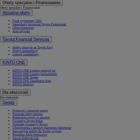
Oferty specjalne i Finansowanie
Oferty specjalne i Finansowanie
Aktualne oferty
Finał wyprzedaży 2025
Samochody dostawcze Toyota Professional
Oferta biznesowa
Auta używane
Toyota Financial Services
Kredyt niższych rat Toyota Easy
Kredyt standardowy
Leasing standardowy
KINTO ONE
KINTO ONE Leasing niższych rat
KINTO ONE Leasing konsumencki
KINTO ONE Najem
KINTO ONE Zarządzanie flotą
KINTO Mobility
Dla właścicieli
Dla właścicieli
Serwis
Promocje i sezonowe usługi
Pozostałe oferty serwisu
Rezerwacja wizyty w serwisie
Gwarancja Toyota Relax
Pozostałe Gwarancje Toyoty
Ubezpieczenia i naprawy blacharsko-lakiernicze
Innowacyjne usługi dla Twojej wygody
Bezpłatne Akcje Serwisowe
Serwis Dobrych Cen