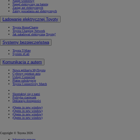
Napęd wodorowy
Napęd elektryczny na baterię
Zasięg aut elektrycznych
Zalety posiadania aut elektrycznych
Ładowanie elektrycznej Toyoty
Toyota HomeCharge
Toyota Charging Network
Jak naładować elektryczną Toyotę?
Systemy bezpieczeństwa
Toyota T-Mate
System eCall
Komunikacja z autem
Nowa aplikacja MyToyota
Cyfrowy opiekun auta
Usługi Connected
Płatne subskrypcje
Toyota Connectivity Match
Skontaktuj się z nami
Polityka ciasteczek
Deklaracja dostępności
(Opens in new window)
(Opens in new window)
(Opens in new window)
(Opens in new window)
Copyright © Toyota 2026
Informacje prawne