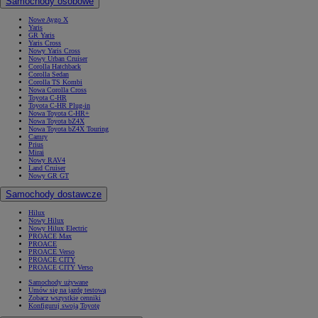
Samochody osobowe
Nowe Aygo X
Yaris
GR Yaris
Yaris Cross
Nowy Yaris Cross
Nowy Urban Cruiser
Corolla Hatchback
Corolla Sedan
Corolla TS Kombi
Nowa Corolla Cross
Toyota C-HR
Toyota C-HR Plug-in
Nowa Toyota C-HR+
Nowa Toyota bZ4X
Nowa Toyota bZ4X Touring
Camry
Prius
Mirai
Nowy RAV4
Land Cruiser
Nowy GR GT
Samochody dostawcze
Hilux
Nowy Hilux
Nowy Hilux Electric
PROACE Max
PROACE
PROACE Verso
PROACE CITY
PROACE CITY Verso
Samochody używane
Umów się na jazdę testową
Zobacz wszystkie cenniki
Konfiguruj swoją Toyotę