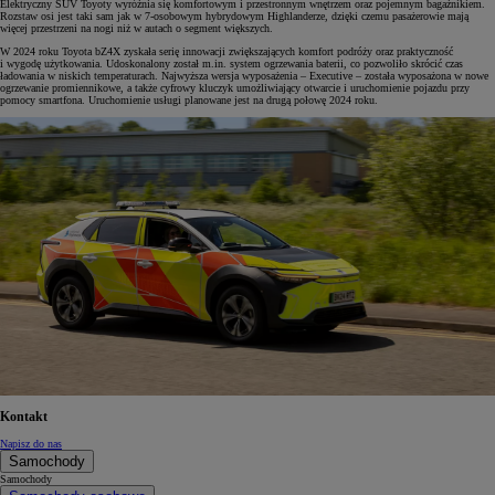
Elektryczny SUV Toyoty wyróżnia się komfortowym i przestronnym wnętrzem oraz pojemnym bagażnikiem.
Rozstaw osi jest taki sam jak w 7-osobowym hybrydowym Highlanderze, dzięki czemu pasażerowie mają
więcej przestrzeni na nogi niż w autach o segment większych.
W 2024 roku Toyota bZ4X zyskała serię innowacji zwiększających komfort podróży oraz praktyczność
i wygodę użytkowania. Udoskonalony został m.in. system ogrzewania baterii, co pozwoliło skrócić czas
ładowania w niskich temperaturach. Najwyższa wersja wyposażenia – Executive – została wyposażona w nowe
ogrzewanie promiennikowe, a także cyfrowy kluczyk umożliwiający otwarcie i uruchomienie pojazdu przy
pomocy smartfona. Uruchomienie usługi planowane jest na drugą połowę 2024 roku.
Kontakt
Napisz do nas
Samochody
Samochody