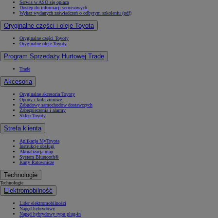
Serwis w ASO się opłaca
Dostęp do informacji serwisowych
Wykaz wydanych zaświadczeń o odbytym szkoleniu (pdf)
Oryginalne części i oleje Toyota
Oryginalne części Toyoty
Oryginalne oleje Toyoty
Program Sprzedaży Hurtowej Trade
Trade
Akcesoria
Oryginalne akcesoria Toyoty
Opony i koła zimowe
Zabudowy samochodów dostawczych
Zabezpieczenia i alarmy
Sklep Toyoty
Strefa klienta
Aplikacja MyToyota
Instrukcje obsługi
Aktualizacja map
System Bluetooth®
Karty Ratownicze
Technologie
Technologie
Elektromobilność
Lider elektromobilności
Napęd hybrydowy
Napęd hybrydowy typu plug-in