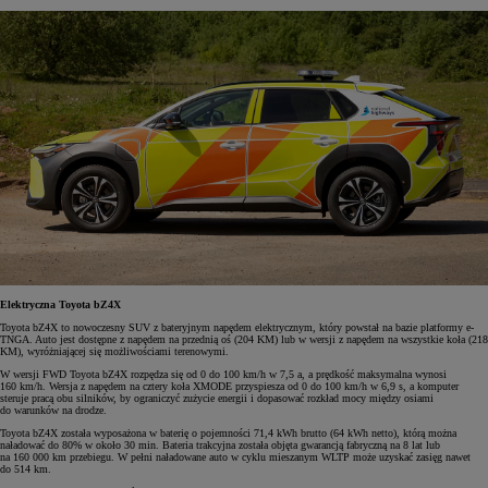
Elektryczna Toyota bZ4X
Toyota bZ4X to nowoczesny SUV z bateryjnym napędem elektrycznym, który powstał na bazie platformy e-
TNGA. Auto jest dostępne z napędem na przednią oś (204 KM) lub w wersji z napędem na wszystkie koła (218
KM), wyróżniającej się możliwościami terenowymi.
W wersji FWD Toyota bZ4X rozpędza się od 0 do 100 km/h w 7,5 a, a prędkość maksymalna wynosi
160 km/h. Wersja z napędem na cztery koła XMODE przyspiesza od 0 do 100 km/h w 6,9 s, a komputer
steruje pracą obu silników, by ograniczyć zużycie energii i dopasować rozkład mocy między osiami
do warunków na drodze.
Toyota bZ4X została wyposażona w baterię o pojemności 71,4 kWh brutto (64 kWh netto), którą można
naładować do 80% w około 30 min. Bateria trakcyjna została objęta gwarancją fabryczną na 8 lat lub
na 160 000 km przebiegu. W pełni naładowane auto w cyklu mieszanym WLTP może uzyskać zasięg nawet
do 514 km.