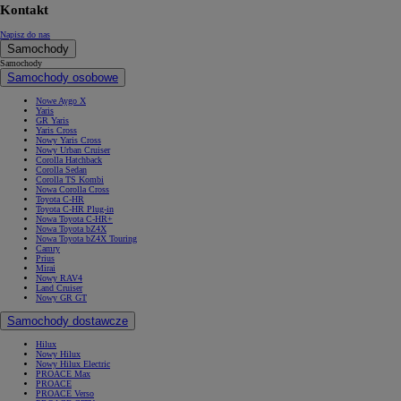
Kontakt
Napisz do nas
Samochody
Samochody
Samochody osobowe
Nowe Aygo X
Yaris
GR Yaris
Yaris Cross
Nowy Yaris Cross
Nowy Urban Cruiser
Corolla Hatchback
Corolla Sedan
Corolla TS Kombi
Nowa Corolla Cross
Toyota C-HR
Toyota C-HR Plug-in
Nowa Toyota C-HR+
Nowa Toyota bZ4X
Nowa Toyota bZ4X Touring
Camry
Prius
Mirai
Nowy RAV4
Land Cruiser
Nowy GR GT
Samochody dostawcze
Hilux
Nowy Hilux
Nowy Hilux Electric
PROACE Max
PROACE
PROACE Verso