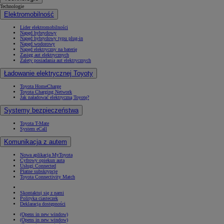
Technologie
Elektromobilność
Lider elektromobilności
Napęd hybrydowy
Napęd hybrydowy typu plug-in
Napęd wodorowy
Napęd elektryczny na baterię
Zasięg aut elektrycznych
Zalety posiadania aut elektrycznych
Ładowanie elektrycznej Toyoty
Toyota HomeCharge
Toyota Charging Network
Jak naładować elektryczną Toyotę?
Systemy bezpieczeństwa
Toyota T-Mate
System eCall
Komunikacja z autem
Nowa aplikacja MyToyota
Cyfrowy opiekun auta
Usługi Connected
Płatne subskrypcje
Toyota Connectivity Match
Skontaktuj się z nami
Polityka ciasteczek
Deklaracja dostępności
(Opens in new window)
(Opens in new window)