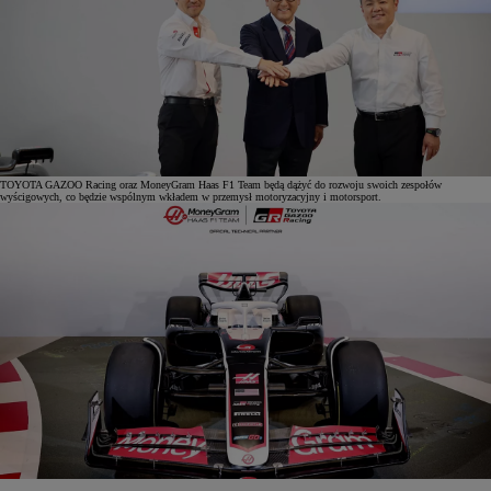
TOYOTA GAZOO Racing oraz MoneyGram Haas F1 Team będą dążyć do rozwoju swoich zespołów
wyścigowych, co będzie wspólnym wkładem w przemysł motoryzacyjny i motorsport.