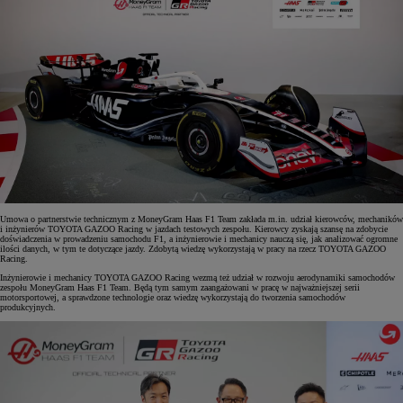
Umowa o partnerstwie technicznym z MoneyGram Haas F1 Team zakłada m.in. udział kierowców, mechaników
i inżynierów TOYOTA GAZOO Racing w jazdach testowych zespołu. Kierowcy zyskają szansę na zdobycie
doświadczenia w prowadzeniu samochodu F1, a inżynierowie i mechanicy nauczą się, jak analizować ogromne
ilości danych, w tym te dotyczące jazdy. Zdobytą wiedzę wykorzystają w pracy na rzecz TOYOTA GAZOO
Racing.
Inżynierowie i mechanicy TOYOTA GAZOO Racing wezmą też udział w rozwoju aerodynamiki samochodów
zespołu MoneyGram Haas F1 Team. Będą tym samym zaangażowani w pracę w najważniejszej serii
motorsportowej, a sprawdzone technologie oraz wiedzę wykorzystają do tworzenia samochodów
produkcyjnych.