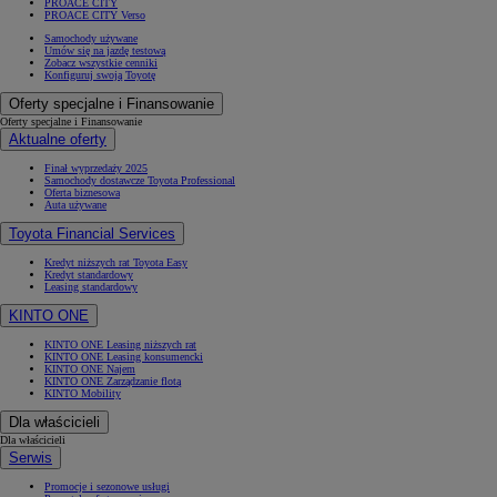
PROACE CITY
PROACE CITY Verso
Samochody używane
Umów się na jazdę testową
Zobacz wszystkie cenniki
Konfiguruj swoją Toyotę
Oferty specjalne i Finansowanie
Oferty specjalne i Finansowanie
Aktualne oferty
Finał wyprzedaży 2025
Samochody dostawcze Toyota Professional
Oferta biznesowa
Auta używane
Toyota Financial Services
Kredyt niższych rat Toyota Easy
Kredyt standardowy
Leasing standardowy
KINTO ONE
KINTO ONE Leasing niższych rat
KINTO ONE Leasing konsumencki
KINTO ONE Najem
KINTO ONE Zarządzanie flotą
KINTO Mobility
Dla właścicieli
Dla właścicieli
Serwis
Promocje i sezonowe usługi