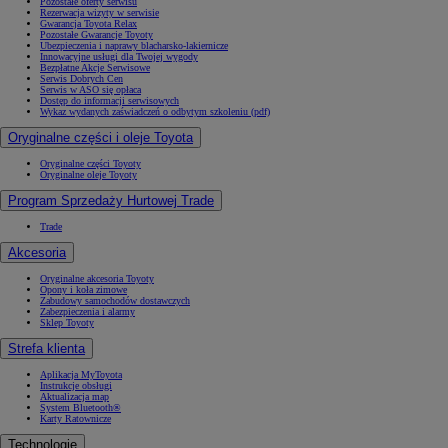
Pozostałe oferty serwisu
Rezerwacja wizyty w serwisie
Gwarancja Toyota Relax
Pozostałe Gwarancje Toyoty
Ubezpieczenia i naprawy blacharsko-lakiernicze
Innowacyjne usługi dla Twojej wygody
Bezpłatne Akcje Serwisowe
Serwis Dobrych Cen
Serwis w ASO się opłaca
Dostęp do informacji serwisowych
Wykaz wydanych zaświadczeń o odbytym szkoleniu (pdf)
Oryginalne części i oleje Toyota
Oryginalne części Toyoty
Oryginalne oleje Toyoty
Program Sprzedaży Hurtowej Trade
Trade
Akcesoria
Oryginalne akcesoria Toyoty
Opony i koła zimowe
Zabudowy samochodów dostawczych
Zabezpieczenia i alarmy
Sklep Toyoty
Strefa klienta
Aplikacja MyToyota
Instrukcje obsługi
Aktualizacja map
System Bluetooth®
Karty Ratownicze
Technologie