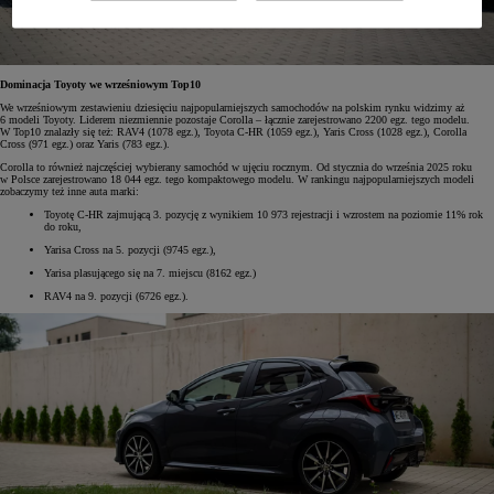
Dominacja Toyoty we wrześniowym Top10
We wrześniowym zestawieniu dziesięciu najpopularniejszych samochodów na polskim rynku widzimy aż
6 modeli Toyoty. Liderem niezmiennie pozostaje Corolla – łącznie zarejestrowano 2200 egz. tego modelu.
W Top10 znalazły się też: RAV4 (1078 egz.), Toyota C-HR (1059 egz.), Yaris Cross (1028 egz.), Corolla
Cross (971 egz.) oraz Yaris (783 egz.).
Corolla to również najczęściej wybierany samochód w ujęciu rocznym. Od stycznia do września 2025 roku
w Polsce zarejestrowano 18 044 egz. tego kompaktowego modelu. W rankingu najpopularniejszych modeli
zobaczymy też inne auta marki:
Toyotę C-HR zajmującą 3. pozycję z wynikiem 10 973 rejestracji i wzrostem na poziomie 11% rok
do roku,
Yarisa Cross na 5. pozycji (9745 egz.),
Yarisa plasującego się na 7. miejscu (8162 egz.)
RAV4 na 9. pozycji (6726 egz.).