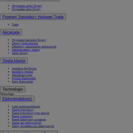
Oryginalne części Toyoty
Oryginalne oleje Toyoty
Program Sprzedaży Hurtowej Trade
Trade
Akcesoria
Oryginalne akcesoria Toyoty
Opony i koła zimowe
Zabudowy samochodów dostawczych
Zabezpieczenia i alarmy
Sklep Toyoty
Strefa klienta
Aplikacja MyToyota
Instrukcje obsługi
Aktualizacja map
System Bluetooth®
Karty Ratownicze
Technologie
Technologie
Elektromobilność
Lider elektromobilności
Napęd hybrydowy
Napęd hybrydowy typu plug-in
Napęd wodorowy
Napęd elektryczny na baterię
Zasięg aut elektrycznych
Zalety posiadania aut elektrycznych