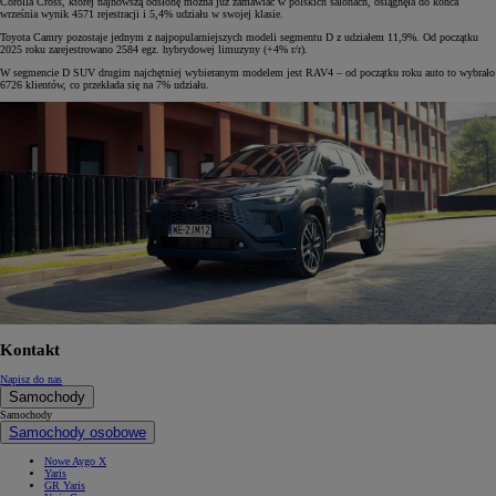
Corolla Cross, której najnowszą odsłonę można już zamawiać w polskich salonach, osiągnęła do końca
września wynik 4571 rejestracji i 5,4% udziału w swojej klasie.
Toyota Camry pozostaje jednym z najpopularniejszych modeli segmentu D z udziałem 11,9%. Od początku
2025 roku zarejestrowano 2584 egz. hybrydowej limuzyny (+4% r/r).
W segmencie D SUV drugim najchętniej wybieranym modelem jest RAV4 – od początku roku auto to wybrało
6726 klientów, co przekłada się na 7% udziału.
Kontakt
Napisz do nas
Samochody
Samochody
Samochody osobowe
Nowe Aygo X
Yaris
GR Yaris