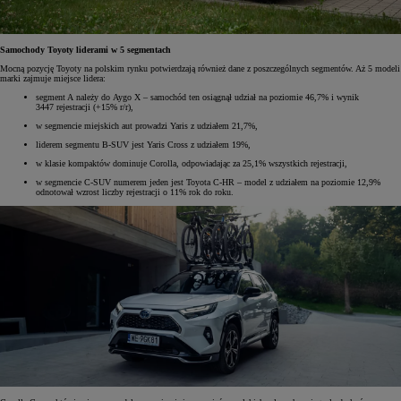
Samochody Toyoty liderami w 5 segmentach
Mocną pozycję Toyoty na polskim rynku potwierdzają również dane z poszczególnych segmentów. Aż 5 modeli
marki zajmuje miejsce lidera:
segment A należy do Aygo X – samochód ten osiągnął udział na poziomie 46,7% i wynik
3447 rejestracji (+15% r/r),
w segmencie miejskich aut prowadzi Yaris z udziałem 21,7%,
liderem segmentu B-SUV jest Yaris Cross z udziałem 19%,
w klasie kompaktów dominuje Corolla, odpowiadając za 25,1% wszystkich rejestracji,
w segmencie C-SUV numerem jeden jest Toyota C-HR – model z udziałem na poziomie 12,9%
odnotował wzrost liczby rejestracji o 11% rok do roku.