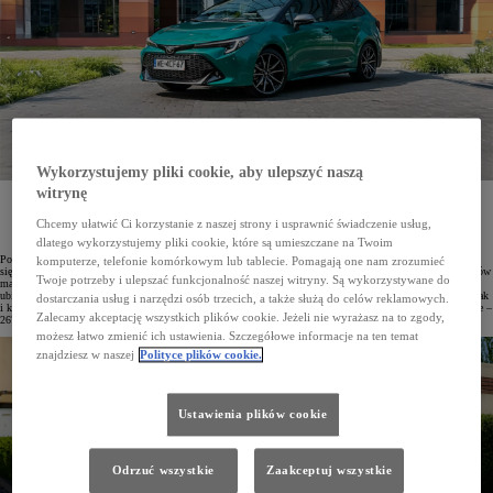
Wykorzystujemy pliki cookie, aby ulepszyć naszą
witrynę
Od początku roku do września w Polsce zarejestrowano łącznie 77 146 osobowych i dostawczych
samochodów Toyoty. Japońska marka utrzymuje pozycję lidera polskiego rynku motoryzacyjnego
Chcemy ułatwić Ci korzystanie z naszej strony i usprawnić świadczenie usług,
z udziałem wynoszącym 16,2%. Najchętniej kupowanym modelem marki w Polsce jest Corolla,
a w Top10 najczęściej rejestrowanych aut we wrześniu znalazło się aż 6 modeli Toyoty.
dlatego wykorzystujemy pliki cookie, które są umieszczane na Twoim
Po III kwartałach 2025 roku Toyota utrzymuje pozycję lidera polskiego rynku motoryzacyjnego z udziałem
komputerze, telefonie komórkowym lub tablecie. Pomagają one nam zrozumieć
sięgającym 16,2%. Od stycznia do września łącznie zarejestrowano 77 146 osobowych i dostawczych pojazdów
Twoje potrzeby i ulepszać funkcjonalność naszej witryny. Są wykorzystywane do
marki, 9182 – tylko we wrześniu, co stanowi wzrost o 15% w porównaniu z analogicznym miesiącem roku
ubiegłego. W dziewiątym miesiącu bieżącego roku Toyoty były najczęściej wybierane zarówno przez firmy, jak
dostarczania usług i narzędzi osób trzecich, a także służą do celów reklamowych.
i klientów indywidualnych. Przedsiębiorstwa zarejestrowały we wrześniu 6505 aut (+20%), a osoby prywatne –
Zalecamy akceptację wszystkich plików cookie. Jeżeli nie wyrażasz na to zgody,
2677 samochodów.
możesz łatwo zmienić ich ustawienia. Szczegółowe informacje na ten temat
znajdziesz w naszej
Polityce plików cookie.
Ustawienia plików cookie
Odrzuć wszystkie
Zaakceptuj wszystkie