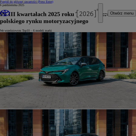
Przejdź do głównej zawartości
(Press Enter)
6 października 2025
Po III kwartałach 2025 roku Toyota liderem
Otwórz menu
polskiego rynku motoryzacyjnego
We wrześniowym Top10 – 6 modeli marki