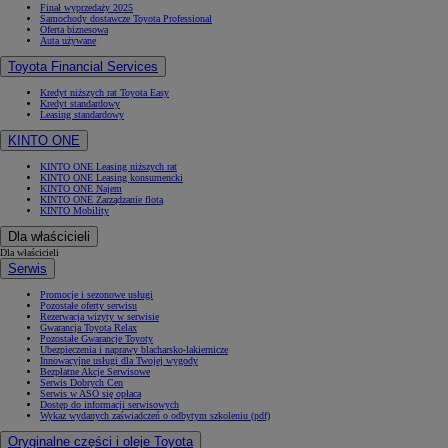
Finał wyprzedaży 2025
Samochody dostawcze Toyota Professional
Oferta biznesowa
Auta używane
Toyota Financial Services
Kredyt niższych rat Toyota Easy
Kredyt standardowy
Leasing standardowy
KINTO ONE
KINTO ONE Leasing niższych rat
KINTO ONE Leasing konsumencki
KINTO ONE Najem
KINTO ONE Zarządzanie flotą
KINTO Mobility
Dla właścicieli
Dla właścicieli
Serwis
Promocje i sezonowe usługi
Pozostałe oferty serwisu
Rezerwacja wizyty w serwisie
Gwarancja Toyota Relax
Pozostałe Gwarancje Toyoty
Ubezpieczenia i naprawy blacharsko-lakiernicze
Innowacyjne usługi dla Twojej wygody
Bezpłatne Akcje Serwisowe
Serwis Dobrych Cen
Serwis w ASO się opłaca
Dostęp do informacji serwisowych
Wykaz wydanych zaświadczeń o odbytym szkoleniu (pdf)
Oryginalne części i oleje Toyota