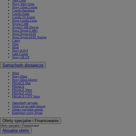
Yaris Cross
Nowy Yaris Cross
Nowy Urban Cruiser
Corolla Hatchback
Corolla Sedan
Corolla TS Kombi
Nowa Corolla Cross
Toyota C-HR
Toyota C-HR Plug-in
Nowa Toyota C-HR+
Nowa Toyota bZ4X
Nowa Toyota bZ4X Touring
Camry
Prius
Mirai
Nowy RAV4
Land Cruiser
Nowy GR GT
Samochody dostawcze
Hilux
Nowy Hilux
Nowy Hilux Electric
PROACE Max
PROACE
PROACE Verso
PROACE CITY
PROACE CITY Verso
Samochody używane
Umów się na jazdę testową
Zobacz wszystkie cenniki
Konfiguruj swoją Toyotę
Oferty specjalne i Finansowanie
Oferty specjalne i Finansowanie
Aktualne oferty