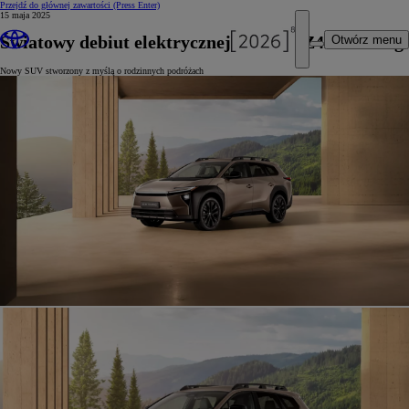
Przejdź do głównej zawartości
(Press Enter)
15 maja 2025
Światowy debiut elektrycznej Toyoty bZ4X Touring
Otwórz menu
Nowy SUV stworzony z myślą o rodzinnych podróżach