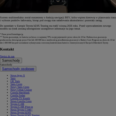
System multimedialny został rozszerzony o funkcję nawigacji BEV, która wspiera kierowcę w planowaniu trasy
i wyborze punktów ładowania, biorąc pod uwagę stan naładowania akumulatora i pozostały zasięg.
Do sprzedaży w Europie Toyota bZ4X Touring ma trafić wiosną 2026 roku. Przed wprowadzeniem nowego
modelu na rynek zostaną udostępnione szczegółowe informacje na jego temat.
* Dane przed homologacją.
** Toyota gwarantuje, że bateria zachowa co najmniej 70% swojej pojemności przez okres do 10 lat. Podstawowa gwarancja
producencka obowiązuje przez 8 lat lub 160 000 km z możliwością przedłużenia gwarancji w Battery Care Program na okres do 10 lat
lub 1 000 000 km pod warunkiem wykonywania corocznej kontroli stanu baterii w Autoryzowanych Stacjach Dilerskich Toyoty.
Kontakt
Napisz do nas
Samochody
Samochody
Samochody osobowe
Nowe Aygo X
Yaris
GR Yaris
Yaris Cross
Nowy Yaris Cross
Nowy Urban Cruiser
Corolla Hatchback
Corolla Sedan
Corolla TS Kombi
Nowa Corolla Cross
Toyota C-HR
Toyota C-HR Plug-in
Nowa Toyota C-HR+
Nowa Toyota bZ4X
Nowa Toyota bZ4X Touring