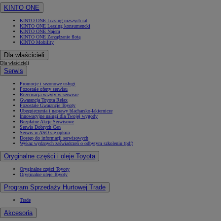
KINTO ONE
KINTO ONE Leasing niższych rat
KINTO ONE Leasing konsumencki
KINTO ONE Najem
KINTO ONE Zarządzanie flotą
KINTO Mobility
Dla właścicieli
Dla właścicieli
Serwis
Promocje i sezonowe usługi
Pozostałe oferty serwisu
Rezerwacja wizyty w serwisie
Gwarancja Toyota Relax
Pozostałe Gwarancje Toyoty
Ubezpieczenia i naprawy blacharsko-lakiernicze
Innowacyjne usługi dla Twojej wygody
Bezpłatne Akcje Serwisowe
Serwis Dobrych Cen
Serwis w ASO się opłaca
Dostęp do informacji serwisowych
Wykaz wydanych zaświadczeń o odbytym szkoleniu (pdf)
Oryginalne części i oleje Toyota
Oryginalne części Toyoty
Oryginalne oleje Toyoty
Program Sprzedaży Hurtowej Trade
Trade
Akcesoria