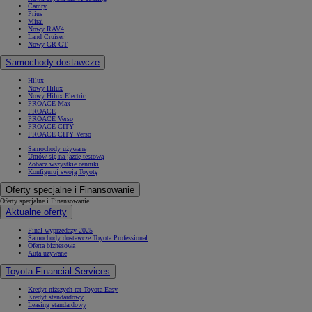
Camry
Prius
Mirai
Nowy RAV4
Land Cruiser
Nowy GR GT
Samochody dostawcze
Hilux
Nowy Hilux
Nowy Hilux Electric
PROACE Max
PROACE
PROACE Verso
PROACE CITY
PROACE CITY Verso
Samochody używane
Umów się na jazdę testową
Zobacz wszystkie cenniki
Konfiguruj swoją Toyotę
Oferty specjalne i Finansowanie
Oferty specjalne i Finansowanie
Aktualne oferty
Finał wyprzedaży 2025
Samochody dostawcze Toyota Professional
Oferta biznesowa
Auta używane
Toyota Financial Services
Kredyt niższych rat Toyota Easy
Kredyt standardowy
Leasing standardowy