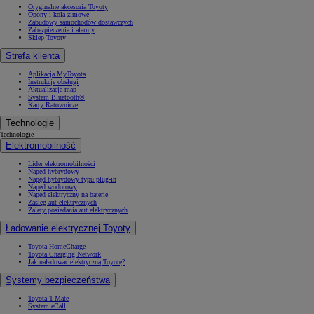
Oryginalne akcesoria Toyoty
Opony i koła zimowe
Zabudowy samochodów dostawczych
Zabezpieczenia i alarmy
Sklep Toyoty
Strefa klienta
Aplikacja MyToyota
Instrukcje obsługi
Aktualizacja map
System Bluetooth®
Karty Ratownicze
Technologie
Technologie
Elektromobilność
Lider elektromobilności
Napęd hybrydowy
Napęd hybrydowy typu plug-in
Napęd wodorowy
Napęd elektryczny na baterię
Zasięg aut elektrycznych
Zalety posiadania aut elektrycznych
Ładowanie elektrycznej Toyoty
Toyota HomeCharge
Toyota Charging Network
Jak naładować elektryczną Toyotę?
Systemy bezpieczeństwa
Toyota T-Mate
System eCall