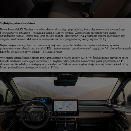
Stylistyka pełna charakteru
Nowa Toyota bZ4X Touring – w odróżnieniu od swojego poprzednika, który charakteryzował się smukłym
i nowoczesnym designem – otrzymała bardziej surowy wygląd. Zastosowano tu chropowato-czarne
wykończenia nadkoli, czarne felgi oraz solidne relingi, które umożliwiają transport sprzętu sportowego czy
długich przedmiotów. Maksymalne obciążenie dachu w przypadku tej wersji wynosi 70 kg.
Najważniejsze zmiany dostrzec można w tylnej części pojazdu. Nadwozie zostało wydłużone, zyskało
przeprojektowany zderzak oraz światła LED o nowoczesnym, „outdoorowym" wyglądzie. W palecie dostępnych
lakierów pojawił się nowy odcień – Brilliant Bronze.
We wnętrzu znaleźć będzie można rozwiązania znane z nowej Toyoty bZ4X. W środku uwagę przykuwa nowa
konsola środkowa ułatwiająca korzystanie z urządzeń cyfrowych oraz nowoczesny panel przyrządów z 14"
ekranem multimedialnym dostępnym w standardzie. Wykończenie wnętrza obejmie nowy kolor tapicerki City
Moss, podkreślający autentyczny charakter SUV-a.