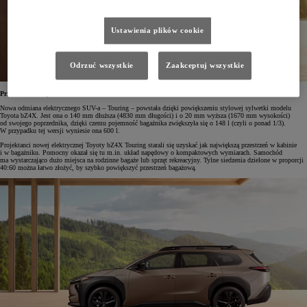
Ustawienia plików cookie
Odrzuć wszystkie
Zaakceptuj wszystkie
Przestronne wnętrze
Nowa odmiana elektrycznego SUV-a – Touring – powstała dzięki powiększeniu stylowej sylwetki modelu
Toyota bZ4X. Jest ona o 140 mm dłuższa (4830 mm długości) i o 20 mm wyższa (1670 mm wysokości)
od swojego poprzednika, dzięki czemu pojemność bagażnika zwiększyła się o 148 l (czyli o ponad 1/3).
W przypadku tej wersji wyniesie ona 600 l.
Projektanci nowej elektrycznej Toyoty bZ4X Touring starali się uzyskać jak największą przestrzeń w kabinie
i w bagażniku. Pomocny okazał się tu m.in. układ napędowy o kompaktowych wymiarach. Samochód
ma wystarczająco dużo miejsca na rodzinne bagaże lub sprzęt rekreacyjny. Tylne siedzenia dzielone w proporcji
40:60 można łatwo złożyć, by szybko powiększyć przestrzeń bagażową.