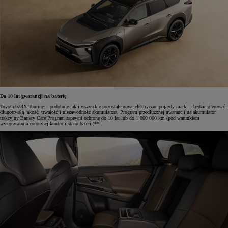
Do 10 lat gwarancji na baterię
Toyota bZ4X Touring – podobnie jak i wszystkie pozostałe nowe elektryczne pojazdy marki – będzie oferować
długotrwałą jakość, trwałość i niezawodność akumulatora. Program przedłużonej gwarancji na akumulator
trakcyjny Battery Care Program zapewni ochronę do 10 lat lub do 1 000 000 km (pod warunkiem
wykonywania corocznej kontroli stanu baterii)**.