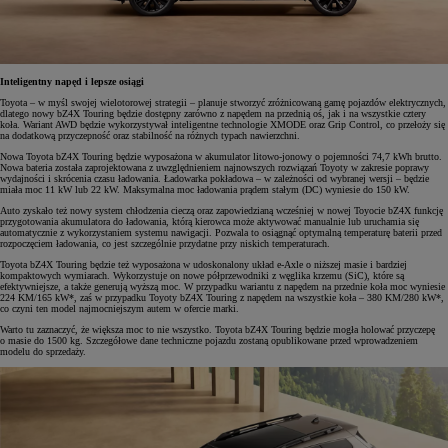
Inteligentny napęd i lepsze osiągi
Toyota – w myśl swojej wielotorowej strategii – planuje stworzyć zróżnicowaną gamę pojazdów elektrycznych,
dlatego nowy bZ4X Touring będzie dostępny zarówno z napędem na przednią oś, jak i na wszystkie cztery
koła. Wariant AWD będzie wykorzystywał inteligentne technologie XMODE oraz Grip Control, co przełoży się
na dodatkową przyczepność oraz stabilność na różnych typach nawierzchni.
Nowa Toyota bZ4X Touring będzie wyposażona w akumulator litowo-jonowy o pojemności 74,7 kWh brutto.
Nowa bateria została zaprojektowana z uwzględnieniem najnowszych rozwiązań Toyoty w zakresie poprawy
wydajności i skrócenia czasu ładowania. Ładowarka pokładowa – w zależności od wybranej wersji – będzie
miała moc 11 kW lub 22 kW. Maksymalna moc ładowania prądem stałym (DC) wyniesie do 150 kW.
Auto zyskało też nowy system chłodzenia cieczą oraz zapowiedzianą wcześniej w nowej Toyocie bZ4X funkcję
przygotowania akumulatora do ładowania, którą kierowca może aktywować manualnie lub uruchamia się
automatycznie z wykorzystaniem systemu nawigacji. Pozwala to osiągnąć optymalną temperaturę baterii przed
rozpoczęciem ładowania, co jest szczególnie przydatne przy niskich temperaturach.
Toyota bZ4X Touring będzie też wyposażona w udoskonalony układ e-Axle o niższej masie i bardziej
kompaktowych wymiarach. Wykorzystuje on nowe półprzewodniki z węglika krzemu (SiC), które są
efektywniejsze, a także generują wyższą moc. W przypadku wariantu z napędem na przednie koła moc wyniesie
224 KM/165 kW*, zaś w przypadku Toyoty bZ4X Touring z napędem na wszystkie koła – 380 KM/280 kW*,
co czyni ten model najmocniejszym autem w ofercie marki.
Warto tu zaznaczyć, że większa moc to nie wszystko. Toyota bZ4X Touring będzie mogła holować przyczepę
o masie do 1500 kg. Szczegółowe dane techniczne pojazdu zostaną opublikowane przed wprowadzeniem
modelu do sprzedaży.